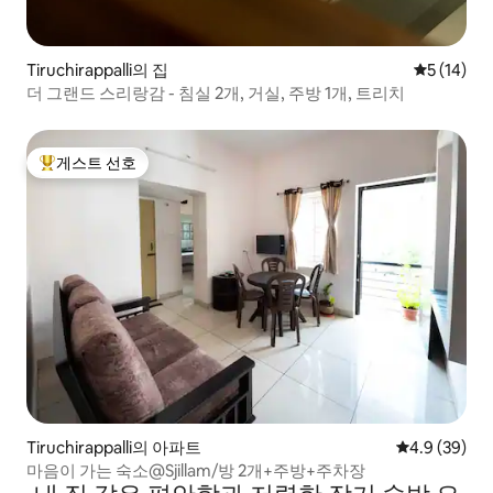
Tiruchirappalli의 집
평점 5점(5
5 (14)
더 그랜드 스리랑감 - 침실 2개, 거실, 주방 1개, 트리치
게스트 선호
상위 게스트 선호
Tiruchirappalli의 아파트
평점 4.9점(5
4.9 (39)
마음이 가는 숙소@Sjillam/방 2개+주방+주차장