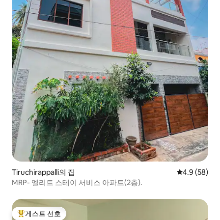
Tiruchirappalli의 집
평점 4.9점(5
4.9 (58)
MRP- 엘리트 스테이 서비스 아파트(2층).
게스트 선호
상위 게스트 선호