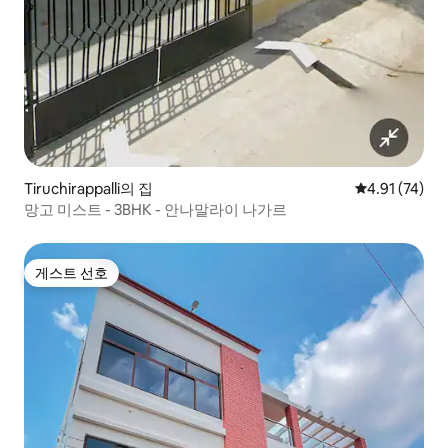
Tiruchirappalli의 집
평점 4.91점(5
4.91 (74)
망고 미스트 - 3BHK - 안나말라이 나가르
게스트 선호
게스트 선호