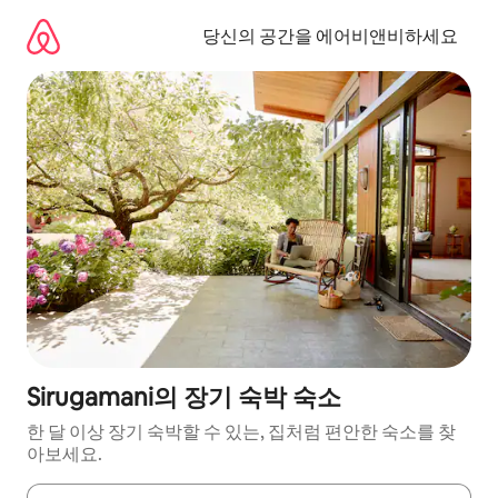
콘
텐
당신의 공간을 에어비앤비하세요
츠
로
바
로
가
기
Sirugamani의 장기 숙박 숙소
한 달 이상 장기 숙박할 수 있는, 집처럼 편안한 숙소를 찾
아보세요.