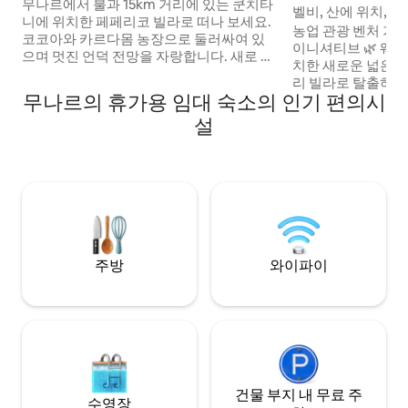
리트리트
무나르에서 불과 15km 거리에 있는 쿤치타
숙소
벨비, 산에 위치, 
니에 위치한 페페리코 빌라로 떠나 보세요.
농업 관광 벤처 기업인
코코아와 카르다몸 농장으로 둘러싸여 있
이니셔티브 🌿 웨스턴 가츠의 중심부에 위
으며 멋진 언덕 전망을 자랑합니다. 새로 오
치한 새로운 넓은 침
픈한 이 저택(2025년 12월 1일)은 에어컨, 안
리 빌라로 탈출하세
드로이드 TV, 경치 좋은 위층 침대를 갖추고
무나르의 휴가용 임대 숙소의 인기 편의시
로 둘러싸여 있고 
있으며, 최대 6명까지 수용할 수 있는 편안
한 이 고요한 휴양
설
한 침실 2개를 갖추고 있습니다. 저렴한 가
설, 시설이 완비된 
격에 무료 조식, 친절한 룸 서비스, 평화로운
는 평화로운 공간이 
환경을 누리세요. 안개 낀 아침과 잊을 수 없
숙소는 가족, 커플 
는 무나르의 전망을 감상해보세요.
랄라의 아름다움을
로 경험하시도록 여
주방
와이파이
건물 부지 내 무료 주
수영장