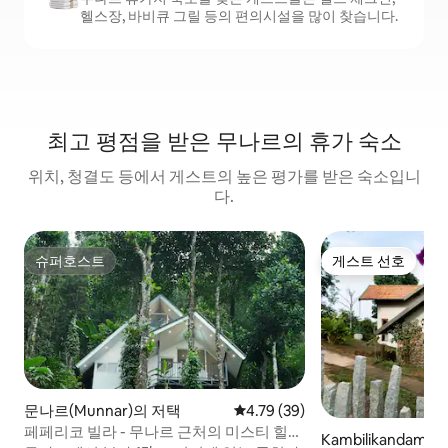
헬스장, 바비큐 그릴 등의 편의시설을 많이 찾습니다.
최고 평점을 받은 무나르의 휴가 숙소
위치, 청결도 등에서 게스트의 높은 평가를 받은 숙소입니
다.
슈퍼호스트
게스트 선호
슈퍼호스트
게스트 선호
문나르(Munnar)의 저택
평점 4.79점(5점 만점), 후기 39
4.79 (39)
페페리코 빌라 - 무나르 근처의 미스티 힐스
Kambilikandam