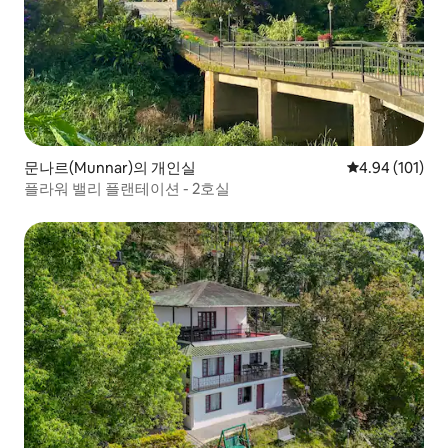
문나르(Munnar)의 개인실
평점 4.94점(5
4.94 (101)
플라워 밸리 플랜테이션 - 2호실