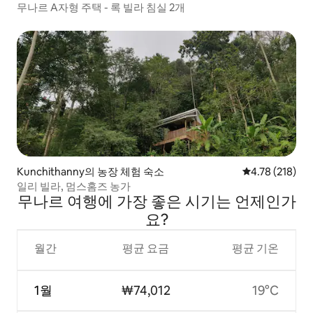
무나르 A자형 주택 - 록 빌라 침실 2개
Kunchithanny의 농장 체험 숙소
평점 4.78점(5
4.78 (218)
일리 빌라, 멈스홈즈 농가
무나르 여행에 가장 좋은 시기는 언제인가
요?
월간
평균 요금
평균 기온
1월
₩74,012
19°C