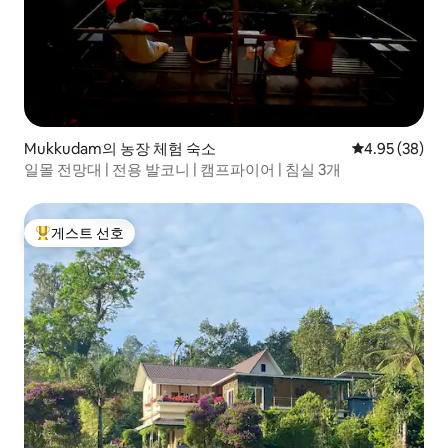
Mukkudam의 농장 체험 숙소
평점 4.95점(5
4.95 (38)
일몰 전망대 | 전용 발코니 | 캠프파이어 | 침실 3개
게스트 선호
상위 게스트 선호