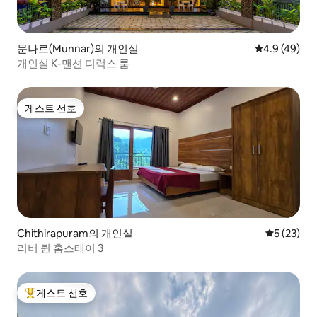
문나르(Munnar)의 개인실
평점 4.9점(5
4.9 (49)
개인실 K-맨션 디럭스 룸
게스트 선호
게스트 선호
Chithirapuram의 개인실
평점 5점(5
5 (23)
리버 퀸 홈스테이 3
게스트 선호
상위 게스트 선호