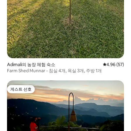
Adimali의 농장 체험 숙소
평점 4.96점(5
4.96 (57)
Farm Shed Munnar - 침실 4개, 욕실 3개, 주방 1개
게스트 선호
게스트 선호