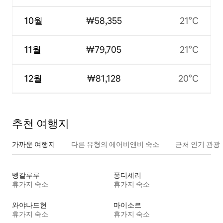
10월
₩58,355
21°C
11월
₩79,705
21°C
12월
₩81,128
20°C
추천 여행지
가까운 여행지
다른 유형의 에어비앤비 숙소
근처 인기 관광
벵갈루루
퐁디셰리
휴가지 숙소
휴가지 숙소
와야나드현
마이소르
휴가지 숙소
휴가지 숙소