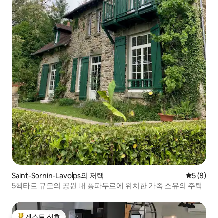
Saint-Sornin-Lavolps의 저택
평점 5점(
5 (8)
5헥타르 규모의 공원 내 퐁파두르에 위치한 가족 소유의 주택
게스트 선호