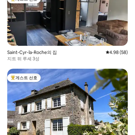
상위 게스트 선호
Saint-Cyr-la-Roche의 집
평점 4.98점(5
4.98 (58)
지트 뒤 루셰 3성
게스트 선호
상위 게스트 선호