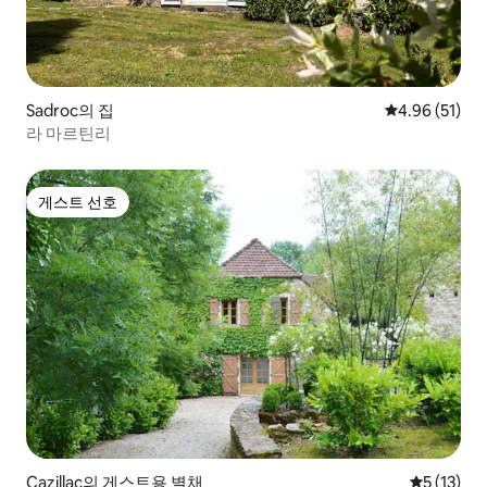
Sadroc의 집
평점 4.96점(5
4.96 (51)
라 마르틴리
게스트 선호
게스트 선호
Cazillac의 게스트용 별채
평점 5점(5
5 (13)