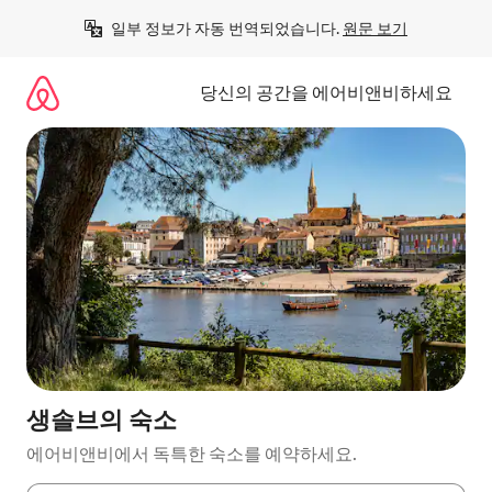
콘
일부 정보가 자동 번역되었습니다. 
원문 보기
텐
츠
로
당신의 공간을 에어비앤비하세요
바
로
가
기
생솔브의 숙소
에어비앤비에서 독특한 숙소를 예약하세요.