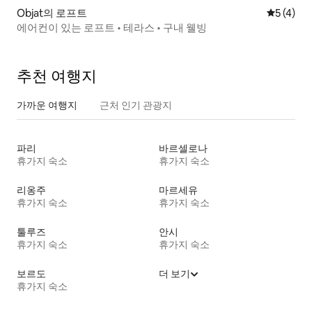
Objat의 로프트
평점 5점(
5 (4)
에어컨이 있는 로프트 • 테라스 • 구내 웰빙
추천 여행지
가까운 여행지
근처 인기 관광지
파리
바르셀로나
휴가지 숙소
휴가지 숙소
리옹주
마르세유
휴가지 숙소
휴가지 숙소
툴루즈
안시
휴가지 숙소
휴가지 숙소
보르도
더 보기
휴가지 숙소