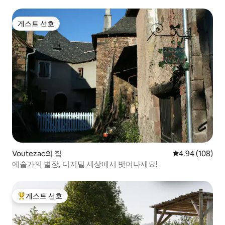
게스트 선호
게스트 선호
Voutezac의 집
평점 4.94점(5점
4.94 (108)
예술가의 별장, 디지털 세상에서 벗어나세요!
게스트 선호
상위 게스트 선호