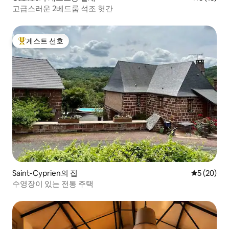
고급스러운 2베드룸 석조 헛간
게스트 선호
상위 게스트 선호
Saint-Cyprien의 집
평점 5점(5
5 (20)
수영장이 있는 전통 주택