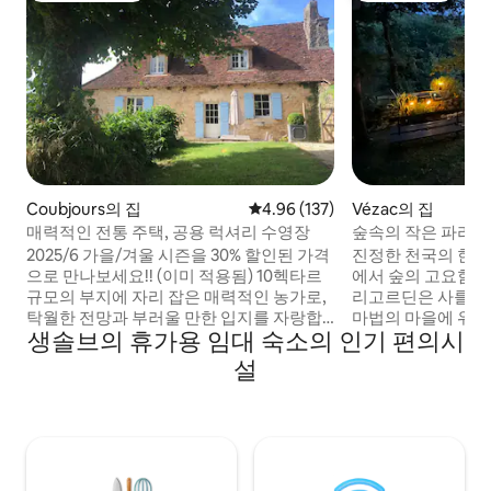
Coubjours의 집
평점 4.96점(5점 만점), 후기 137
4.96 (137)
Vézac의 집
매력적인 전통 주택, 공용 럭셔리 수영장
숲속의 작은 파라
2025/6 가을/겨울 시즌을 30% 할인된 가격
진정한 천국의 한 조각 황금 삼각형
으로 만나보세요!! (이미 적용됨) 10헥타르
에서 숲의 고요함으
규모의 부지에 자리 잡은 매력적인 농가로,
리고르딘은 사를라트에서 15분 거리에 있는
탁월한 전망과 부러울 만한 입지를 자랑합
마법의 마을에 위치
생솔브의 휴가용 임대 숙소의 인기 편의시
니다.연중 어느 때나 즐길 수 있습니다. 봄에
고 이례적인 이 집
는 난초를 찾고, 여름에는 (공용) 인피니티
기간 동안 사랑스러
설
풀에서 느긋하게 휴식을 취하고, 가을에는
여야 합니다. 호스
벽난로에서 고기와 밤 구이를 즐기거나 겨
다. 때때로 "선물"(
울에 가족과 함께 크리스마스 트리 옆에서
다... 유명하고 호
아늑하게 휴식을 취해보세요. '프랑스의 아
서 2km 거리에 있
름다운 마을 100곳' 중 하나인 생 로베르는
커버, 베개 커버, 
단 몇 분 거리에 있으며, 도보로는 20분 거
잊지 마세요.