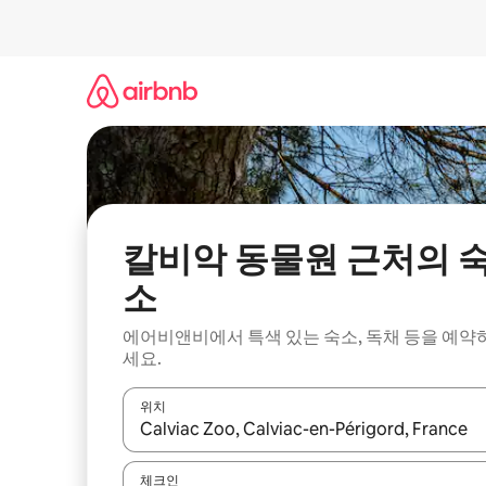
콘
텐
츠
로
바
로
가
기
칼비악 동물원 근처의 
소
에어비앤비에서 특색 있는 숙소, 독채 등을 예약
세요.
위치
결과가 나오면 위·아래 화살표 키를 사용하거나 터치
체크인