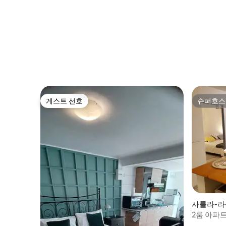
게스트 선호
슈퍼호스
게스트 선호
슈퍼호스
사를라-라
엄
2룸 아파