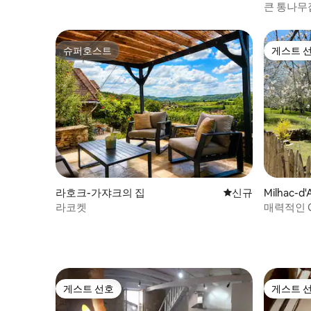
집
큰 통나무
슈퍼호스트
게스트 
슈퍼호스트
게스트 
라호크-가쟈크의 집
신규 숙소
신규
Milhac-d
라코켓
매력적인 Git
du Périgo
게스트 선호
게스트 
게스트 선호
게스트 