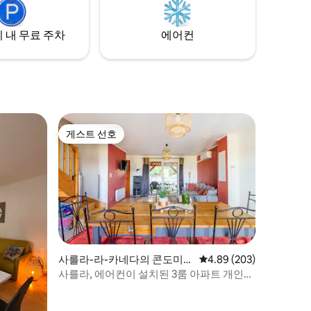
 내 무료 주차
에어컨
게스트 선호
게스트 선호
사를라-라-카네다의 콘도미니
평점 4.89점(5점 만점), 
4.89 (203)
엄
사를라, 에어컨이 설치된 3룸 아파트 개인
레지던스