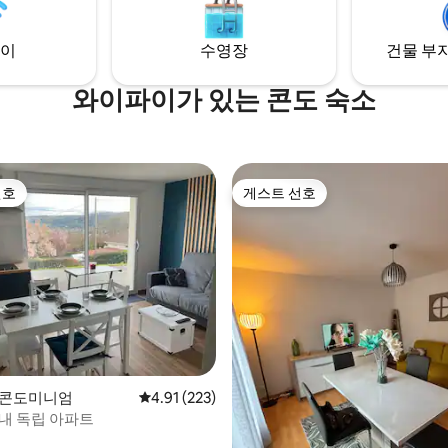
다.
30km ..
이
수영장
건물 부지
와이파이가 있는 콘도 숙소
선호
게스트 선호
선호
게스트 선호
후기 151개
의 콘도미니엄
평점 4.91점(5점 만점), 후기 223개
4.91 (223)
 내 독립 아파트