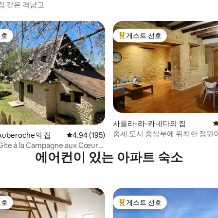
집 같은 격납고
선호
게스트 선호
선호
상위 게스트 선호
사를라-라-카네다의 집
평
중세 도시 중심부에 위치한 정원이
'Auberoche의 집
평점 4.94점(5점 만점), 후기 195개
4.94 (195)
택
e à la Campagne aux Cœur
에어컨이 있는 아파트 숙소
rd
선호
게스트 선호
선호
상위 게스트 선호