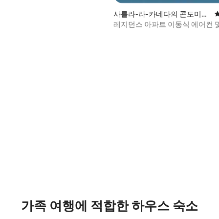
사를라-라-카네다의 콘도미니
엄
레지던스 아파트 이동식 에
후기 111개
가족 여행에 적합한 하우스 숙소