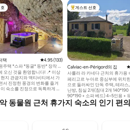
선호
게스트 선호
선호
상위 게스트 선호
 저택
평점 4.95점(5점 만점), 후기 133개
4.95 (133)
주택 *스파 *동굴* 등반* 장작 난
후기 102개
Calviac-en-Périgord의 집
평
에 오신 것을 환영합니다! 📍 이상
사를라 라 카네다 근처의 휴가용 
: 현지 관광지와 액티비티에서 가
페리고르 누아르 중심부에 위치한
면서 진정한 풍경의 변화를 즐겨
으로 둘러싸인 단독 주택, 테라스,
난방, 침실 2개(침대 2개 140*190
: 전용 동굴과 고급 스파로 독특한
90*190 + 소파 베드) 4~5인용 +
 편안한 인테리어: 세
악 동물원 근처 휴가지 숙소의 인기 편
대, 유아용 식탁 의자, 거실, 주방,
기를 자랑하는 세심하게 디자인된
란차 등. 칼비악 엔 페리고르 지
 모든 방에 에어컨이 설치되어 있
고 있으며, 사를라에서 8km, 도
적의 편안함을 위해 고급 침구가 구
서 2분 거리에 있습니다. 다양한 
습니다. 따뜻하고 포근한 분위기
누 타기, 수영, 등산 등을 즐길 수 
 수 있도록 가스레인지도 마련되
라 로크 가제아크 12km - 몽티냑