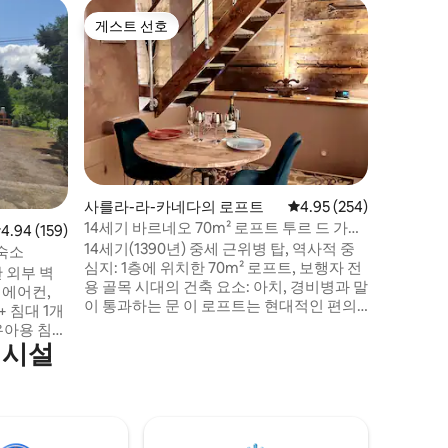
Salignac
게스트 선호
게스트 
게스트 선호
게스트 
살리냑 성
페리고르 
래에 위치
치된 오래된 마을 집
벽한 시설 외부 온수 수영장, 기후 조건에 
라 4월 
벽 및 문
크 코트 전용. 숙소에 딸린 스파 사우나 라운
지 미니바 욕
사를라-라-카네다의 로프트
평점 4.95점(5점 만점), 
4.95 (254)
TV가 설치
14세기 바르네오 70m² 로프트 투르 드 가르
점 4.94점(5점 만점), 후기 159개
4.94 (159)
고에 XL 
드 (성벽)
14세기(1390년) 중세 근위병 탑, 역사적 중
숙소
심지: 1층에 위치한 70m² 로프트, 보행자 전
 외부 벽
용 골목 시대의 건축 요소: 아치, 경비병과 말
 에어컨,
이 통과하는 문 이 로프트는 현대적인 편의
 + 침대 1개
시설을 모두 갖추고 있습니다: 시설이 완비
 유아용 침
된 주방, 스파 욕조, 아마존 프라임 TV 성벽
의시설
 바비큐, 플
뒤에 위치한 역사 중심지의 조용한 거리에
역에 위치하
위치하고 있으며, 주차장(30m)에서 가깝습
르도뉴 강에
니다. 차량을 사용하지 않고 구시가지의 골
관광지, 카
목을 걸어서 둘러볼 수 있습니다.
있습니다. -
 라스코