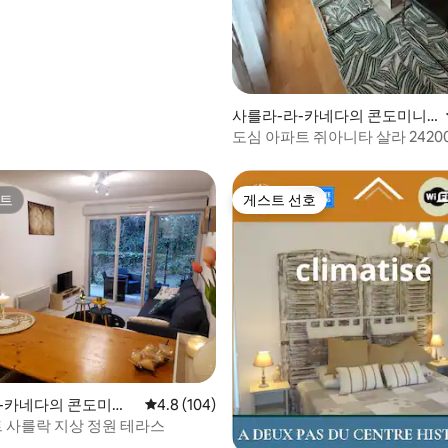
사를라-라-카네다의 콘도미니
엄
도심 아파트 쥐아니타 살라 2420
트
게스트 선호
트
게스트 선호
-카네다의 콘도미니
평점 4.8점(5점 만점), 후기 104개
4.8 (104)
트 사를락 지상 정원 테라스