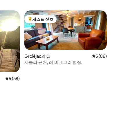
게스트 선호
상위 게스트 선호
Groléjac의 집
평점 5점(5점 만점),
5 (86)
사를라 근처, 레 비네그리 별장.
평점 5점(5점 만점), 후기 58개
5 (58)