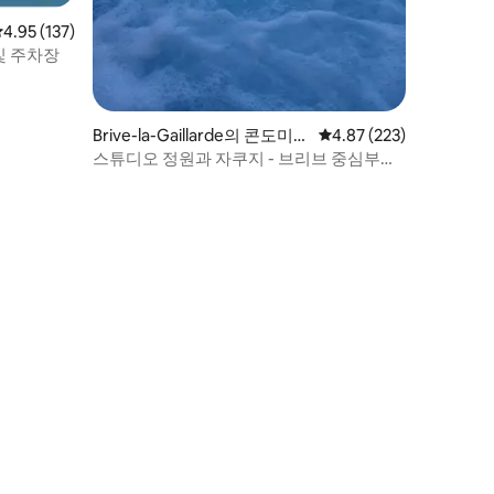
평점 4.95점(5점 만점), 후기 137개
4.95 (137)
어컨 및 주차장
Brive-la-Gaillarde의 콘도미니
평점 4.87점(5점 만점), 
4.87 (223)
엄
스튜디오 정원과 자쿠지 - 브리브 중심부에
서 5분 거리