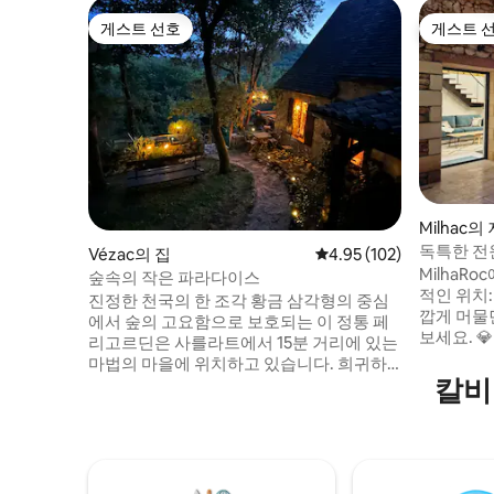
게스트 선호
게스트 
게스트 선호
게스트 
Milhac의
독특한 전원
Vézac의 집
평점 4.95점(5점 만점), 
4.95 (102)
로
MilhaRoc
숲속의 작은 파라다이스
적인 위치
진정한 천국의 한 조각 황금 삼각형의 중심
깝게 머물
에서 숲의 고요함으로 보호되는 이 정통 페
보세요. 💎 이 숙소를 진정으로 독특하게 만
리고르딘은 사를라트에서 15분 거리에 있는
드는 요소
마법의 마을에 위치하고 있습니다. 희귀하
경험을 선사합니다. 🏡
칼비
고 이례적인 이 집은 저의 보물입니다! 숙박
련된 분위
기간 동안 사랑스러운 고양이⚠️ 2마리를 먹
인테리어.
여야 합니다. 호스트에게 매우 감사드립니
으며, 최
다. 때때로 "선물"(새, 들쥐)을 가져다 줍니
비되어 있
다... 유명하고 호화로운 샤토 드 베이낙에서
를 연출할
2km 거리에 있습니다. 침대 시트, 이불 커