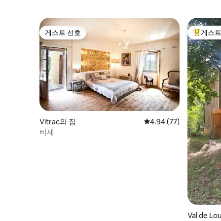
게스트 선호
게스트
게스트 선호
상위 게
Vitrac의 집
평점 4.94점(5점 만점),
4.94 (77)
비세
Val de L