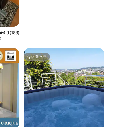
평점 4.9점(5점 만점), 후기 183개
4.9 (183)
0
슈퍼호스트
슈퍼호스트