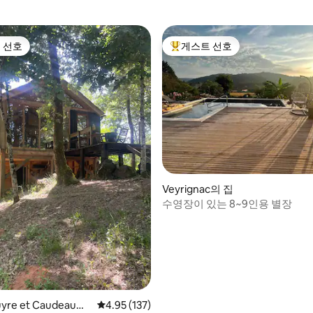
 선호
게스트 선호
스트 선호
상위 게스트 선호
 후기 77개
Veyrignac의 집
수영장이 있는 8~9인용 별장
ouyre et Caudeau의
평점 4.95점(5점 만점), 후기 137개
4.95 (137)