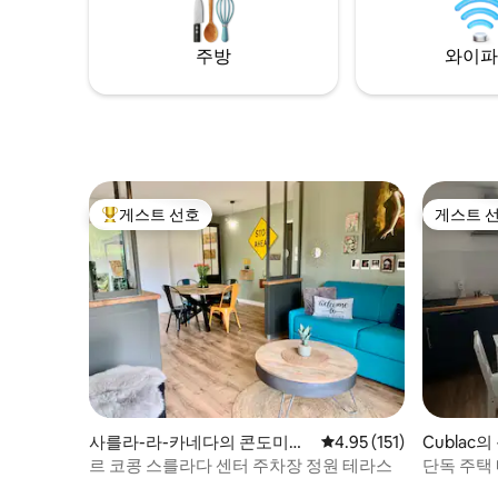
어 있습니
버, 베개 커버, 침대 160을 가져오는 것을 잊
지 마세요.
주방
와이파
게스트 선호
게스트 
상위 게스트 선호
게스트 
사를라-라-카네다의 콘도미니
평점 4.95점(5점 만점), 
4.95 (151)
Cublac
엄
르 코콩 스를라다 센터 주차장 정원 테라스
단독 주택