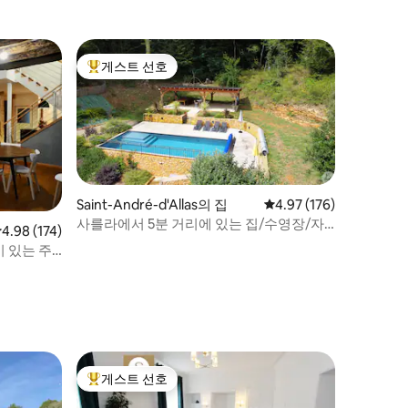
게스트 선호
상위 게스트 선호
Saint-André-d'Allas의 집
평점 4.97점(5점 만점), 
4.97 (176)
사를라에서 5분 거리에 있는 집/수영장/자
점 4.98점(5점 만점), 후기 174개
4.98 (174)
연 속
 있는 주
게스트 선호
상위 게스트 선호