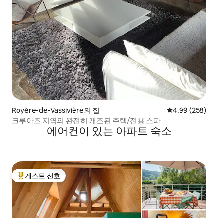
Royère-de-Vassivière의 집
평점 4.99점(5점
4.99 (258)
크루아즈 지역의 완전히 개조된 주택/전용 스파
에어컨이 있는 아파트 숙소
게스트 선호
상위 게스트 선호