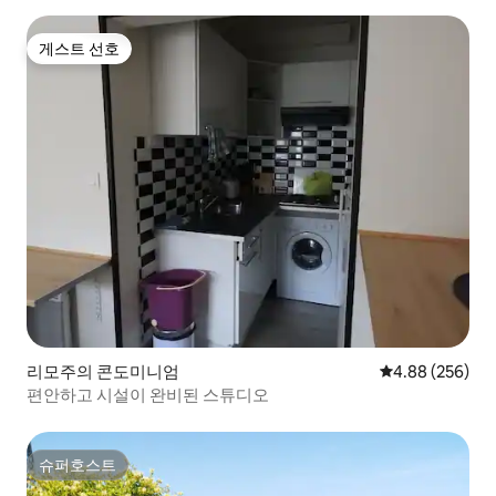
게스트 선호
게스트 선호
리모주의 콘도미니엄
평점 4.88점(5점
4.88 (256)
편안하고 시설이 완비된 스튜디오
슈퍼호스트
슈퍼호스트