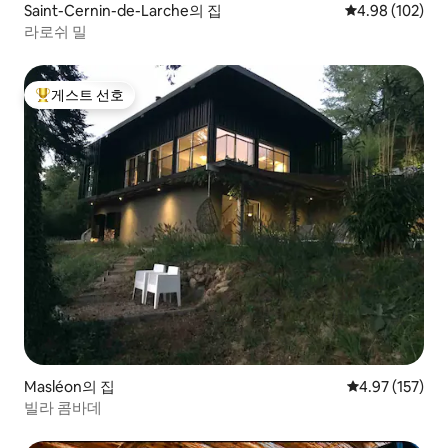
Saint-Cernin-de-Larche의 집
평점 4.98점(5점
4.98 (102)
라로쉬 밀
게스트 선호
상위 게스트 선호
Masléon의 집
평점 4.97점(5
4.97 (157)
빌라 콤바데