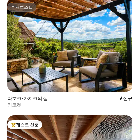
슈퍼호스트
슈퍼호스트
라호크-가쟈크의 집
신규 숙소
신규
라코켓
게스트 선호
상위 게스트 선호