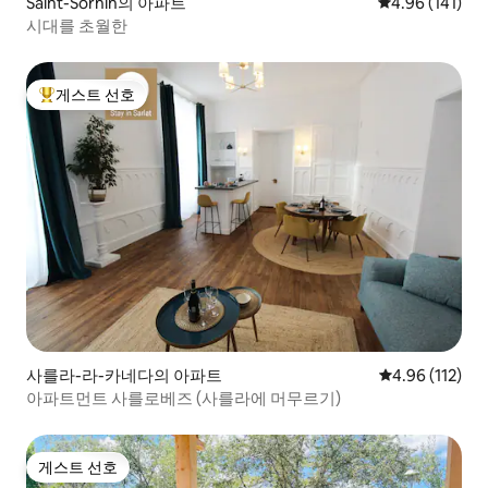
Saint-Sornin의 아파트
평점 4.96점(5
4.96 (141)
시대를 초월한
게스트 선호
상위 게스트 선호
사를라-라-카네다의 아파트
평점 4.96점(5
4.96 (112)
아파트먼트 사를로베즈 (사를라에 머무르기)
게스트 선호
게스트 선호