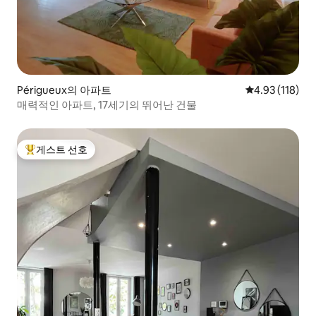
Périgueux의 아파트
평점 4.93점(5
4.93 (118)
매력적인 아파트, 17세기의 뛰어난 건물
게스트 선호
상위 게스트 선호