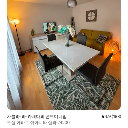
사를라-라-카네다의 콘도미니엄
평점 4.9점(5점
4.9 (183)
도심 아파트 쥐아니타 살라 24200