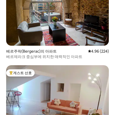
베르주락(Bergerac)의 아파트
평점 4.96점(5점
4.96 (224)
베르제라크 중심부에 위치한 매력적인 아파트
게스트 선호
상위 게스트 선호