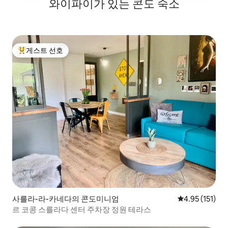
와이파이가 있는 콘도 숙소
게스트 선호
상위 게스트 선호
사를라-라-카네다의 콘도미니엄
평점 4.95점(5
4.95 (151)
르 코콩 스를라다 센터 주차장 정원 테라스