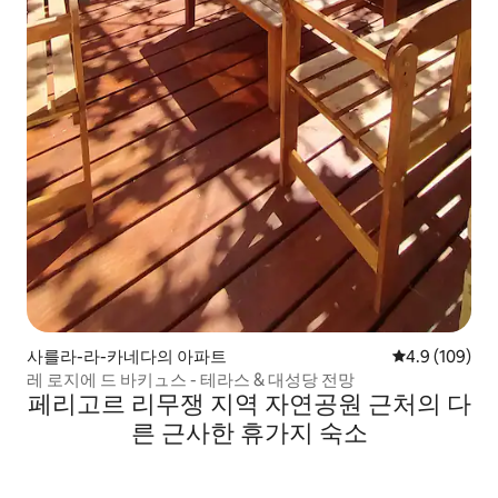
사를라-라-카네다의 아파트
평점 4.9점(5점
4.9 (109)
레 로지에 드 바키ュ스 - 테라스 & 대성당 전망
페리고르 리무쟁 지역 자연공원 근처의 다
른 근사한 휴가지 숙소