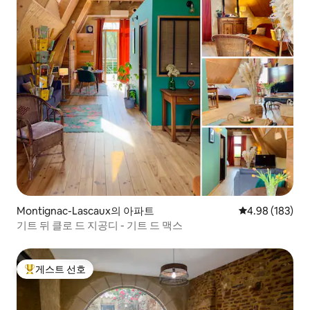
Montignac-Lascaux의 아파트
평점 4.98점(5점
4.98 (183)
기트 뒤 클로 드 지공디 - 기트 드 맥스
게스트 선호
상위 게스트 선호