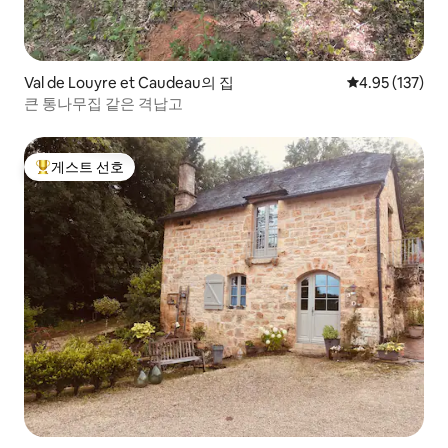
Val de Louyre et Caudeau의 집
평점 4.95점(5
4.95 (137)
큰 통나무집 같은 격납고
게스트 선호
상위 게스트 선호