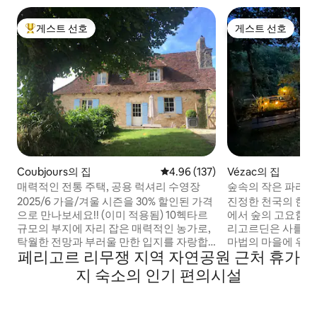
게스트 선호
게스트 선호
상위 게스트 선호
게스트 선호
Coubjours의 집
평점 4.96점(5점 만점), 후기 137
4.96 (137)
Vézac의 집
매력적인 전통 주택, 공용 럭셔리 수영장
숲속의 작은 파라
2025/6 가을/겨울 시즌을 30% 할인된 가격
진정한 천국의 한 조각 황금 삼각형
으로 만나보세요!! (이미 적용됨) 10헥타르
에서 숲의 고요함으
규모의 부지에 자리 잡은 매력적인 농가로,
리고르딘은 사를라트에서 15분 거리에 있는
탁월한 전망과 부러울 만한 입지를 자랑합
마법의 마을에 위치
페리고르 리무쟁 지역 자연공원 근처 휴가
니다.연중 어느 때나 즐길 수 있습니다. 봄에
고 이례적인 이 집
는 난초를 찾고, 여름에는 (공용) 인피니티
기간 동안 사랑스러
지 숙소의 인기 편의시설
풀에서 느긋하게 휴식을 취하고, 가을에는
여야 합니다. 호스
벽난로에서 고기와 밤 구이를 즐기거나 겨
다. 때때로 "선물"(
울에 가족과 함께 크리스마스 트리 옆에서
다... 유명하고 호