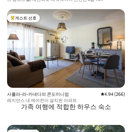
게스트 선호
상위 게스트 선호
사를라-라-카네다의 콘도미니엄
평점 4.94점(5점
4.94 (266)
레지던스 내 에어컨이 설치된 아파트
가족 여행에 적합한 하우스 숙소