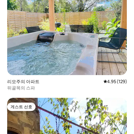
리모주의 아파트
평점 4.95점(5점
4.95 (129)
뒤골목의 스파
게스트 선호
게스트 선호