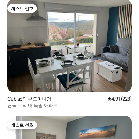
게스트 선호
게스트 선호
Cublac의 콘도미니엄
평점 4.91점(5
4.91 (223)
단독 주택 내 독립 아파트
게스트 선호
게스트 선호