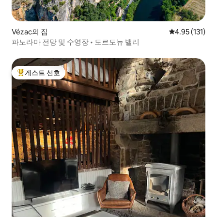
Vézac의 집
평점 4.95점(5
4.95 (131)
파노라마 전망 및 수영장 • 도르도뉴 밸리
게스트 선호
상위 게스트 선호