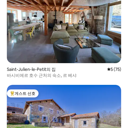
Saint-Julien-le-Petit의 집
평점 5점(5
5 (75)
바시비에르 호수 근처의 숙소, 르 베샤
게스트 선호
상위 게스트 선호