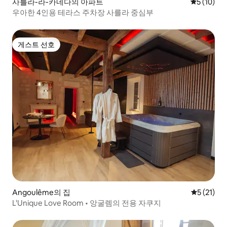
사를라-라-카네다의 아파트
평점 5점(5
5 (10)
우아한 4인용 테라스 주차장 사를라 중심부
게스트 선호
게스트 선호
Angoulême의 집
평점 5점(5
5 (21)
L'Unique Love Room • 앙굴렘의 전용 자쿠지