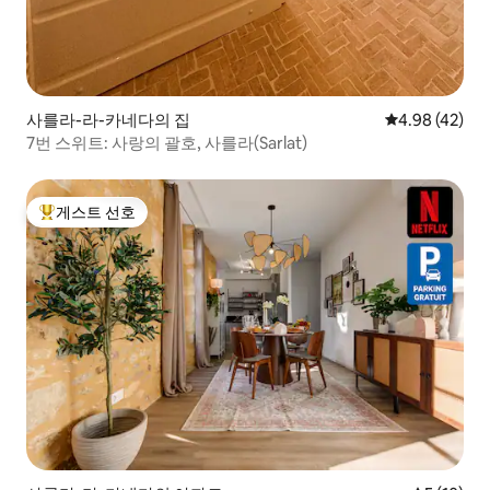
사를라-라-카네다의 집
평점 4.98점(5
4.98 (42)
7번 스위트: 사랑의 괄호, 사를라(Sarlat)
게스트 선호
상위 게스트 선호