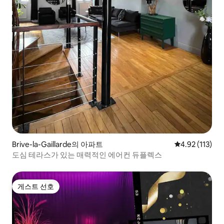
Brive-la-Gaillarde의 아파트
평점 4.92점(5
4.92 (113)
도심 테라스가 있는 매력적인 에어컨 듀플렉스
게스트 선호
게스트 선호