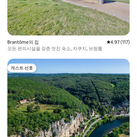
Brantôme의 집
평점 4.97점(5
4.97 (117)
모든 편의시설을 갖춘 멋진 숙소, 자쿠지, 브랑톰
게스트 선호
게스트 선호