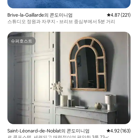
Brive-la-Gaillarde의 콘도미니엄
평점 4.87점(5
4.87 (221)
스튜디오 정원과 자쿠지 - 브리브 중심부에서 5분 거리
슈퍼호스트
슈퍼호스트
Saint-Léonard-de-Noblat의 콘도미니엄
평점 4.92점(5점
4.92 (163)
르 콩포스텔, 세련되고 매력적이며 편안한 3룸 73㎡