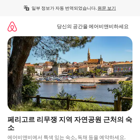
콘
일부 정보가 자동 번역되었습니다. 
원문 보기
텐
츠
로
당신의 공간을 에어비앤비하세요
바
로
가
기
페리고르 리무쟁 지역 자연공원 근처의 숙
소
에어비앤비에서 특색 있는 숙소, 독채 등을 예약하세요.