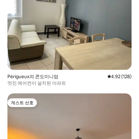
Périgueux의 콘도미니엄
평점 4.92점(5점
4.92 (128)
멋진 에어컨이 설치된 아파트
게스트 선호
게스트 선호