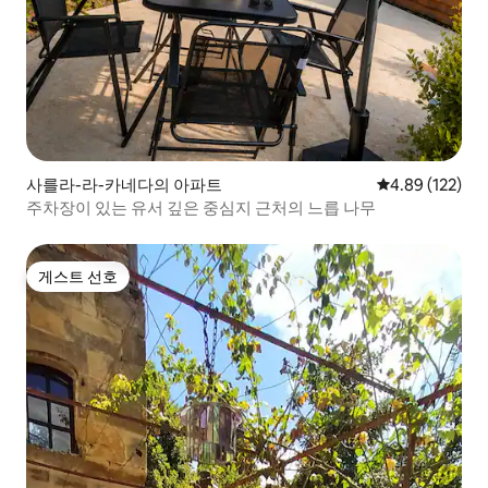
사를라-라-카네다의 아파트
평점 4.89점(5점
4.89 (122)
주차장이 있는 유서 깊은 중심지 근처의 느릅 나무
게스트 선호
게스트 선호