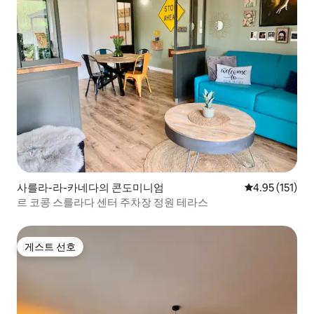
사를라-라-카네다의 콘도미니엄
평점 4.95점(5
4.95 (151)
르 코콩 스를라다 센터 주차장 정원 테라스
게스트 선호
게스트 선호