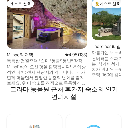
게스트 선호
게스트 선호
게스트 선호
상위 게스트 선호
Thémines의 집
아름다운 오두막 "Le D
Milhac의 저택
평점 4.95점(5점 만점), 후기 133
4.95 (133)
컨버터블 소파가 있는
독특한 전원주택 *스파 *동굴* 등반* 장작
븐, 식기세척기, 냉
난로
MilhaRoc에 오신 것을 환영합니다! 📍 이상
지가 완비된 주방 1
적인 위치: 현지 관광지와 액티비티에서 가
주택, 160에 침대 1개가 있는 거실로 개방된
깝게 머물면서 진정한 풍경의 변화를 즐겨
메자닌의 침실 1개, 샤워기와 변기가 있는
보세요. 💎 이 숙소를 진정으로 독특하게 만
욕실 1개. 평면 스크린 TV, DVD 플레이어,
그라마 동물원 근처 휴가지 숙소의 인기
드는 요소: 전용 동굴과 고급 스파로 독특한
하이파이 채널, 보드 게
경험을 선사합니다. 🏡 편안한 인테리어: 세
편의시설
탁기. 와이파이 우드랜드. 조용하고 볼품없
련된 분위기를 자랑하는 세심하게 디자인
는 환경... 바베큐,
된 인테리어. 모든 방에 에어컨이 설치되어
운 테라스. 침대는
있으며, 최적의 편안함을 위해 고급 침구가
니다.
구비되어 있습니다. 따뜻하고 포근한 분위
기를 연출할 수 있도록 가스레인지도 마련
되어 있습니다.