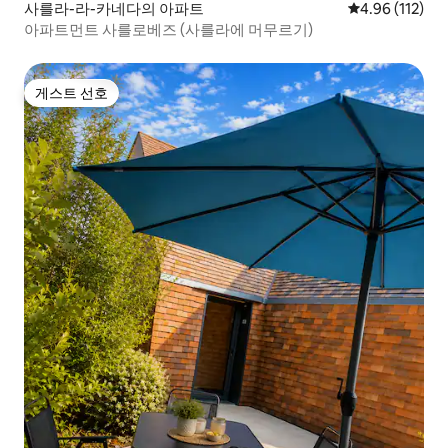
사를라-라-카네다의 아파트
평점 4.96점(5
4.96 (112)
아파트먼트 사를로베즈 (사를라에 머무르기)
게스트 선호
게스트 선호