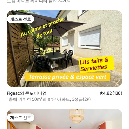
도심 아파트 쥐아니타 살라 24200
게스트 선호
게스트 선호
Figeac의 콘도미니엄
평점 4.82점(5점
4.82 (138)
1층에 위치한 50m²의 밝은 아파트, 3성급(2P)
게스트 선호
게스트 선호