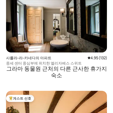
사를라-라-카네다의 아파트
평점 4.95점(5
4.95 (132)
중세 센터 중심부에 위치한 엘리자베스 스위트
그라마 동물원 근처의 다른 근사한 휴가지
숙소
게스트 선호
상위 게스트 선호