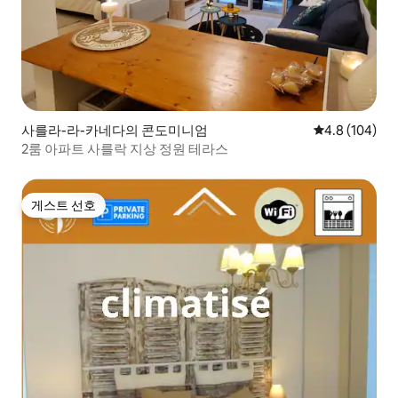
사를라-라-카네다의 콘도미니엄
평점 4.8점(5점
4.8 (104)
2룸 아파트 사를락 지상 정원 테라스
게스트 선호
게스트 선호