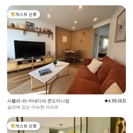
게스트 선호
상위 게스트 선호
사를라-라-카네다의 콘도미니엄
평점 4.95점(5
4.95 (63)
살라에 있는 아늑한 아파트
게스트 선호
상위 게스트 선호