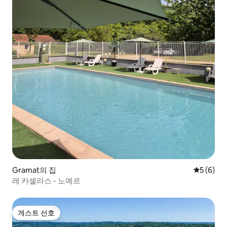
Gramat의 집
평점 5점(
5 (6)
레 카셀라스 - 노예르
게스트 선호
게스트 선호