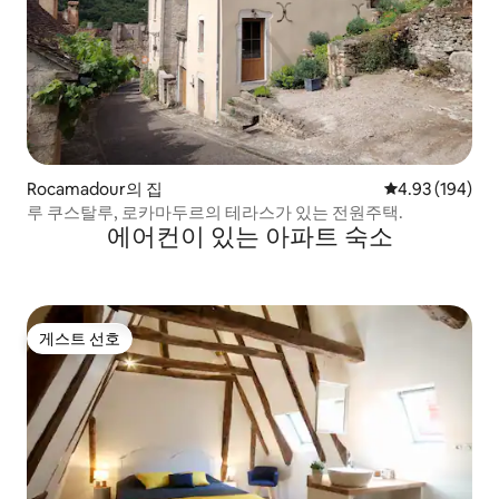
Rocamadour의 집
평점 4.93점(5점
4.93 (194)
루 쿠스탈루, 로카마두르의 테라스가 있는 전원주택.
에어컨이 있는 아파트 숙소
게스트 선호
게스트 선호