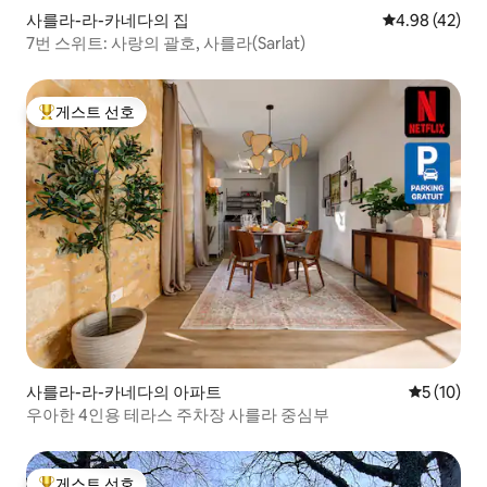
사를라-라-카네다의 집
평점 4.98점(5
4.98 (42)
7번 스위트: 사랑의 괄호, 사를라(Sarlat)
게스트 선호
상위 게스트 선호
사를라-라-카네다의 아파트
평점 5점(5
5 (10)
우아한 4인용 테라스 주차장 사를라 중심부
게스트 선호