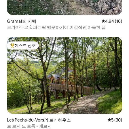
Gramat의 저택
평점 4.94점(5
4.94 (16)
로카마두르 & 파디락 방문하기에 이상적인 아늑한 집
게스트 선호
상위 게스트 선호
Les Pechs-du-Vers의 트리하우스
평점 5점(5
5 (30)
르 로지 드 로름 - 케르시