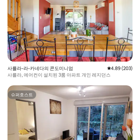
사를라-라-카네다의 콘도미니엄
평점 4.89점(5점
4.89 (203)
사를라, 에어컨이 설치된 3룸 아파트 개인 레지던스
슈퍼호스트
슈퍼호스트