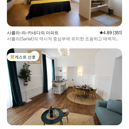
사를라-라-카네다의 아파트
평점 4.89점(5점
4.89 (351)
사를라(Sarlat)의 역사적 중심부에 위치한 조용하고 매력적인
숙소
게스트 선호
상위 게스트 선호