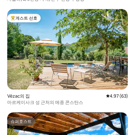
게스트 선호
상위 게스트 선호
Vézac의 집
평점 4.97점(5
4.97 (63)
마르케이사크 성 근처의 메종 콘스탄스
슈퍼호스트
슈퍼호스트