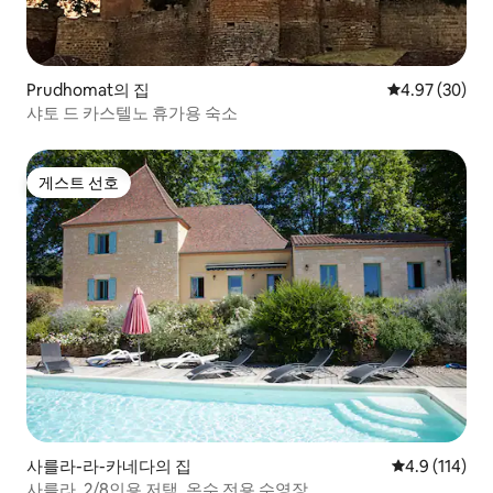
Prudhomat의 집
평점 4.97점(5
4.97 (30)
샤토 드 카스텔노 휴가용 숙소
게스트 선호
게스트 선호
사를라-라-카네다의 집
평점 4.9점(5
4.9 (114)
사를라, 2/8인용 저택, 온수 전용 수영장