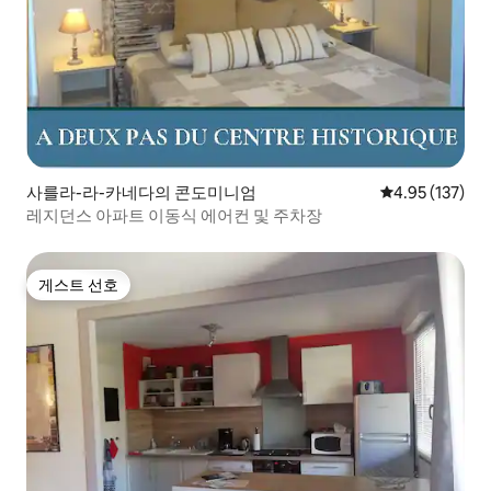
사를라-라-카네다의 콘도미니엄
평점 4.95점(5
4.95 (137)
레지던스 아파트 이동식 에어컨 및 주차장
게스트 선호
게스트 선호