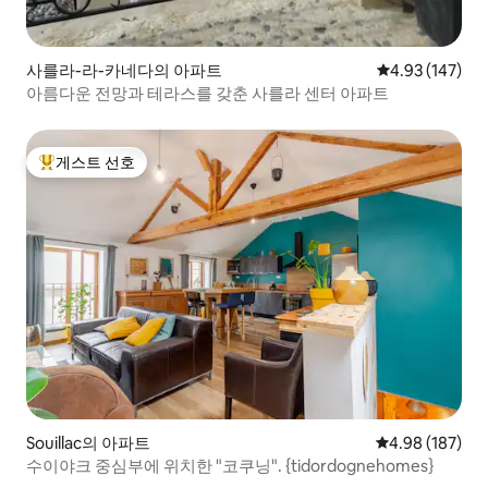
사를라-라-카네다의 아파트
평점 4.93점(5점
4.93 (147)
아름다운 전망과 테라스를 갖춘 사를라 센터 아파트
게스트 선호
상위 게스트 선호
Souillac의 아파트
평점 4.98점(5점
4.98 (187)
수이야크 중심부에 위치한 "코쿠닝". {tidordognehomes}