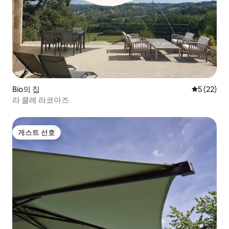
Bio의 집
평점 5점(5
5 (22)
라 클레 라코아즈
게스트 선호
게스트 선호