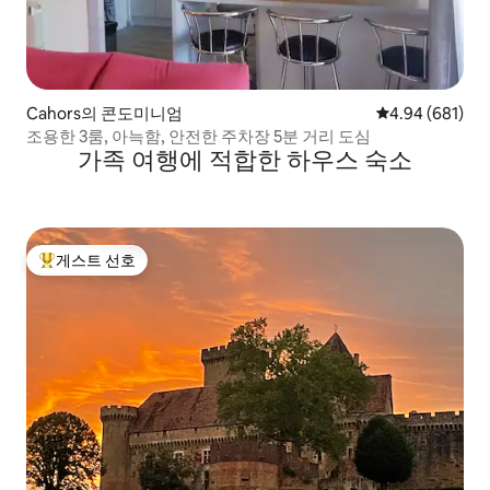
Cahors의 콘도미니엄
평점 4.94점(5점
4.94 (681)
조용한 3룸, 아늑함, 안전한 주차장 5분 거리 도심
가족 여행에 적합한 하우스 숙소
게스트 선호
상위 게스트 선호