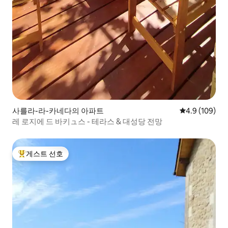
사를라-라-카네다의 아파트
평점 4.9점(5점
4.9 (109)
레 로지에 드 바키ュ스 - 테라스 & 대성당 전망
게스트 선호
상위 게스트 선호