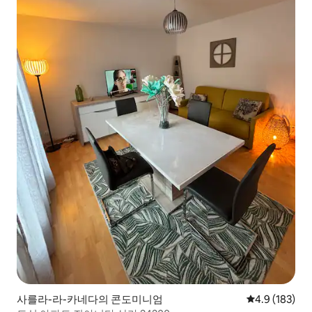
사를라-라-카네다의 콘도미니엄
평점 4.9점(5점
4.9 (183)