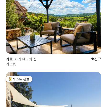
라호크-가쟈크의 집
신규 숙소
신규
라코켓
게스트 선호
상위 게스트 선호