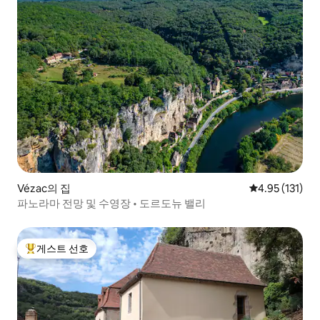
Vézac의 집
평점 4.95점(5
4.95 (131)
파노라마 전망 및 수영장 • 도르도뉴 밸리
게스트 선호
상위 게스트 선호