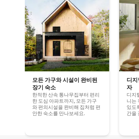
모든 가구와 시설이 완비된
디지
장기 숙소
자
한적한 산속 통나무집부터 편리
디지털
한 도심 아파트까지, 모든 가구
니는 
와 편의시설을 완비해 집처럼 편
있도록
안한 숙소를 만나보세요.
간을 