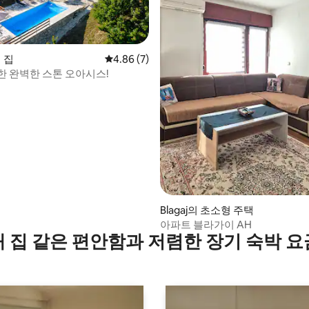
의 집
평점 4.86점(5점 만점), 후기 7개
4.86 (7)
한 완벽한 스톤 오아시스!
 후기 67개
Blagaj의 초소형 주택
아파트 블라가이 AH
내 집 같은 편안함과 저렴한 장기 숙박 요