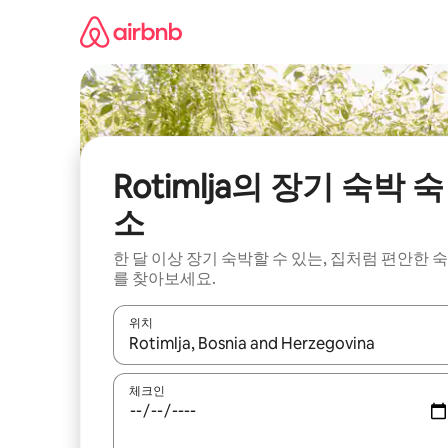
콘
텐
츠
로
바
로
가
기
Rotimlja의 장기 숙박 숙
소
한 달 이상 장기 숙박할 수 있는, 집처럼 편안한 
를 찾아보세요.
위치
결과가 나오면 위·아래 화살표 키를 사용하거나 터치
체크인