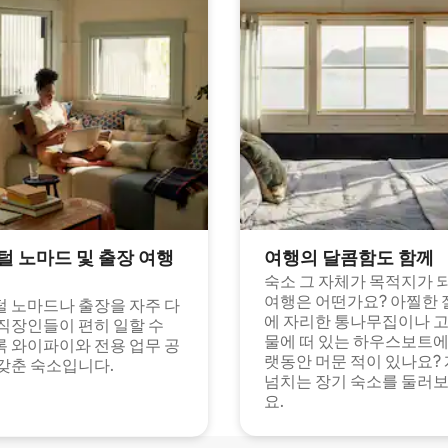
털 노마드 및 출장 여행
여행의 달콤함도 함께
숙소 그 자체가 목적지가 
여행은 어떤가요? 아찔한 
 노마드나 출장을 자주 다
에 자리한 통나무집이나 
직장인들이 편히 일할 수
물에 떠 있는 하우스보트에
 와이파이와 전용 업무 공
랫동안 머문 적이 있나요?
갖춘 숙소입니다.
넘치는 장기 숙소를 둘러
요.