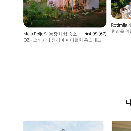
Rotimlja
휴양을 위
Malo Polje의 농장 체험 숙소
평점 4.99점(5점 만점),
4.99 (67)
OZ - 오베카나 젬리아 퍼머컬처 홈스테드