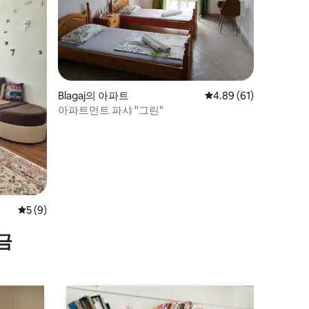
Blagaj의 아파트
평점 4.89점(5점 만점),
4.89 (61)
아파트먼트 파샤 "그린"
평점 5점(5점 만점), 후기 9개
5 (9)
금