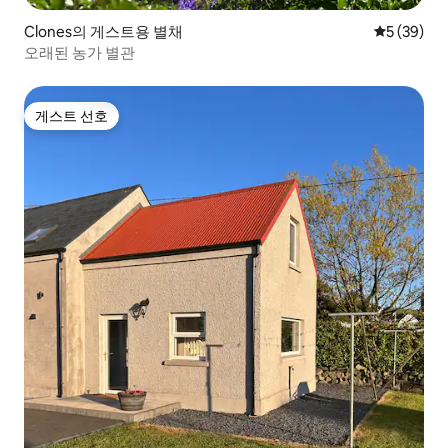
Clones의 게스트용 별채
평점 5점(5
5 (39)
오래된 농가 별관
게스트 선호
게스트 선호