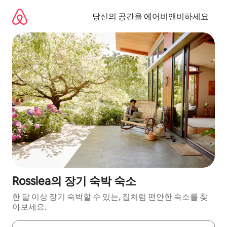
콘
텐
당신의 공간을 에어비앤비하세요
츠
로
바
로
가
기
Rosslea의 장기 숙박 숙소
한 달 이상 장기 숙박할 수 있는, 집처럼 편안한 숙소를 찾
아보세요.