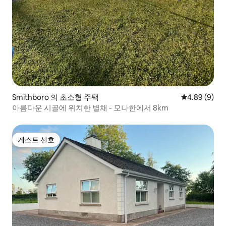
Smithboro 의 초소형 주택
평점 4.89점(
4.89 (9)
아름다운 시골에 위치한 별채 - 모나한에서 8km
게스트 선호
게스트 선호