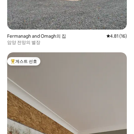
Fermanagh and Omagh의 집
평점 4.81점(
4.81 (16)
암양 전망의 별장
게스트 선호
상위 게스트 선호