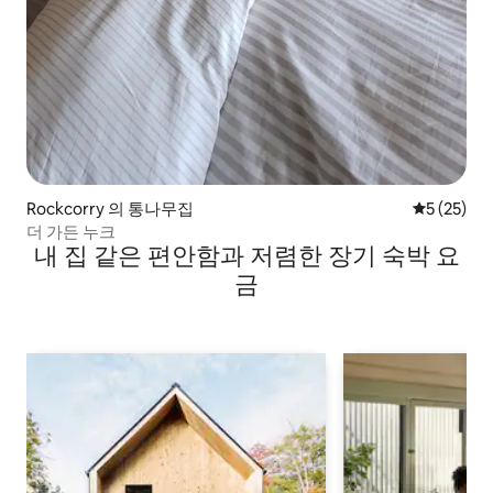
Rockcorry 의 통나무집
평점 5점(5
5 (25)
더 가든 누크
내 집 같은 편안함과 저렴한 장기 숙박 요
금