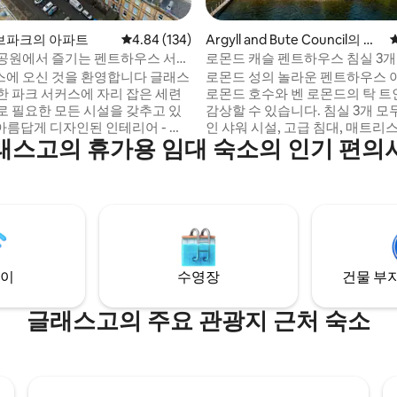
후기 381개
브파크의 아파트
평점 4.84점(5점 만점), 후기 134개
4.84 (134)
Argyll and Bute Council의 휴
가용 주택
공원에서 즐기는 펜트하우스 서커
로몬드 캐슬 펜트하우스 침실 3개
 오신 것을 환영합니다 글래스
로몬드 성의 놀라운 펜트하우스
한 파크 서커스에 자리 잡은 세련
로몬드 호수와 벤 로몬드의 탁 트
로 필요한 모든 시설을 갖추고 있
감상할 수 있습니다. 침실 3개 모두 현대적
인 샤워 시설, 고급 침대, 매트리스
래스고의 휴가용 임대 숙소의 인기 편의
 난방 제어 - 아늑한 밤을
이집트산 면 시트, 놀라운 전망을
 TV - 네스프레소 커피
이 딸려 있습니다. 거실과 식사 
를 위한 완비된 주방
모임을 위한 넉넉한 공간을 보장
 더블 침실 2개, 아늑하고 세련된
완벽하게 배치되어 있습니다. 현지 관광지
까지의 거리: 전용 해변 - 구내 크
 카페까지 산책할 수 있는 거리 어
100m 덕 베이 - 1km 카메론 하우스
려동물 친화적 – 어린이 및 4발 친
로몬드 쇼어스 - 2.5km 월드 클래
차로 5~10분
이
수영장
건물 부지
글래스고의 주요 관광지 근처 숙소