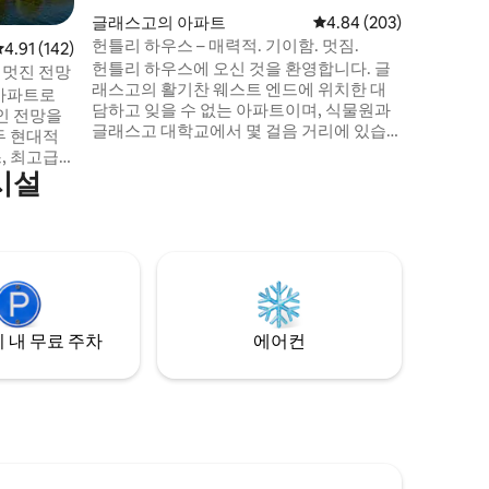
photos.
글래스고의 아파트
평점 4.84점(5점 만점), 
4.84 (203)
헌틀리 하우스 – 매력적. 기이함. 멋짐.
평점 4.91점(5점 만점), 후기 142개
4.91 (142)
헌틀리 하우스에 오신 것을 환영합니다. 글
 멋진 전망
래스고의 활기찬 웨스트 엔드에 위치한 대
 아파트로
담하고 잊을 수 없는 아파트이며, 식물원과
인 전망을
글래스고 대학교에서 몇 걸음 거리에 있습
니다. 타임아웃 매거진이 선정한 글래스고
, 최고급
에어비앤비 TOP 10 이 독특한 숙소에는 다
시설
 갖춘 욕실
음이 포함됩니다. 빠른 와이파이 디지털 난
공간은 사교
방 65인치 스마트 TV 네스프레소 커피 고급
하기 위해
욕실용품 주방시설 완비 풍부한 직물, 푹신
한 침구 및 고풍스러운 매력이 있는 호화로
루인 -
운 침실 풀사이즈 거울과 헤어드라이어가
 1.5km
있는 드레스룸 * 인원 2명 숙박 가능
스 골프 -
 내 무료 주차
에어컨