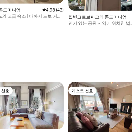
 콘도미니엄
평점 4.98점(5점 만점), 후기 42개
4.98 (42)
 고급 숙소 | 바까지 도보 거리 |
켈빈그로브파크의 콘도미니엄
가능
인기 있는 공원 지역에 위치한 넓
파트
 후기 12개
 선호
게스트 선호
스트 선호
게스트 선호