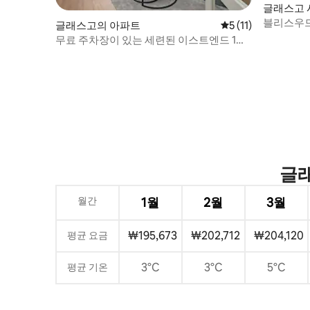
글래스고 
블리스우드 
글래스고의 아파트
평점 5점(5점 만점),
5 (11)
무료 주차장이 있는 세련된 이스트엔드 1베
드룸 휴양지
글래
월간
1월
2월
3월
₩195,673
₩202,712
₩204,120
평균 요금
3°C
3°C
5°C
평균 기온