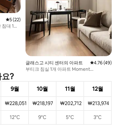
평점 5점(5점 만점), 후기 22개
5 (22)
침대 1개
글래스고 시티 센터의 아파트
평점 4.76점(5점 만점),
4.76 (49)
부티크 침실 1개 아파트 Moment
가요?
Blythswood St
9월
10월
11월
12월
₩228,051
₩218,197
₩202,712
₩213,974
12°C
9°C
5°C
3°C