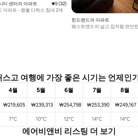
시티 센터의 아파트
평점 5점(5점 만점), 후기 32개
5 (32)
아파트 - 캠벨 디럭스 침대 2개
 후기 11개
힌드랜드의 아파트
웨스트엔드의 넓고 집처럼 편안한 
아파트
스고 여행에 가장 좋은 시기는 언제인
4월
5월
6월
7월
8월
₩219,605
₩239,313
₩254,798
₩253,390
₩249,167
7°C
10°C
12°C
14°C
14°C
에어비앤비 리스팅 더 보기