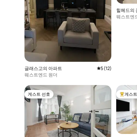
힐헤드의
웨스트엔드의
4명 숙박 
글래스고의 아파트
평점 5점(5점 만점),
5 (12)
웨스트엔드 원더
게스트 선호
게스트
게스트 선호
상위 게