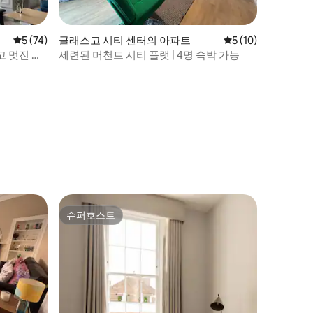
평점 5점(5점 만점), 후기 74개
5 (74)
글래스고 시티 센터의 아파트
평점 5점(5점 만점),
5 (10)
고 멋진 아
세련된 머천트 시티 플랫 | 4명 숙박 가능
슈퍼호스트
슈퍼호스트