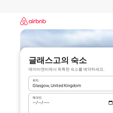
콘
텐
츠
로
바
로
가
기
글래스고의 숙소
에어비앤비에서 독특한 숙소를 예약하세요.
위치
결과가 나오면 위·아래 화살표 키를 사용하거나 터치
체크인