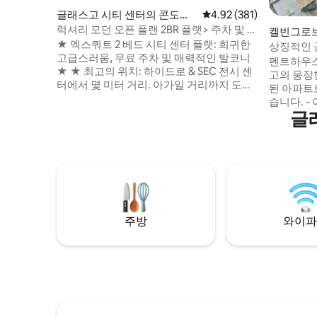
글래스고 시티 센터의 콘도미
평점 4.92점(5점 만점), 
4.92 (381)
니엄
럭셔리 모던 오픈 플랜 2BR 플랫> 주차 및 발
켈빈그로
코니
★ 엑스쿼트 2 베드 시티 센터 플랫: 희귀한
상징적인 
고급스러움, 무료 주차 및 매력적인 발코니
스
펜트하우스에
★ ★ 최고의 위치: 하이드로 & SEC 전시 센
고의 웅장
터에서 몇 미터 거리. 아가일 거리까지 도보
된 아파트
로 2분, 시내 중심지까지 도보로 5~10분 ★
습니다. - 아름답게 디자인된 인테리어 - 초
★ 번개처럼 빠른 스카이 브로드밴드:
글
고속 와이파이 및
105mbps+로 원활한 연결 ★ ★ 몰입형 엔
위한 50인치 스마트
터테인먼트: 거실에 55인치 스마트 TV, 마스
및 고급 세면도구 - 취사
터 침실에 32인치★ 원격 근무에★ 이상적:
고급스러운
생산성을 높일 수 있는 넓은 책상 ★ ★ 세심
분위기! 글래스고의 주요 관광지, 녹음이 우
한 편의 시설: 무료 커피, 차, 설탕, 세면도구,
거진 공원,
푹신한 수건★
린이 및 반
구 환영.
주방
와이파