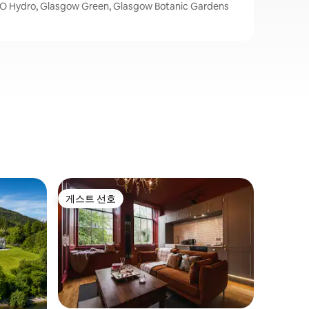
ro, Glasgow Green, Glasgow Botanic Gardens
글래스고 
게스트 선호
슈퍼호
게스트 선호
슈퍼호
글래스고 
션, 유명
- Studio 
Ideal for
(200x200
bathroom
kitchen 
essentials, a
that the 