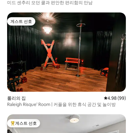
미드 센추리 모던 쿨과 편안한 편리함의 만남
게스트 선호
게스트 선호
롤리의 집
평점 4.98점(5
4.98 (99)
Raleigh Risque' Room | 커플을 위한 휴식 공간 및 놀이방
게스트 선호
상위 게스트 선호