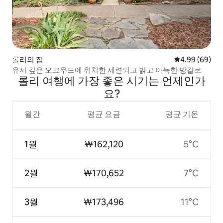
롤리의 집
평점 4.99점(5
4.99 (69)
유서 깊은 오크우드에 위치한 세련되고 밝고 아늑한 방갈로
롤리 여행에 가장 좋은 시기는 언제인가
요?
월간
평균 요금
평균 기온
1월
₩162,120
5°C
2월
₩170,652
7°C
3월
₩173,496
11°C