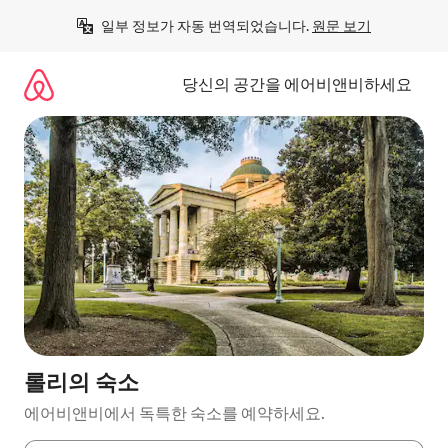
콘
일부 정보가 자동 번역되었습니다. 
원문 보기
텐
츠
로
당신의 공간을 에어비앤비하세요
바
로
가
기
롤리의 숙소
에어비앤비에서 독특한 숙소를 예약하세요.