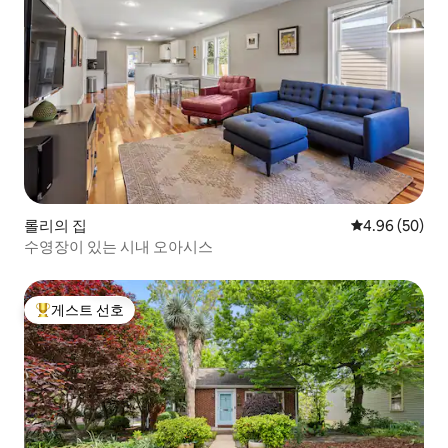
롤리의 집
평점 4.96점(5
4.96 (50)
수영장이 있는 시내 오아시스
게스트 선호
상위 게스트 선호