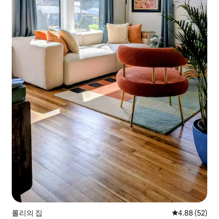
롤리의 집
평점 4.88점(5
4.88 (52)