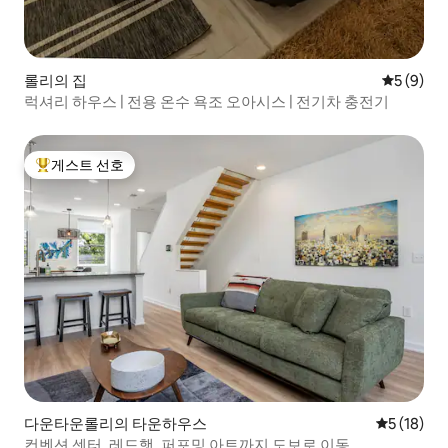
롤리의 집
평점 5점(
5 (9)
럭셔리 하우스 | 전용 온수 욕조 오아시스 | 전기차 충전기
게스트 선호
상위 게스트 선호
다운타운롤리의 타운하우스
평점 5점(5
5 (18)
컨벤션 센터, 레드햇, 퍼포밍 아트까지 도보로 이동