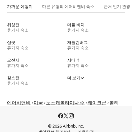
가까운 여행지
다른 유형의 에어비앤비 숙소
근처 인기 관광
워싱턴
머틀 비치
휴가지 숙소
휴가지 숙소
샬럿
개틀린버그
휴가지 숙소
휴가지 숙소
오션시
서배너
휴가지 숙소
휴가지 숙소
찰스턴
더 보기
휴가지 숙소
에어비앤비
미국
노스캐롤라이나 주
웨이크군
롤리
© 2026 Airbnb, Inc.