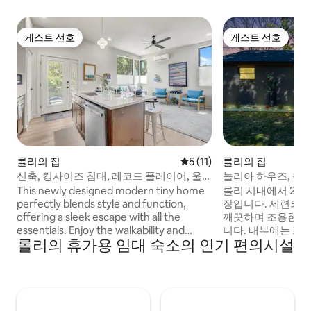
게스트 선호
게스트 선호
게스트 선호
게스트 선호
롤리의 집
평점 5점(5점 만점), 후기 11
5 (11)
롤리의 집
신축, 킹사이즈 침대, 레코드 플레이어, 울
놀리아 하우즈, 독
타리
억을 만드세요!
This newly designed modern tiny home
롤리 시내에서 2마
perfectly blends style and function,
장입니다. 세련되
offering a sleek escape with all the
깨끗하며 조용한 내
essentials. Enjoy the walkability and
니다. 내부에는 프라이머리 침실에 편안한
롤리의 휴가용 임대 숙소의 인기 편의시설
access the property provides. 🌳 0.2
킹사이즈 침대, 책상
miles to Chavis Park 🚶 1 mile to
번째 침실에는 편안
Downtown Moore Square 🎤 1.2 miles to
고, 세 번째 침실에
Red Hat Amphitheater 🏫 3.5 miles to NC
가 있습니다. 욕실
State 🎤 4.4 miles to Walnut Creek
음악을 재생할 수 
Pavillion 🏟️ 8.4 miles to PNC Arena ✈️ 16
풍기가 있습니다. 