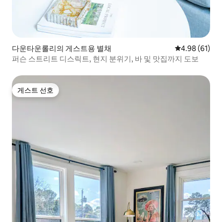
다운타운롤리의 게스트용 별채
평점 4.98점(5
4.98 (61)
퍼슨 스트리트 디스릭트, 현지 분위기, 바 및 맛집까지 도보
게스트 선호
게스트 선호