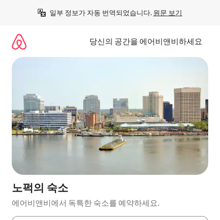
콘
일부 정보가 자동 번역되었습니다. 
원문 보기
텐
츠
로
당신의 공간을 에어비앤비하세요
바
로
가
기
노퍽의 숙소
에어비앤비에서 독특한 숙소를 예약하세요.