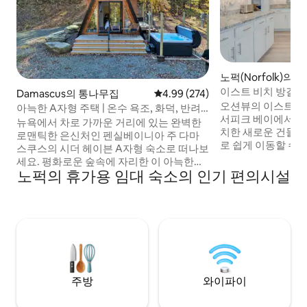
노퍽(Norfolk)의 집
이스트 비치 방갈로,
Damascus의 통나무집
평점 4.99점(5점 만점), 후기 274
4.99 (274)
오션뷰의 이스트 비
아늑한 A자형 주택 | 온수 욕조, 화덕, 반려
서피크 베이에서 정
동물 동반 가능
뉴욕에서 차로 가까운 거리에 있는 완벽한
치한 새로운 건물입니다! 해군기
로맨틱한 은신처인 펜실베이니아 주 다마
로 쉽게 이동할 수
스쿠스의 시더 헤이븐 A자형 숙소로 떠나보
오크스 공원까지 도보
세요. 평화로운 숲속에 자리한 이 아늑한
숙소는 침실 4개, 
노퍽의 휴가용 임대 숙소의 인기 편의시설
400평방피트 규모의 휴양지는 편안한 휴가
편안한 휴가를 보
를 위해 필요한 모든 것을 제공합니다. 전용
방갈로는 8명 이하
온수 욕조에 몸을 담그거나, 화덕 옆에서 마
다. 최신형 가전제품, 세탁기/건조기, 전용
시멜로를 구우거나, 넓은 창문을 통해 숲을
노외 주차장. 이 
바라보며 음악을 들으며 휴식을 취해보세
으로 합니다. 게스트에게 침구, 수건, 세면
요. 특별한 날을 기념하든, 시간이 필요하
도구, 초고속 인터
든, 작은 오두막은 자연의 품에서 휴식을 취
니다.
하고, 다시 만나고, 추억을 만들 수 있도록
여러분을 초대합니다.
주방
와이파이