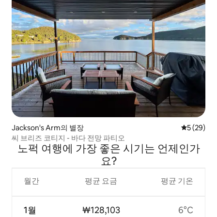
Jackson's Arm의 별장
평점 5점(5
5 (29)
씨 브리즈 코티지 - 바다 전망 파티오
노퍽 여행에 가장 좋은 시기는 언제인가
요?
월간
평균 요금
평균 기온
1월
₩128,103
6°C