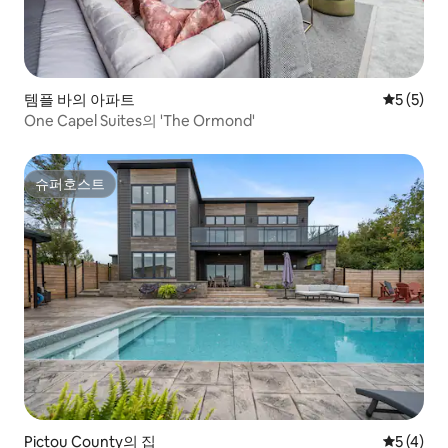
템플 바의 아파트
평점 5점(
5 (5)
One Capel Suites의 'The Ormond'
슈퍼호스트
슈퍼호스트
Pictou County의 집
평점 5점(
5 (4)