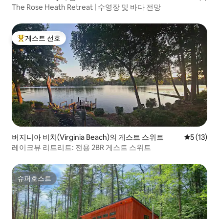
The Rose Heath Retreat | 수영장 및 바다 전망
게스트 선호
상위 게스트 선호
버지니아 비치(Virginia Beach)의 게스트 스위트
평점 5점(5
5 (13)
레이크뷰 리트리트: 전용 2BR 게스트 스위트
슈퍼호스트
슈퍼호스트