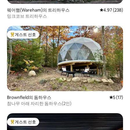
웨어햄(Wareham)의 트리하우스
평점 4.97점(5점
4.97 (238)
밍크코브 트리하우스
게스트 선호
상위 게스트 선호
Brownfield의 돔하우스
평점 5점(5
5 (17)
참나무 아래 자리한 돔하우스(2인)
게스트 선호
상위 게스트 선호