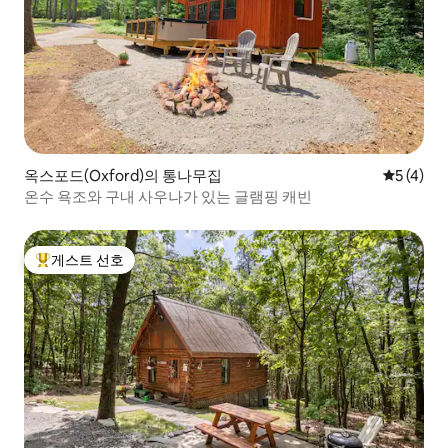
옥스포드(Oxford)의 통나무집
평점 5점(
5 (4)
온수 욕조와 구내 사우나가 있는 글램핑 캐빈
게스트 선호
상위 게스트 선호