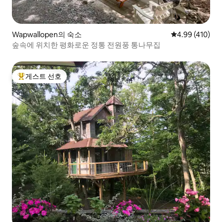
Wapwallopen의 숙소
평점 4.99점(5점
4.99 (410)
숲속에 위치한 평화로운 정통 전원풍 통나무집
게스트 선호
상위 게스트 선호