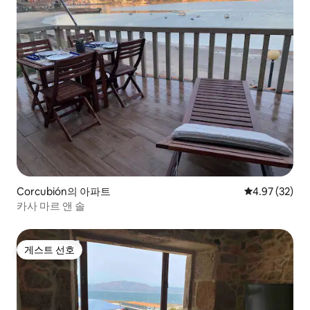
Corcubión의 아파트
평점 4.97점(5
4.97 (32)
카사 마르 앤 솔
게스트 선호
게스트 선호