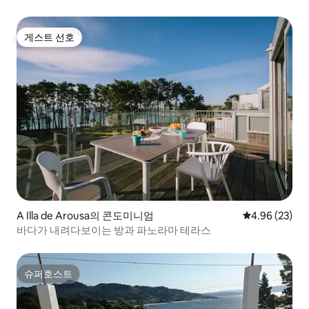
게스트 선호
게스트 선호
A Illa de Arousa의 콘도미니엄
평점 4.96점(5
4.96 (23)
바다가 내려다보이는 방과 파노라마 테라스
슈퍼호스트
슈퍼호스트