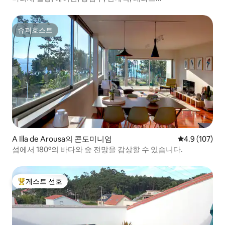
슈퍼호스트
슈퍼호스트
A Illa de Arousa의 콘도미니엄
평점 4.9점(5점
4.9 (107)
섬에서 180º의 바다와 숲 전망을 감상할 수 있습니다.
게스트 선호
상위 게스트 선호