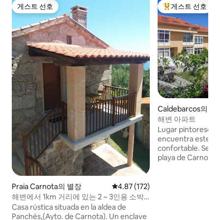
게스트 선호
게스트 선호
게스트 선호
상위 게스트 선호
Caldebarcos의 
해변 아파트
Lugar pintoresco 
encuentra este al
confortable. Se en
playa de Carnota 
de Galicia. Apart
totalmente exteri
urbanización exclu
Praia Carnota의 별장
평점 4.87점(5점 만점), 후기 172
4.87 (172)
exterior. La zona 
해변에서 1km 거리에 있는 2 ~ 3인용 소박
servicios en las p
한 집
Casa rústica situada en la aldea de
Panchés,(Ayto. de Carnota). Un enclave