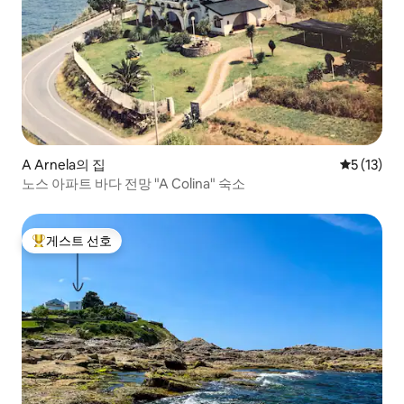
A Arnela의 집
평점 5점(5
5 (13)
노스 아파트 바다 전망 "A Colina" 숙소
게스트 선호
상위 게스트 선호