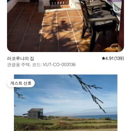
라코루냐의 집
평점 4.91점(5
4.91 (139)
관광용 주택. 코드: VUT-CO-003136
게스트 선호
게스트 선호