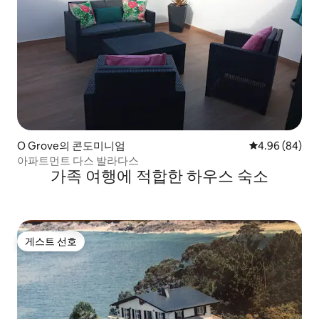
O Grove의 콘도미니엄
평점 4.96점(5
4.96 (84)
아파트먼트 다스 발라다스
가족 여행에 적합한 하우스 숙소
게스트 선호
게스트 선호