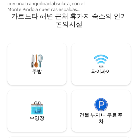
con una tranquilidad absoluta, con el
Monte Pindo a nuestras espaldas.
카르노타 해변 근처 휴가지 숙소의 인기
Tenemos también a 3 kilometros la playa
de Boca do río. En dirección norte, a 5
편의시설
kilometros, tenemos la Cascada del
Ezaro. Otro de los sitios que destacamos
es Caldebarcos (a 1 km del alojamiento)
con distintos restaurantes para poder
degustar los productos de la zona, sobre
todo los pescados y mariscos que
abundan en nuestra tierra.
주방
와이파이
건물 부지 내 무료 주
수영장
차