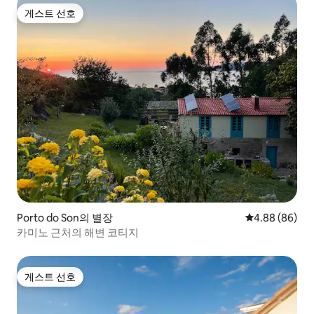
게스트 선호
게스트 선호
Porto do Son의 별장
평점 4.88점(5
4.88 (86)
카미노 근처의 해변 코티지
게스트 선호
게스트 선호