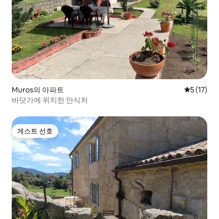
Muros의 아파트
평점 5점(5
5 (17)
바닷가에 위치한 안식처
게스트 선호
게스트 선호