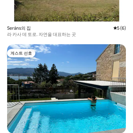
Seráns의 집
평점 5점(
5 (6)
라 카사 데 토로. 자연을 대표하는 곳
게스트 선호
게스트 선호