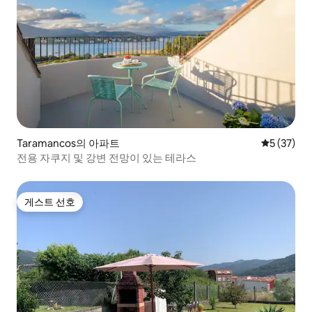
Taramancos의 아파트
평점 5점(5
5 (37)
전용 자쿠지 및 강변 전망이 있는 테라스
게스트 선호
게스트 선호