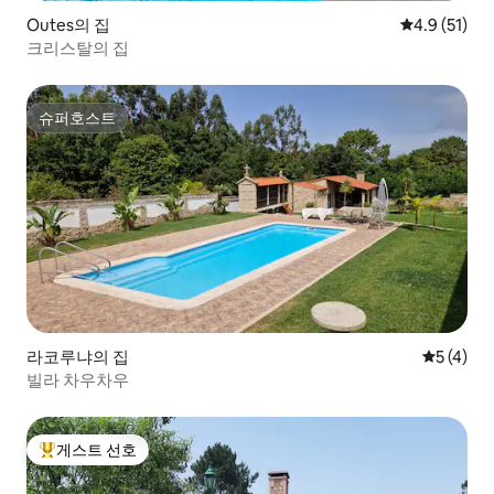
Outes의 집
평점 4.9점(5
4.9 (51)
크리스탈의 집
슈퍼호스트
슈퍼호스트
라코루냐의 집
평점 5점(
5 (4)
빌라 차우차우
게스트 선호
상위 게스트 선호