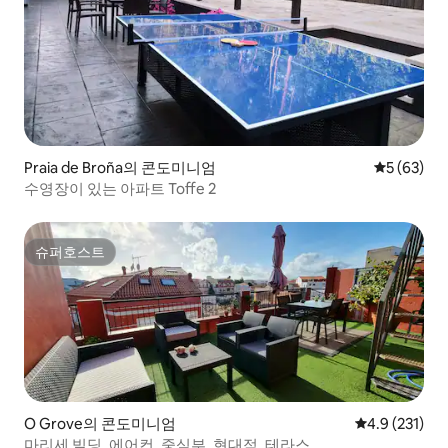
Praia de Broña의 콘도미니엄
평점 5점(5
5 (63)
수영장이 있는 아파트 Toffe 2
슈퍼호스트
슈퍼호스트
O Grove의 콘도미니엄
평점 4.9점(5점
4.9 (231)
마리세 빌딩, 에어컨, 중심부, 현대적, 테라스...