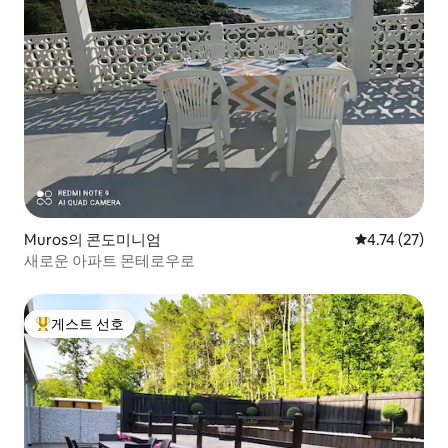
Muros의 콘도미니엄
평점 4.74점(5
4.74 (27)
새로운 아파트 몬테로우로
게스트 선호
상위 게스트 선호