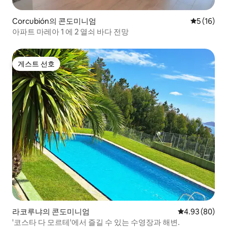
Corcubión의 콘도미니엄
평점 5점(5
5 (16)
아파트 마레아 1 에 2 열쇠 바다 전망
게스트 선호
게스트 선호
라코루냐의 콘도미니엄
평점 4.93점(5
4.93 (80)
'코스타 다 모르테'에서 즐길 수 있는 수영장과 해변.