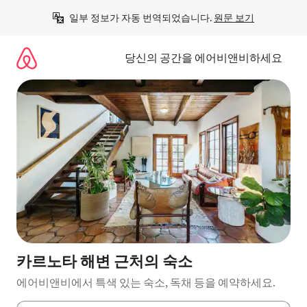
콘
일부 정보가 자동 번역되었습니다. 
원문 보기
텐
츠
로
당신의 공간을 에어비앤비하세요
바
로
가
기
카르노타 해변 근처의 숙소
에어비앤비에서 특색 있는 숙소, 독채 등을 예약하세요.