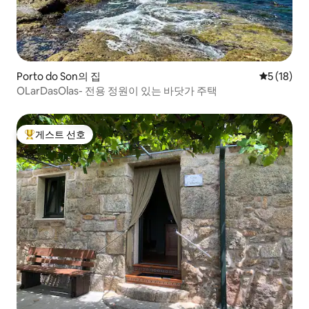
Porto do Son의 집
평점 5점(5
5 (18)
OLarDasOlas- 전용 정원이 있는 바닷가 주택
게스트 선호
상위 게스트 선호