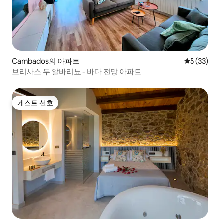
Cambados의 아파트
평점 5점(5
5 (33)
브리사스 두 알바리뇨 - 바다 전망 아파트
게스트 선호
게스트 선호