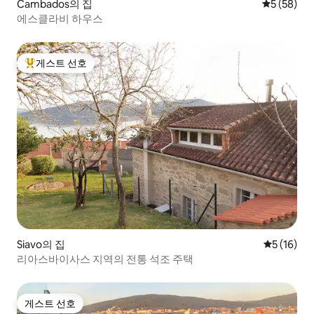
Cambados의 집
평점 5점(5
5 (58)
에스클라비 하우스
게스트 선호
상위 게스트 선호
Siavo의 집
평점 5점(5
5 (16)
리아스바이사스 지역의 전통 석조 주택
게스트 선호
게스트 선호