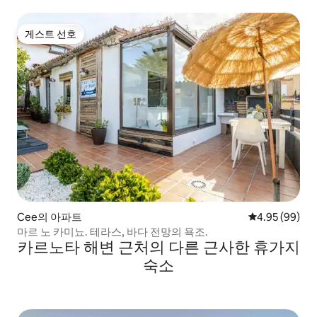
게스트 선호
게스트 선호
Cee의 아파트
평점 4.95점(5
4.95 (99)
마르 노 카미뇨. 테라스, 바다 전망의 욕조.
카르노타 해변 근처의 다른 근사한 휴가지
숙소