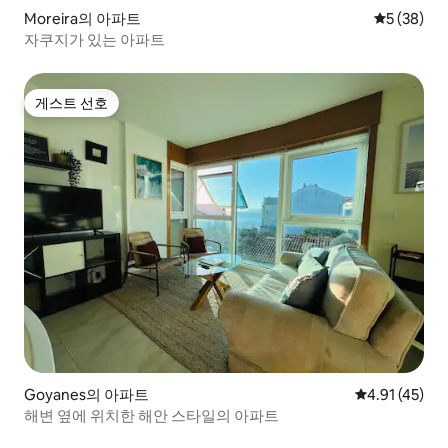
Moreira의 아파트
평점 5점(5
5 (38)
자쿠지가 있는 아파트
게스트 선호
게스트 선호
Goyanes의 아파트
평점 4.91점(
4.91 (45)
해변 옆에 위치한 해안 스타일의 아파트