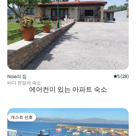
Noia의 집
평점 5점(5
5 (28)
바다 전망의 숙소
에어컨이 있는 아파트 숙소
게스트 선호
게스트 선호