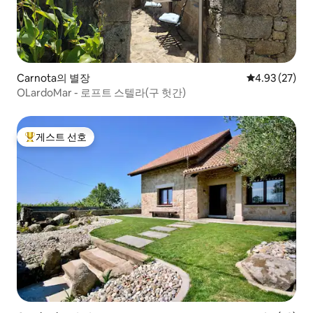
Carnota의 별장
평점 4.93점(5
4.93 (27)
OLardoMar - 로프트 스텔라(구 헛간)
게스트 선호
상위 게스트 선호