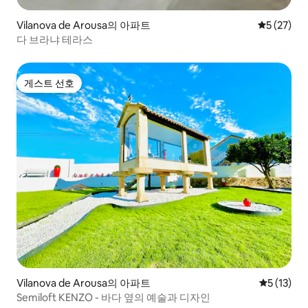
Vilanova de Arousa의 아파트
평점 5점(5
5 (27)
다 브라냐 테라스
게스트 선호
게스트 선호
Vilanova de Arousa의 아파트
평점 5점(5
5 (13)
Semiloft KENZO - 바다 옆의 예술과 디자인