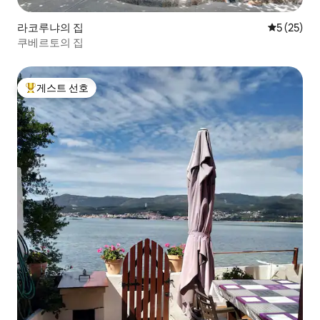
라코루냐의 집
평점 5점(5
5 (25)
쿠베르토의 집
게스트 선호
상위 게스트 선호