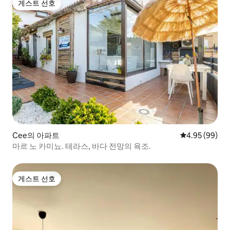
게스트 선호
게스트 선호
Cee의 아파트
평점 4.95점(5
4.95 (99)
마르 노 카미뇨. 테라스, 바다 전망의 욕조.
게스트 선호
게스트 선호