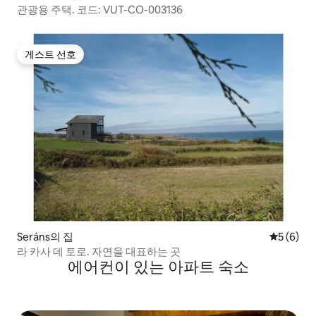
관광용 주택. 코드: VUT-CO-003136
게스트 선호
게스트 선호
Seráns의 집
평점 5점(
5 (6)
라 카사 데 토로. 자연을 대표하는 곳
에어컨이 있는 아파트 숙소