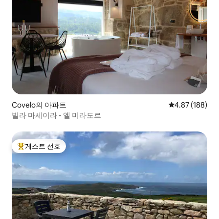
Covelo의 아파트
평점 4.87점(5점
4.87 (188)
빌라 마세이라 - 엘 미라도르
게스트 선호
상위 게스트 선호