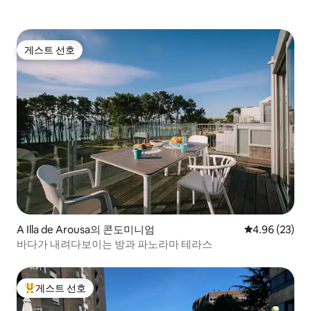
게스트 선호
게스트 선호
A Illa de Arousa의 콘도미니엄
평점 4.96점(5
4.96 (23)
바다가 내려다보이는 방과 파노라마 테라스
게스트 선호
상위 게스트 선호