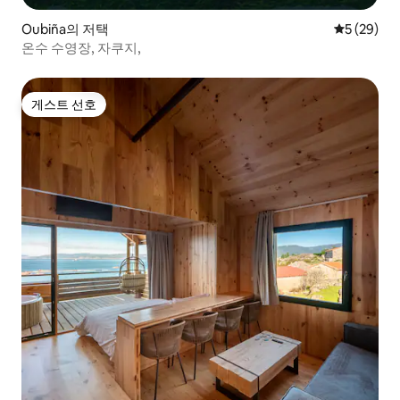
Oubiña의 저택
평점 5점(5
5 (29)
온수 수영장, 자쿠지,
게스트 선호
게스트 선호