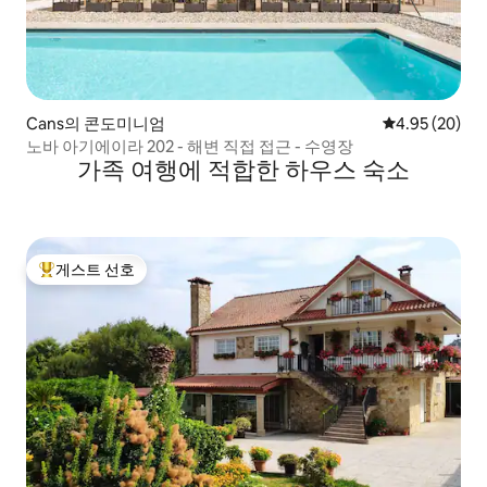
Cans의 콘도미니엄
평점 4.95점(5
4.95 (20)
노바 아기에이라 202 - 해변 직접 접근 - 수영장
가족 여행에 적합한 하우스 숙소
게스트 선호
상위 게스트 선호