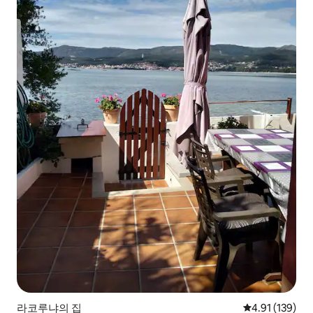
라코루냐의 집
평점 4.91점(5
4.91 (139)