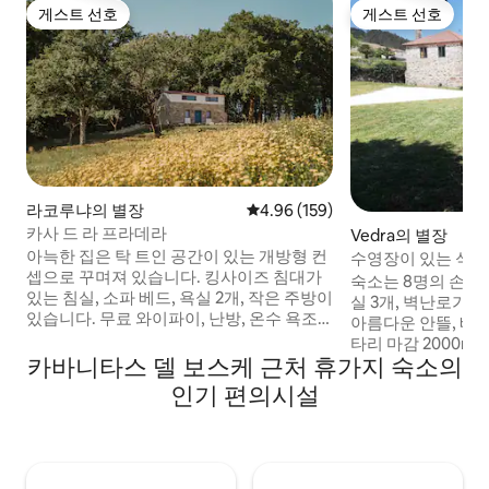
게스트 선호
게스트 선호
게스트 선호
게스트 선호
라코루냐의 별장
평점 4.96점(5점 만점), 후기 159
4.96 (159)
카사 드 라 프라데라
Vedra의 별장
아늑한 집은 탁 트인 공간이 있는 개방형 컨
수영장이 있는 석조
셉으로 꾸며져 있습니다. 킹사이즈 침대가
15km 거리
숙소는 8명의 손님을
있는 침실, 소파 베드, 욕실 2개, 작은 주방이
실 3개, 벽난로가 있
있습니다. 무료 와이파이, 난방, 온수 욕조,
아름다운 안뜰, 베
평면 스크린 TV를 갖추고 있습니다. 부지에
타리 마감 2000m²
는 전용 주차장, 테라스, 넓은 정원이 있습니
카바니타스 델 보스케 근처 휴가지 숙소의
다운 수영장을 갖추
다. La Casa de la Pradera is located in A
한 숙소는 마지막 
인기 편의시설
Baña, A Coruña, Galicia. 모든 서비스를 제
있는 카미노 데 라
공하는 마을인 네그레이라에서 2km 거리
며 산티아고에서 15
에 있습니다. 산티아고 데 콤포스텔라에서
희는 지역 전체를 볼
16km, 해변에서 30km.
위치하고 있습니다.
에 이상적이며 여행