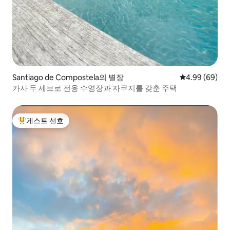
Santiago de Compostela의 별장
평점 4.99점(5
4.99 (69)
카사 두 세브로 전용 수영장과 자쿠지를 갖춘 주택
게스트 선호
상위 게스트 선호