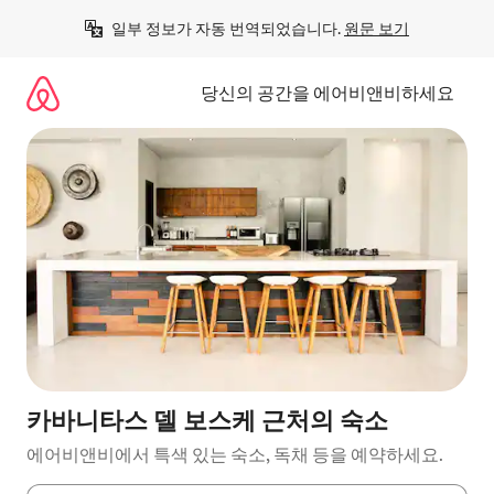
콘
일부 정보가 자동 번역되었습니다. 
원문 보기
텐
츠
로
당신의 공간을 에어비앤비하세요
바
로
가
기
카바니타스 델 보스케 근처의 숙소
에어비앤비에서 특색 있는 숙소, 독채 등을 예약하세요.