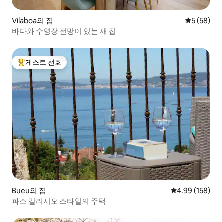
Vilaboa의 집
평점 5점(5
5 (58)
바다와 수영장 전망이 있는 새 집
게스트 선호
상위 게스트 선호
Bueu의 집
평점 4.99점(5점
4.99 (158)
파소 갈리시오 스타일의 주택