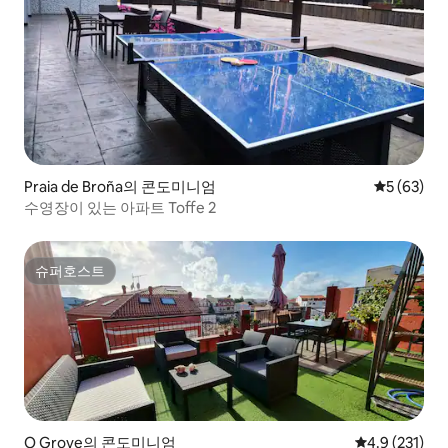
Praia de Broña의 콘도미니엄
평점 5점(5
5 (63)
수영장이 있는 아파트 Toffe 2
슈퍼호스트
슈퍼호스트
O Grove의 콘도미니엄
평점 4.9점(5점
4.9 (231)