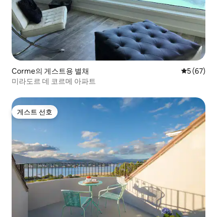
Corme의 게스트용 별채
평점 5점(5
5 (67)
미라도르 데 코르메 아파트
게스트 선호
게스트 선호