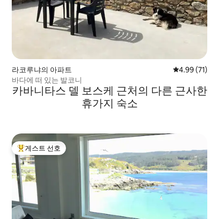
라코루냐의 아파트
평점 4.99점(5
4.99 (71)
바다에 떠 있는 발코니
카바니타스 델 보스케 근처의 다른 근사한
휴가지 숙소
게스트 선호
상위 게스트 선호