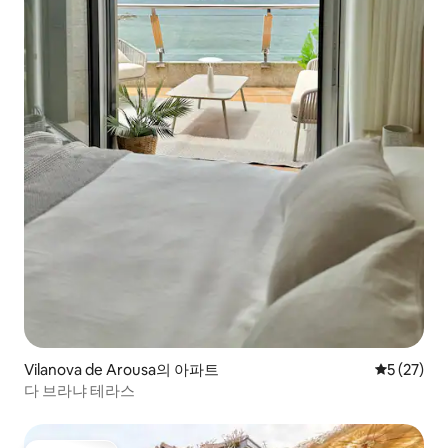
Vilanova de Arousa의 아파트
평점 5점(5
5 (27)
다 브라냐 테라스