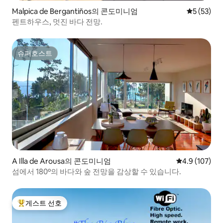
Malpica de Bergantiños의 콘도미니엄
평점 5점(5
5 (53)
펜트하우스, 멋진 바다 전망.
슈퍼호스트
슈퍼호스트
A Illa de Arousa의 콘도미니엄
평점 4.9점(5점
4.9 (107)
섬에서 180º의 바다와 숲 전망을 감상할 수 있습니다.
게스트 선호
상위 게스트 선호