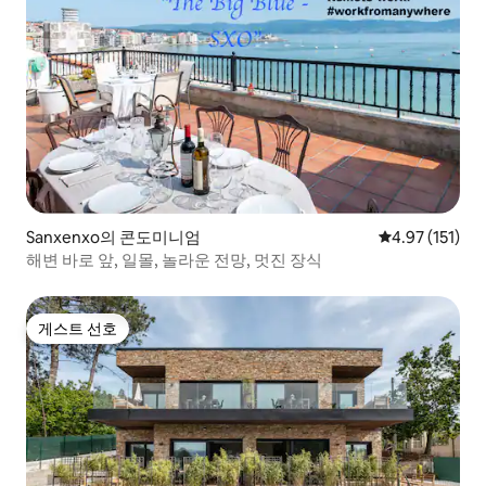
Sanxenxo의 콘도미니엄
평점 4.97점(5
4.97 (151)
해변 바로 앞, 일몰, 놀라운 전망, 멋진 장식
게스트 선호
게스트 선호