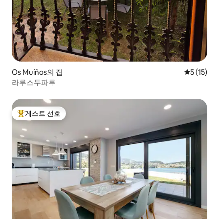
Os Muíños의 집
평점 5점(5
5 (15)
라루스두파루
게스트 선호
상위 게스트 선호