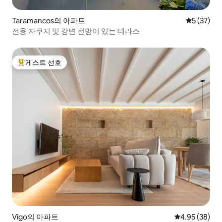
Taramancos의 아파트
평점 5점(5
5 (37)
전용 자쿠지 및 강변 전망이 있는 테라스
게스트 선호
상위 게스트 선호
Vigo의 아파트
평점 4.95점(5
4.95 (38)