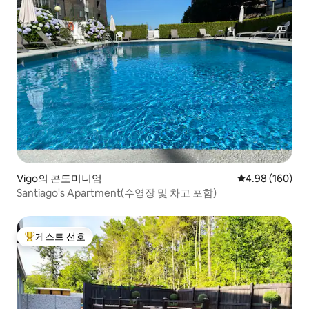
Vigo의 콘도미니엄
평점 4.98점(5점
4.98 (160)
Santiago's Apartment(수영장 및 차고 포함)
게스트 선호
상위 게스트 선호