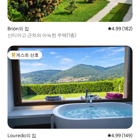
Brión의 집
평점 4.99점(5점
4.99 (182)
산티아고 근처의 아늑한 주택(1층)
게스트 선호
상위 게스트 선호
Louredo의 집
평점 4.99점(5점
4.99 (149)