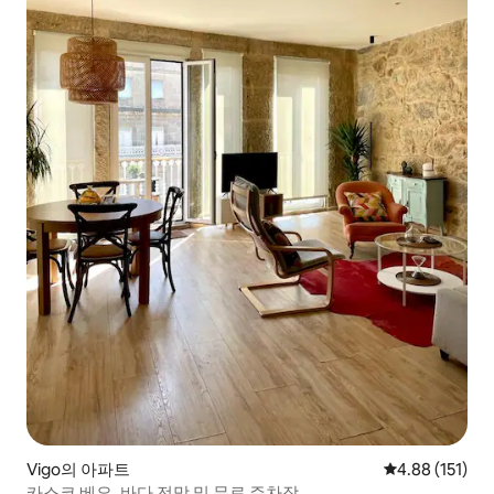
Vigo의 아파트
평점 4.88점(5
4.88 (151)
카스코 베요, 바다 전망 및 무료 주차장