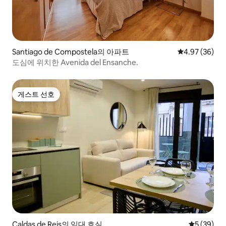
Santiago de Compostela의 아파트
평점 4.97점(5
4.97 (36)
도심에 위치한 Avenida del Ensanche.
게스트 선호
게스트 선호
Caldas de Reis의 임대 호실
평점 5점(5
5 (39)