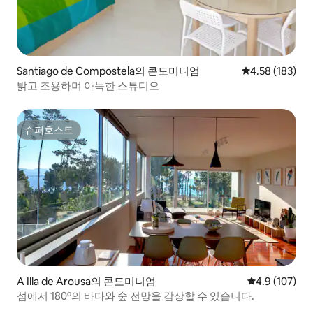
Santiago de Compostela의 콘도미니엄
평점 4.58점(5점
4.58 (183)
밝고 조용하며 아늑한 스튜디오
슈퍼호스트
슈퍼호스트
A Illa de Arousa의 콘도미니엄
평점 4.9점(5점
4.9 (107)
섬에서 180º의 바다와 숲 전망을 감상할 수 있습니다.