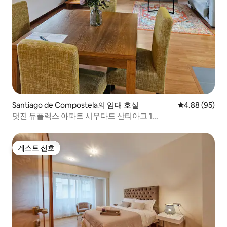
Santiago de Compostela의 임대 호실
평점 4.88점(5
4.88 (95)
멋진 듀플렉스 아파트 시우다드 산티아고 1...
게스트 선호
게스트 선호