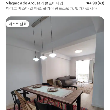
Vilagarcía de Arousa의 콘도미니엄
평점 4.98점(5
4.98 (43)
아티코 비스타 알 마르. 플라야 콤포스텔라. 빌라가르시아
게스트 선호
게스트 선호