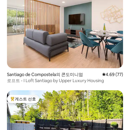
Santiago de Compostela의 콘도미니엄
평점 4.69점(5
4.69 (77)
로프트 - I Loft Santiago by Upper Luxury Housing
게스트 선호
상위 게스트 선호