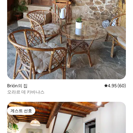
Brión의 집
평점 4.95점(5
4.95 (60)
오라르 데 카바냐스
게스트 선호
게스트 선호