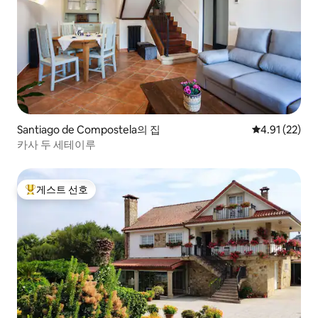
Santiago de Compostela의 집
평점 4.91점(5
4.91 (22)
카사 두 세테이루
게스트 선호
상위 게스트 선호