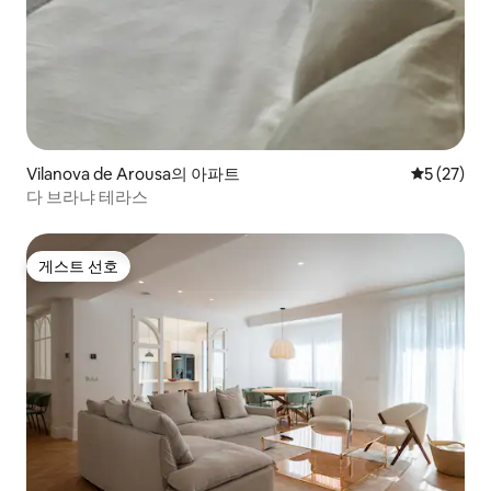
Vilanova de Arousa의 아파트
평점 5점(5
5 (27)
다 브라냐 테라스
게스트 선호
게스트 선호