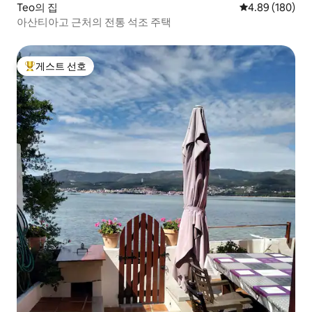
Teo의 집
평점 4.89점(5점
4.89 (180)
아산티아고 근처의 전통 석조 주택
게스트 선호
상위 게스트 선호