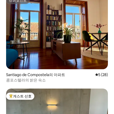
슈퍼호스트
슈퍼호스트
Santiago de Compostela의 아파트
평점 5점(5
5 (28)
콤포스텔라의 밝은 숙소
게스트 선호
상위 게스트 선호