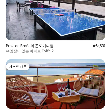
Praia de Broña의 콘도미니엄
평점 5점(5
5 (63)
수영장이 있는 아파트 Toffe 2
게스트 선호
게스트 선호