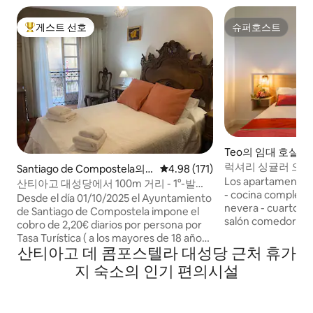
게스트 선호
슈퍼호스트
상위 게스트 선호
슈퍼호스트
Teo의 임대 호실
럭셔리 싱귤러 오렌
Santiago de Compostela의
평점 4.98점(5점 만점), 후기 171
4.98 (171)
지...
Los apartamentos tienen: - w
아파트
산티아고 대성당에서 100m 거리 - 1°-발코
- cocina completa
니.
Desde el día 01/10/2025 el Ayuntamiento
nevera - cuarto de baño con ducha -
de Santiago de Compostela impone el
salón comedor con
cobro de 2,20€ diarios por persona por
personas y - terraza con 2 sillas y mesa
Tasa Turística ( a los mayores de 18 años)
Recordamos que l
산티아고 데 콤포스텔라 대성당 근처 휴가
,cantidad que debe ser abonada
pueden quedarse s
directamente en el establecimiento.
지 숙소의 인기 편의시설
apartamento bajo 
Desconecta de la rutina en este
siquiera por perio
alojamiento único y relajante. Piso a
escasos 100 metros de la Catedral De