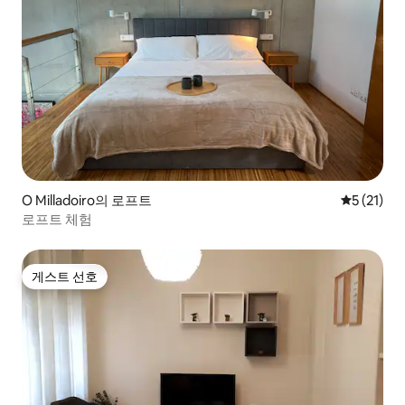
O Milladoiro의 로프트
평점 5점(5
5 (21)
로프트 체험
게스트 선호
게스트 선호