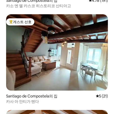
Santiago de Compostela의 집
평점 4.78점(5
4.78 (191)
카소 엔 엘 카스코 히스토리코 산티아고
게스트 선호
상위 게스트 선호
Santiago de Compostela의 집
평점 5점(5
5 (21)
카사 아 안티가 텐다