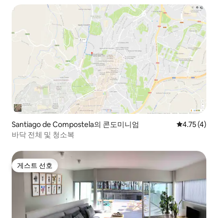
Santiago de Compostela의 콘도미니엄
평점 4.75점(
4.75 (4)
바닥 전체 및 청소복
게스트 선호
게스트 선호