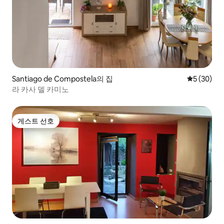
Santiago de Compostela의 집
평점 5점(5
5 (30)
라 카사 델 카미노
게스트 선호
게스트 선호