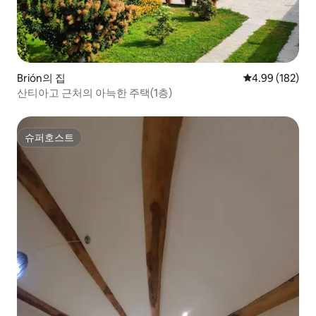
Brión의 집
평점 4.99점(5점
4.99 (182)
산티아고 근처의 아늑한 주택(1층)
슈퍼호스트
슈퍼호스트