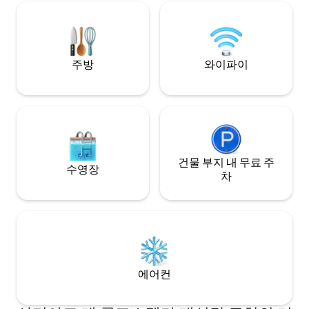
Santiago. Disfruta de la situación en la
zona monumental entre el Parador
(Hostal de los Reyes Católicos) y el Hotel
Monumento San Francisco.
주방
와이파이
건물 부지 내 무료 주
수영장
차
에어컨