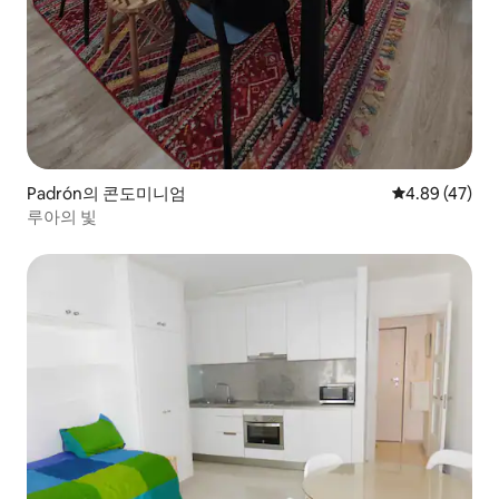
Padrón의 콘도미니엄
평점 4.89점(5
4.89 (47)
루아의 빛