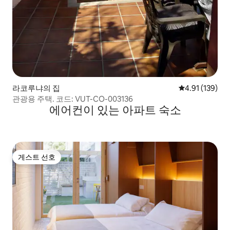
라코루냐의 집
평점 4.91점(5
4.91 (139)
관광용 주택. 코드: VUT-CO-003136
에어컨이 있는 아파트 숙소
게스트 선호
게스트 선호