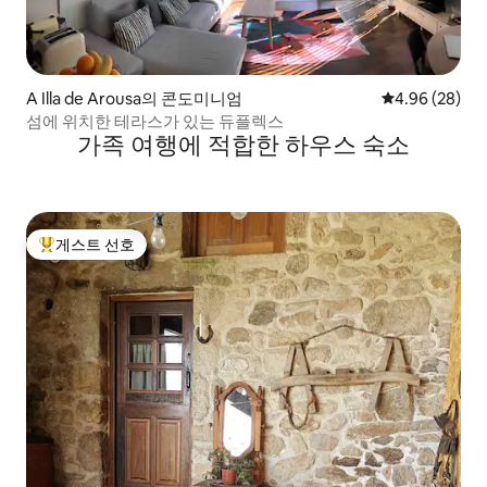
A Illa de Arousa의 콘도미니엄
평점 4.96점(5
4.96 (28)
섬에 위치한 테라스가 있는 듀플렉스
가족 여행에 적합한 하우스 숙소
게스트 선호
상위 게스트 선호