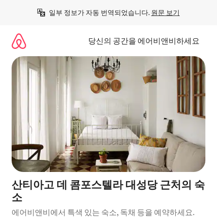
콘
일부 정보가 자동 번역되었습니다. 
원문 보기
텐
츠
로
당신의 공간을 에어비앤비하세요
바
로
가
기
산티아고 데 콤포스텔라 대성당 근처의 숙
소
에어비앤비에서 특색 있는 숙소, 독채 등을 예약하세요.