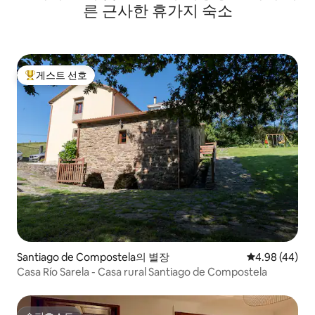
른 근사한 휴가지 숙소
게스트 선호
상위 게스트 선호
Santiago de Compostela의 별장
평점 4.98점(5
4.98 (44)
Casa Río Sarela - Casa rural Santiago de Compostela