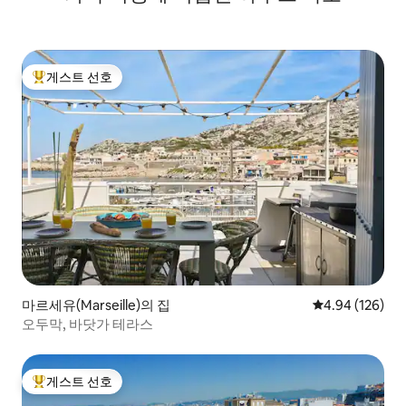
게스트 선호
상위 게스트 선호
마르세유(Marseille)의 집
평점 4.94점(5점
4.94 (126)
오두막, 바닷가 테라스
게스트 선호
상위 게스트 선호