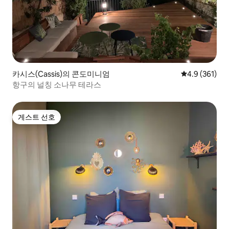
카시스(Cassis)의 콘도미니엄
평점 4.9점(5점
4.9 (361)
항구의 널칭 소나무 테라스
게스트 선호
게스트 선호