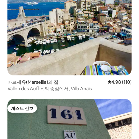
마르세유(Marseille)의 집
평점 4.98점(5
4.98 (110)
Vallon des Auffes의 중심에서, Villa Anaïs
게스트 선호
게스트 선호