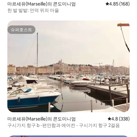
마르세유(Marseille)의 콘도미니엄
평점 4.85점(5점
4.85 (168)
한 발 발밭: 언덕 위의 마을
슈퍼호스트
슈퍼호스트
마르세유(Marseille)의 콘도미니엄
평점 4.8점(5점
4.8 (338)
구시가지 항구 b -편안함과 에어컨 - 구시가지 항구 2걸음