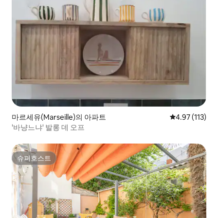
마르세유(Marseille)의 아파트
평점 4.97점(5
4.97 (113)
'바냥느냐' 발롱 데 오프
슈퍼호스트
슈퍼호스트