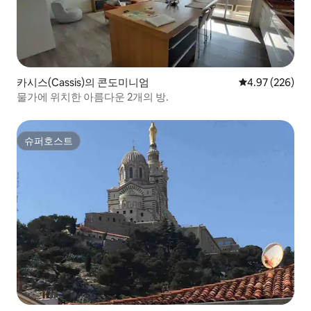
카시스(Cassis)의 콘도미니엄
평점 4.97점(5점
4.97 (226)
물가에 위치한 아름다운 2개의 방.
슈퍼호스트
슈퍼호스트