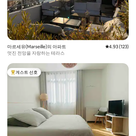
마르세유(Marseille)의 아파트
평점 4.93점(5
4.93 (123)
멋진 전망을 자랑하는 테라스
게스트 선호
상위 게스트 선호