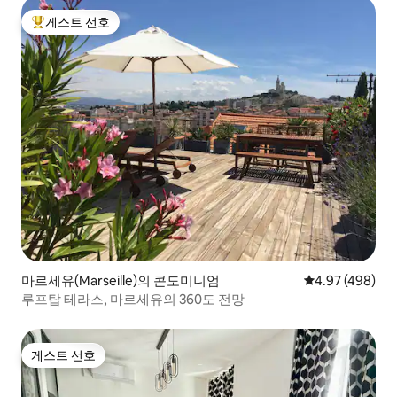
게스트 선호
상위 게스트 선호
마르세유(Marseille)의 콘도미니엄
평점 4.97점(5점
4.97 (498)
루프탑 테라스, 마르세유의 360도 전망
게스트 선호
게스트 선호