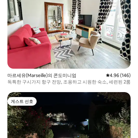
마르세유(Marseille)의 콘도미니엄
평점 4.96점(5점
4.96 (146)
독특한 구시가지 항구 전망, 조용하고 시원한 숙소, 세련된 2룸
게스트 선호
게스트 선호