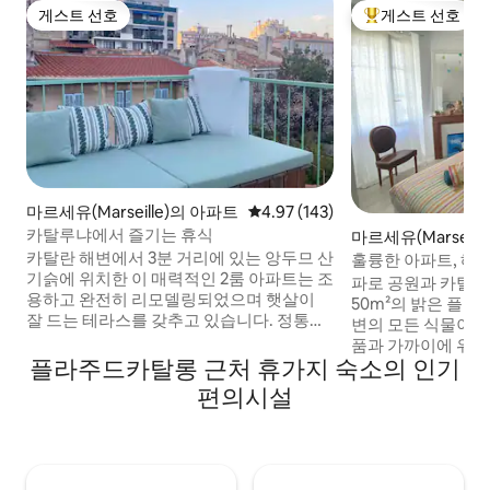
게스트 선호
게스트 선호
게스트 선호
상위 게스트 선호
마르세유(Marseille)의 아파트
평점 4.97점(5점 만점), 후기 143
4.97 (143)
카탈루냐에서 즐기는 휴식
마르세유(Marseill
카탈란 해변에서 3분 거리에 있는 앙두므 산
훌륭한 아파트, 해변
기슭에 위치한 이 매력적인 2룸 아파트는 조
냐어, 파로)
파로 공원과 카탈루
용하고 완전히 리모델링되었으며 햇살이
50m²의 밝은 플랫
잘 드는 테라스를 갖추고 있습니다. 정통적
변의 모든 식물이 갖춰져
이고 중심부에 위치한 지역의 중심부에 위
품과 가까이에 위치
치하고 있습니다. 이 34m²의 이례적인 아파
플라주드카탈롱 근처 휴가지 숙소의 인기
보 거리에 있어 만족
트는 새로 단장했으며 일년 내내 마르세유
퍼마켓, 베이커리 
편의시설
를 즐길 수 있는 완벽한 장소입니다. 해변에
이상적인 저희 아파
서 신선한 공기를 마시고 테라스에서 코쿠
에 있으며(창문에서 
닝을 즐기세요… 그 독특한 매력에 푹 빠져
네디로 바로 연결됩니다. 올드 하
보세요! 에어컨, 매우 멋진 서비스 :)
분 거리에 있습니다