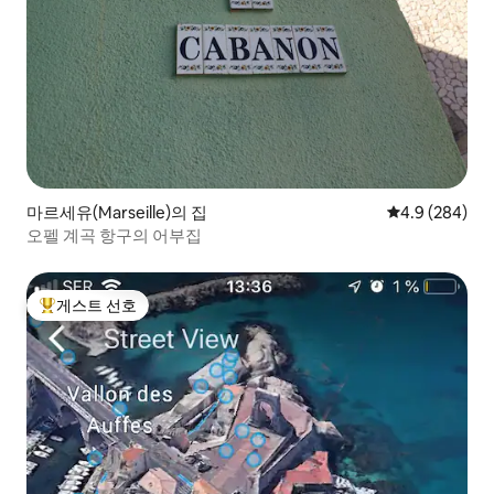
마르세유(Marseille)의 집
평점 4.9점(5점
4.9 (284)
오펠 계곡 항구의 어부집
게스트 선호
상위 게스트 선호