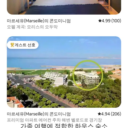
마르세유(Marseille)의 콘도미니엄
평점 4.99점(5점
4.99 (100)
오펠 계곡: 모리스의 오두막
게스트 선호
상위 게스트 선호
마르세유(Marseille)의 콘도미니엄
평점 4.94점(5점
4.94 (206)
프리미엄 아파트 에어컨 주차 해변 벨로드로 경기장
가족 여행에 적합한 하우스 숙소