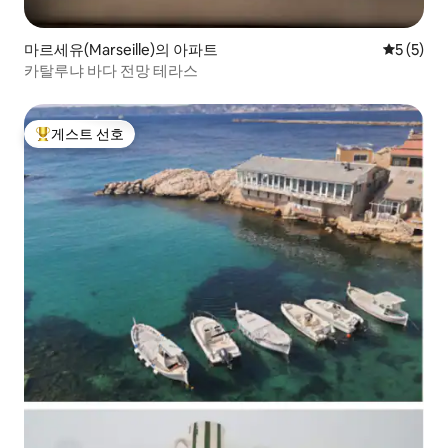
마르세유(Marseille)의 아파트
평점 5점(
5 (5)
카탈루냐 바다 전망 테라스
게스트 선호
상위 게스트 선호