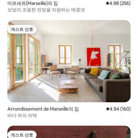
마르세유(Marseille)의 집
평점 4.98점(5점
4.98 (256)
보방의 조용한 전망을 자랑하는 메종넷
게스트 선호
게스트 선호
Arrondissement de Marseille의 집
평점 4.94점(5점
4.94 (160)
바다 위의 저택
게스트 선호
게스트 선호