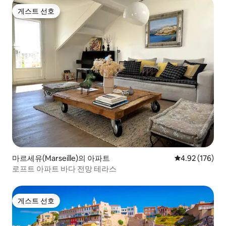
게스트 선호
게스트 선호
마르세유(Marseille)의 아파트
평점 4.92점(5점
4.92 (176)
로프트 아파트 바다 전망 테라스
게스트 선호
게스트 선호