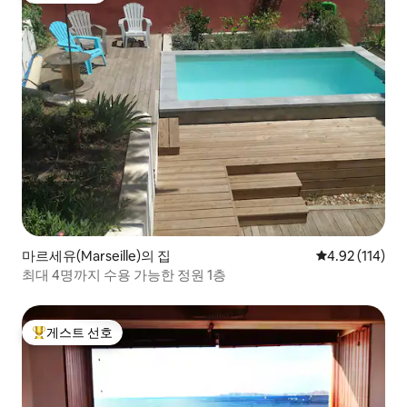
마르세유(Marseille)의 집
평점 4.92점(5
4.92 (114)
최대 4명까지 수용 가능한 정원 1층
게스트 선호
상위 게스트 선호