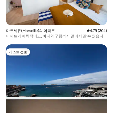
마르세유(Marseille)의 아파트
평점 4.79점(5점
4.79 (304)
아파트가 매력적이고, 바다와 구항까지 걸어서 갈 수 있습니
다!
게스트 선호
게스트 선호