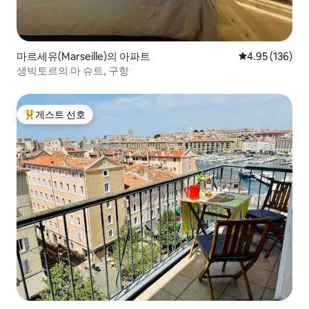
마르세유(Marseille)의 아파트
평점 4.95점(5점
4.95 (136)
생빅토르의 마 슈트, 구항
게스트 선호
상위 게스트 선호