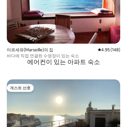
마르세유(Marseille)의 집
평점 4.95점(5점
4.95 (148)
바다에 직접 연결된 수영장이 있는 숙소
에어컨이 있는 아파트 숙소
게스트 선호
게스트 선호