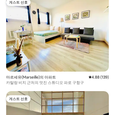
게스트 선호
게스트 선호
마르세유(Marseille)의 아파트
평점 4.88점(5점
4.88 (139)
카탈랑 비치 근처의 멋진 스튜디오 파로 구항구
게스트 선호
게스트 선호