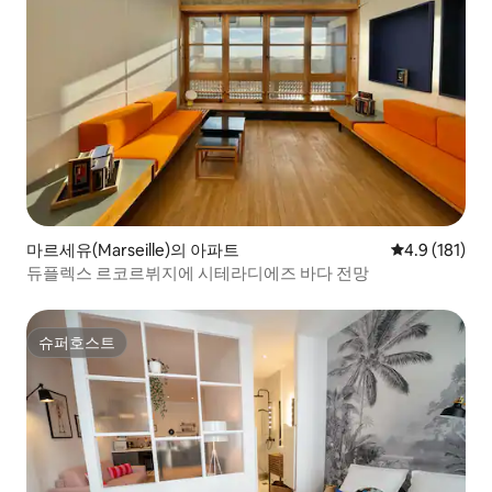
마르세유(Marseille)의 아파트
평점 4.9점(5
4.9 (181)
듀플렉스 르코르뷔지에 시테라디에즈 바다 전망
슈퍼호스트
슈퍼호스트