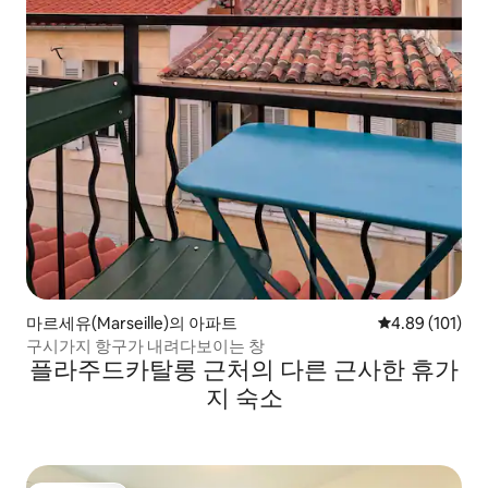
마르세유(Marseille)의 아파트
평점 4.89점(5
4.89 (101)
구시가지 항구가 내려다보이는 창
플라주드카탈롱 근처의 다른 근사한 휴가
지 숙소