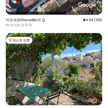
마르세유(Marseille)의 집
평점 4.94점(5점
4.94 (109)
바닷가의 오두막
게스트 선호
상위 게스트 선호