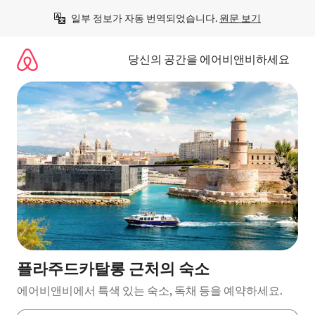
콘
일부 정보가 자동 번역되었습니다. 
원문 보기
텐
츠
로
당신의 공간을 에어비앤비하세요
바
로
가
기
플라주드카탈롱 근처의 숙소
에어비앤비에서 특색 있는 숙소, 독채 등을 예약하세요.