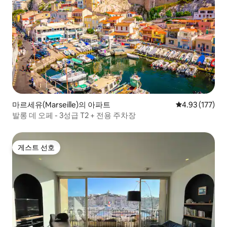
마르세유(Marseille)의 아파트
평점 4.93점(5
4.93 (177)
발롱 데 오페 - 3성급 T2 + 전용 주차장
게스트 선호
게스트 선호