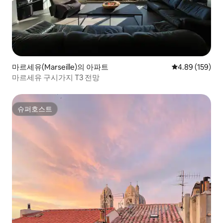
마르세유(Marseille)의 아파트
평점 4.89점(5점
4.89 (159)
마르세유 구시가지 T3 전망
슈퍼호스트
슈퍼호스트