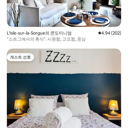
L'Isle-sur-la-Sorgue의 콘도미니엄
평점 4.94점(5점
4.94 (202)
"소르그에서의 휴식". 시원함, 고요함, 중심
게스트 선호
게스트 선호