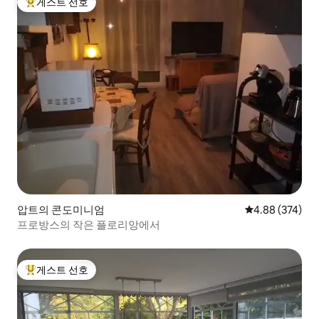
게스트 선호
상위 게스트 선호
압트의 콘도미니엄
평점 4.88점(5점
4.88 (374)
프로방스의 작은 플로리앙에서
게스트 선호
상위 게스트 선호