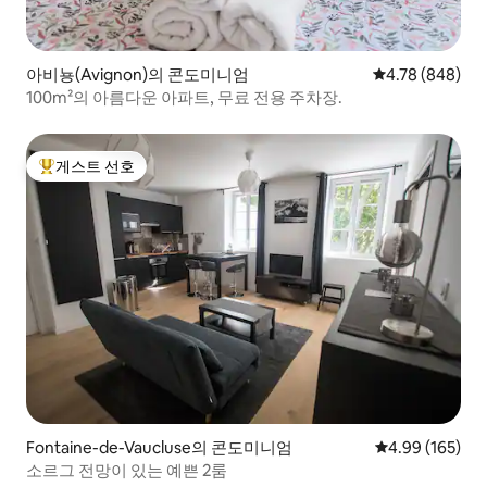
아비뇽(Avignon)의 콘도미니엄
평점 4.78점(5점
4.78 (848)
100m²의 아름다운 아파트, 무료 전용 주차장.
게스트 선호
상위 게스트 선호
Fontaine-de-Vaucluse의 콘도미니엄
평점 4.99점(5점
4.99 (165)
소르그 전망이 있는 예쁜 2룸