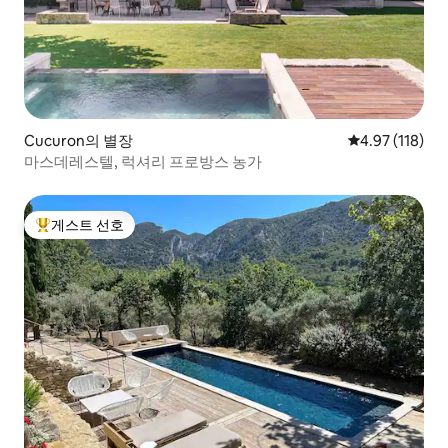
Cucuron의 별장
평점 4.97점(5
4.97 (118)
마스데레스텔, 럭셔리 프로방스 농가
게스트 선호
상위 게스트 선호