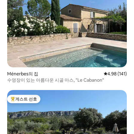
Ménerbes의 집
평점 4.98점(5
4.98 (141)
수영장이 있는 아름다운 시골 마스, "Le Cabanon"
게스트 선호
상위 게스트 선호