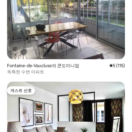
Fontaine-de-Vaucluse의 콘도미니엄
평점 5점(5점
5 (115)
독특한 수변 아파트
게스트 선호
게스트 선호