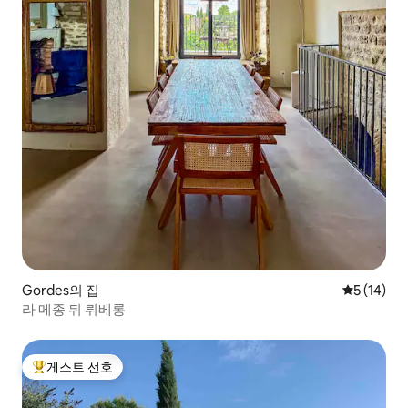
Gordes의 집
평점 5점(5
5 (14)
라 메종 뒤 뤼베롱
게스트 선호
상위 게스트 선호