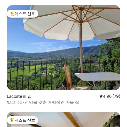
게스트 선호
상위 게스트 선호
Lacoste의 집
평점 4.96점(5
4.96 (79)
발코니와 전망을 갖춘 매력적인 마을 집
게스트 선호
상위 게스트 선호