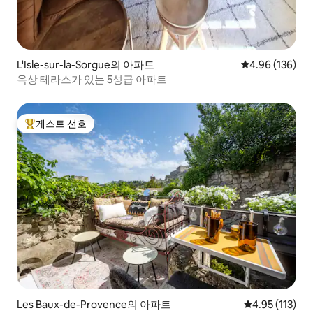
L'Isle-sur-la-Sorgue의 아파트
평점 4.96점(5점
4.96 (136)
옥상 테라스가 있는 5성급 아파트
게스트 선호
상위 게스트 선호
Les Baux-de-Provence의 아파트
평점 4.95점(5
4.95 (113)