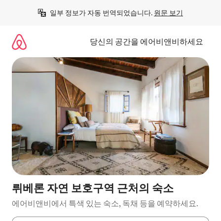
콘
일부 정보가 자동 번역되었습니다. 
원문 보기
텐
츠
로
당신의 공간을 에어비앤비하세요
바
로
가
기
뤼베론 자연 보호구역 근처의 숙소
에어비앤비에서 특색 있는 숙소, 독채 등을 예약하세요.