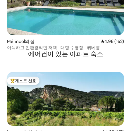
Mérindol의 집
평점 4.96점(5점
4.96 (162)
아늑하고 친환경적인 저택 - 대형 수영장 - 뤼베롱
에어컨이 있는 아파트 숙소
게스트 선호
상위 게스트 선호