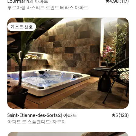
Lourmarin의 아파트
평점 4.98점(5
4.98 (117)
루르마랭 바스티드 로인트 테라스 아파트
게스트 선호
게스트 선호
Saint-Étienne-des-Sorts의 아파트
평점 5점(5점
5 (128)
아파트 르 스플렌디드: 자쿠지