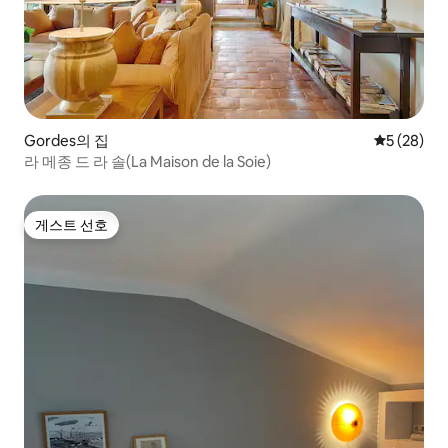
Gordes의 집
평점 5점(5
5 (28)
라 메종 드 라 솔(La Maison de la Soie)
게스트 선호
게스트 선호