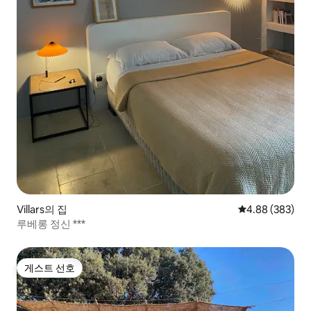
Villars의 집
평점 4.88점(5점
4.88 (383)
루베롱 정신 ***
게스트 선호
게스트 선호