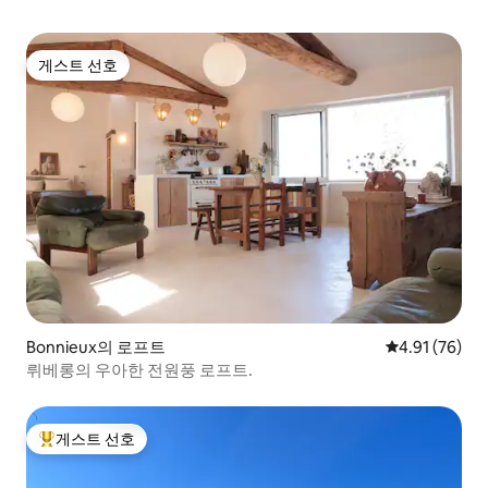
게스트 선호
게스트 선호
Bonnieux의 로프트
평점 4.91점(5
4.91 (76)
뤼베롱의 우아한 전원풍 로프트.
게스트 선호
상위 게스트 선호