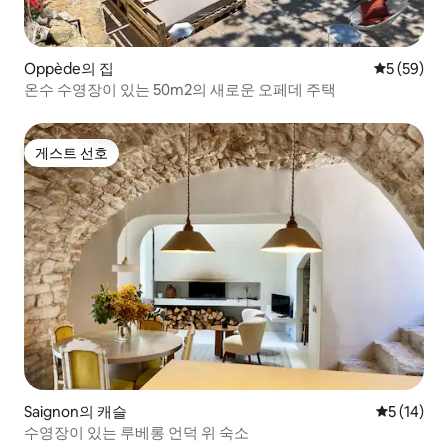
Oppède의 집
평점 5점(5
5 (59)
온수 수영장이 있는 50m2의 새로운 오페데 주택
게스트 선호
게스트 선호
Saignon의 캐슬
평점 5점(5
5 (14)
수영장이 있는 루베롱 언덕 위 숙소