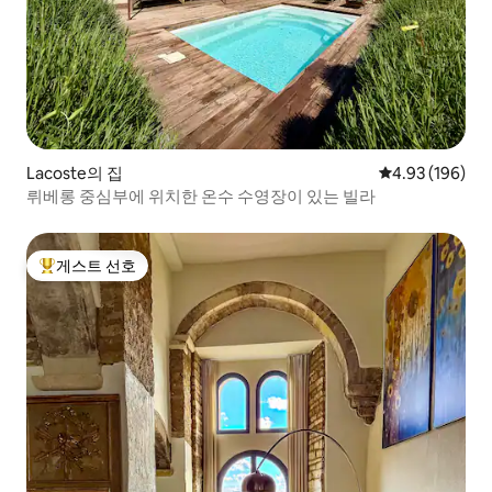
Lacoste의 집
평점 4.93점(5점
4.93 (196)
뤼베롱 중심부에 위치한 온수 수영장이 있는 빌라
게스트 선호
상위 게스트 선호