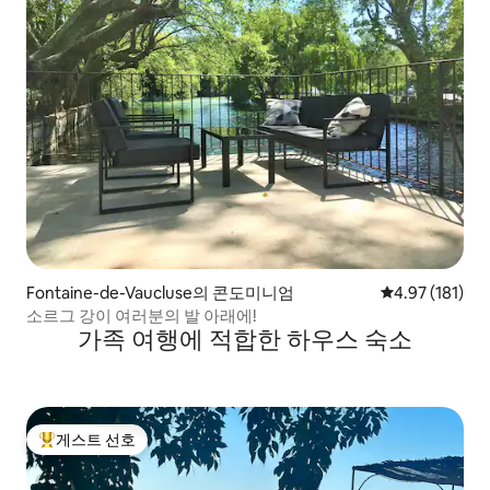
Fontaine-de-Vaucluse의 콘도미니엄
평점 4.97점(5
4.97 (181)
소르그 강이 여러분의 발 아래에!
가족 여행에 적합한 하우스 숙소
게스트 선호
상위 게스트 선호