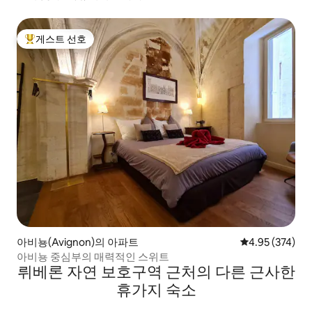
게스트 선호
상위 게스트 선호
아비뇽(Avignon)의 아파트
평점 4.95점(5점
4.95 (374)
아비뇽 중심부의 매력적인 스위트
뤼베론 자연 보호구역 근처의 다른 근사한
휴가지 숙소