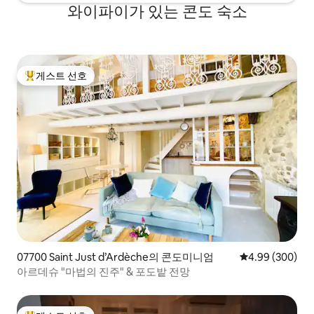
와이파이가 있는 콘도 숙소
게스트 선호
상위 게스트 선호
07700 Saint Just d’Ardèche의 콘도미니엄
평점 4.99점(5점
4.99 (300)
아르데슈 "마법의 진주" & 포도밭 전망