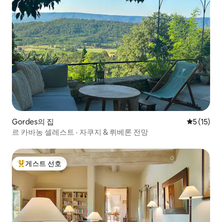
Gordes의 집
평점 5점(5
5 (15)
르 카바농 셀레스트 · 자쿠지 & 뤼베론 전망
게스트 선호
상위 게스트 선호