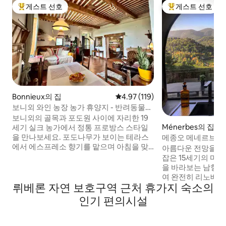
게스트 선호
게스트 선호
상위 게스트 선호
상위 게스트 선호
Bonnieux의 집
평점 4.97점(5점 만점), 후기 119
4.97 (119)
보니외 와인 농장 농가 휴양지 - 반려동물
동반 가능
보니외의 골목과 포도원 사이에 자리한 19
Ménerbes의 집
세기 실크 농가에서 정통 프로방스 스타일
을 만나보세요. 포도나무가 보이는 테라스
메종오 메네르브, 
에서 에스프레소 향기를 맡으며 아침을 맞
스
아름다운 전망을 자
이하고, 종소리가 울리는 가운데 따뜻한 크
잡은 15세기의 마을
루아상을 즐기며 산책을 즐겨보세요. 유서
을 바라보는 남향 
깊은 돌담과 참나무 대들보가 농가 주방과
여 완전히 리노베
프랑스산 침구와 어우러집니다. 낮에는 시
뤼베론 자연 보호구역 근처 휴가지 숙소의
편의시설을 모두 갖
장을 둘러보고, 와이너리를 탐험하고, 저녁
에서 하루를 보낸 후
인기 편의시설
에는 별빛 아래에서 와인을 즐겨보세요. 봄
락한 분위기를 자랑
철 벚꽃과 여름철 라벤더밭이 계절의 매력
(프로방스에서의 한 
을 더합니다. 마을 빵집에서 단 5분 거리에
분 현지 마을 주민