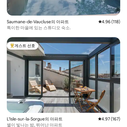
Saumane-de-Vaucluse의 아파트
평점 4.96점(5
4.96 (118)
특이한 마을에 있는 스튜디오 숙소.
게스트 선호
상위 게스트 선호
L'Isle-sur-la-Sorgue의 아파트
평점 4.97점(5점
4.97 (167)
별이 빛나는 밤, 뛰어난 아파트