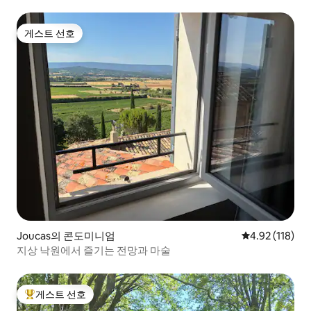
게스트 선호
게스트 선호
Joucas의 콘도미니엄
평점 4.92점(5
4.92 (118)
지상 낙원에서 즐기는 전망과 마술
게스트 선호
상위 게스트 선호