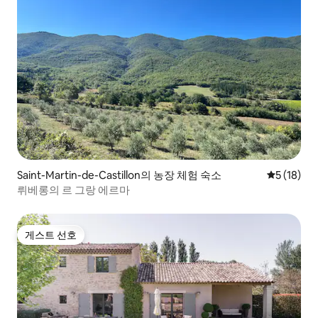
Saint-Martin-de-Castillon의 농장 체험 숙소
평점 5점(5
5 (18)
뤼베롱의 르 그랑 에르마
게스트 선호
게스트 선호