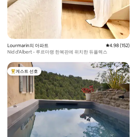
Lourmarin의 아파트
평점 4.98점(5점
4.98 (152)
Nid d'Albert - 루르마랭 한복판에 위치한 듀플렉스
게스트 선호
상위 게스트 선호