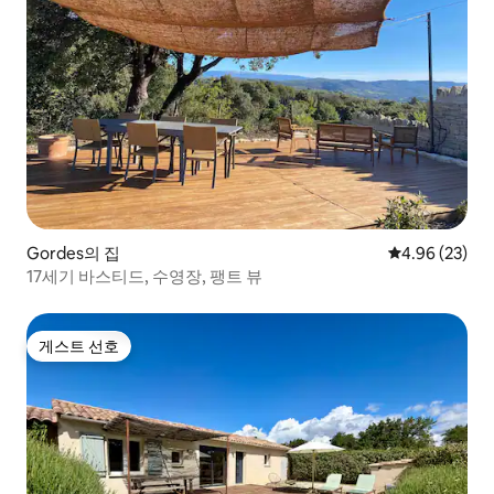
Gordes의 집
평점 4.96점(5
4.96 (23)
17세기 바스티드, 수영장, 팽트 뷰
게스트 선호
게스트 선호