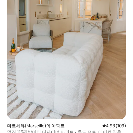
마르세유(Marseille)의 아파트
평점 4.93점(5점
4.93 (109)
멋진 116평방미터 디자이너 아파트 • 올드 포트, 에어컨 있음