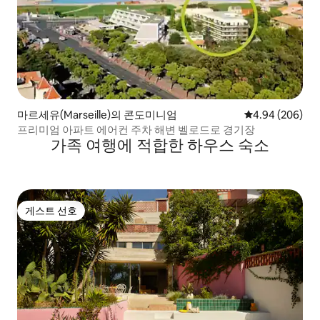
마르세유(Marseille)의 콘도미니엄
평점 4.94점(5점
4.94 (206)
프리미엄 아파트 에어컨 주차 해변 벨로드로 경기장
가족 여행에 적합한 하우스 숙소
게스트 선호
게스트 선호