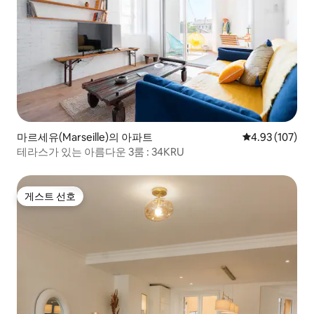
마르세유(Marseille)의 아파트
평점 4.93점(5점
4.93 (107)
테라스가 있는 아름다운 3룸 : 34KRU
게스트 선호
게스트 선호