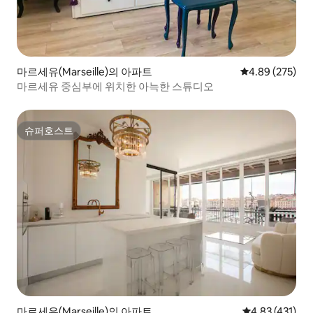
마르세유(Marseille)의 아파트
평점 4.89점(5점
4.89 (275)
마르세유 중심부에 위치한 아늑한 스튜디오
슈퍼호스트
슈퍼호스트
마르세유(Marseille)의 아파트
평점 4.83점(5
4.83 (431)