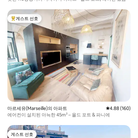
게스트 선호
상위 게스트 선호
마르세유(Marseille)의 아파트
평점 4.88점(5점
4.88 (160)
에어컨이 설치된 아늑한 45m² – 올드 포트 & 파니에
게스트 선호
게스트 선호