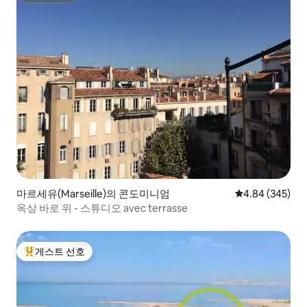
마르세유(Marseille)의 콘도미니엄
평점 4.84점(5점
4.84 (345)
옥상 바로 위 - 스튜디오 avec terrasse
게스트 선호
상위 게스트 선호