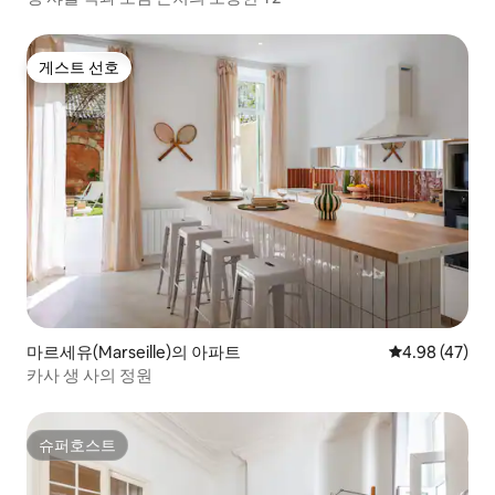
게스트 선호
게스트 선호
마르세유(Marseille)의 아파트
평점 4.98점(5
4.98 (47)
카사 생 사의 정원
슈퍼호스트
슈퍼호스트