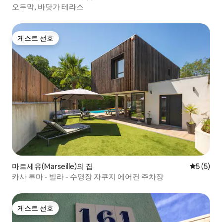
오두막, 바닷가 테라스
게스트 선호
게스트 선호
마르세유(Marseille)의 집
평점 5점(
5 (5)
카사 루마 - 빌라 - 수영장 자쿠지 에어컨 주차장
게스트 선호
게스트 선호