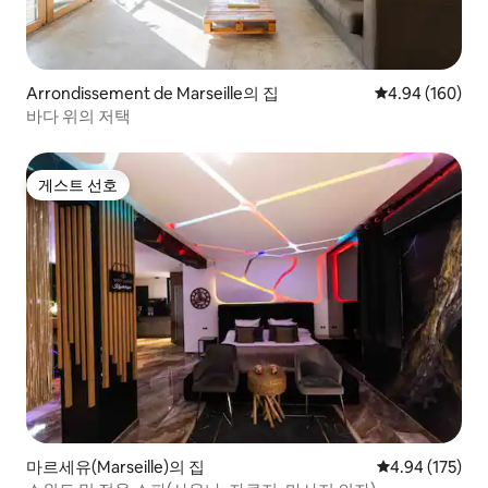
Arrondissement de Marseille의 집
평점 4.94점(5점
4.94 (160)
바다 위의 저택
게스트 선호
게스트 선호
마르세유(Marseille)의 집
평점 4.94점(5점
4.94 (175)