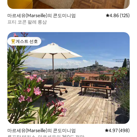
마르세유(Marseille)의 콘도미니엄
평점 4.86점(5점
4.86 (125)
프티 코콘 팔레 롱샴
게스트 선호
상위 게스트 선호
마르세유(Marseille)의 콘도미니엄
평점 4.97점(5점
4.97 (498)
루프탑 테라스, 마르세유의 360도 전망