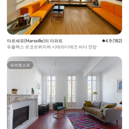
마르세유(Marseille)의 아파트
평점 4.9점(5점
4.9 (182)
듀플렉스 르코르뷔지에 시테라디에즈 바다 전망
슈퍼호스트
슈퍼호스트