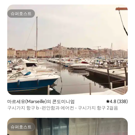
슈퍼호스트
슈퍼호스트
마르세유(Marseille)의 콘도미니엄
평점 4.8점(5점
4.8 (338)
구시가지 항구 b -편안함과 에어컨 - 구시가지 항구 2걸음
슈퍼호스트
슈퍼호스트