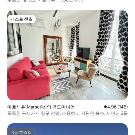
게스트 선호
게스트 선호
마르세유(Marseille)의 콘도미니엄
평점 4.96점(5점
4.96 (146)
독특한 구시가지 항구 전망, 조용하고 시원한 숙소, 세련된 2룸
슈퍼호스트
슈퍼호스트