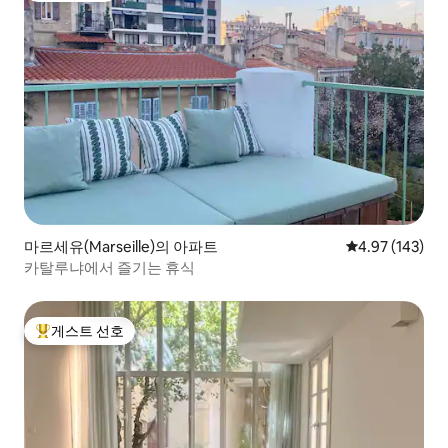
마르세유(Marseille)의 아파트
평점 4.97점(5점
4.97 (143)
카탈루냐에서 즐기는 휴식
게스트 선호
상위 게스트 선호