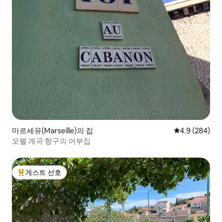
마르세유(Marseille)의 집
평점 4.9점(5점
4.9 (284)
오펠 계곡 항구의 어부집
게스트 선호
상위 게스트 선호