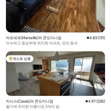
마르세유(Marseille)의 콘도미니엄
평점 4.83점(5
4.83 (131)
아늑하고 중심부에 위치한 아파트, 멋진 동네
게스트 선호
상위 게스트 선호
카시스(Cassis)의 콘도미니엄
평점 4.97점(5점
4.97 (226)
물가에 위치한 아름다운 2개의 방.