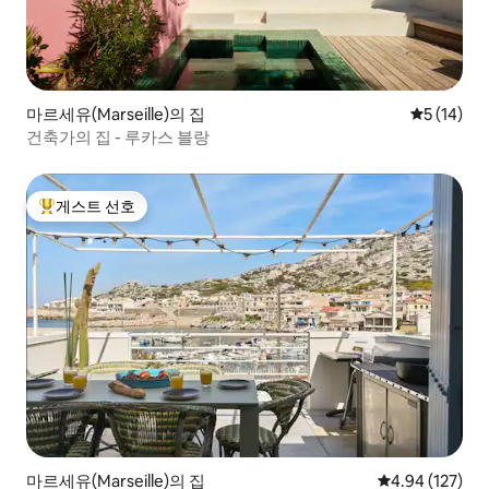
마르세유(Marseille)의 집
평점 5점(5
5 (14)
건축가의 집 - 루카스 블랑
게스트 선호
상위 게스트 선호
마르세유(Marseille)의 집
평점 4.94점(5점
4.94 (127)