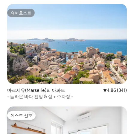
슈퍼호스트
슈퍼호스트
마르세유(Marseille)의 아파트
평점 4.86점(5점
4.86 (341)
• 놀라운 바다 전망 & 섬 + 주차장 •
게스트 선호
게스트 선호