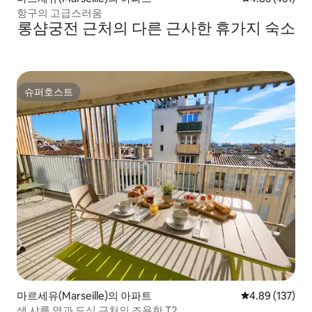
항구의 고급스러움
롱샴궁전 근처의 다른 근사한 휴가지 숙소
슈퍼호스트
슈퍼호스트
마르세유(Marseille)의 아파트
평점 4.89점(5점
4.89 (137)
생 샤를 역과 도심 근처의 조용한 T2