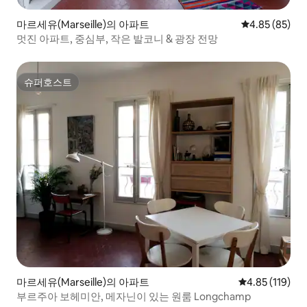
마르세유(Marseille)의 아파트
평점 4.85점(5
4.85 (85)
멋진 아파트, 중심부, 작은 발코니 & 광장 전망
슈퍼호스트
슈퍼호스트
마르세유(Marseille)의 아파트
평점 4.85점(5
4.85 (119)
부르주아 보헤미안, 메자닌이 있는 원룸 Longchamp