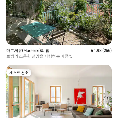
마르세유(Marseille)의 집
평점 4.98점(5점
4.98 (256)
보방의 조용한 전망을 자랑하는 메종넷
게스트 선호
게스트 선호