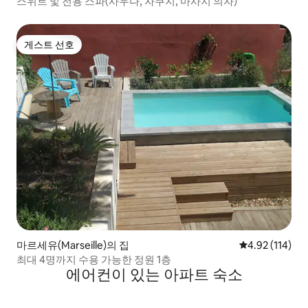
스위트 및 전용 스파(사우나, 자쿠지, 마사지 의자)
게스트 선호
게스트 선호
마르세유(Marseille)의 집
평점 4.92점(5
4.92 (114)
최대 4명까지 수용 가능한 정원 1층
에어컨이 있는 아파트 숙소