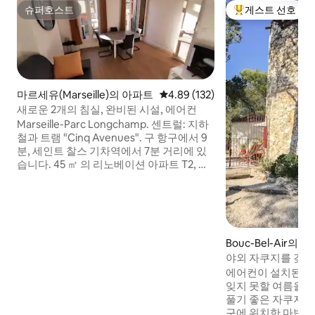
슈퍼호스트
게스트 선호
슈퍼호스트
상위 게스트 선호
마르세유(Marseille)의 아파트
평점 4.89점(5점 만점), 후기 132
4.89 (132)
새로운 2개의 침실, 완비된 시설, 에어컨
Marseille-Parc Longchamp. 센트럴: 지하
철과 트램 "Cinq Avenues". 구 항구에서 9
분, 세인트 찰스 기차역에서 7분 거리에 있
습니다. 45 ㎡ 의 리노베이션 아파트 T2, 시
설이 매우 잘 갖춰져 있고 에어컨이 설치되
어 있으며 발코니가 있습니다. 조용하고, 밝
고, 교차하며, 간과하지 않고, 모든 편안함
을 누릴 수 있습니다. 더블 침대, 정원과 소
파 베드가 내려다보이는 침실이 구비되어
Bouc-Bel-Air의 
있습니다 (매우 좋은 침구). 식기 세척기, 오
야외 자쿠지를 갖춘
븐, 전자레인지가 구비된 새로운 주방. 초고
속 광섬유. 조용한 아파트 (파티 금지).
에어컨이 설치된 "
잊지 못할 여름을 
풀기 좋은 자쿠지가 
구에 위치한 마법 