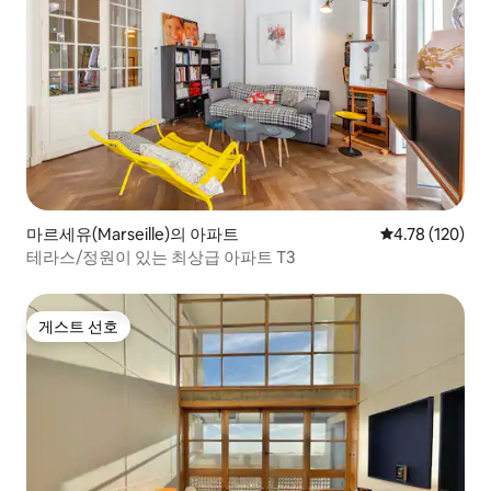
마르세유(Marseille)의 아파트
평점 4.78점(5
4.78 (120)
테라스/정원이 있는 최상급 아파트 T3
게스트 선호
게스트 선호