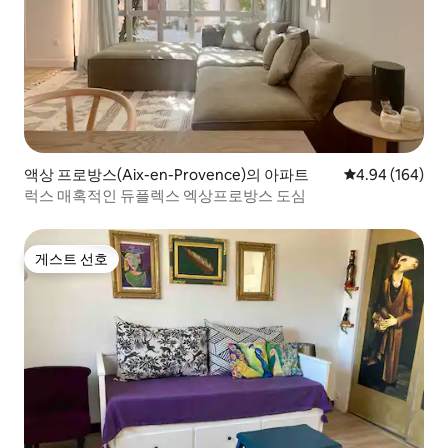
액상 프로방스(Aix-en-Provence)의 아파트
평점 4.94점(5점
4.94 (164)
럭스 매혹적인 듀플렉스 엑상프로방스 도심
게스트 선호
게스트 선호