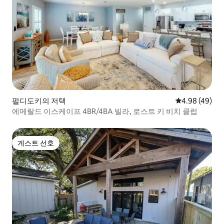
펄디도키의 저택
평점 4.98점(5
4.98 (49)
에메랄드 이스케이프 4BR/4BA 빌라, 로스트 키 비치 클럽
게스트 선호
게스트 선호