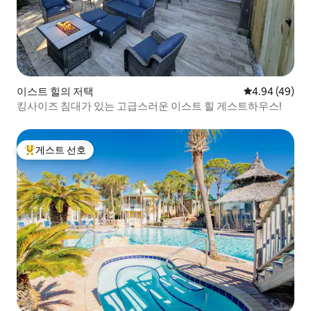
이스트 힐의 저택
평점 4.94점(5
4.94 (49)
킹사이즈 침대가 있는 고급스러운 이스트 힐 게스트하우스!
게스트 선호
상위 게스트 선호