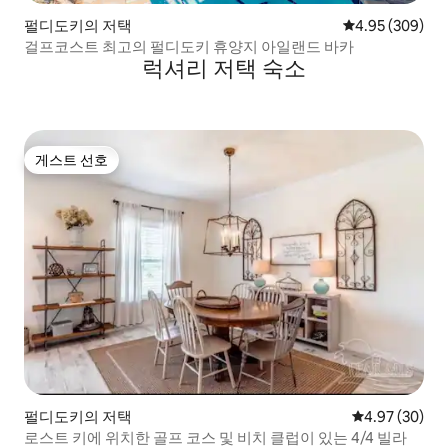
펄디도키의 저택
평점 4.95점(5점
4.95 (309)
걸프코스트 최고의 펄디도키 휴양지 아일랜드 바카
럭셔리 저택 숙소
게스트 선호
게스트 선호
펄디도키의 저택
평점 4.97점(5
4.97 (30)
로스트 키에 위치한 골프 코스 및 비치 클럽이 있는 4/4 빌라