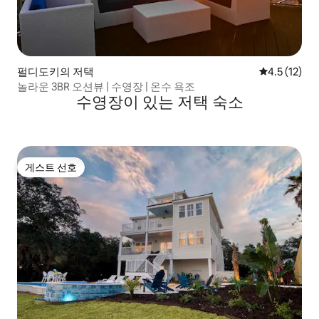
펄디도키의 저택
평점 4.5점(5
4.5 (12)
놀라운 3BR 오션뷰 | 수영장 | 온수 욕조
수영장이 있는 저택 숙소
게스트 선호
게스트 선호