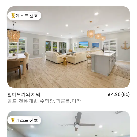
게스트 선호
상위 게스트 선호
펄디도키의 저택
평점 4.96점(5
4.96 (85)
골프, 전용 해변, 수영장, 피클볼, 마작
게스트 선호
상위 게스트 선호