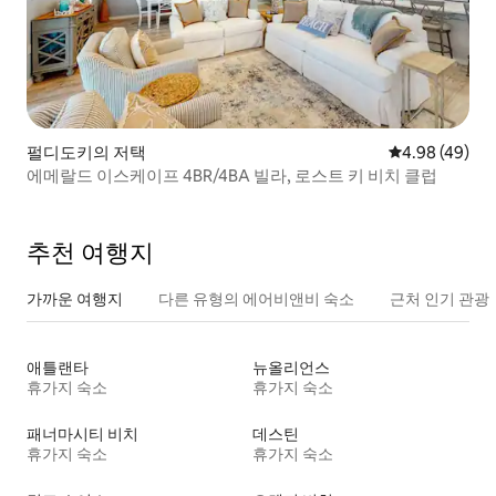
펄디도키의 저택
평점 4.98점(5
4.98 (49)
에메랄드 이스케이프 4BR/4BA 빌라, 로스트 키 비치 클럽
추천 여행지
가까운 여행지
다른 유형의 에어비앤비 숙소
근처 인기 관광
애틀랜타
뉴올리언스
휴가지 숙소
휴가지 숙소
패너마시티 비치
데스틴
휴가지 숙소
휴가지 숙소