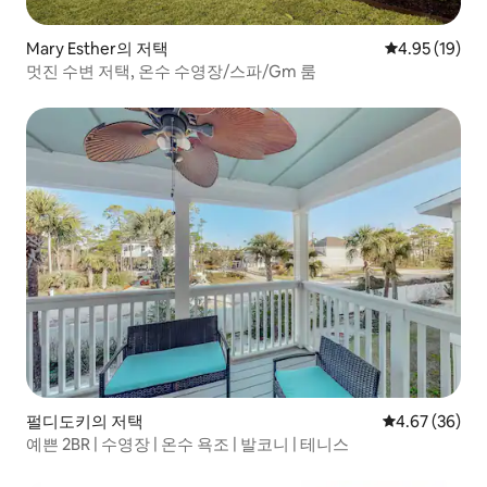
Mary Esther의 저택
평점 4.95점(5
4.95 (19)
멋진 수변 저택, 온수 수영장/스파/Gm 룸
펄디도키의 저택
평점 4.67점(5
4.67 (36)
예쁜 2BR | 수영장 | 온수 욕조 | 발코니 | 테니스