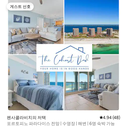
게스트 선호
게스트 선호
펜사콜라비치의 저택
평점 4.94점(5
4.94 (48)
포르토피노 파라다이스 전망 | 수영장 | 해변 | 6명 숙박 가능