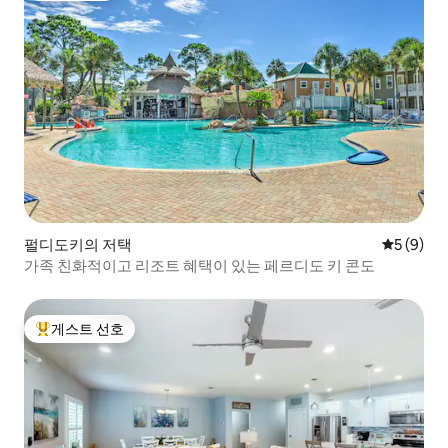
펄디도키의 저택
평점 5점(
5 (9)
가족 친화적이고 리조트 혜택이 있는 페르디도 키 콘도
게스트 선호
상위 게스트 선호