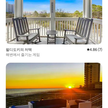
펄디도키의 저택
평점 4.86점(
4.86 (7)
해변에서 즐기는 게임