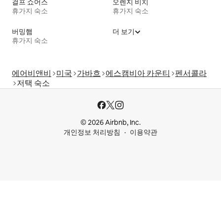
걸프 쇼어스
오렌지 비치
휴가지 숙소
휴가지 숙소
버밍햄
더 보기
휴가지 숙소
에어비앤비
미국
가바흐
에스캠비아 카운티
펜서콜라
저택 숙소
© 2026 Airbnb, Inc.
개인정보 처리방침
이용약관