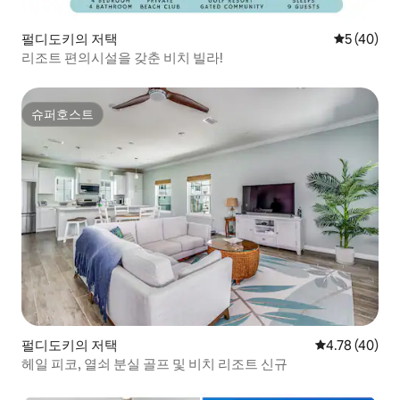
펄디도키의 저택
평점 5점(5
5 (40)
리조트 편의시설을 갖춘 비치 빌라!
슈퍼호스트
슈퍼호스트
펄디도키의 저택
평점 4.78점(5
4.78 (40)
헤일 피코, 열쇠 분실 골프 및 비치 리조트 신규