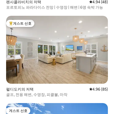
펜사콜라비치의 저택
평점 4.94점(5
4.94 (48)
포르토피노 파라다이스 전망 | 수영장 | 해변 | 6명 숙박 가능
게스트 선호
상위 게스트 선호
펄디도키의 저택
평점 4.96점(5
4.96 (85)
골프, 전용 해변, 수영장, 피클볼, 마작
게스트 선호
게스트 선호