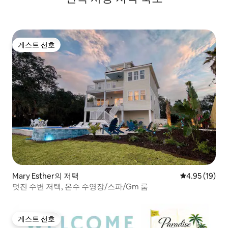
게스트 선호
게스트 선호
Mary Esther의 저택
평점 4.95점(5
4.95 (19)
멋진 수변 저택, 온수 수영장/스파/Gm 룸
게스트 선호
게스트 선호