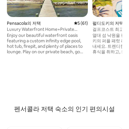
Pensacola의 저택
평점 5점(5점 만점), 후기 61
5 (61)
펄디도키의 저택
Luxury Waterfront Home+Private
걸프코스트 최고의
Beach+Infinity Pool
랜드 바카
Enjoy our beautiful waterfront oasis
열대 섬 낙원을 편
featuring a custom infinity edge pool,
키의 퍼플 패럿 리
hot tub, firepit, and plenty of places to
내세요. 트렌디한 
lounge. Play on our private beach, go
휴식을 취하고, 불과
paddleboarding or jump off the dock
해변에서 백사장, 서
into the clear inter-coastal waters. Large
보세요. 5,000평
windows offer spectacular views from
온수 욕조, 헬스장
every room in the house. Open floor
에서 몇 분 거리에 
plan living ensures you can easily spend
를 경험해보세요. 
quality time together while taking in the
https://abnb.me/0ZY
breathtaking view.
대까지 가능합니다.
한 경우, 현지 보관
습니다.
펜서콜라 저택 숙소의 인기 편의시설