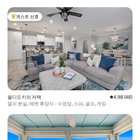
게스트 선호
상위 게스트 선호
펄디도키의 저택
평점 4.98점(5
4.98 (48)
열쇠 분실, 해변 휴양지 - 수영장, 스파, 골프, 게임