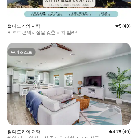
펄디도키의 저택
평점 5점(5
5 (40)
리조트 편의시설을 갖춘 비치 빌라!
슈퍼호스트
슈퍼호스트
펄디도키의 저택
평점 4.78점(5
4.78 (40)