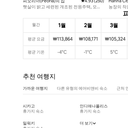
피오리아(Peoria)의 집
평점 4.93점(5점 만점), 
4.93 (250)
Hanna Ci
햇살이 밝고 세련된 개조된 전원주택, 모든
농장의 작
것이 근처에 있습니다.
월간
1월
2월
3월
₩113,864
₩108,171
₩105,324
평균 요금
-4°C
-1°C
5°C
평균 기온
추천 여행지
가까운 여행지
다른 유형의 에어비앤비 숙소
근처 
시카고
인디애나폴리스
휴가지 숙소
휴가지 숙소
밀워키
더 보기