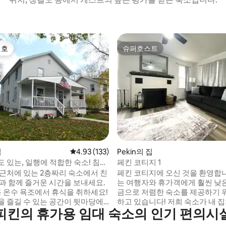
선호
슈퍼호스트
선호
슈퍼호스트
후기 307개
집
평점 4.93점(5점 만점), 후기 133개
4.93 (133)
Pekin의 집
 있는, 일행에 적합한 숙소! 침실
페킨 코티지 1
 근처에 있는 2층짜리 숙소에서 친
페킨 코티지에 오신 것을 환영합니다!
족과 함께 즐거운 시간을 보내세요.
는 여행자와 휴가객에게 훨씬 낮은
용 온수 욕조에서 휴식을 취하세요!
금으로 저렴한 숙소를 제공하기 
을 즐길 수 있는 공간이 뒷마당에
하고 있습니다! 저희 숙소가 내 
피킨의 휴가용 임대 숙소의 인기 편의시
며, 프라이버시를 보장하는 울타
하게 머물 수 있기를 바랍니다. 
 4개와 완비된
킨 병원에서 단 몇 블록 거리에 