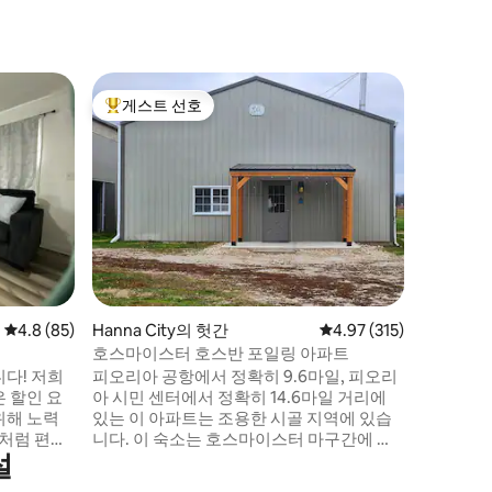
Pekin의 
게스트 선호
슈퍼호
상위 게스트 선호
슈퍼호
공원 옆 
레트로 테
돌아가보세요. 미네랄 스프링
견 공원, 
리 아래에
너스 공원
요한 모든
티지 주방
팬, 크록팟
가 완비되어 있습
평점 4.8점(5점 만점), 후기 85개
4.8 (85)
Hanna City의 헛간
평점 4.97점(5점 만점), 
4.97 (315)
조형 소파
즈 침대로
호스마이스터 호스반 포일링 아파트
장되어 있
 저희
피오리아 공항에서 정확히 9.6마일, 피오리
 할인 요
아 시민 센터에서 정확히 14.6마일 거리에
위해 노력
있는 이 아파트는 조용한 시골 지역에 있습
집처럼 편안
니다. 이 숙소는 호스마이스터 마구간에 있
설
스위트는 페
는 아파트입니다. 전용 출입구, 주차 공간이
있는 페킨의
넉넉합니다. 2마리의 종마, 암말, 망아지가