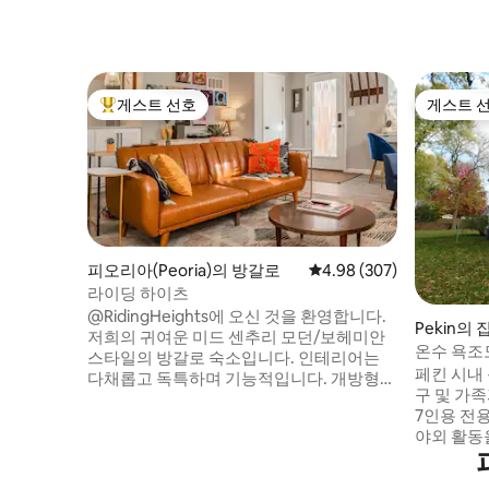
게스트 선호
게스트 
상위 게스트 선호
게스트 
피오리아(Peoria)의 방갈로
평점 4.98점(5점 만점), 
4.98 (307)
라이딩 하이츠
@RidingHeights에 오신 것을 환영합니다.
Pekin의 
저희의 귀여운 미드 센추리 모던/보헤미안
온수 욕조도
스타일의 방갈로 숙소입니다. 인테리어는
5개
페킨 시내
다채롭고 독특하며 기능적입니다. 개방형
구 및 가
콘셉트, 대형 주방, 킹사이즈 침대가 있는 대
7인용 전
형 침실이 특징인 900평방 피트입니다! 숙
야외 활동
소는 록 아일랜드 트레일에서 반 블록 떨어
많이 있으
져 있으며, 이 지역에서 가장 긴 트레일입니
리가 있습니다. 2층에는 침실
다. 하이츠 스트립이 몇 분 거리에 있습니다!