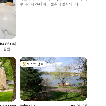
쿠퍼리지 214 | 미드 센추리 양식의 1베드룸
로프트 | 피오리아
평점 4.86점(5점 만점), 후기 14개
4.86 (14)
 | 공원과
게스트 선호
상위 게스트 선호
Pekin의 집
평점 4.95점(5점 만점),
4.95 (21)