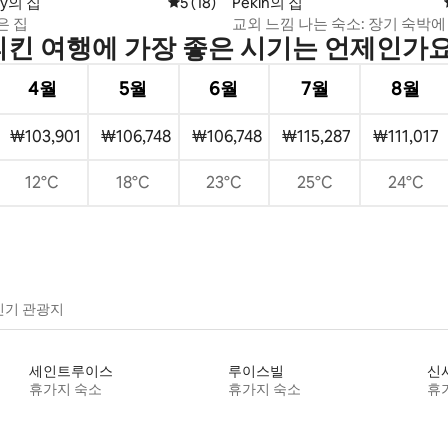
후기 250개
ty의 집
평점 5점(5점 만점), 후기 18개
5 (18)
Pekin의 집
은 집
교외 느낌 나는 숙소: 장기 숙박
피킨 여행에 가장 좋은 시기는 언제인가요
인 침실 3개 숙소
4월
5월
6월
7월
8월
₩103,901
₩106,748
₩106,748
₩115,287
₩111,017
12°C
18°C
23°C
25°C
24°C
인기 관광지
세인트루이스
루이스빌
신
휴가지 숙소
휴가지 숙소
휴