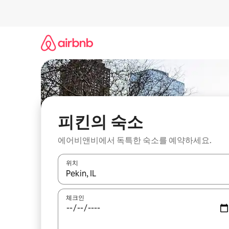
콘
텐
츠
로
바
로
가
기
피킨의 숙소
에어비앤비에서 독특한 숙소를 예약하세요.
위치
결과가 나오면 위·아래 화살표 키를 사용하거나 터치
체크인