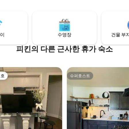
습니다. 위층 침실 2개는 연결되어
중심부에 위치하고 있으며, 피오리
른 침실로 가려면 1개를 지나야 합
동물원, 캐터필러에서 20분도 채
습니다. 낚시, 패들 보트, 놀이터,
 있습니다. 성숙한 나무가 많은 이
골프, 스케이트 공원, 산책로 및
네에서 산책을 즐기거나 현관에서
즐길 수 있는 고풍스러운 페킨 라
해보세요.
보로 이동할 수 있습니다.
이
수영장
건물 부지
피킨의 다른 근사한 휴가 숙소
선호
슈퍼호스트
선호
슈퍼호스트