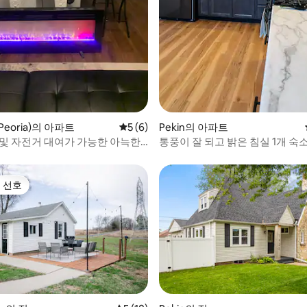
 후기 70개
eoria)의 아파트
평점 5점(5점 만점), 후기 6개
5 (6)
Pekin의 아파트
 및 자전거 대여가 가능한 아늑한
통풍이 잘 되고 밝은 침실 1개 숙소
디오!
가까움
 선호
스트 선호