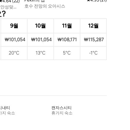
평점 4.64점(5점 만점), 후기 22개
4.64 (22)
호수 전망의 오아시스
에 안성맞춤
?
9월
10월
11월
12월
₩101,054
₩101,054
₩108,171
₩115,287
20°C
13°C
5°C
-1°C
시내티
캔자스시티
가지 숙소
휴가지 숙소