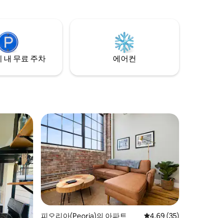
아 병원,
있는 실제 운영되는 말 농장입니다. 성인 4
 걸리지 않
명이 편안하게 잘 수 있지만, 더 많은 인원이
 퍼트 퍼트
있는 경우 에어베드를 가져오셔도 됩니다.
 워터파크를
한나 시티 마을에서 불과 4마일 거리에 있습
군까지 도
니다. 어린이 2명이 잘 수 있는 조립식 소파
가 있습니다.
 내 무료 주차
에어컨
피오리아(Peoria)의 아파트
평점 4.69점(5점 만점),
4.69 (35)