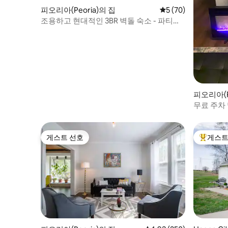
피오리아(Peoria)의 집
평점 5점(5점 만점),
5 (70)
조용하고 현대적인 3BR 벽돌 숙소 - 파티오
및 작업 공간!
피오리아(P
무료 주차
시내 스튜
게스트 선호
게스트
게스트 선호
상위 게