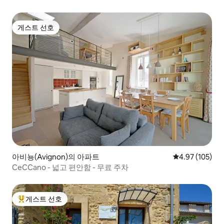
게스트 선호
게스트 선호
아비뇽(Avignon)의 아파트
평점 4.97점(5점
4.97 (105)
CeCCano - 넓고 편안함 - 무료 주차
게스트 선호
상위 게스트 선호