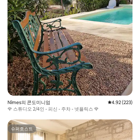
Nîmes의 콘도미니엄
평점 4.92점(5점
4.92 (223)
🌹 스튜디오 2/4인 - 피신 - 주차 - 넷플릭스 🌹
슈퍼호스트
슈퍼호스트