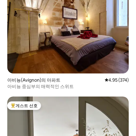
아비뇽(Avignon)의 아파트
평점 4.95점(5점
4.95 (374)
아비뇽 중심부의 매력적인 스위트
게스트 선호
상위 게스트 선호