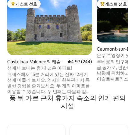
게스트 선호
게스트 선호
상위 게스트 선호
상위 게스트 선호
Caumont-sur-Du
온수 수영장이 있는
루베롱의 입구에 위치
Castelnau-Valence의 캐슬
평점 4.97점(5점 만점), 후기 244
4.97 (244)
급 농가로, 편안하
성에서 보내는 휴가! 넓은 아파트!
남향에 위치하고, 
위제스에서 15분 거리에 있는 진짜 12세기
이슬르쉬르라소르그,
성에 머물러 보세요. 역사의 한복판에서 특
클루즈, 아비뇽을 
별한 경험을 즐겨보세요. 두 개의 아파트를
조경이 잘된 공원은
이용할 수 있습니다. 두 번째는 다음과 같습
나무, 프로방스의 상
퐁 뒤 가르 근처 휴가지 숙소의 인기 편의
니다.
져 있습니다. 가을에는 친구나 가족과 함께
airbnb.com/h/chateaudecastelnauvalence
시설
하는 저녁에 정통 
우제스에서 15분 거리에 있는 작은 마을의
니다. 4월부터 10월까지 온수 수영장. 이 숙
중심부에 위치한 샤토 드 카스텔노에 오신
소는 이벤트를 위한
것을 환영합니다. 역사 속으로 빠져보세요.
진정성과 고요함! 숙소에 머무는 동안 64개
의 마을을 한눈에 볼 수 있는 파노라마 전망