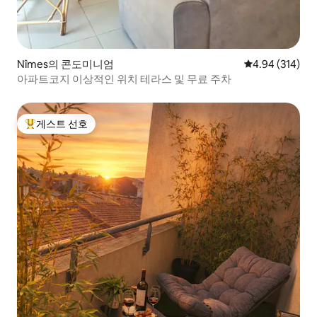
Nîmes의 콘도미니엄
평점 4.94점(5점
4.94 (314)
아파트코지 이상적인 위치 테라스 및 무료 주차
게스트 선호
상위 게스트 선호