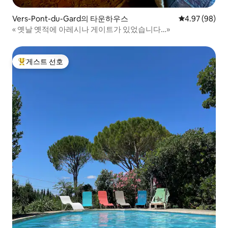
Vers-Pont-du-Gard의 타운하우스
평점 4.97점(5
4.97 (98)
« 옛날 옛적에 아레시나 게이트가 있었습니다…»
게스트 선호
상위 게스트 선호