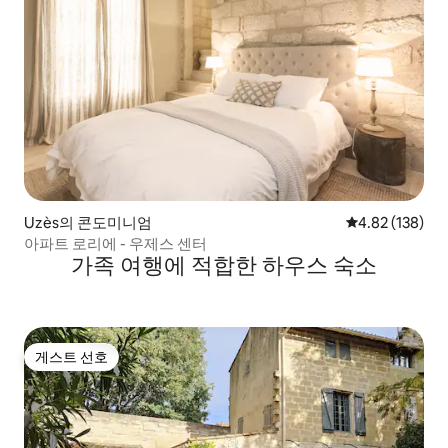
Uzès의 콘도미니엄
평점 4.82점(5점
4.82 (138)
아파트 로리에 - 우제스 센터
가족 여행에 적합한 하우스 숙소
게스트 선호
게스트 선호