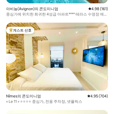
아비뇽(Avignon)의 콘도미니엄
평점 4.98점(5
4.98 (161)
중심가에 위치한 희귀한 4성급 아파트**** 테라스 수영장 에어
컨
게스트 선호
상위 게스트 선호
Nîmes의 콘도미니엄
평점 4.95점(5점
4.95 (704)
« Le 11 » ⭐️⭐️⭐️⭐️ 중심가, 전용 주차장, 넷플릭스