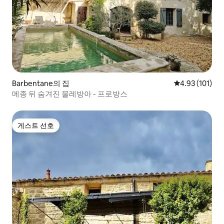
Barbentane의 집
평점 4.93점(5
4.93 (101)
메종 뒤 숨겨진 물레방아 - 프로방스
게스트 선호
게스트 선호