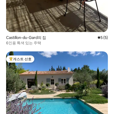
Castillon-du-Gard의 집
평점 5점(
5 (5)
6인용 특색 있는 주택
게스트 선호
상위 게스트 선호