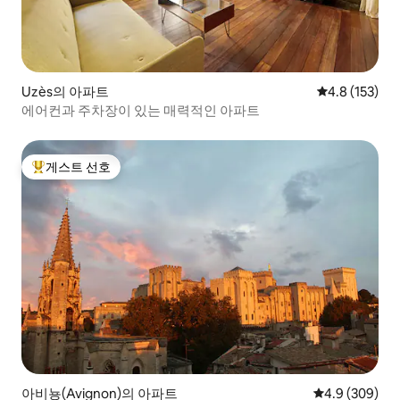
Uzès의 아파트
평점 4.8점(5점
4.8 (153)
에어컨과 주차장이 있는 매력적인 아파트
게스트 선호
상위 게스트 선호
아비뇽(Avignon)의 아파트
평점 4.9점(5점
4.9 (309)