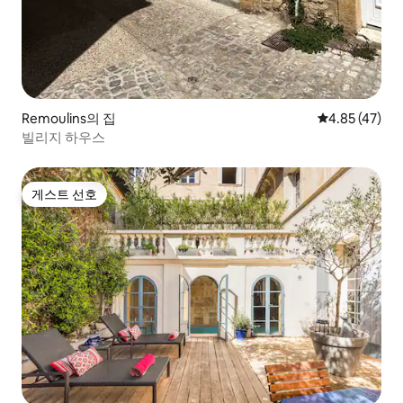
Remoulins의 집
평점 4.85점(5
4.85 (47)
빌리지 하우스
게스트 선호
게스트 선호