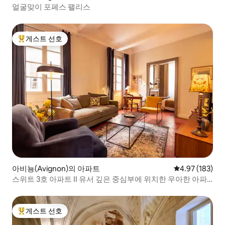
얼굴맞이 포페스 팰리스
게스트 선호
상위 게스트 선호
아비뇽(Avignon)의 아파트
평점 4.97점(5점
4.97 (183)
스위트 3호 아파트 II 유서 깊은 중심부에 위치한 우아한 아파
트
게스트 선호
상위 게스트 선호