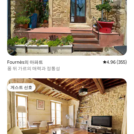
Fournès의 아파트
평점 4.96점(5점
4.96 (355)
퐁 뒤 가르의 매력과 정통성
게스트 선호
게스트 선호