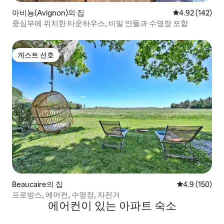
아비뇽(Avignon)의 집
평점 4.92점(5점
4.92 (142)
중심부에 위치한 타운하우스, 비밀 안뜰과 수영장 포함
게스트 선호
게스트 선호
Beaucaire의 집
평점 4.9점(5점
4.9 (150)
프로방스, 에어컨, 수영장, 자전거
에어컨이 있는 아파트 숙소