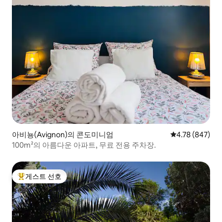
아비뇽(Avignon)의 콘도미니엄
평점 4.78점(5점
4.78 (847)
100m²의 아름다운 아파트, 무료 전용 주차장.
게스트 선호
상위 게스트 선호