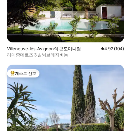
Villeneuve-lès-Avignon의 콘도미니엄
평점 4.92점(5점
4.92 (104)
라메종데로즈 3 빌뇌브레자비뇽
게스트 선호
상위 게스트 선호