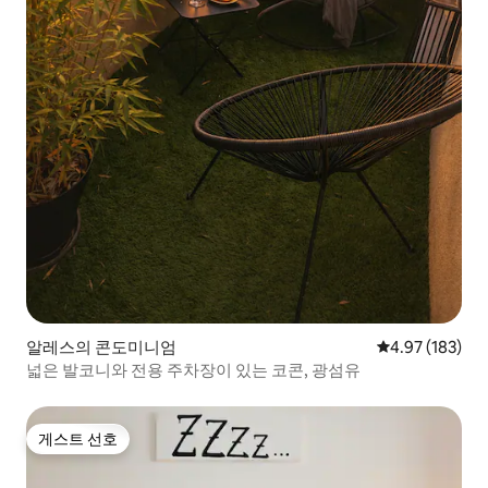
알레스의 콘도미니엄
평점 4.97점(5점
4.97 (183)
넓은 발코니와 전용 주차장이 있는 코콘, 광섬유
게스트 선호
게스트 선호