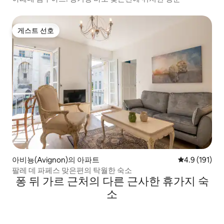
게스트 선호
게스트 선호
아비뇽(Avignon)의 아파트
평점 4.9점(5
4.9 (191)
팔레 데 파페스 맞은편의 탁월한 숙소
퐁 뒤 가르 근처의 다른 근사한 휴가지 숙
소