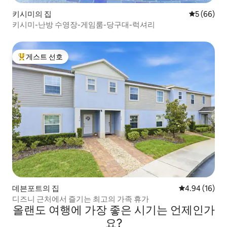
키시미의 집
평점 5점(5
5 (66)
키시미-난방 수영장-게임룸-당구대-럭셔리
게스트 선호
상위 게스트 선호
데븐포트의 집
평점 4.94점(5
4.94 (16)
디즈니 근처에서 즐기는 최고의 가족 휴가
올랜도 여행에 가장 좋은 시기는 언제인가
요?