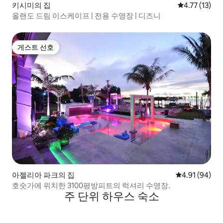
키시미의 집
평점 4.77점(
4.77 (13)
올랜도 드림 이스케이프 | 전용 수영장 | 디즈니
게스트 선호
게스트 선호
아젤리아 파크의 집
평점 4.91점(5
4.91 (94)
호숫가에 위치한 3100평방피트의 럭셔리 수영장.
주 단위 하우스 숙소