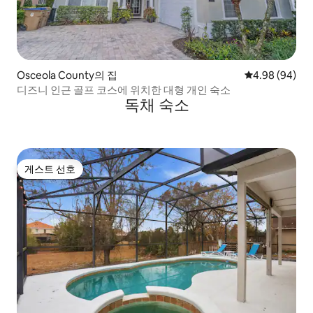
Osceola County의 집
평점 4.98점(5
4.98 (94)
디즈니 인근 골프 코스에 위치한 대형 개인 숙소
독채 숙소
게스트 선호
게스트 선호