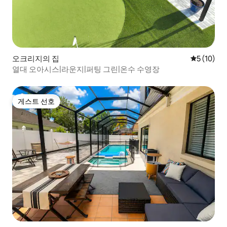
오크리지의 집
평점 5점(5
5 (10)
열대 오아시스|라운지|퍼팅 그린|온수 수영장
게스트 선호
게스트 선호