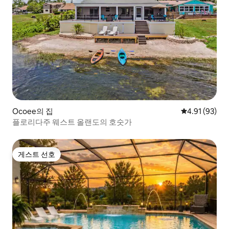
Ocoee의 집
평점 4.91점(5
4.91 (93)
플로리다주 웨스트 올랜도의 호숫가
게스트 선호
게스트 선호