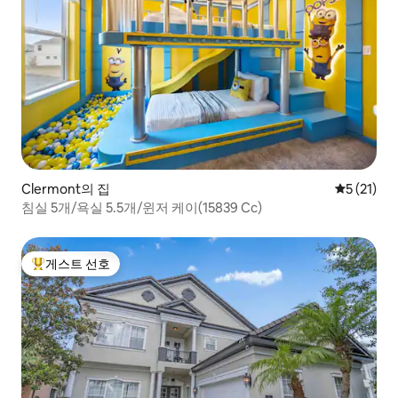
Clermont의 집
평점 5점(5
5 (21)
침실 5개/욕실 5.5개/윈저 케이(15839 Cc)
게스트 선호
상위 게스트 선호