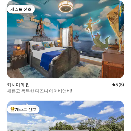
게스트 선호
게스트 선호
키시미의 집
평점 5점(
5 (5)
새롭고 독특한 디즈니 에어비앤비!
게스트 선호
상위 게스트 선호