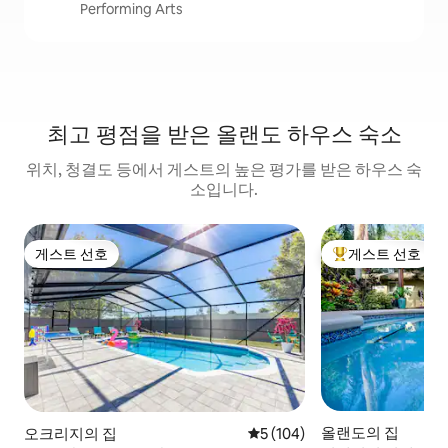
Performing Arts
최고 평점을 받은 올랜도 하우스 숙소
위치, 청결도 등에서 게스트의 높은 평가를 받은 하우스 숙
소입니다.
게스트 선호
게스트 선호
게스트 선호
상위 게스트 선호
올랜도의 집
오크리지의 집
평점 5점(5점 만점), 후기 104
5 (104)