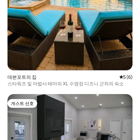
데븐포트의 집
평점 5점(
5 (6)
스타워즈 및 마법사 테마의 XL 수영장 디즈니 근처의 숙소
게스트 선호
게스트 선호