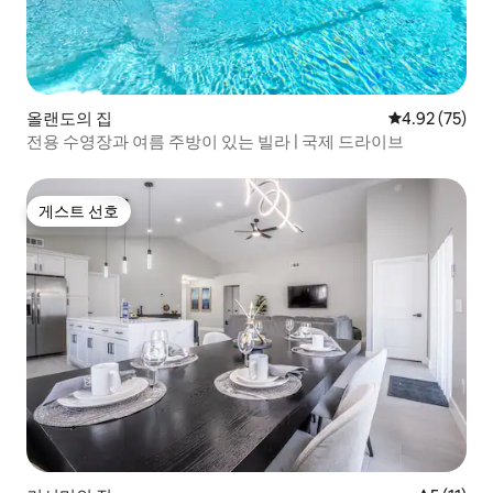
올랜도의 집
평점 4.92점(5
4.92 (75)
전용 수영장과 여름 주방이 있는 빌라 | 국제 드라이브
게스트 선호
게스트 선호