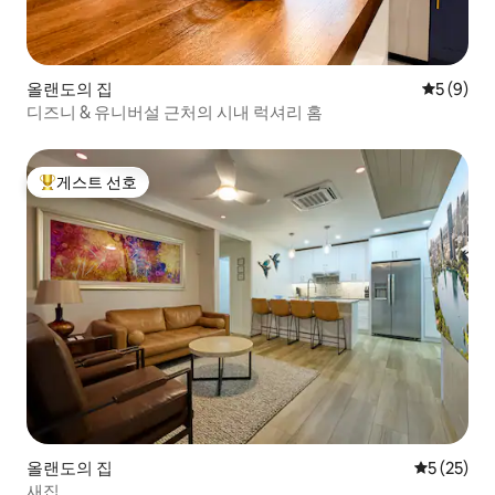
올랜도의 집
평점 5점(
5 (9)
디즈니 & 유니버설 근처의 시내 럭셔리 홈
게스트 선호
상위 게스트 선호
올랜도의 집
평점 5점(5
5 (25)
새집