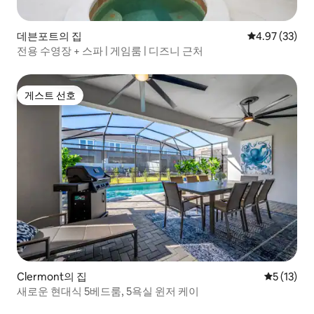
데븐포트의 집
평점 4.97점(5
4.97 (33)
전용 수영장 + 스파 | 게임룸 | 디즈니 근처
게스트 선호
게스트 선호
Clermont의 집
평점 5점(5
5 (13)
새로운 현대식 5베드룸, 5욕실 윈저 케이