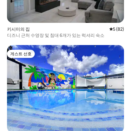
키시미의 집
평점 5점(5
5 (82)
디즈니 근처 수영장 및 침대 6개가 있는 럭셔리 숙소
게스트 선호
게스트 선호