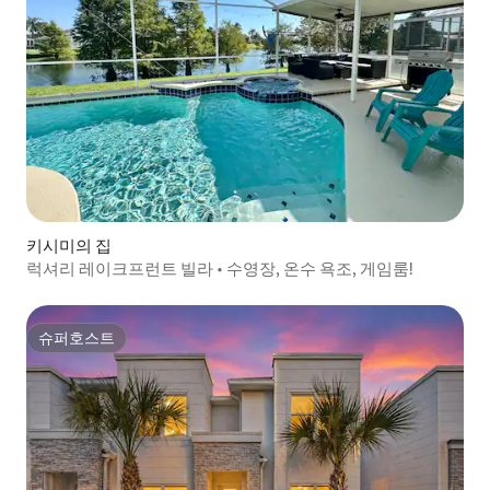
키시미의 집
럭셔리 레이크프런트 빌라 • 수영장, 온수 욕조, 게임룸!
슈퍼호스트
슈퍼호스트