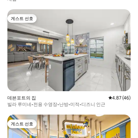
게스트 선호
게스트 선호
데븐포트의 집
평점 4.87점(5
4.87 (46)
빌라 루미네•전용 수영장•난방•미적•디즈니 인근
게스트 선호
게스트 선호