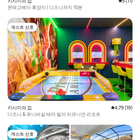
키시미의 집
평점 5점(5
5 (11)
몬테고베이 휴양지 | 디즈니까지 15분
게스트 선호
게스트 선호
키시미의 집
평점 4.79점(5
4.79 (19)
디즈니 & 유니버설 테마 빌라 리유니언 리조트
게스트 선호
게스트 선호