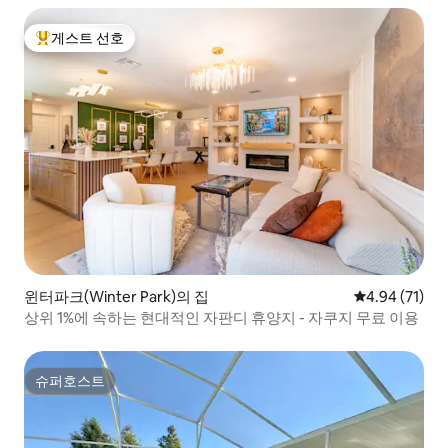
게스트 선호
상위 게스트 선호
윈터파크(Winter Park)의 집
평점 4.94점(5
4.94 (71)
상위 1%에 속하는 현대적인 자판디 휴양지 - 자쿠지 무료 이용
슈퍼호스트
슈퍼호스트