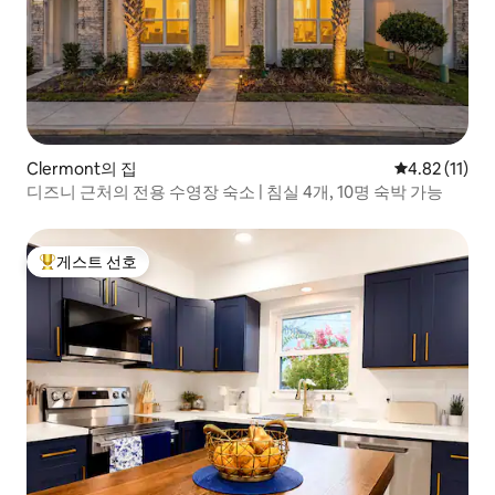
Clermont의 집
평점 4.82점(
4.82 (11)
디즈니 근처의 전용 수영장 숙소 | 침실 4개, 10명 숙박 가능
게스트 선호
상위 게스트 선호