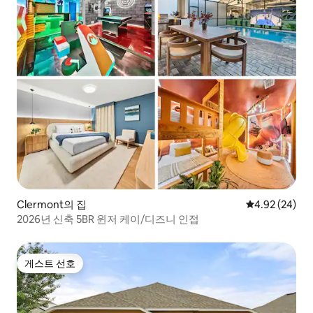
Clermont의 집
평점 4.92점(5
4.92 (24)
2026년 신축 5BR 윈저 케이/디즈니 인접
게스트 선호
게스트 선호