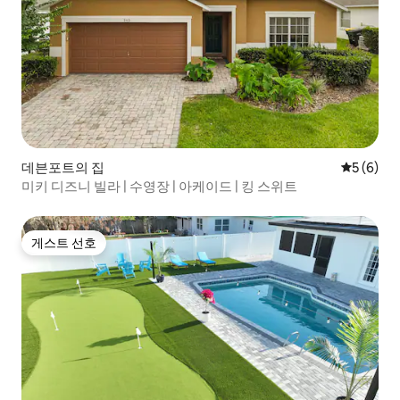
데븐포트의 집
평점 5점(
5 (6)
미키 디즈니 빌라 | 수영장 | 아케이드 | 킹 스위트
게스트 선호
게스트 선호