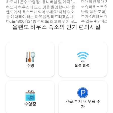
현대적인 열대 지역
하모니 | 온수 수영장 | 유니버설 및 에픽 10
분.
☞슈퍼호스트 9년 ☞ 대형 솔트 풀(9월~4월
하모니 하우스에 오신 것을 환영합니다: 올
난방 옵션 포함) 침실
랜도에서 호스트가 되어보세요! 저희 숙소
추가 4번째 퀸 데
를 예약해야 하는 이유를 알려드리겠습니
수 있는 417 이스
다. 🏡 1800 ft2 1층 주택 🌇 최고의 위치 🎢
올랜도 하우스 숙소의 인기 편의시설
도로) 로 ☞ 쉽게 이동
10분 유니버설스튜디오 🎢13분 에픽 유니버
편한 스마트 락 셀프
스 🏰 20분 매직 킹덤 🛍️20분 디즈니 스프링
☞ 고급 침구류 ☞각 객실에 넷플릭스가 나
스 스마트 TV 📺 4대 🛜 빠른 와이파이 🧑‍🍳
오는 스마트 TV ☞조광기 무드등 ☞조명 수
주방시설 완비 💻 전용 업무 공간 🅿️ 무료 현
영장 및 조경 조명 ☞주방 ☞식사
장 주차 🍗바비큐 - 야외 식사 🏊‍♀️온수 전용
테이블 좌석 6 ~ 8명 
수영장 🗑️세탁기 및 건조기 👫어린이 친화
internet 
적 🎱⛳️🏓가족 게임: 당구대, 골프, 탁구대
주방
와이파이
건물 부지 내 무료 주
수영장
차