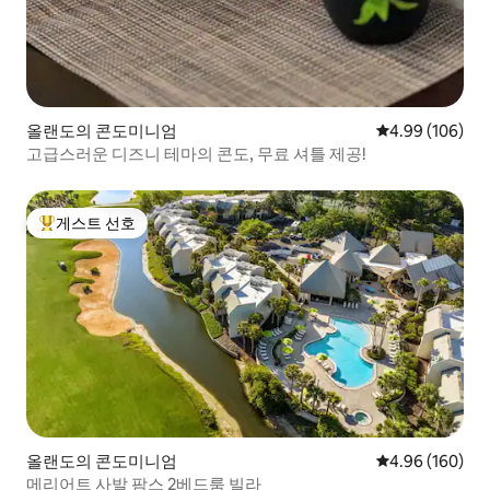
올랜도의 콘도미니엄
평점 4.99점(5점
4.99 (106)
고급스러운 디즈니 테마의 콘도, 무료 셔틀 제공!
게스트 선호
상위 게스트 선호
올랜도의 콘도미니엄
평점 4.96점(5점
4.96 (160)
메리어트 사발 팜스 2베드룸 빌라