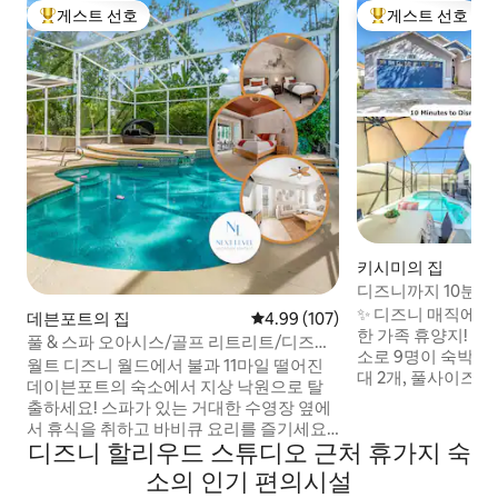
게스트 선호
게스트 선호
상위 게스트 선호
상위 게스트 선호
키시미의 집
디즈니까지 10분 거리
수 수영장 | 게임
✨ 디즈니 매직에서 
데븐포트의 집
평점 4.99점(5점 만점), 후기 107
4.99 (107)
한 가족 휴양지! ✨ 침실 4개가 있는 넓은 숙
풀 & 스파 오아시스/골프 리트리트/디즈니
소로 9명이 숙박할 
근처/침실 3개 주택
월트 디즈니 월드에서 불과 11마일 떨어진
대 2개, 풀사이즈 침
데이븐포트의 숙소에서 지상 낙원으로 탈
아이들이 좋아하는
출하세요! 스파가 있는 거대한 수영장 옆에
테마의 방이 있습니
서 휴식을 취하고 바비큐 요리를 즐기세요.
휴식을 취하고, 아케
디즈니 할리우드 스튜디오 근처 휴가지 숙
잘 설계된 침실에서 휴식을 취하세요. 마스
볼 및 당구대가 있
터 룸에는 킹사이즈 침대가 있고, 두 번째 방
소의 인기 편의시설
늑한 보드 게임의 밤을 보
에는 퀸사이즈 침대가 있으며, 세 번째 방에