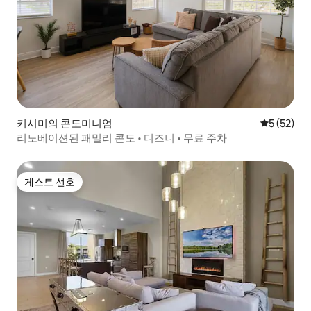
키시미의 콘도미니엄
평점 5점(5
5 (52)
리노베이션된 패밀리 콘도 • 디즈니 • 무료 주차
게스트 선호
게스트 선호