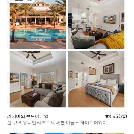
게스트 선호
키시미의 콘도미니엄
평점 4.95점(5
4.95 (20)
신규! 리유니언 리조트의 세븐 이글스 하이드어웨이