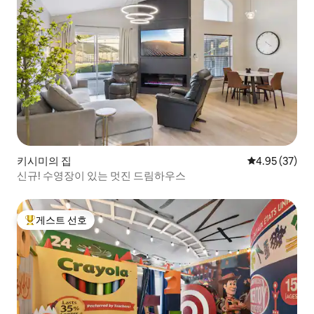
키시미의 집
평점 4.95점(5
4.95 (37)
신규! 수영장이 있는 멋진 드림하우스
게스트 선호
상위 게스트 선호