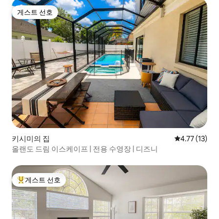
게스트 선호
게스트 선호
키시미의 집
평점 4.77점(
4.77 (13)
올랜도 드림 이스케이프 | 전용 수영장 | 디즈니
게스트 선호
상위 게스트 선호