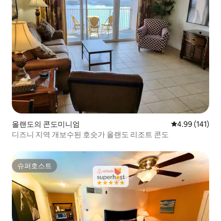
올랜도의 콘도미니엄
평점 4.99점(5
4.99 (141)
디즈니 지역 개보수된 호숫가 올랜도 리조트 콘도
슈퍼호스트
슈퍼호스트