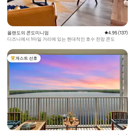
올랜도의 콘도미니엄
평점 4.95점(5
4.95 (137)
디즈니에서 1마일 거리에 있는 현대적인 호수 전망 콘도
게스트 선호
상위 게스트 선호