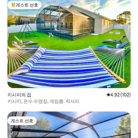
게스트 선호
상위 게스트 선호
키시미의 집
평점 4.92점(5점
4.92 (102)
키시미, 온수 수영장, 게임룸. 럭셔리
게스트 선호
게스트 선호