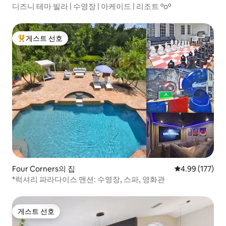
디즈니 테마 빌라 | 수영장 | 아케이드 | 리조트 ºoº
게스트 선호
상위 게스트 선호
Four Corners의 집
평점 4.99점(5점
4.99 (177)
*럭셔리 파라다이스 맨션: 수영장, 스파, 영화관
게스트 선호
게스트 선호