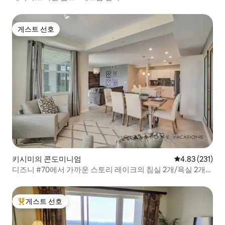
게스트 선호
게스트 선호
키시미의 콘도미니엄
평점 4.83점(5
4.83 (231)
디즈니 #70에서 가까운 스토리 레이크의 침실 2개/욕실 2개
콘도
게스트 선호
상위 게스트 선호