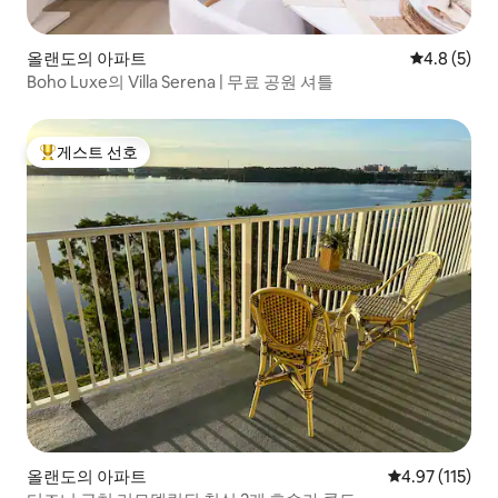
올랜도의 아파트
평점 4.8점(
4.8 (5)
Boho Luxe의 Villa Serena | 무료 공원 셔틀
게스트 선호
상위 게스트 선호
올랜도의 아파트
평점 4.97점(5
4.97 (115)