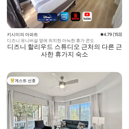
키시미의 아파트
평점 4.79점(5
4.79 (153)
디즈니 유니버설 옆에 위치한 아늑한 휴가 콘도
디즈니 할리우드 스튜디오 근처의 다른 근
사한 휴가지 숙소
게스트 선호
상위 게스트 선호