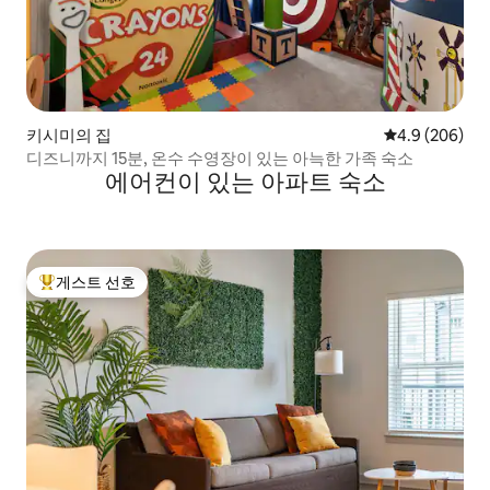
키시미의 집
평점 4.9점(5점
4.9 (206)
디즈니까지 15분, 온수 수영장이 있는 아늑한 가족 숙소
에어컨이 있는 아파트 숙소
게스트 선호
상위 게스트 선호