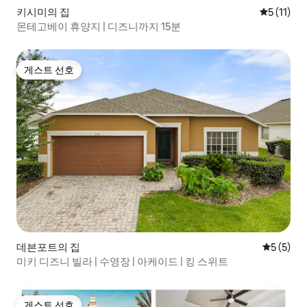
키시미의 집
평점 5점(5
5 (11)
몬테고베이 휴양지 | 디즈니까지 15분
게스트 선호
게스트 선호
데븐포트의 집
평점 5점(
5 (5)
미키 디즈니 빌라 | 수영장 | 아케이드 | 킹 스위트
게스트 선호