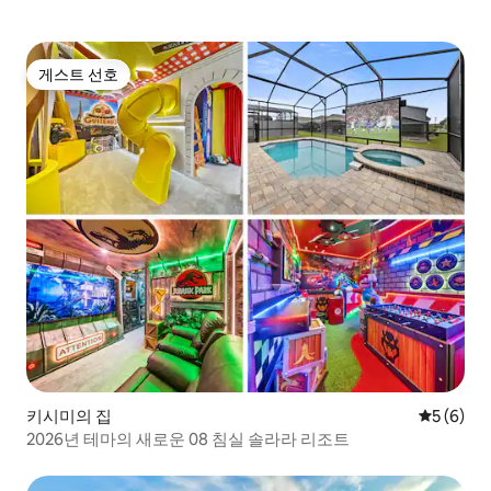
게스트 선호
게스트 선호
키시미의 집
평점 5점(
5 (6)
2026년 테마의 새로운 08 침실 솔라라 리조트