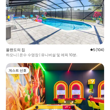
올랜도의 집
평점 5점(5점
5 (104)
하모니 | 온수 수영장 | 유니버설 및 에픽 10분.
게스트 선호
게스트 선호