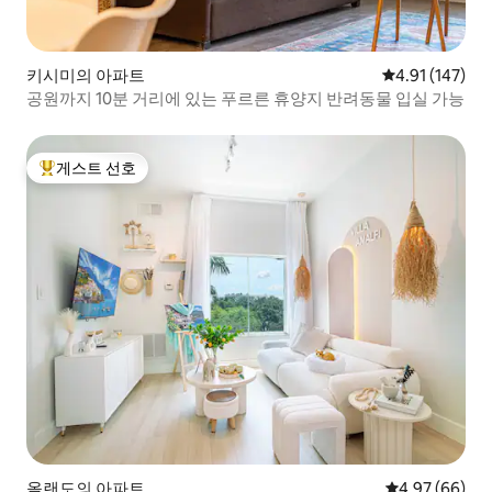
키시미의 아파트
평점 4.91점(5
4.91 (147)
공원까지 10분 거리에 있는 푸르른 휴양지 반려동물 입실 가능
게스트 선호
상위 게스트 선호
올랜도의 아파트
평점 4.97점(5
4.97 (66)