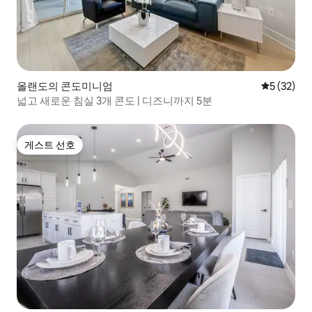
올랜도의 콘도미니엄
평점 5점(5
5 (32)
넓고 새로운 침실 3개 콘도 | 디즈니까지 5분
게스트 선호
게스트 선호