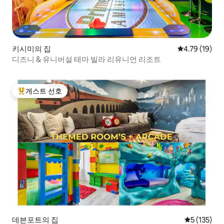
키시미의 집
평점 4.79점(5
4.79 (19)
디즈니 & 유니버설 테마 빌라 리유니언 리조트
게스트 선호
상위 게스트 선호
데븐포트의 집
평점 5점(5점
5 (135)