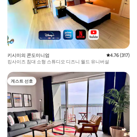
키시미의 콘도미니엄
평점 4.76점(5
4.76 (317)
킹사이즈 침대 소형 스튜디오 디즈니 월드 유니버설
게스트 선호
게스트 선호