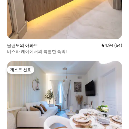
올랜도의 아파트
평점 4.94점(5
4.94 (54)
비스타 케이에서의 특별한 숙박!
게스트 선호
게스트 선호