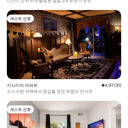
디즈니 근처 리모델링된 침실 2개 호숫가 콘도
게스트 선호
게스트 선호
키시미의 아파트
평점 4.97점(5
4.97 (31)
으스스한 저택에서 영감을 얻은 유령의 안식처
게스트 선호
게스트 선호