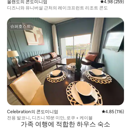
올랜도의 콘도미니엄
평점 4.98점(5점
4.98 (259)
디즈니와 유니버설 근처의 레이크프런트 리조트 콘도
슈퍼호스트
슈퍼호스트
Celebration의 콘도미니엄
평점 4.85점(5
4.85 (116)
전용 발코니, 디즈니 10분 미만, 로쿠 + 케이블
가족 여행에 적합한 하우스 숙소