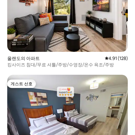
올랜도의 아파트
평점 4.91점(5
4.91 (128)
킹사이즈 침대/무료 셔틀/주방/수영장/온수 욕조/주방
게스트 선호
게스트 선호