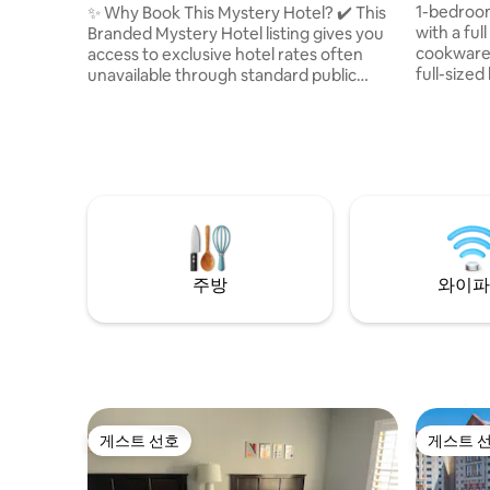
리 - 6인용
셔틀
1-bedroo
✨ Why Book This Mystery Hotel? ✔️ This
with a full
Branded Mystery Hotel listing gives you
cookware/
access to exclusive hotel rates often
full-sized beds. There ar
unavailable through standard public
suite and
booking channels. ✔️ Minutes from Walt
Netflix, A
Disney World®, Universal Orlando Resort,
also offer
and SeaWorld® Orlando. ✔️ Enjoy
guest lau
complimentary scheduled shuttle
wash/dry clothing. Y
service to all three major theme parks,
easily as 
plus an outdoor pool, fitness center, and
24-hours 
on-site dining. ✔️ Exact hotel details are
Spanish, and
revealed after booking, with free
capacity 
cancellation up to 24 hours before che
주방
와이파
게스트 선호
게스트 
게스트 선호
게스트 