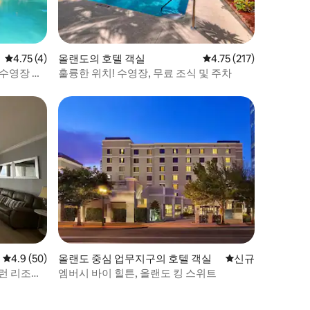
평점 4.75점(5점 만점), 후기 4개
4.75 (4)
올랜도의 호텔 객실
평점 4.75점(5점 만점),
4.75 (217)
 수영장 및
훌륭한 위치! 수영장, 무료 조식 및 주차
평점 4.9점(5점 만점), 후기 50개
4.9 (50)
올랜도 중심 업무지구의 호텔 객실
신규 숙소
신규
런 리조트
엠버시 바이 힐튼, 올랜도 킹 스위트