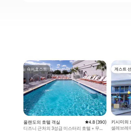
슈퍼호스트
게스트 
슈퍼호스트
게스트 
키시미의 
올랜도의 호텔 객실
평점 4.8점(5점 만점), 
4.8 (390)
셀레브레이
디즈니 근처의 3성급 미스터리 호텔 + 무료