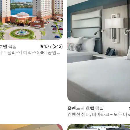
 후기 16개
호텔 객실
평점 4.77점(5점 만점), 후기 242개
4.77 (242)
 팰리스 | 디럭스 2BR | 공원 접
올랜도의 호텔 객실
컨벤션 센터, 테마파크 – 모두 바
있습니다