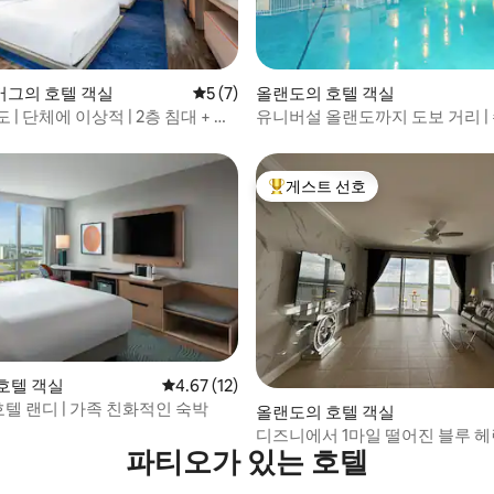
후기 236개
그의 호텔 객실
평점 5점(5점 만점), 후기 7개
5 (7)
올랜도의 호텔 객실
 | 단체에 이상적 | 2층 침대 + 퀸
유니버설 올랜도까지 도보 거리 |
대 2개
무료 주차
게스트 선호
상위 게스트 선호
 후기 80개
호텔 객실
평점 4.67점(5점 만점), 후기 12개
4.67 (12)
 호텔 랜디 | 가족 친화적인 숙박
올랜도의 호텔 객실
디즈니에서 1마일 떨어진 블루 헤
파티오가 있는 호텔
놀라운 전망