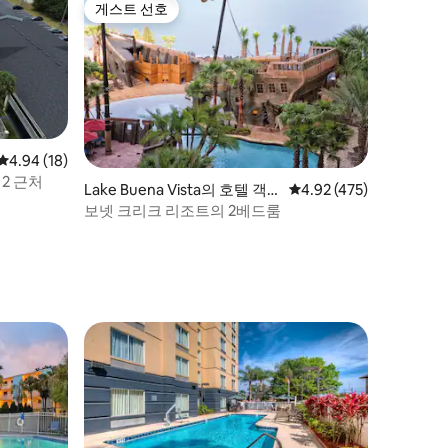
게스트 선호
게스트 선호
평점 4.94점(5점 만점), 후기 18개
4.94 (18)
2 근처
Lake Buena Vista의 호텔 객
평점 4.92점(5점 만점), 
4.92 (475)
실
보넷 크리크 리조트의 2베드룸