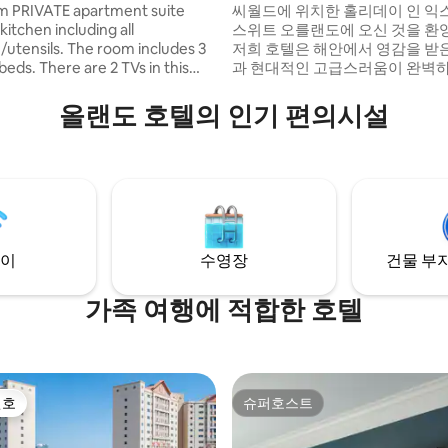
틀
m PRIVATE apartment suite
씨월드에 위치한 홀리데이 인 익
 kitchen including all
스위트 오를랜도에 오신 것을 환
utensils. The room includes 3
저희 호텔은 해안에서 영감을 받
e 2 TVs in this
과 현대적인 고급스러움이 완벽
 they are capable of streaming
이루고 있으며, 시월드, 아쿠아티
mazon Prime, and Disney +. We
월트 디즈니 월드, 유니버설 스튜
올랜도 호텔의 인기 편의시설
 a great fitness center and
랜도의 주요 관광지에서 단 몇 분
ndry rooms so you can
습니다. 또한, SeaWorld에서 VI
ou can pick up keys
을 누리며 우선 입장 혜택을 누리
our Front desk staff is on-site
그랩앤고 조식, 초고속 와이파이, 
per day and speaks English,
크노짐 피트니스 센터 등 모든 필
 Portuguese. The room
추고 있습니다.
is 6 people maximum.
이
수영장
건물 부지
가족 여행에 적합한 호텔
선호
슈퍼호스트
선호
슈퍼호스트