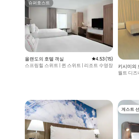
슈퍼호스트
슈퍼호스트
올랜도의 호텔 객실
평점 4.53점(5점 만점),
4.53 (15)
스프링힐 스위트 | 퀸 스위트 | 리조트 수영장
키시미의 
월트 디즈
름다운 객
게스트 
게스트 