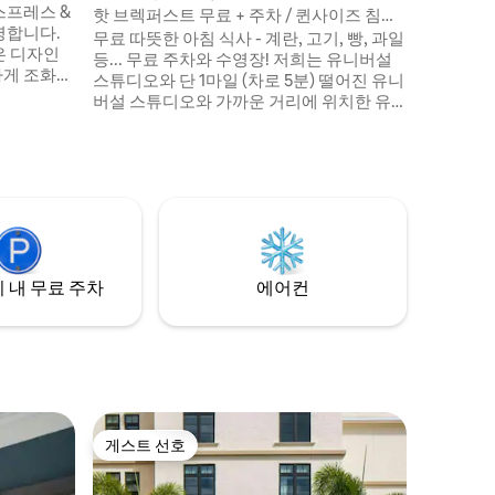
스프레스 &
수 있는 
핫 브렉퍼스트 무료 + 주차 / 퀸사이즈 침대
영합니다.
다.
2개 호텔
무료 따뜻한 아침 식사 - 계란, 고기, 빵, 과일
은 디자인
등... 무료 주차와 수영장! 저희는 유니버설
하게 조화를
스튜디오와 단 1마일 (차로 5분) 떨어진 유니
카 올랜도,
버설 스튜디오와 가까운 거리에 위치한 유
디오 등 올
니버설 파트너 호텔이라고 자부합니다. 깨
 거리에 있
끗하고 신선한 침대, 와이파이, 전자레인지,
P 전용 혜택
미니 냉장고가 갖춰진 넓은 객실을 즐겨보
세요. 무료
세요. 24시간 운영되는 비즈니스 센터에서
24시간 테
는 컴퓨터와 인쇄 서비스를 무료로 이용하
수품을 갖
실 수 있습니다. 피트니스 센터에서 운동을
하거나 편안한 수영장과 선데크에서 더위를
식혀보세요.
 내 무료 주차
에어컨
게스트 선호
게스트 선호