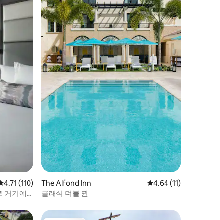
평점 4.71점(5점 만점), 후기 110개
4.71 (110)
The Alfond Inn
평점 4.64점(5점 만점),
4.64 (11)
로 거기에
클래식 더블 퀸