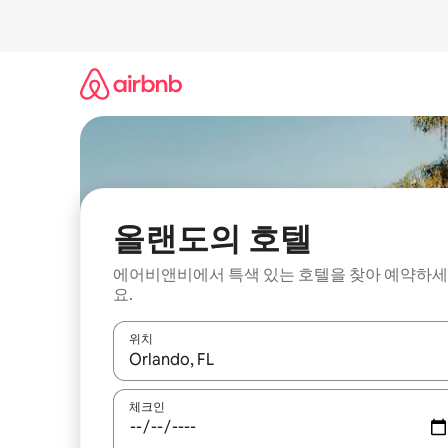
콘
텐
츠
로
바
로
가
기
올랜도의 호텔
에어비앤비에서 특색 있는 호텔을 찾아 예약하세
요.
위치
결과가 나오면 위·아래 화살표 키를 사용하거나 터치
체크인