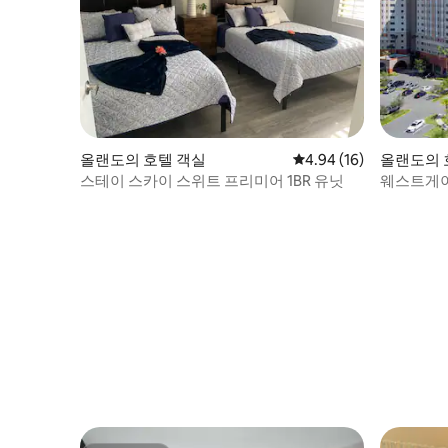
올랜도의 호텔 객실
평점 4.94점(5점 만점),
4.94 (16)
올랜도의 
스테이 스카이 스위트 프리미어 1BR 유닛
웨스트게이트
근 용이