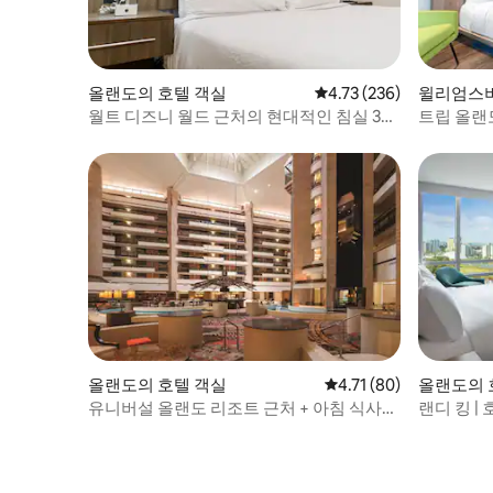
올랜도의 호텔 객실
평점 4.73점(5점 만점), 
4.73 (236)
윌리엄스버
월트 디즈니 월드 근처의 현대적인 침실 3개
트립 올랜도
스위트
사이즈 침
올랜도의 호텔 객실
평점 4.71점(5점 만점),
4.71 (80)
올랜도의 
유니버설 올랜도 리조트 근처 + 아침 식사
랜디 킹 |
및 수영장