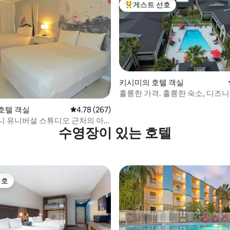
게스트 선호
상위 게스트 선호
키시미의 호텔 객실
훌륭한 가격. 훌륭한 숙소, 디즈니 
 후기 15개
호텔 객실
평점 4.78점(5점 만점), 후기 267개
4.78 (267)
니 유니버설 스튜디오 근처의 아
수영장이 있는 호텔
실
선호
선호