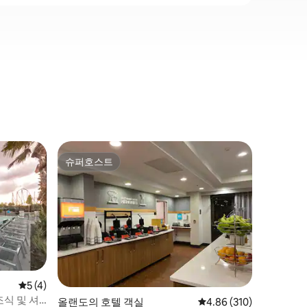
Orange
슈퍼호스트
게스트 
슈퍼호스트
게스트 
2층 아파트
에버모어 
드® 근처
거형 리조
광활한 
합니다. 
소는 넉넉
계된 인테
단체 여행
평점 5점(5점 만점), 후기 4개
5 (4)
도보로 이
조식 및 셔
올랜도의 호텔 객실
평점 4.86점(5점 만점), 
4.86 (310)
경치, 올