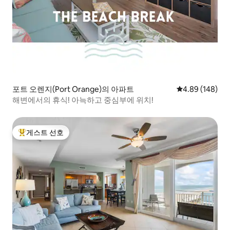
포트 오렌지(Port Orange)의 아파트
평점 4.89점(5점
4.89 (148)
해변에서의 휴식! 아늑하고 중심부에 위치!
게스트 선호
상위 게스트 선호