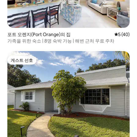
포트 오렌지(Port Orange)의 집
평점 5점(5
5 (40)
가족을 위한 숙소 | 8명 숙박 가능 | 해변 근처 무료 주차
게스트 선호
게스트 선호