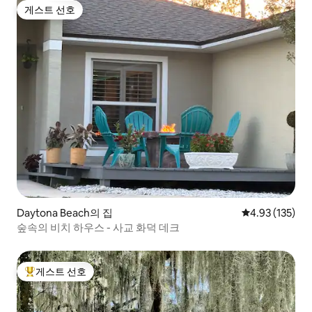
게스트 선호
게스트 선호
Daytona Beach의 집
평점 4.93점(5
4.93 (135)
숲속의 비치 하우스 - 사교 화덕 데크
게스트 선호
상위 게스트 선호