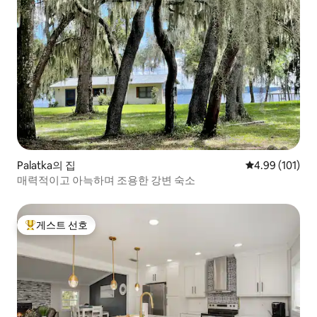
Palatka의 집
평점 4.99점(5
4.99 (101)
매력적이고 아늑하며 조용한 강변 숙소
게스트 선호
상위 게스트 선호