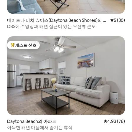
데이토나 비치 쇼어스(Daytona Beach Shores)의 아
평점 5점(5
5 (30)
파트
DBS에 수영장과 해변 접근이 있는 오션뷰 콘도
게스트 선호
상위 게스트 선호
Daytona Beach의 아파트
평점 4.93점(5
4.93 (76)
아늑한 해변 마을에서 즐기는 휴식