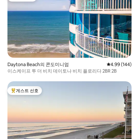
Daytona Beach의 콘도미니엄
평점 4.99점(5점
4.99 (144)
이스케이프 투 더 비치 데이토나 비치 플로리다 2BR 2B
게스트 선호
상위 게스트 선호