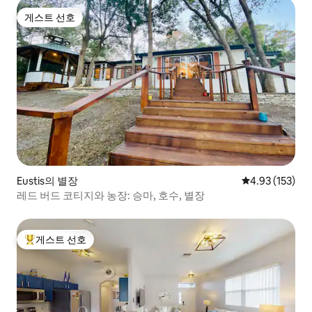
게스트 선호
게스트 선호
Eustis의 별장
평점 4.93점(5
4.93 (153)
레드 버드 코티지와 농장: 승마, 호수, 별장
게스트 선호
상위 게스트 선호