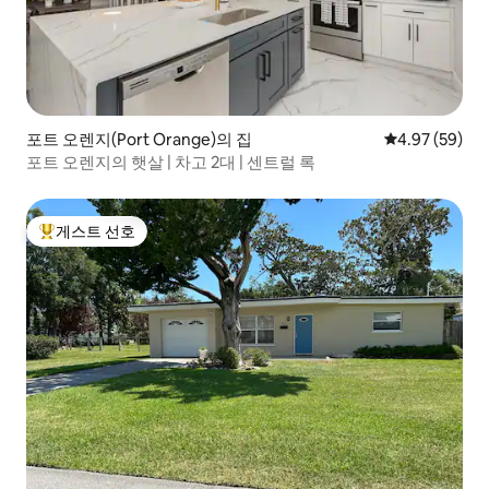
포트 오렌지(Port Orange)의 집
평점 4.97점(5
4.97 (59)
포트 오렌지의 햇살 | 차고 2대 | 센트럴 록
게스트 선호
상위 게스트 선호