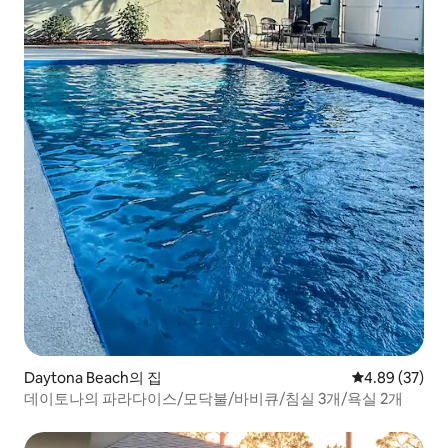
Daytona Beach의 집
평점 4.89점(5
4.89 (37)
데이토나의 파라다이스/모닥불/바비큐/침실 3개/욕실 2개