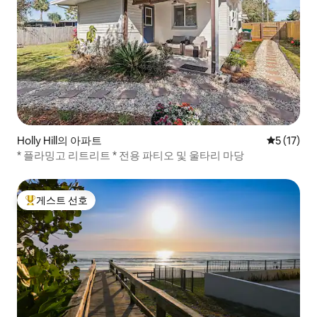
Holly Hill의 아파트
평점 5점(5
5 (17)
* 플라밍고 리트리트 * 전용 파티오 및 울타리 마당
게스트 선호
상위 게스트 선호