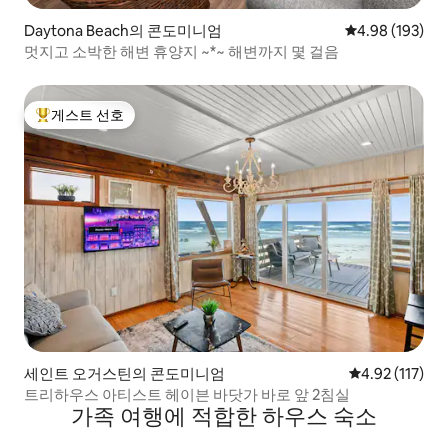
Daytona Beach의 콘도미니엄
평점 4.98점(5점
4.98 (193)
멋지고 소박한 해변 휴양지 ~*~ 해변까지 몇 걸음
게스트 선호
상위 게스트 선호
세인트 오거스틴의 콘도미니엄
평점 4.92점(5
4.92 (117)
트리하우스 아티스트 헤이븐 바닷가 바로 앞 2침실
가족 여행에 적합한 하우스 숙소