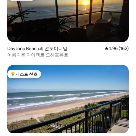
Daytona Beach의 콘도미니엄
평점 4.96점(5점
4.96 (162)
아름다운 다이렉트 오션프론트
게스트 선호
상위 게스트 선호