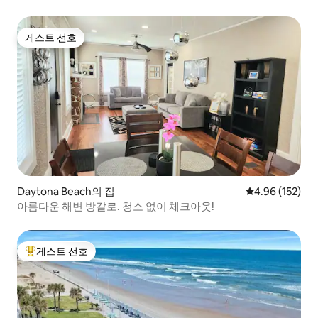
게스트 선호
게스트 선호
Daytona Beach의 집
평점 4.96점(5점
4.96 (152)
아름다운 해변 방갈로. 청소 없이 체크아웃!
게스트 선호
상위 게스트 선호