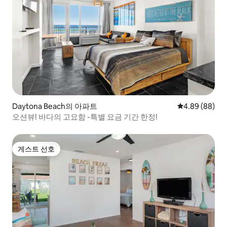
Daytona Beach의 아파트
평점 4.89점(5
4.89 (88)
오션뷰! 바다의 고요함 -특별 요금 기간 한정!
게스트 선호
게스트 선호