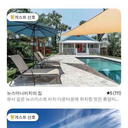
게스트 선호
상위 게스트 선호
뉴스머나비치의 집
평점 5점(5점
5 (111)
유서 깊은 뉴스미스트 비치 다운타운에 위치한 멋진 휴양지
(수영장 포함)
게스트 선호
상위 게스트 선호