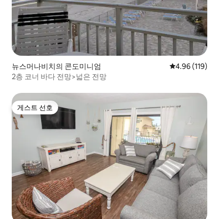
뉴스머나비치의 콘도미니엄
평점 4.96점(5
4.96 (119)
2층 코너 바다 전망>넓은 전망
게스트 선호
게스트 선호