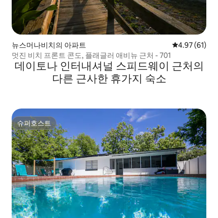
뉴스머나비치의 아파트
평점 4.97점(5
4.97 (61)
멋진 비치 프론트 콘도, 플래글러 애비뉴 근처 - 701
데이토나 인터내셔널 스피드웨이 근처의
다른 근사한 휴가지 숙소
슈퍼호스트
슈퍼호스트