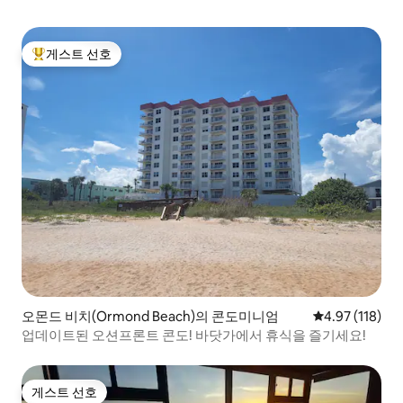
게스트 선호
상위 게스트 선호
오몬드 비치(Ormond Beach)의 콘도미니엄
평점 4.97점(5
4.97 (118)
업데이트된 오션프론트 콘도! 바닷가에서 휴식을 즐기세요!
게스트 선호
게스트 선호