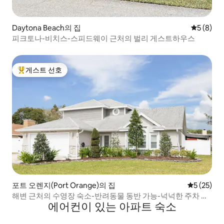
Daytona Beach의 집
평점 5점(
5 (8)
피크토나-비치스-스피드웨이 근처의 벌리 게스트하우스
게스트 선호
상위 게스트 선호
포트 오렌지(Port Orange)의 집
평점 5점(5
5 (25)
해변 근처의 수영장 숙소-반려동물 동반 가능-넉넉한 주차 공
에어컨이 있는 아파트 숙소
간