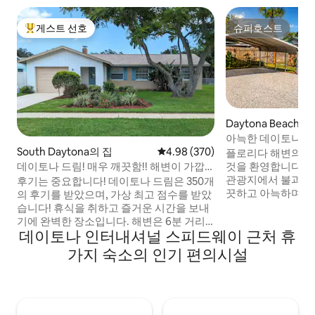
게스트 선호
슈퍼호스트
상위 게스트 선호
슈퍼호스트
Daytona Beach의
아늑한 데이토나 비치
South Daytona의 집
평점 4.98점(5점 만점), 후기 370
4.98 (370)
반려동물 동반 가능
플로리다 해변의 
데이토나 드림! 매우 깨끗함!! 해변이 가깝
것을 환영합니다 🌴 해변, 쇼핑, 식사, 현
습니다!
관광지에서 불과 1.
후기는 중요합니다! 데이토나 드림은 350개
끗하고 아늑하며 세
의 후기를 받았으며, 가상 최고 점수를 받았
소에 오신 것을 환
습니다! 휴식을 취하고 즐거운 시간을 보내
기거나, 가족을 방
기에 완벽한 장소입니다. 해변은 6분 거리
데이토나 인터내셔널 스피드웨이 근처 휴
거나, 반려동물과 
에 있으며, 스피드웨이는 10분 거리에 있습
우든 이 숙소는 쉽
니다! 조용하고 안전하며 가족이 사는 동네
가지 숙소의 인기 편의시설
이 지낼 수 있도록 설계
에 있습니다. 2베드룸 숙소는 매 숙박 후 철
주택은 울타리로 
저히 청소 및 소독되며, 문을 여는 순간부터
있으며 반려동물을
해변에서 마음을 사로잡을 수 있도록 아름
상적입니다. 새로운 가족의 추억을 만들기
답게 꾸며져 있습니다. 모든 여행객에게 적
에 좋은 숙소!
합하지만, 장난감, 팩앤플레이, 부스터 의