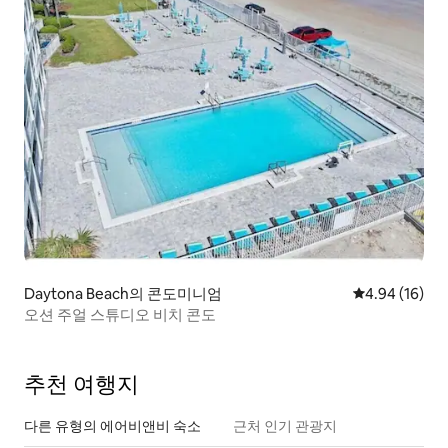
Daytona Beach의 콘도미니엄
평점 4.94점(5
4.94 (16)
오션 주얼 스튜디오 비치 콘도
추천 여행지
다른 유형의 에어비앤비 숙소
근처 인기 관광지