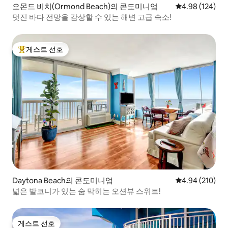
오몬드 비치(Ormond Beach)의 콘도미니엄
평점 4.98점(5점
4.98 (124)
멋진 바다 전망을 감상할 수 있는 해변 고급 숙소!
게스트 선호
상위 게스트 선호
Daytona Beach의 콘도미니엄
평점 4.94점(5점
4.94 (210)
넓은 발코니가 있는 숨 막히는 오션뷰 스위트!
게스트 선호
게스트 선호