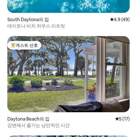
South Daytona의 집
평점 4.9점(5
4.9 (49)
데이토나 비치 하우스 리트릿
게스트 선호
상위 게스트 선호
Daytona Beach의 집
평점 5점(5
5 (17)
강변에서 즐기는 낭만적인 시간