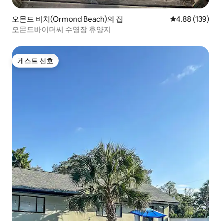
오몬드 비치(Ormond Beach)의 집
평점 4.88점(5점
4.88 (139)
오몬드바이더씨 수영장 휴양지
게스트 선호
게스트 선호