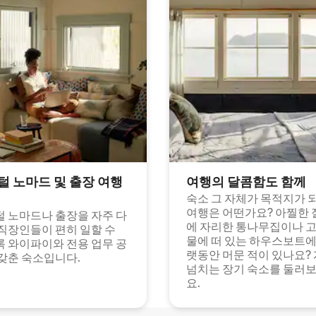
털 노마드 및 출장 여행
여행의 달콤함도 함께
숙소 그 자체가 목적지가 
여행은 어떤가요? 아찔한 
 노마드나 출장을 자주 다
에 자리한 통나무집이나 
직장인들이 편히 일할 수
물에 떠 있는 하우스보트에
 와이파이와 전용 업무 공
랫동안 머문 적이 있나요?
갖춘 숙소입니다.
넘치는 장기 숙소를 둘러
요.