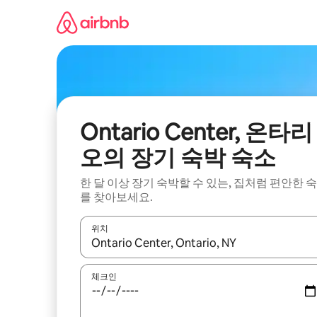
콘
텐
츠
로
바
로
가
기
Ontario Center, 온타리
오의 장기 숙박 숙소
한 달 이상 장기 숙박할 수 있는, 집처럼 편안한 
를 찾아보세요.
위치
결과가 나오면 위·아래 화살표 키를 사용하거나 터치
체크인