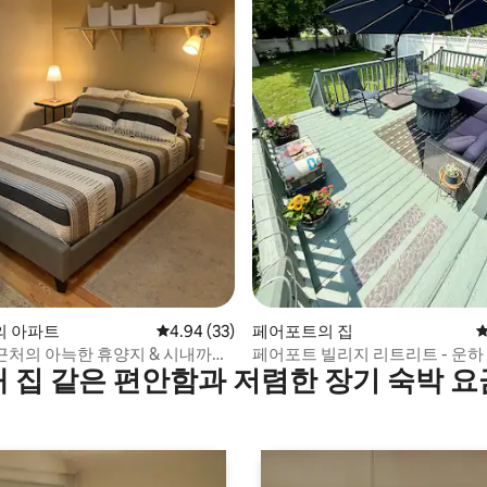
후기 122개
의 아파트
평점 4.94점(5점 만점), 후기 33개
4.94 (33)
페어포트의 집
평
0 근처의 아늑한 휴양지 & 시내까지
페어포트 빌리지 리트리트 - 운하 
내 집 같은 편안함과 저렴한 장기 숙박 요
트리트까지 도보