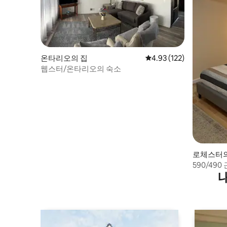
온타리오의 집
평점 4.93점(5점 만점), 
4.93 (122)
웹스터/온타리오의 숙소
로체스터
590/49
15분