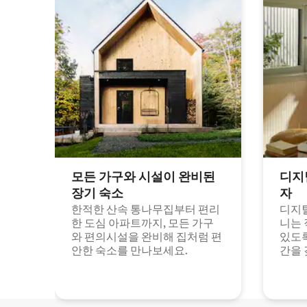
모든 가구와 시설이 완비된
디지
장기 숙소
자
한적한 산속 통나무집부터 편리
디지털
한 도심 아파트까지, 모든 가구
니는 
와 편의시설을 완비해 집처럼 편
있도록
안한 숙소를 만나보세요.
간을 