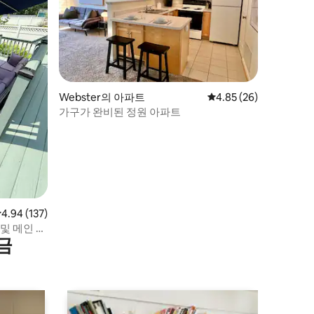
Webster의 아파트
평점 4.85점(5점 만점),
4.85 (26)
가구가 완비된 정원 아파트
점 4.94점(5점 만점), 후기 137개
4.94 (137)
및 메인 스
금