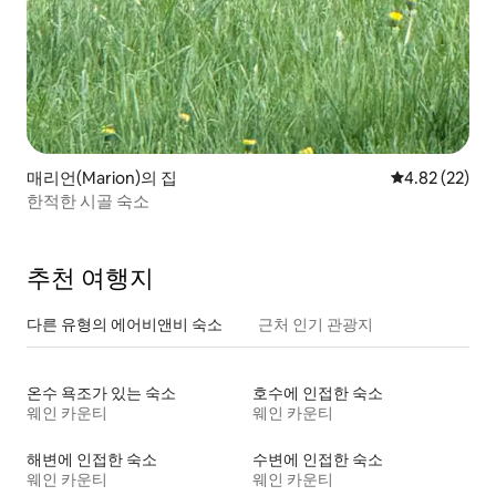
매리언(Marion)의 집
평점 4.82점(5
4.82 (22)
한적한 시골 숙소
추천 여행지
다른 유형의 에어비앤비 숙소
근처 인기 관광지
온수 욕조가 있는 숙소
호수에 인접한 숙소
웨인 카운티
웨인 카운티
해변에 인접한 숙소
수변에 인접한 숙소
웨인 카운티
웨인 카운티