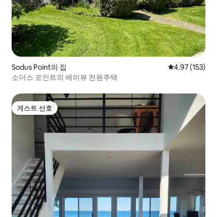
Sodus Point의 집
평점 4.97점(5
4.97 (153)
소더스 포인트의 베이뷰 전원주택
게스트 선호
게스트 선호