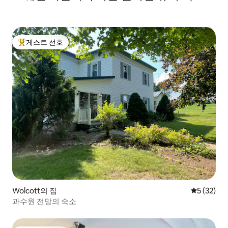
게스트 선호
상위 게스트 선호
Wolcott의 집
평점 5점(5
5 (32)
과수원 전망의 숙소