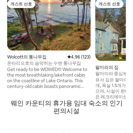
게스트 선호
게스트 선호
게스트 선호
게스트 선호
Wolcott의 통나무집
평점 4.96점(5점 만점), 후기 123
4.96 (123)
온타리오호의 숨막히는 수변 통나무집
팔미라의 집
Get ready to be WOWED!!! Welcome to
팔마이라 중심부에 
the most breathtaking lakefront cabin
짜리 숙소!
유서 깊은 팔마이라
on the coastline of Lake Ontario. This
개, 욕실 1.5개가 
century-old cabin boasts panoramic
으며, 시설이 완비된
views of the lake from the top of the
은 레크리에이션 공
bluffs with a rock beach right in front of
웨인 카운티의 휴가용 임대 숙소의 인기
니다. 2023년 신규 중앙 에어컨! 팔마이라
the house. Spend cozy days inside the
중심부에 위치하고 
cabin overlooking water views from
편의시설
장에서 내려오는 도
every window, outside at the many
라까지 차로 가까운
common areas, or on the water right in
인쇄소와 작은 마을
front of the cabin.
에 있으며, 에리 운