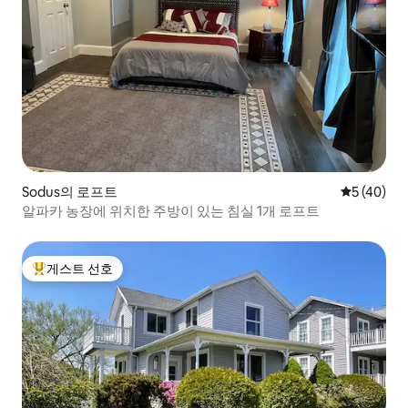
Sodus의 로프트
평점 5점(5
5 (40)
알파카 농장에 위치한 주방이 있는 침실 1개 로프트
게스트 선호
상위 게스트 선호