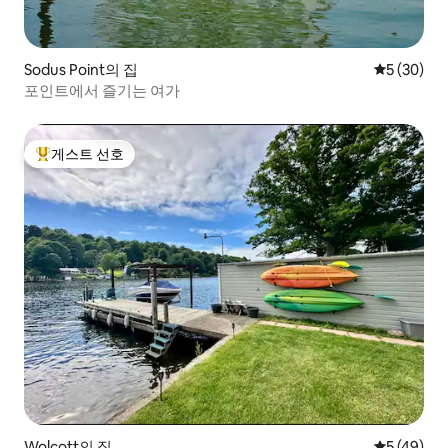
Sodus Point의 집
평점 5점(5
5 (30)
포인트에서 즐기는 여가
게스트 선호
상위 게스트 선호
Wolcott의 집
평점 5점(5
5 (49)