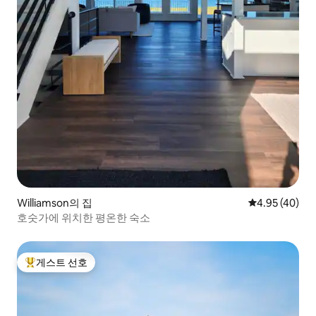
Williamson의 집
평점 4.95점(5
4.95 (40)
호숫가에 위치한 평온한 숙소
게스트 선호
상위 게스트 선호