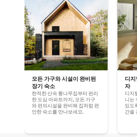
모든 가구와 시설이 완비된
디지
장기 숙소
자
한적한 산속 통나무집부터 편리
디지털
한 도심 아파트까지, 모든 가구
니는 
와 편의시설을 완비해 집처럼 편
있도록
안한 숙소를 만나보세요.
간을 