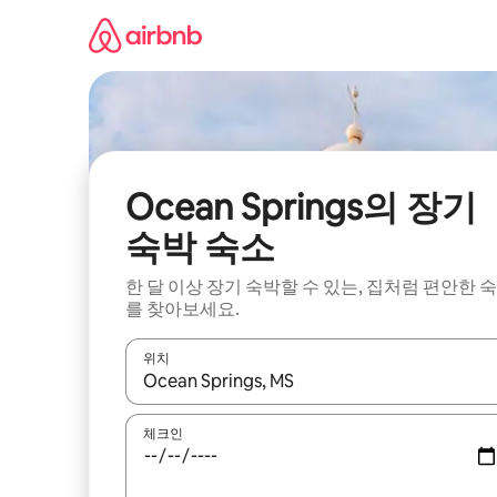
콘
텐
츠
로
바
로
가
기
Ocean Springs의 장기
숙박 숙소
한 달 이상 장기 숙박할 수 있는, 집처럼 편안한 
를 찾아보세요.
위치
결과가 나오면 위·아래 화살표 키를 사용하거나 터치
체크인