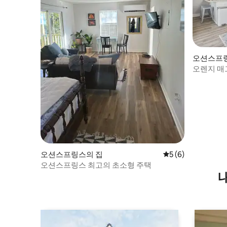
오션스프
오렌지 매
오션스프링스의 집
평점 5점(5점 만점)
5 (6)
오션스프링스 최고의 초소형 주택