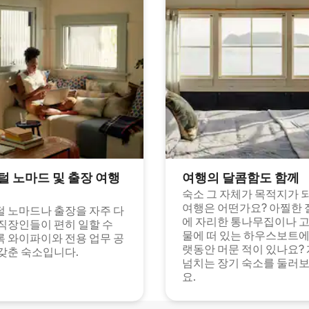
털 노마드 및 출장 여행
여행의 달콤함도 함께
숙소 그 자체가 목적지가 
여행은 어떤가요? 아찔한 
 노마드나 출장을 자주 다
에 자리한 통나무집이나 
직장인들이 편히 일할 수
물에 떠 있는 하우스보트에
 와이파이와 전용 업무 공
랫동안 머문 적이 있나요?
갖춘 숙소입니다.
넘치는 장기 숙소를 둘러
요.