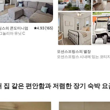
링스의 콘도미니엄
평점 4.93점(5점 만점), 후기 165개
4.93 (165)
그놀리아 유닛 C
오션스프링스의 별장
오션스프링스 시내에 있는 코티지 
트
, 후기 6개
내 집 같은 편안함과 저렴한 장기 숙박 요