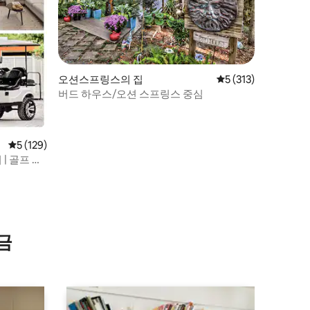
오션스프링스의 집
평점 5점(5점 만점), 
5 (313)
버드 하우스/오션 스프링스 중심
평점 5점(5점 만점), 후기 129개
5 (129)
| 골프 카
금