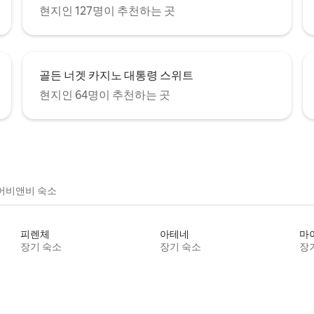
현지인 127명이 추천하는 곳
골든 너겟 카지노 대통령 스위트
현지인 64명이 추천하는 곳
어비앤비 숙소
피렌체
아테네
마
장기 숙소
장기 숙소
장