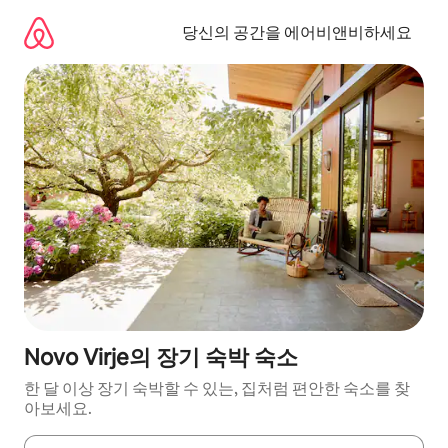
콘
텐
당신의 공간을 에어비앤비하세요
츠
로
바
로
가
기
Novo Virje의 장기 숙박 숙소
한 달 이상 장기 숙박할 수 있는, 집처럼 편안한 숙소를 찾
아보세요.