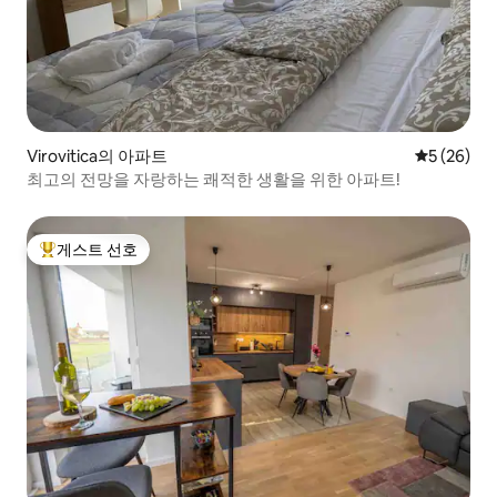
Virovitica의 아파트
평점 5점(5
5 (26)
최고의 전망을 자랑하는 쾌적한 생활을 위한 아파트!
게스트 선호
상위 게스트 선호