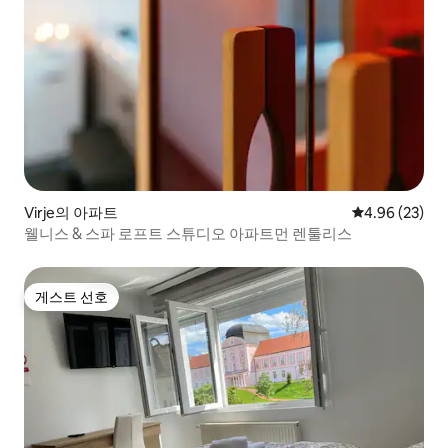
Virje의 아파트
평점 4.96점(5
4.96 (23)
웰니스 & 스파 로프트 스튜디오 아파트먼 렌툴리스
게스트 선호
게스트 선호