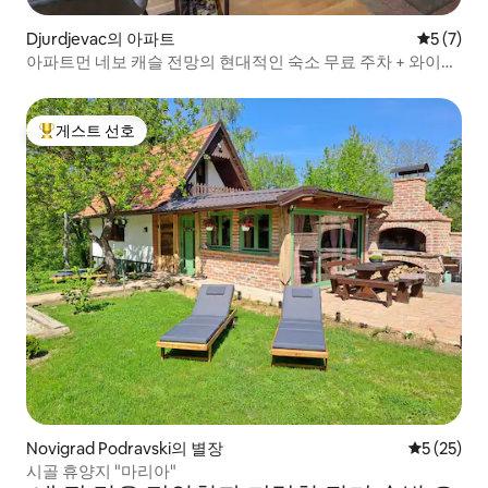
Djurdjevac의 아파트
평점 5점(
5 (7)
아파트먼 네보 캐슬 전망의 현대적인 숙소 무료 주차 + 와이파
이
게스트 선호
상위 게스트 선호
Novigrad Podravski의 별장
평점 5점(5
5 (25)
시골 휴양지 "마리아"