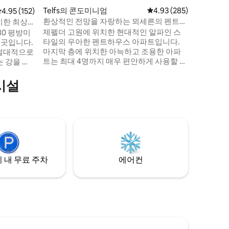
한 슈투바
Telfs의 콘도미니엄
평점 4.93점(5점 만점), 
4.93 (285)
평점 4.95점(5점 만점), 후기 152개
4.95 (152)
하고 평화
환상적인 전망을 자랑하는 뫼세른의 펜트하
치한 최상
해 세심하
우스 아파트.
제펠더 고원에 위치한 현대적인 알파인 스
80 평방미
타일의 우아한 펜트하우스 아파트입니다.
 곳입니다.
마지막 층에 위치한 아늑하고 조용한 아파
 절대적으로
트는 최대 4명까지 매우 편안하게 사용할 수
있도록 설계되었습니다. 현대적인 시설이
상적인 산
완비된 주방, 더블 침실 2개, 욕실 2개, 바닥
시설
난방, 무료 와이파이, 매우 넓은 전용 테라스
아름다운 공
를 갖춘 밝은 거실 겸 식사 공간을 갖추고 있
습니다. 그곳에서 여름과 겨울에 산과 인 밸
대형 쇼핑 센
리의 숨 막히는 전망을 즐길 수 있습니다.
인 구시가지
 내 무료 주차
에어컨