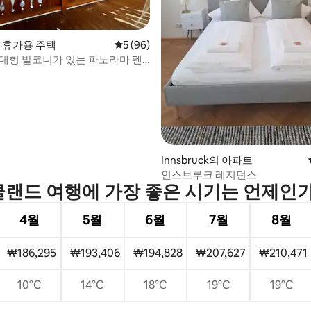
의 휴가용 주택
평점 5점(5점 만점), 후기 96개
5 (96)
 대형 발코니가 있는 파노라마 펜
 후기 64개
Innsbruck의 아파트
인스브루크 레지던스
랜드 여행에 가장 좋은 시기는 언제인
4월
5월
6월
7월
8월
₩186,295
₩193,406
₩194,828
₩207,627
₩210,471
10°C
14°C
18°C
19°C
19°C