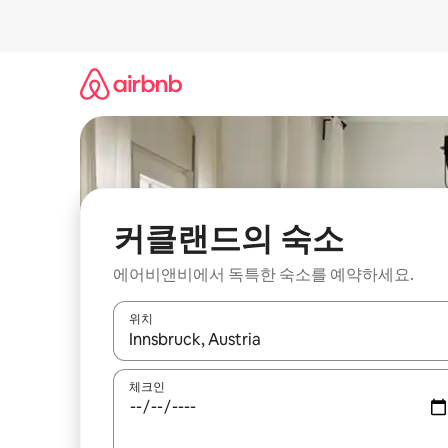
콘
텐
츠
로
바
로
가
기
커클랜드의 숙소
에어비앤비에서 독특한 숙소를 예약하세요.
위치
결과가 나오면 위·아래 화살표 키를 사용하거나 터치
체크인