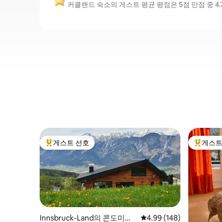
커클랜드 숙소의 게스트 평균 평점은 5점 만점 중 4
게스트 선호
게스트
상위 게스트 선호
상위 게
Innsbruck-Land의 콘도미니
평점 4.99점(5점 만점), 
4.99 (148)