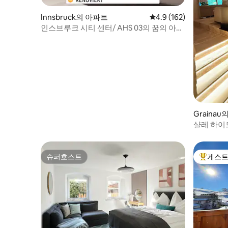
Innsbruck의 아파트
평점 4.9점(5점 만점), 
4.9 (162)
인스브루크 시티 센터/ AHS 03의 꿈의 아파
트
Grainau
샬레 하이
슈퍼호스트
게스트
슈퍼호스트
상위 게