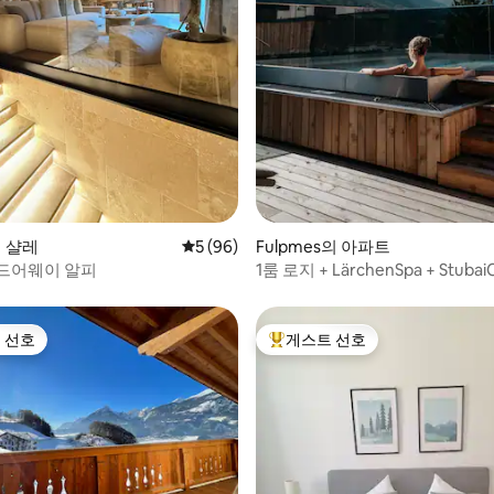
후기 162개
의 샬레
평점 5점(5점 만점), 후기 96개
5 (96)
Fulpmes의 아파트
드어웨이 알피
1룸 로지 + LärchenSpa + Stubai
 선호
게스트 선호
스트 선호
상위 게스트 선호