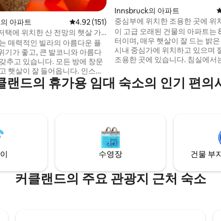
Innsbruck의 아파트
중심부에 위치한 조용한 곳에 위
ck의 아파트
평점 4.92점(5점 만점), 후기 151개
4.92 (151)
의 개조 상태의 오래된 아파트
이 고급 오래된 건물의 아파트는 
저택에 위치한 산 전망의 햇살 가
터이며, 매우 햇살이 잘 드는 밝은
 아파트
있는 매력적인 빌라의 아름다운 플
시내 중심가에 위치하고 있으며
위기가 좋고, 큰 발코니와 아름다
조용한 곳에 있습니다. 침실에서는 강을 지
 갖추고 있습니다. 모든 방에 창문
나 나무를 통해 노르트케네의 인
밝고 햇살이 잘 들어옵니다. 인스브
맥을 볼 수 있습니다. 주방과 거실은 남향으
클랜드의 휴가용 임대 숙소의 인기 편의
가지에 가보고 싶다면 리버 인을
로 매우 햇살이 잘 들어옵니다. 
하거나 숙소 건너편의 넥스트바이
원이 바로 근처에 있습니다. 도보로 다음 장
전거를 타보세요. 고속도로 입
소에 도착할 수 있습니다: 5분 / 
켓, 약국, 대학, 클리닉, WKO, 도
터 10분 / 기차역 15분 / 역사적
리에 있습니다. 빌라 앞에 무
능. 평면 스크린 TV 2개(넷플릭스
스 블루투스 음악
이
수영장
건물 부지
커클랜드의 주요 관광지 근처 숙소