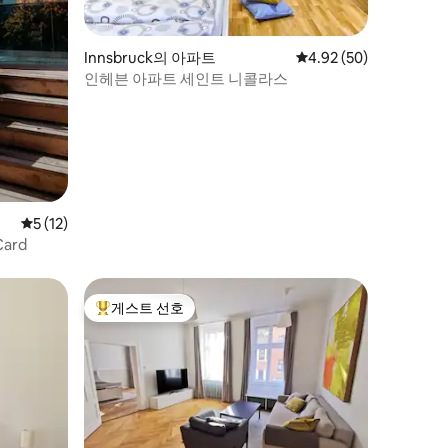
Innsbruck의 아파트
평점 4.92점(5점 만점),
4.92 (50)
인헤븐 아파트 세인트 니콜라스
평점 5점(5점 만점), 후기 12개
5 (12)
Card
게스트 선호
상위 게스트 선호