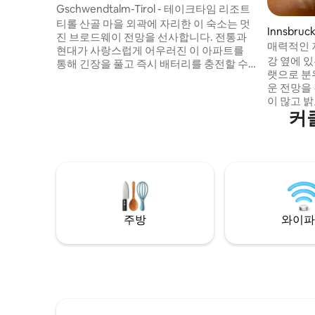
엄
Gschwendtalm-Tirol - 테이크타임 리조트
티롤 산골 마을 외곽에 자리한 이 숙소는 멋
Innsbru
진 브로드웨이 전망을 선사합니다. 전통과
매력적인 
현대가 사랑스럽게 어우러진 이 아파트를
득한 넓은
강 옆에 
통해 긴장을 풀고 즉시 배터리를 충전할 수
랫으로 분
있습니다. 가까운 곳에 케이블카가 있어 여
운 전망을
름에도 겨울에도 온갖 산악스포츠를 즐길
이 많고 
수 있다. 하지만, 그냥 '머물며 휴식을 취' 하
커
루크 구시
는 분들도 집처럼 편안하게 지내실 수 있습
따라 산책
니다. 와이파이, TV, BT 박스, 주차 공간을 무
크 역에서 자
료로 이용할 수 있습니다. 사우나의 경우 소
구, 슈퍼마
액의 수수료를 부과합니다. 주방이 잘 완비
보로 가까운 거
되어 있습니다.
료 주차 가
2개), 보
주방
와이파