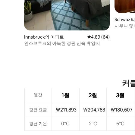
Schwaz
사우나 및
트하우스
Innsbruck의 아파트
평점 4.89점(5점 만점),
4.89 (64)
인스브루크의 아늑한 정원 산속 휴양지
커클
월간
1월
2월
3월
₩211,893
₩204,783
₩180,607
평균 요금
0°C
2°C
6°C
평균 기온