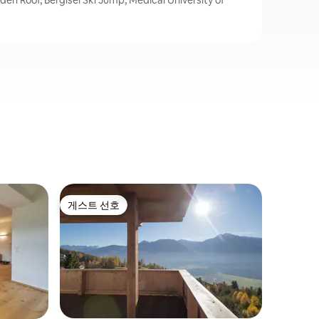
of, Bergisel Ski Jump, Medical University of
뉘스티프
게스트 선호
게스트
게스트 선호
상위 게
초소형 
마운틴 뷰의
도착하여 
Stadln
화, 따뜻
합니다. 
로 불러오
토브가 완
느긋한 아