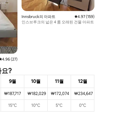
Innsbruck의 아파트
평점 4.97점(5점 만점), 
4.97 (159)
인스브루크의 넓은 4 룸 오래된 건물 아파트
평점 4.96점(5점 만점), 후기 27개
4.96 (27)
가요?
9월
10월
11월
12월
₩187,717
₩182,029
₩172,074
₩234,647
15°C
10°C
5°C
0°C