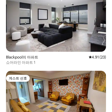
Blackpool의 아파트
평점 4.91점(5
4.91 (23)
쇼어라인 아파트 1
게스트 선호
게스트 선호