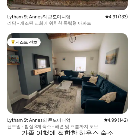
Lytham St Annes의 콘도미니엄
평점 4.91점(5
4.91 (133)
리담 - 개조된 교회에 위치한 독립형 아파트
게스트 선호
상위 게스트 선호
Lytham St Annes의 콘도미니엄
평점 4.99점(5점
4.99 (142)
윈드밀 - 침실 3개 숙소 • 해변 및 프롬까지 도보
가족 여행에 적합한 하우스 숙소