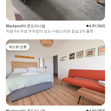
Blackpool의 콘도미니엄
평점 4.91점(5
4.91 (160)
차량 1대 무료 주차장이 있는 사랑스러운 침실 2개 플랫
게스트 선호
게스트 선호
Blackpool의 콘도미니엄
평점 4.92점(5
4.92 (153)