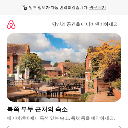
콘
일부 정보가 자동 번역되었습니다. 
원문 보기
텐
츠
로
당신의 공간을 에어비앤비하세요
바
로
가
기
북쪽 부두 근처의 숙소
에어비앤비에서 특색 있는 숙소, 독채 등을 예약하세요.