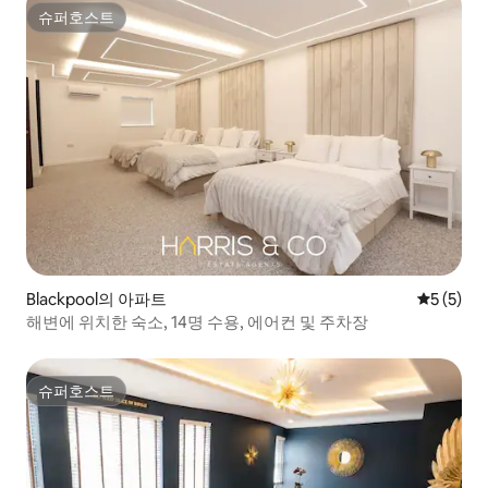
슈퍼호스트
슈퍼호스트
Blackpool의 아파트
평점 5점(
5 (5)
해변에 위치한 숙소, 14명 수용, 에어컨 및 주차장
슈퍼호스트
슈퍼호스트