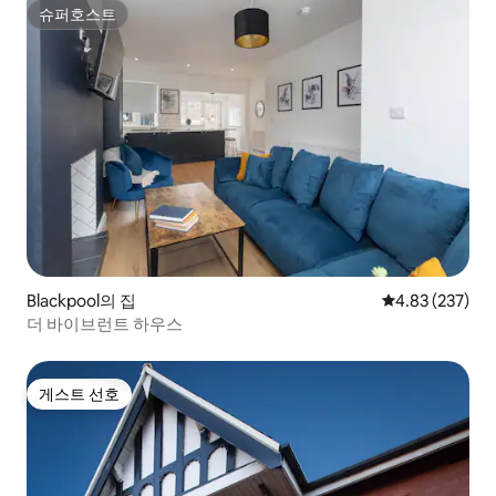
슈퍼호스트
슈퍼호스트
Blackpool의 집
평점 4.83점(5점
4.83 (237)
더 바이브런트 하우스
게스트 선호
게스트 선호