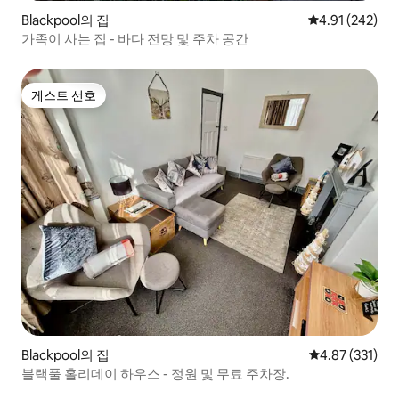
Blackpool의 집
평점 4.91점(5점
4.91 (242)
가족이 사는 집 - 바다 전망 및 주차 공간
게스트 선호
게스트 선호
Blackpool의 집
평점 4.87점(5
4.87 (331)
블랙풀 홀리데이 하우스 - 정원 및 무료 주차장.