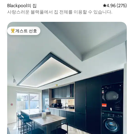
Blackpool의 집
평점 4.96점(5점
4.96 (275)
사랑스러운 블랙풀에서 집 전체를 이용할 수 있습니다.
게스트 선호
상위 게스트 선호