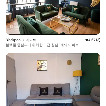
Blackpool의 아파트
평점 4.67점(
4.67 (3)
블랙풀 중심부에 위치한 고급 침실 1개의 아파트