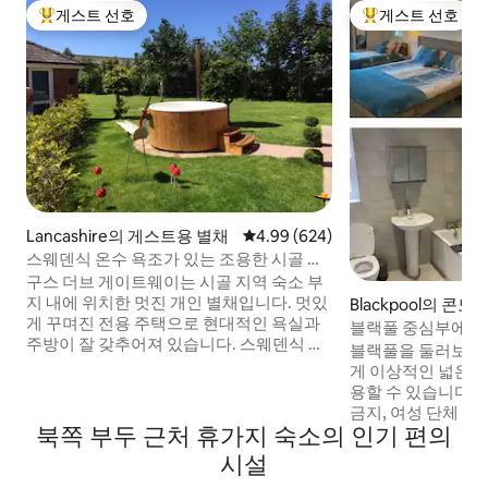
게스트 선호
게스트 선호
상위 게스트 선호
상위 게스트 선호
Lancashire의 게스트용 별채
평점 4.99점(5점 만점), 후기 624
4.99 (624)
스웨덴식 온수 욕조가 있는 조용한 시골 숙
소
구스 더브 게이트웨이는 시골 지역 숙소 부
지 내에 위치한 멋진 개인 별채입니다. 멋있
Blackpool의 콘
게 꾸며진 전용 주택으로 현대적인 욕실과
블랙풀 중심부에 
주방이 잘 갖추어져 있습니다. 스웨덴식 온
블랙풀을 둘러보고
수 욕조는 장작을 태우는 난로로 가열되며,
게 이상적인 넓은 
전기가 없고, 거품이 없으며, 평화롭고 조용
용할 수 있습니다.
합니다. 별을 보며 휴식을 취할 수 있는 멋진
금지, 여성 단체 및 
방법이며, 각 게스트를 위해 청소 및 다시 채
북쪽 부두 근처 휴가지 숙소의 인기 편의
표 게스트는 만 21세
워지며, 요청 시 난방이 제공되며, 전용 사용
랙풀의 모든 것을 즐
시설
입니다. 추가 비용 없음 평화롭고 조용하며
치에 있습니다. 윈