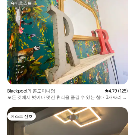
슈퍼호스트
슈퍼호스트
Blackpool의 콘도미니엄
평점 4.79점(5
4.79 (125)
모든 것에서 벗어나 멋진 휴식을 즐길 수 있는 침대 3개짜리 숙
소
게스트 선호
게스트 선호