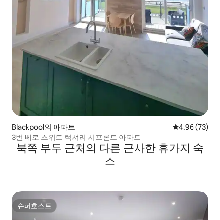
Blackpool의 아파트
평점 4.96점(5
4.96 (73)
3번 베로 스위트 럭셔리 시프론트 아파트
북쪽 부두 근처의 다른 근사한 휴가지 숙
소
슈퍼호스트
슈퍼호스트