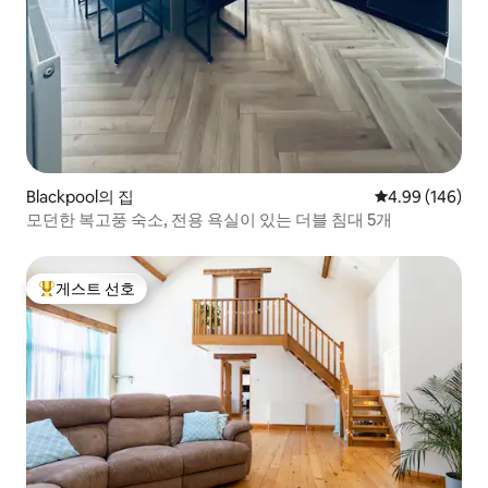
Blackpool의 집
평점 4.99점(5점
4.99 (146)
모던한 복고풍 숙소, 전용 욕실이 있는 더블 침대 5개
게스트 선호
상위 게스트 선호