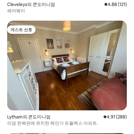
Cleveleys의 콘도미니엄
평점 4.88점(5
4.88 (121)
페어웨이
게스트 선호
게스트 선호
Lytham의 콘도미니엄
평점 4.91점(5점
4.91 (288)
리덤 한복판에 위치한 해안가 듀플렉스 아파트.