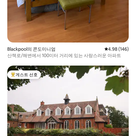
Blackpool의 콘도미니엄
평점 4.98점(5점
4.98 (146)
산책로/해변에서 100미터 거리에 있는 사랑스러운 아파트
게스트 선호
상위 게스트 선호