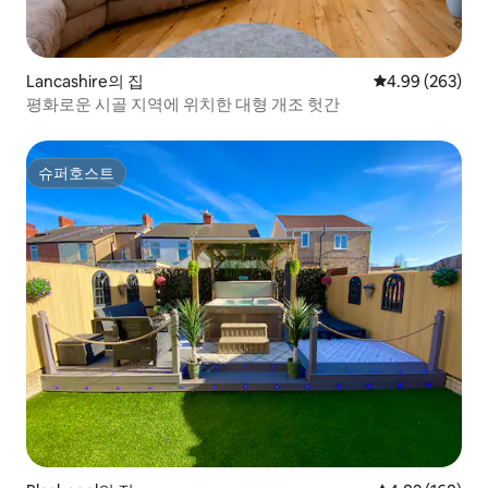
Lancashire의 집
평점 4.99점(5점
4.99 (263)
평화로운 시골 지역에 위치한 대형 개조 헛간
슈퍼호스트
슈퍼호스트