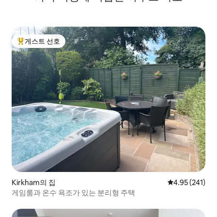
게스트 선호
상위 게스트 선호
Kirkham의 집
평점 4.95점(5점
4.95 (241)
게임룸과 온수 욕조가 있는 분리형 주택