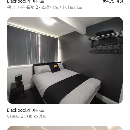
Blackpool의 아파트
평점 4.79점(5
4.79 (43)
윈터 가든 플랫 2 - 스튜디오 더 리트리트
Blackpool의 아파트
아파트 3 코럴 스위트