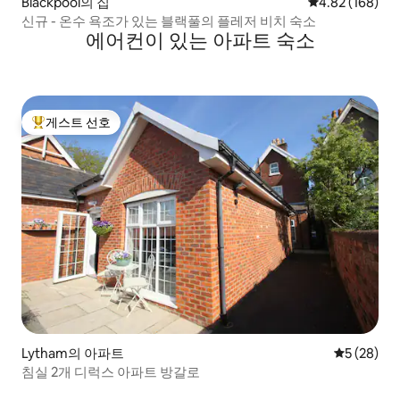
Blackpool의 집
평점 4.82점(5점
4.82 (168)
신규 - 온수 욕조가 있는 블랙풀의 플레저 비치 숙소
에어컨이 있는 아파트 숙소
게스트 선호
상위 게스트 선호
Lytham의 아파트
평점 5점(5
5 (28)
침실 2개 디럭스 아파트 방갈로