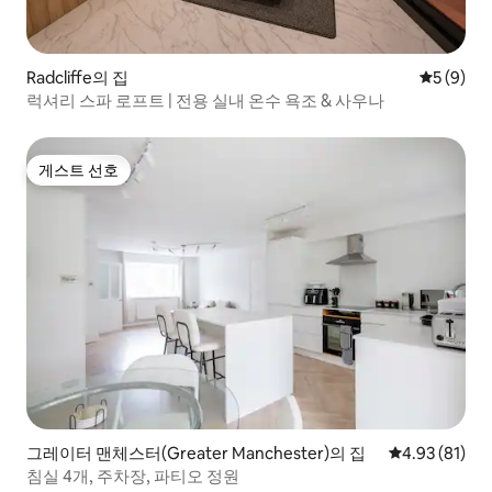
Radcliffe의 집
평점 5점(
5 (9)
럭셔리 스파 로프트 | 전용 실내 온수 욕조 & 사우나
게스트 선호
게스트 선호
그레이터 맨체스터(Greater Manchester)의 집
평점 4.93점(5
4.93 (81)
침실 4개, 주차장, 파티오 정원