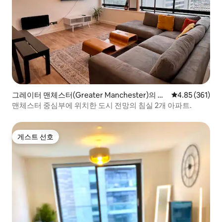
그레이터 맨체스터(Greater Manchester)의 콘
평점 4.85점(5점
4.85 (361)
도미니엄
맨체스터 중심부에 위치한 도시 전망의 침실 2개 아파트.
게스트 선호
게스트 선호