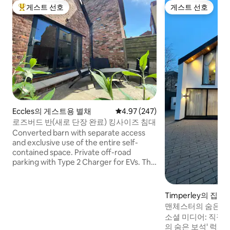
게스트 선호
게스트 선호
상위 게스트 선호
게스트 선호
Eccles의 게스트용 별채
평점 4.97점(5점 만점), 후기 247
4.97 (247)
로즈버드 반(새로 단장 완료) 킹사이즈 침대
Converted barn with separate access
and exclusive use of the entire self-
contained space. Private off-road
parking with Type 2 Charger for EVs. The
bedroom includes a king-size bed and
chest of drawers for storage. HD TV in
lounge; WiFi (95mbps down); Alexa
Timperley의 집
speakers with smart lights throughout
맨체스터의 숨은 
(you can still just use the
소셜 미디어: 직접
switches);voice-activated smart heating
의 숨은 보석' 럭셔리 프라이빗 휴양지 – 최