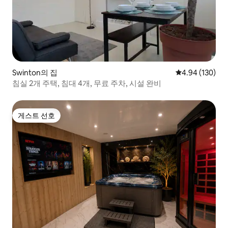
Swinton의 집
평점 4.94점(5점
4.94 (130)
침실 2개 주택, 침대 4개, 무료 주차, 시설 완비
게스트 선호
게스트 선호