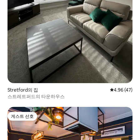
Stretford의 집
평점 4.96점(5
4.96 (47)
스트레트퍼드의 타운하우스
게스트 선호
게스트 선호