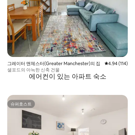
그레이터 맨체스터(Greater Manchester)의 집
평점 4.94점(5
4.94 (114)
샐포드의 아늑한 신축 건물
에어컨이 있는 아파트 숙소
슈퍼호스트
슈퍼호스트