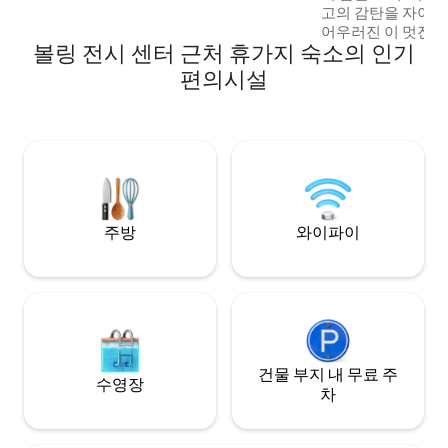
(again, you can just press the buttons);
고의 감탄을 자아내
the fully-fitted kitchen includes kettle,
어우러진 이 멋진 
microwave,FF, oven, and a Nespresso
볼링 전시 센터 근처 휴가지 숙소의 인기
보세요. 온수 욕조에
coffee machine.
의 세련된 라운지 중
편의시설
즐기거나, 게임룸에
겨보세요. 아름답고
세련된 개방형 주방
겨보세요. 도착하는
을 즐길 수 있습니다. 맨체스터 공항 및 
센터에서 매우 가깝
주방
와이파이
건물 부지 내 무료 주
수영장
차