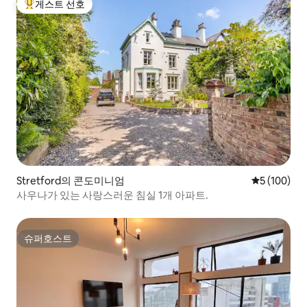
게스트 선호
상위 게스트 선호
Stretford의 콘도미니엄
평점 5점(5점
5 (100)
사우나가 있는 사랑스러운 침실 1개 아파트.
슈퍼호스트
슈퍼호스트