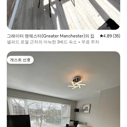
그레이터 맨체스터(Greater Manchester)의 집
평점 4.89점(5
4.89 (35)
샐퍼드 로열 근처의 아늑한 3베드 숙소 + 무료 주차
게스트 선호
게스트 선호