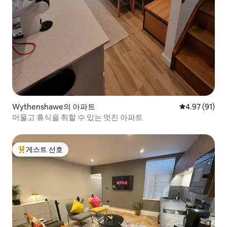
Wythenshawe의 아파트
평점 4.97점(5
4.97 (91)
머물고 휴식을 취할 수 있는 멋진 아파트
게스트 선호
상위 게스트 선호