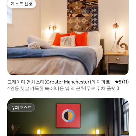
게스트 선호
게스트 선호
그레이터 맨체스터(Greater Manchester)의 아파트
평점 5점(5
5 (11)
4인용 햇살 가득한 숙소|타운 및 역 근처|무료 주차|플랫 3
슈퍼호스트
슈퍼호스트