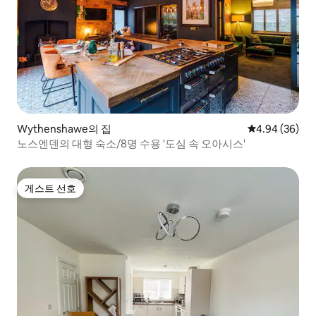
Wythenshawe의 집
평점 4.94점(5
4.94 (36)
노스엔덴의 대형 숙소/8명 수용 '도심 속 오아시스'
게스트 선호
게스트 선호