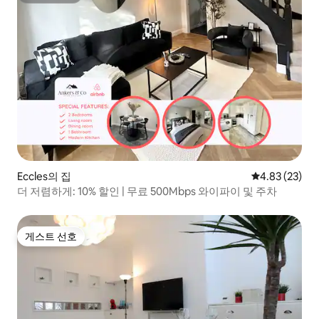
Eccles의 집
평점 4.83점(5
4.83 (23)
더 저렴하게: 10% 할인 | 무료 500Mbps 와이파이 및 주차
게스트 선호
게스트 선호