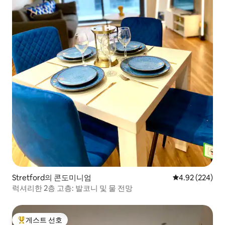
Stretford의 콘도미니엄
평점 4.92점(5점
4.92 (224)
럭셔리한 2층 고층: 발코니 및 물 전망
게스트 선호
상위 게스트 선호