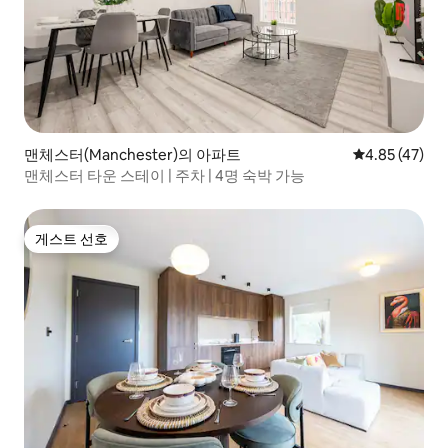
맨체스터(Manchester)의 아파트
평점 4.85점(5
4.85 (47)
맨체스터 타운 스테이 | 주차 | 4명 숙박 가능
게스트 선호
게스트 선호