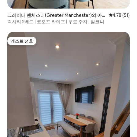
그레이터 맨체스터(Greater Manchester)의 아파
평점 4.78점(
4.78 (51)
트
럭셔리 2베드 | 코오프 라이프 | 무료 주차 | 발코니
게스트 선호
게스트 선호