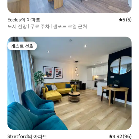
Eccles의 아파트
평점 5점(
5 (5)
도시 전망 | 무료 주차 | 샐포드 로열 근처
게스트 선호
게스트 선호
Stretford의 아파트
평점 4.92점(5
4.92 (96)