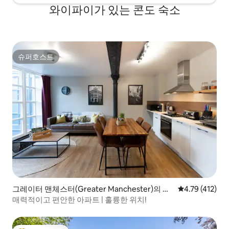
와이파이가 있는 콘도 숙소
슈퍼호스트
슈퍼호스트
그레이터 맨체스터(Greater Manchester)의 콘
평점 4.79점(5
4.79 (412)
도미니엄
매력적이고 편안한 아파트 | 훌륭한 위치!