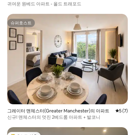
귀여운 원베드 아파트 - 올드 트래포드
슈퍼호스트
슈퍼호스트
그레이터 맨체스터(Greater Manchester)의 아파트
평점 5점(
5 (7)
신규! 맨체스터의 멋진 2베드룸 아파트 + 발코니