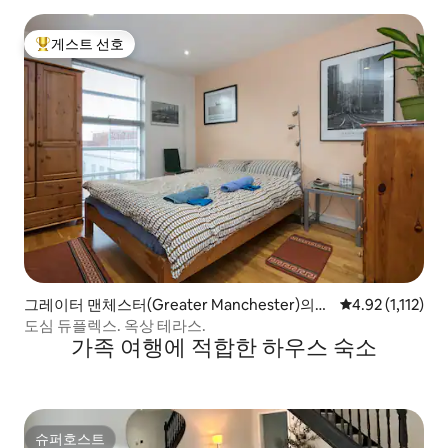
게스트 선호
상위 게스트 선호
그레이터 맨체스터(Greater Manchester)의
평점 4.92점(5점 
4.92 (1,112)
콘도미니엄
도심 듀플렉스. 옥상 테라스.
가족 여행에 적합한 하우스 숙소
슈퍼호스트
슈퍼호스트