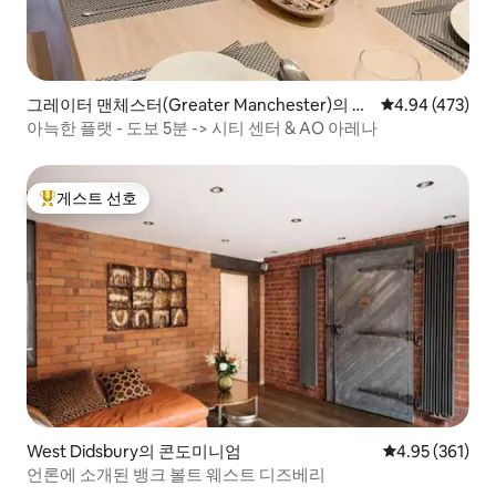
그레이터 맨체스터(Greater Manchester)의 콘
평점 4.94점(5점
4.94 (473)
도미니엄
아늑한 플랫 - 도보 5분 -> 시티 센터 & AO 아레나
게스트 선호
상위 게스트 선호
West Didsbury의 콘도미니엄
평점 4.95점(5점
4.95 (361)
언론에 소개된 뱅크 볼트 웨스트 디즈베리