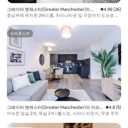
그레이터 맨체스터(Greater Manchester)의 아
평점 4.96점(5
4.96 (26)
파트
중심부에 위치한 2베드룸, 차이나타운 및 극장까지 도보로 이
동
슈퍼호스트
슈퍼호스트
그레이터 맨체스터(Greater Manchester)의 아파
평점 4.8점(
4.8 (5)
트
아늑한 침실 2개, 욕실 2개 | 헬스장, 스터디 라운지, 무료 주차