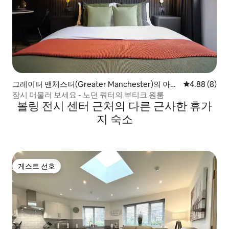
그레이터 맨체스터(Greater Manchester)의 아파
평점 4.88점(
4.88 (8)
트
잠시 머물러 보세요 - 노던 쿼터의 부티크 원룸
볼링 전시 센터 근처의 다른 근사한 휴가
지 숙소
게스트 선호
게스트 선호