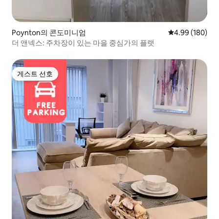
Poynton의 콘도미니엄
평점 4.99점(5점
4.99 (180)
더 앤넥스: 주차장이 있는 마을 중심가의 플랫
게스트 선호
게스트 선호