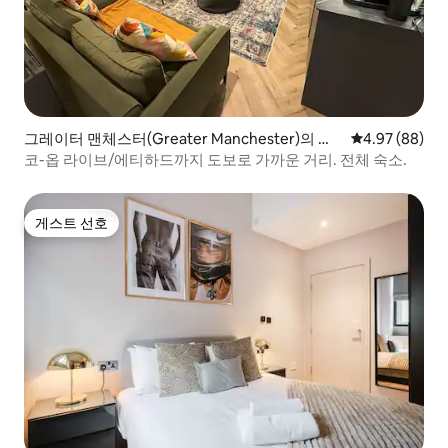
그레이터 맨체스터(Greater Manchester)의 아
평점 4.97점(5
4.97 (88)
파트
코-옵 라이브/에티하드까지 도보로 가까운 거리. 전체 숙소.
게스트 선호
게스트 선호