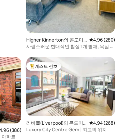
Higher Kinnerton의 콘도미
평점 4.96점(5점 만점), 
4.96 (280)
니엄
사랑스러운 현대적인 침실 1개 별채, 욕실 포
함
게스트 선호
상위 게스트 선호
리버풀(Liverpool)의 콘도미
평점 4.94점(5점 만점), 
4.94 (268)
니엄
Luxury City Centre Gem | 최고의 위치
점 4.96점(5점 만점), 후기 386개
4.96 (386)
개 아파트