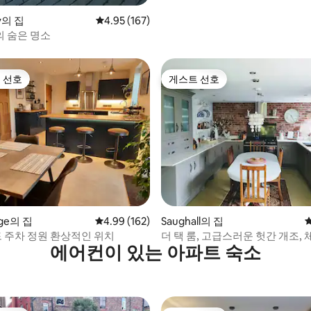
ey의 집
평점 4.95점(5점 만점), 후기 167개
4.95 (167)
 숨은 명소
 선호
게스트 선호
스트 선호
게스트 선호
후기 420개
dge의 집
평점 4.99점(5점 만점), 후기 162개
4.99 (162)
Saughall의 집
드 주차 정원 환상적인 위치
더 택 룸, 고급스러운 헛간 개조,
에어컨이 있는 아파트 숙소