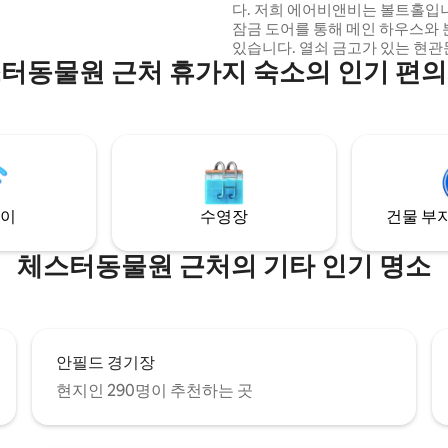
다. 저희 에어비앤비는 볼트홀입니
적으로 고급스러운 감성이 느껴집
잠금 도어를 통해 메인 하우스와
있습니다. 열쇠 금고가 있는 현관문, 라운지,
터동물원 근처 휴가지 숙소의 인기 편
편안한 소파, TV, 장작 버너, TV
침실 2개, 샤워기가 있는 욕실이 
에어프라이어, 주전자, 전자레인지
냉장고가 있는 주방 공간이 있습니
하게 없는 것은 주방 싱크대이지
직접 설거지해 드립니다! 작업 공간 및 게스
트 와이파이 이용 가능합니다. 야
용 가능. :-) x
이
수영장
건물 부지
체스터동물원 근처의 기타 인기 명소
안필드 경기장
현지인 290명이 추천하는 곳