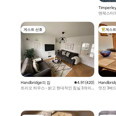
Timperl
맨체스터의
게스트 선호
게스트
게스트 선호
상위 게
Handbridge의 집
평점 4.91점(5점 만점), 
4.91 (420)
Handbri
트리오 하우스 - 밝고 현대적인 침실 3개의
멋진 3베
숙소