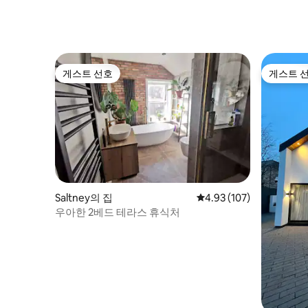
게스트 선호
게스트 
게스트 선호
게스트 
Saltney의 집
평점 4.93점(5점 만점), 
4.93 (107)
우아한 2베드 테라스 휴식처