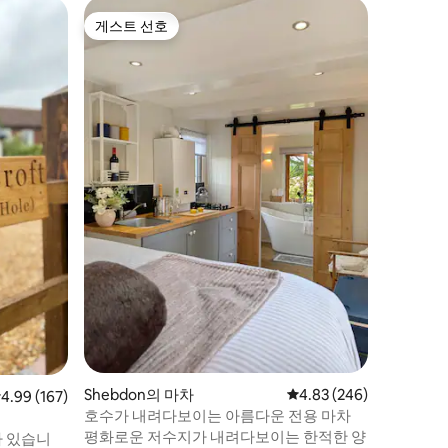
Wrexham 
게스트 선호
게스트 
게스트 선호
게스트 
게스트용
고급 코치
있습니다.
새롭게 리
로 알려진
바닥 난방
러운 현대
하우스는 
계단이 있
합니다. 올리 파머의 숙소는 레크셤에 오신
것을 환영
할 수 있
습니다. 레크셤 FC(시내 중심가)에서 1.3마
Shebdon의 마차
평점 4.83점(5점 만점), 
4.83 (246)
점 4.99점(5점 만점), 후기 167개
4.99 (167)
호수가 내려다보이는 아름다운 전용 마차
평화로운 저수지가 내려다보이는 한적한 양
가 있습니