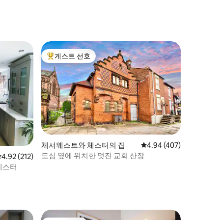
게스트 선호
상위 게스트 선호
체셔웨스트와 체스터의 집
평점 4.94점(5점 만점), 
4.94 (407)
도심 옆에 위치한 멋진 교회 산장
평점 4.92점(5점 만점), 후기 212개
4.92 (212)
 체스터