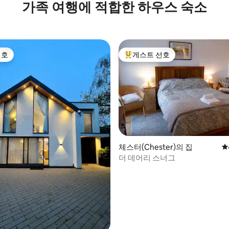
가족 여행에 적합한 하우스 숙소
선호
게스트 선호
선호
상위 게스트 선호
후기 107개
체스터(Chester)의 집
평
더 데어리 스너그