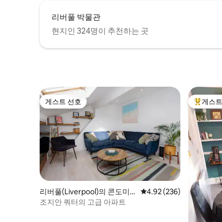
리버풀 박물관
현지인 324명이 추천하는 곳
게스트 선호
게스트
게스트 선호
상위 게
리버풀(Liverpool)의 콘도미
평점 4.92점(5점 만점), 
4.92 (236)
니엄
조지안 쿼터의 고급 아파트