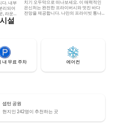
치기 오두막으로 떠나보세요. 이 매력적인
다. 내부
은신처는 완전한 프라이버시와 멋진 바다
 분리되어
전망을 제공합니다. 나만의 프라이빗 통나
의시설
무 스칸디나비아 온수 욕조에서 휴식을 취
가 있는 더블
해보세요. 자연에서 하루를 보낸 후 별을 관
있습니다.
찰하거나 휴식을 취하기에 완벽합니다. 내
, 토스터,
부에서는 아늑한 편안함과 소박한 매력을
다. 유일
즐길 수 있습니다. 평온함과 일상에서 벗어
만 저희가
나고 싶은 커플이나 1인 여행객에게 이상적
입니다. 진정한 오프그리드 휴양지. 언제든
외 좌석 이
지 메시지를 보내주시고 자세한 정보를 문
 내 무료 주차
에어컨
의해 주세요.
셉턴 공원
현지인 242명이 추천하는 곳