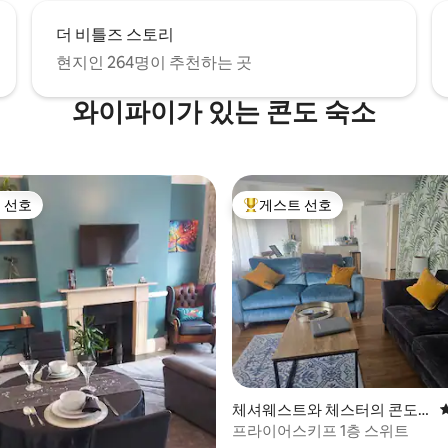
더 비틀즈 스토리
현지인 264명이 추천하는 곳
와이파이가 있는 콘도 숙소
 선호
게스트 선호
스트 선호
상위 게스트 선호
후기 236개
체셔웨스트와 체스터의 콘도
미니엄
프라이어스키프 1층 스위트