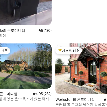
side의 콘도미니엄
평점 5점(5점 만점), 후기 130개
5 (130)
퀘어
 선호
게스트 선호
스트 선호
상위 게스트 선호
의 콘도미니엄
평점 4.95점(5점 만점), 후기 232개
4.95 (232)
경에 있는 온수 욕조가 있는 럭셔
후기 153개
Worleston의 콘도미니엄
평
택
루커리 홀 근처의 세련된 침실 2