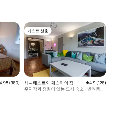
게스트 선호
게스트 선호
점 4.98점(5점 만점), 후기 380개
4.98 (380)
체셔웨스트와 체스터의 집
평점 4.9점(5점 만점), 
4.9 (128)
주차장과 정원이 있는 도시 숙소 - 반려동물
동반 가능