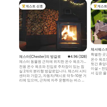
게스트 선호
게스트
상위 게스트 선호
상위 게
체셔웨스트
특별한 곳간 숙박 스파 
체스터(Chester)의 방갈로
평점 4.96점(5점 만점), 
4.96 (328)
에 상주하
온수 욕조
체스터 동물원 근처에 위치한 온수 욕조가
헛간 휴양지 ~ 스파 트리트먼트/마
있는 전용 위치
전용 온수 욕조와 진입로 주차장이 있는 침
이셜 ~ 전
실 2개의 분리형 방갈로입니다. 체스터 시티
서 깊은 
센터와 가깝고, 자동차/택시로 약 5~10분 거
커플, 가
리에 있으며, 근처에 자주 운행하는 버스 정
예쁜 체셔
류장이 있습니다. 카운티스 오브 체스터 병
가깝습니다
원까지 도보로 가까운 거리에 있으며, 뛰어
펍이 근처
난 펍/레스토랑과 가깝습니다. 체스터 동물
시에서 떨
원까지 차로 5분 거리에 있으며 노스 웨일즈
주차 공간,
와 고속도로 네트워크에 쉽게 접근할 수 있
습니다. 침