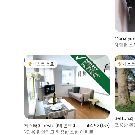
Mersey
해밀턴 스
게스트 선호
게스트
상위 게스트 선호
상위 게
Betton
조용한 환
체스터(Chester)의 콘도미니
평점 4.92점(5점 만점), 
4.92 (153)
리 전원주
엄
2인용 편안하고 깨끗한 소형 아파트