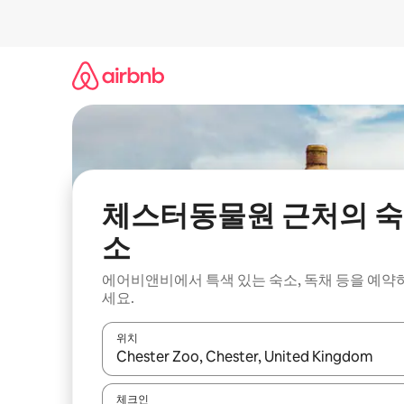
콘
텐
츠
로
바
로
가
기
체스터동물원 근처의 숙
소
에어비앤비에서 특색 있는 숙소, 독채 등을 예약
세요.
위치
결과가 나오면 위·아래 화살표 키를 사용하거나 터치
체크인