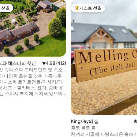
 선호
게스트 선호
스트 선호
상위 게스트 선호
와 체스터의 헛간
평점 4.98점(5점 만점), 후기 412개
4.98 (412)
트리트먼트 및 숙소
후기 328개
는 셰프
와 다양한 옵션을 갖춘 아름다운
사지/페
담 셰프 ~ 필라테스, 요가, 줌바 유
올턴 스미시 부지에 위치해 있으며
족/단체 여행객에게 이상적입니다.
 시골의 울턴 파크 레이스 서킷과
. 아름다운 숲속 산책로와 시골
에 있습니다. 개조된 헛간은 스미
Kingsley의 집
평
어져 있으며, 전용 출입구, 안전한
홀트 볼트 홀
 멋진 전용 온수 욕조를 갖추고 있
체셔의 시골에 사랑스러운 숙소
실 2개와 전용 욕실 2개가 있습니