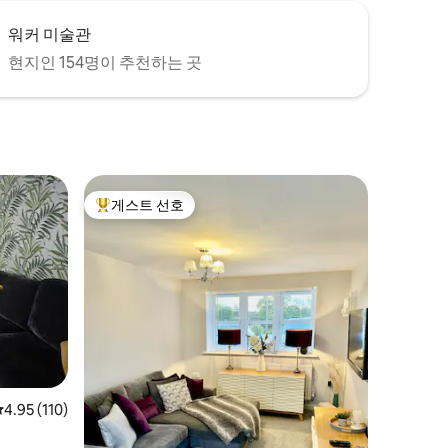
워커 미술관
현지인 154명이 추천하는 곳
게스트 선호
상위 게스트 선호
평점 4.95점(5점 만점), 후기 110개
4.95 (110)