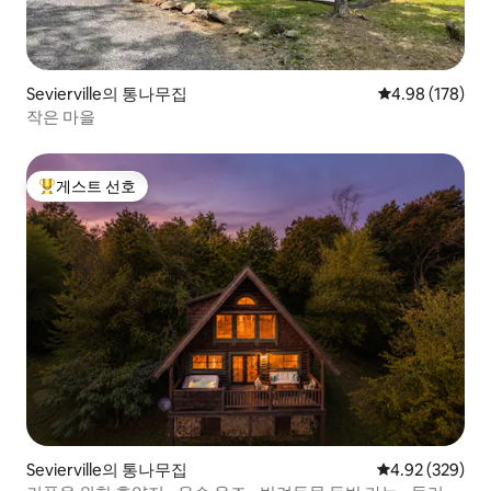
Sevierville의 통나무집
평점 4.98점(5점
4.98 (178)
작은 마을
게스트 선호
상위 게스트 선호
Sevierville의 통나무집
평점 4.92점(5점
4.92 (329)