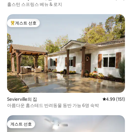
홀스턴 스프링스 베뉴 & 로지
게스트 선호
상위 게스트 선호
Sevierville의 집
평점 4.99점(5
4.99 (151)
아름다운 홈스테드 반려동물 동반 가능 6명 숙박
게스트 선호
게스트 선호