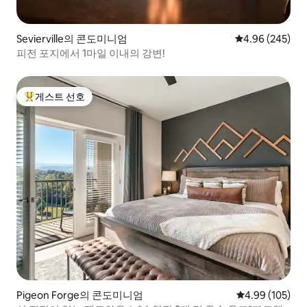
Sevierville의 콘도미니엄
평점 4.96점(5점
4.96 (245)
피전 포지에서 1마일 이내의 강변!
게스트 선호
상위 게스트 선호
Pigeon Forge의 콘도미니엄
평점 4.99점(5점
4.99 (105)