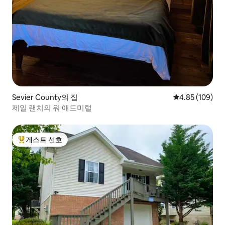
Sevier County의 집
평점 4.85점(5점
4.85 (109)
제일 랜치의 워 애드미럴
게스트 선호
상위 게스트 선호