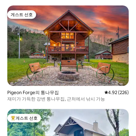
게스트 선호
게스트 선호
Pigeon Forge의 통나무집
평점 4.92점(5점
4.92 (226)
재미가 가득한 강변 통나무집, 근처에서 낚시 가능
게스트 선호
상위 게스트 선호