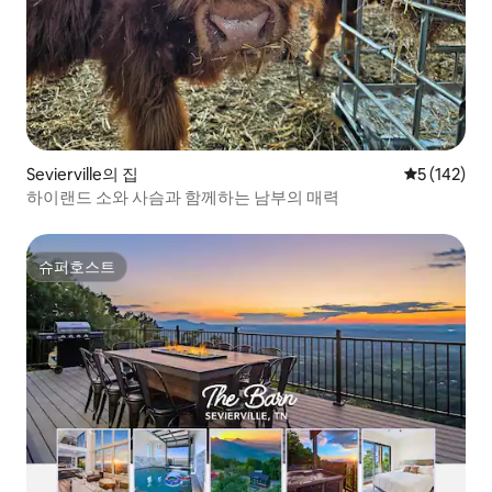
Sevierville의 집
평점 5점(5점
5 (142)
하이랜드 소와 사슴과 함께하는 남부의 매력
슈퍼호스트
슈퍼호스트