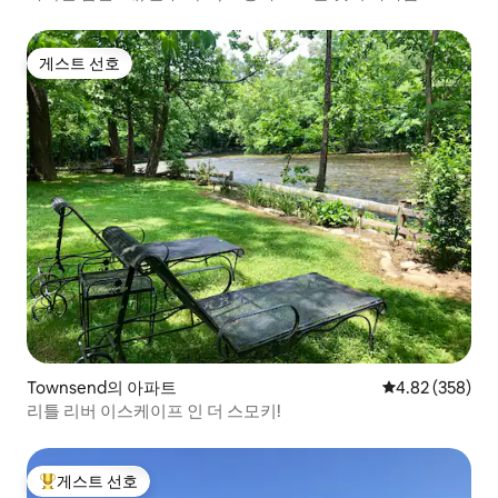
게스트 선호
게스트 선호
Townsend의 아파트
평점 4.82점(5점
4.82 (358)
리틀 리버 이스케이프 인 더 스모키!
게스트 선호
상위 게스트 선호