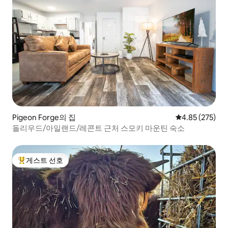
Pigeon Forge의 집
평점 4.85점(5점
4.85 (275)
돌리우드/아일랜드/레콘트 근처 스모키 마운틴 숙소
게스트 선호
상위 게스트 선호