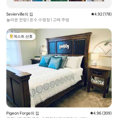
Sevierville의 집
평점 4.92점(5점
4.92 (178)
놀라운 전망 | 온수 수영장 | 고메 주방
게스트 선호
상위 게스트 선호
Pigeon Forge의 집
평점 4.96점(5점
4.96 (309)