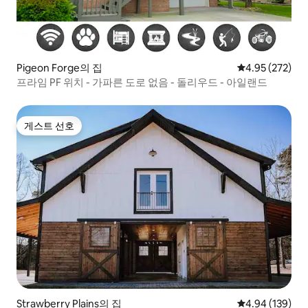
Pigeon Forge의 집
평점 4.95점(5점
4.95 (272)
프라임 PF 위치 - 가파른 도로 없음 - 돌리우드 - 아일랜드
게스트 선호
게스트 선호
Strawberry Plains의 집
평점 4.94점(5점
4.94 (139)