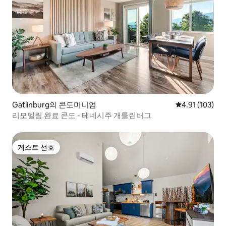
Gatlinburg의 콘도미니엄
평점 4.91점(5
4.91 (103)
리모델링 완료 콘도 - 테네시주 개틀린버그
게스트 선호
게스트 선호