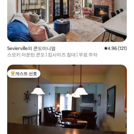
Sevierville의 콘도미니엄
평점 4.96점(5
4.96 (121)
스모키 마운틴 콘도 | 킹사이즈 침대 | 무료 주차
게스트 선호
상위 게스트 선호