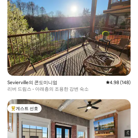
Sevierville의 콘도미니엄
평점 4.98점(5점
4.98 (148)
리버 드림스 - 아래층의 조용한 강변 숙소
게스트 선호
상위 게스트 선호