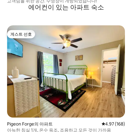
고객님을 위한 공간. 수영장이 개방되었습니다!
에어컨이 있는 아파트 숙소
게스트 선호
게스트 선호
Pigeon Forge의 아파트
평점 4.97점(5점
4.97 (168)
아늑한 침실 1개, 온수 욕조, 조용하고 모든 것이 가까움