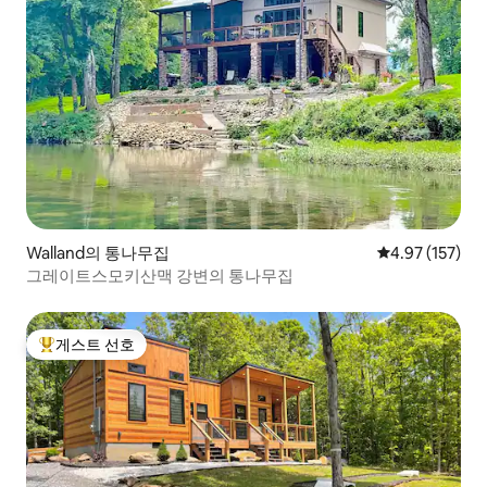
Walland의 통나무집
평점 4.97점(5
4.97 (157)
그레이트스모키산맥 강변의 통나무집
게스트 선호
상위 게스트 선호