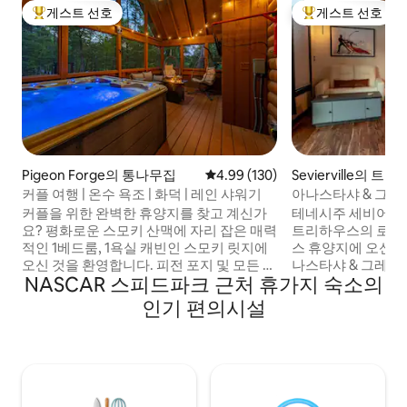
게스트 선호
게스트 선호
상위 게스트 선호
상위 게스트 선호
Pigeon Forge의 통나무집
평점 4.99점(5점 만점), 후기 130
4.99 (130)
Sevierville의 트
커플 여행 | 온수 욕조 | 화덕 | 레인 샤워기
아나스타샤 & 그레이
조 | 리버프런트
커플을 위한 완벽한 휴양지를 찾고 계신가
테네시주 세비어빌
요? 평화로운 스모키 산맥에 자리 잡은 매력
트리하우스의 로맨
적인 1베드룸, 1욕실 캐빈인 스모키 릿지에
스 휴양지에 오신 
오신 것을 환영합니다. 피전 포지 및 모든 액
나스타샤 & 그레이
NASCAR 스피드파크 근처 휴가지 숙소의
티비티까지 15분 거리에 있지만, 조용한 프
50가지 음영에서 
라이버시를 누릴 수 있습니다. 다시 연결하
럭셔리, 레드룸 환상
인기 편의시설
거나, 휴식을 취하거나, 특별한 것을 기념하
리틀 피전강(짧은 
기 위해 이곳에 오셨다면, 이 아늑한 은신처
스모키 산맥의 숨
는 꿈의 숙박에 필요한 모든 것을 갖추고 있
다. 온수 욕조에서 
습니다. 🏡💕 줄줄이 늘어선 진입로를 따라
구가 있는 커다란 
들어오는 순간부터 동화책 속 휴양지로 들
푹신한 로브를 입고
어간 듯한 기분을 느낄 수 있습니다.
같은 휴가를 원하는