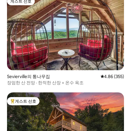
게스트 선호
게스트 선호
Sevierville의 통나무집
평점 4.86점(5점
4.86 (355)
장엄한 산 전망 · 한적한 산장 + 온수 욕조
게스트 선호
상위 게스트 선호