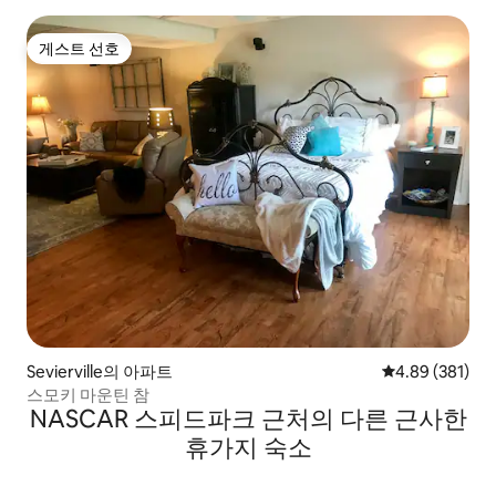
게스트 선호
게스트 선호
Sevierville의 아파트
평점 4.89점(5점
4.89 (381)
스모키 마운틴 참
NASCAR 스피드파크 근처의 다른 근사한
휴가지 숙소