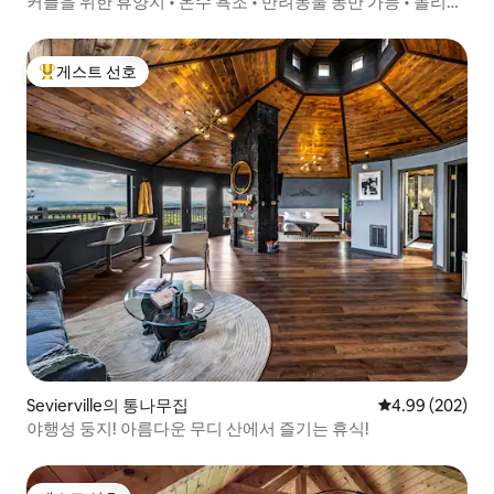
커플을 위한 휴양지 • 온수 욕조 • 반려동물 동반 가능 • 돌리우
드
게스트 선호
상위 게스트 선호
Sevierville의 통나무집
평점 4.99점(5점
4.99 (202)
야행성 둥지! 아름다운 무디 산에서 즐기는 휴식!