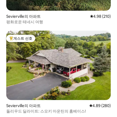
Sevierville의 아파트
평점 4.98점(5점
4.98 (210)
평화로운 테네시 여행
게스트 선호
상위 게스트 선호
Sevierville의 아파트
평점 4.89점(5점
4.89 (280)
돌리우드 딜라이트: 스모키 마운틴의 홈베이스!