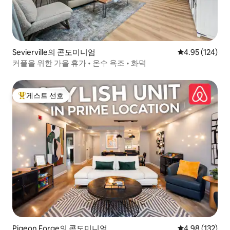
Sevierville의 콘도미니엄
평점 4.95점(5점
4.95 (124)
커플을 위한 가을 휴가 • 온수 욕조 • 화덕
게스트 선호
상위 게스트 선호
Pigeon Forge의 콘도미니엄
평점 4.98점(5점
4.98 (132)