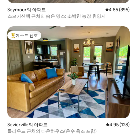
Seymour의 아파트
평점 4.85점(5점
4.85 (395)
스모키산맥 근처의 숨은 명소: 소박한 농장 휴양지
게스트 선호
상위 게스트 선호
Sevierville의 아파트
평점 4.95점(5점
4.95 (128)
돌리우드 근처의 타운하우스(온수 욕조 포함)