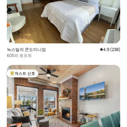
녹스빌의 콘도미니엄
평점 4.9점(5점
4.9 (238)
605의 로프트
게스트 선호
상위 게스트 선호