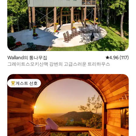
Walland의 통나무집
평점 4.96점(5
4.96 (117)
그레이트스모키산맥 강변의 고급스러운 트리하우스
게스트 선호
상위 게스트 선호