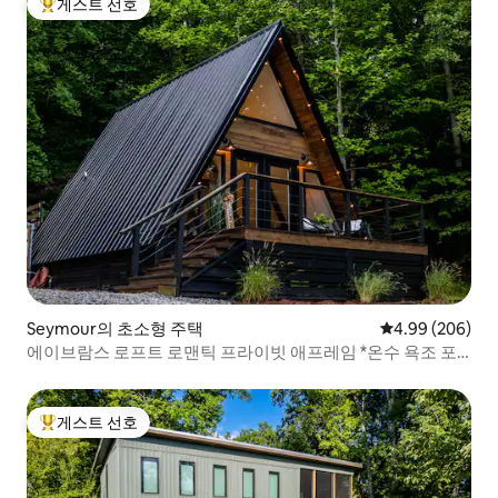
게스트 선호
상위 게스트 선호
Seymour의 초소형 주택
평점 4.99점(5점
4.99 (206)
에이브람스 로프트 로맨틱 프라이빗 애프레임 *온수 욕조 포
함*
게스트 선호
상위 게스트 선호