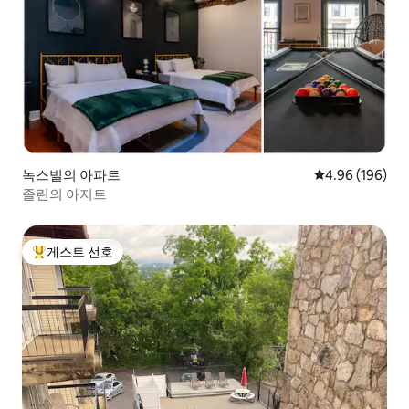
녹스빌의 아파트
평점 4.96점(5점
4.96 (196)
졸린의 아지트
게스트 선호
상위 게스트 선호