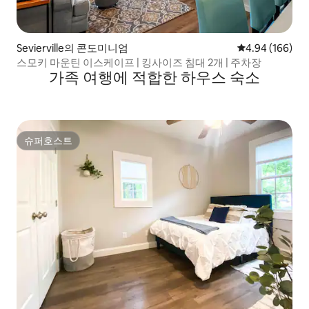
Sevierville의 콘도미니엄
평점 4.94점(5점
4.94 (166)
스모키 마운틴 이스케이프 | 킹사이즈 침대 2개 | 주차장
가족 여행에 적합한 하우스 숙소
슈퍼호스트
슈퍼호스트