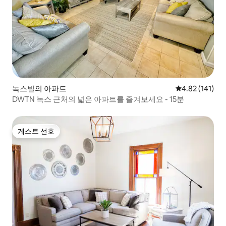
녹스빌의 아파트
평점 4.82점(5
4.82 (141)
DWTN 녹스 근처의 넓은 아파트를 즐겨보세요 - 15분
게스트 선호
게스트 선호