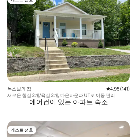
게스트 선호
녹스빌의 집
평점 4.95점(5
4.95 (141)
새로운 침실 2개/욕실 2개, 다운타운과 UT로 이동 편리
에어컨이 있는 아파트 숙소
게스트 선호
게스트 선호