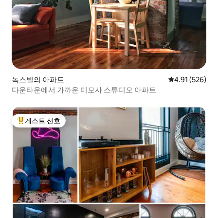
녹스빌의 아파트
평점 4.91점(5점
4.91 (526)
다운타운에서 가까운 미모사 스튜디오 아파트
게스트 선호
상위 게스트 선호