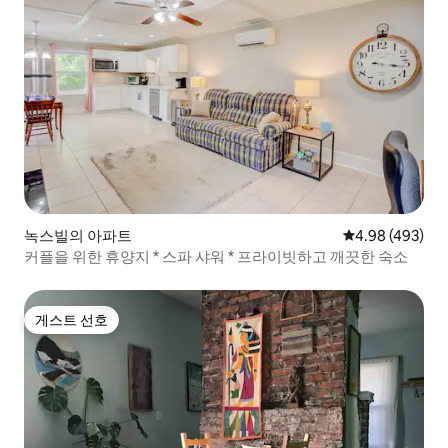
녹스빌의 아파트
평점 4.98점(5점
4.98 (493)
커플을 위한 휴양지 * 스파 샤워 * 프라이빗하고 깨끗한 숙소
게스트 선호
게스트 선호