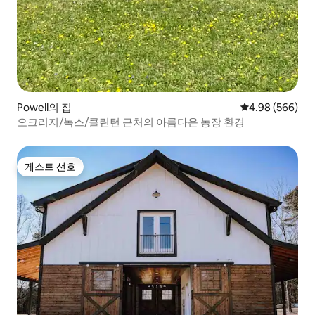
Powell의 집
평점 4.98점(5점
4.98 (566)
오크리지/녹스/클린턴 근처의 아름다운 농장 환경
게스트 선호
게스트 선호