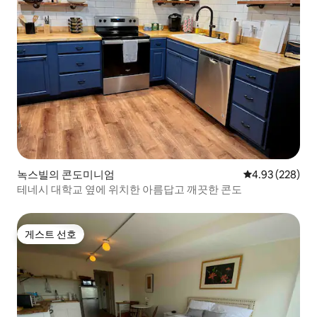
녹스빌의 콘도미니엄
평점 4.93점(5점
4.93 (228)
테네시 대학교 옆에 위치한 아름답고 깨끗한 콘도
게스트 선호
게스트 선호