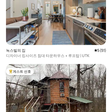
녹스빌의 집
평점 5점(5
5 (51)
디자이너 킹사이즈 침대 타운하우스 + 루프탑 | UTK
게스트 선호
상위 게스트 선호