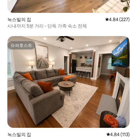
녹스빌의 집
평점 4.84점(5점
4.84 (227)
시내까지 5분 거리 - 단독 가족 숙소 전체
슈퍼호스트
슈퍼호스트
녹스빌의 집
평점 4.84점(5
4.84 (113)