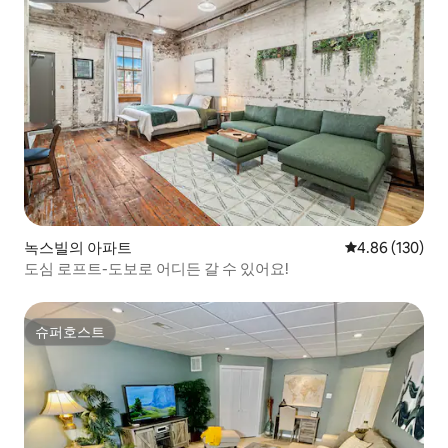
녹스빌의 아파트
평점 4.86점(5점
4.86 (130)
도심 로프트-도보로 어디든 갈 수 있어요!
슈퍼호스트
슈퍼호스트