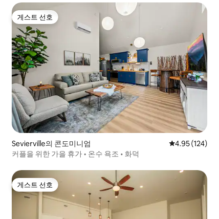
게스트 선호
게스트 선호
Sevierville의 콘도미니엄
평점 4.95점(5점
4.95 (124)
커플을 위한 가을 휴가 • 온수 욕조 • 화덕
게스트 선호
게스트 선호