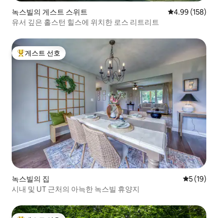
녹스빌의 게스트 스위트
평점 4.99점(5점
4.99 (158)
유서 깊은 홀스턴 힐스에 위치한 로스 리트리트
게스트 선호
상위 게스트 선호
녹스빌의 집
평점 5점(5
5 (19)
시내 및 UT 근처의 아늑한 녹스빌 휴양지