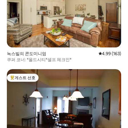
녹스빌의 콘도미니엄
평점 4.99점(5점
4.99 (163)
쿠퍼 코너: *올드시티*셀프 체크인*
게스트 선호
상위 게스트 선호