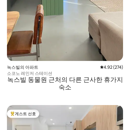
녹스빌의 아파트
평점 4.92점(5점
4.92 (274)
소코노 레인저 스테이션
녹스빌 동물원 근처의 다른 근사한 휴가지
숙소
게스트 선호
상위 게스트 선호