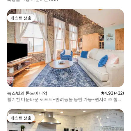
게스트 선호
게스트 선호
녹스빌의 콘도미니엄
평점 4.93점(5점
4.93 (432)
활기찬 다운타운 로프트~반려동물 동반 가능~퀸사이즈 침대
2개
게스트 선호
게스트 선호