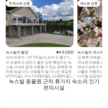
게스트 선호
게스트 선호
상위 게스트 선호
게스트 선호
녹스빌의 별장
평점 4.9점(5점 만점), 후기 203
4.9 (203)
녹스빌의 게스트 
리버 리퓨지 - UT 7마일/스모키 산 출구 16
강 북쪽 아래층 스
마일
습니다.
이 조용하고 경치가 좋은 강변 휴양지는 녹
아늑한 아래층 스
스빌 시내로 쉽게 이동할 수 있는 완벽한 위
테네시강에서 약 2
치에 있습니다. 사람들이 덜 다니는 뒷길로
나홀로 여행자나 가
UT(7마일), 구시가지(5마일), 시내(6마일)
디지털 잠금장치가 
녹스빌 동물원 근처 휴가지 숙소의 인기
로 가는 경로를 이용할 수 있습니다. 전용 진
5명까지 숙박 가능합
입로가 있는 이 전원주택은 1,000평방피트
가 있는 TV(넷플릭스,
편의시설
이상의 면적을 자랑합니다. 1층에는 주방,
+), 모바일 장치 충
식사 공간, 좌석 공간, 디럭스 욕실, 풀사이
W&D, 무료 와이파
즈 세탁기 및 건조기가 있습니다. 2층에 위
레인지가 없지만 냉
치한 오픈형 거실/침실은 강의 멋진 전망을
지, 큐리그, 전기 