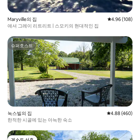
Maryville의 집
평점 4.96점(5점
4.96 (108)
애셔 그레이 리트리트 | 스모키의 현대적인 집
슈퍼호스트
슈퍼호스트
녹스빌의 집
평점 4.88점(5점
4.88 (460)
한적한 시골에 있는 아늑한 숙소
게스트 선호