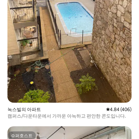
녹스빌의 아파트
평점 4.84점(5점
4.84 (406)
캠퍼스/다운타운에서 가까운 아늑하고 편안한 콘도입니다.
슈퍼호스트
슈퍼호스트