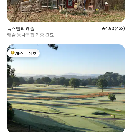
녹스빌의 캐슬
평점 4.93점(5점
4.93 (423)
캐슬 통나무집 위층 완료
게스트 선호
상위 게스트 선호