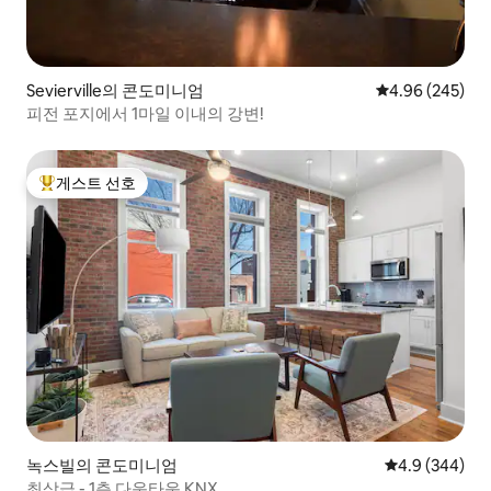
Sevierville의 콘도미니엄
평점 4.96점(5점
4.96 (245)
피전 포지에서 1마일 이내의 강변!
게스트 선호
상위 게스트 선호
녹스빌의 콘도미니엄
평점 4.9점(5점
4.9 (344)
최상급 - 1층 다운타운 KNX