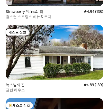
Strawberry Plains의 집
평점 4.94점(5점
4.94 (138)
홀스턴 스프링스 베뉴 & 로지
게스트 선호
게스트 선호
녹스빌의 집
평점 4.89점(5점
4.89 (189)
글렌 하우스
게스트 선호
상위 게스트 선호