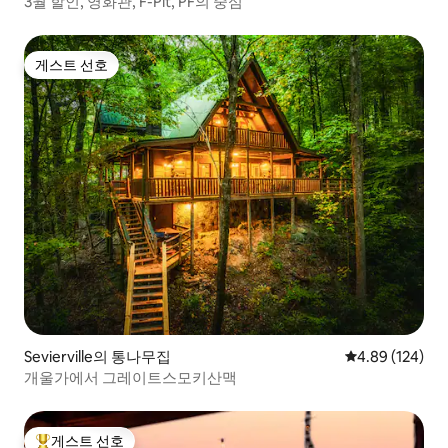
3월 할인, 영화관, F-Pit, PF의 중심
게스트 선호
게스트 선호
Sevierville의 통나무집
평점 4.89점(5점
4.89 (124)
개울가에서 그레이트스모키산맥
게스트 선호