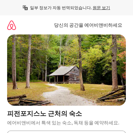
콘
일부 정보가 자동 번역되었습니다. 
원문 보기
텐
츠
로
당신의 공간을 에어비앤비하세요
바
로
가
기
피전포지스노 근처의 숙소
에어비앤비에서 특색 있는 숙소, 독채 등을 예약하세요.