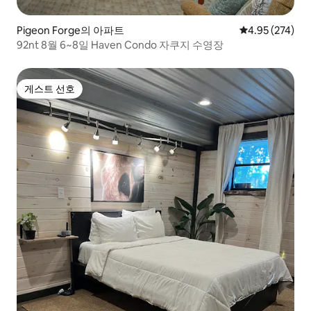
Pigeon Forge의 아파트
평점 4.95점(5점
4.95 (274)
92nt 8월 6~8일 Haven Condo 자쿠지 수영장
게스트 선호
게스트 선호