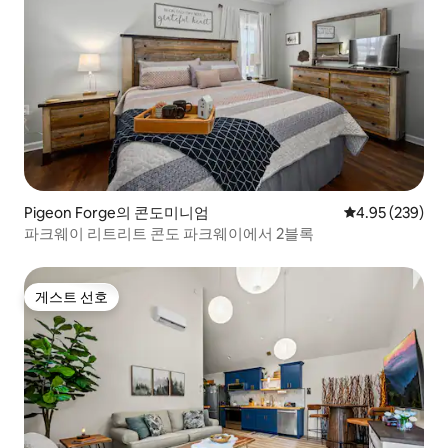
Pigeon Forge의 콘도미니엄
평점 4.95점(5점
4.95 (239)
파크웨이 리트리트 콘도 파크웨이에서 2블록
게스트 선호
게스트 선호