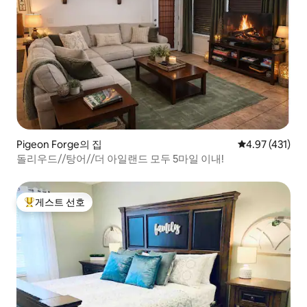
Pigeon Forge의 집
평점 4.97점(5
4.97 (431)
돌리우드//탕어//더 아일랜드 모두 5마일 이내!
게스트 선호
상위 게스트 선호