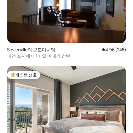
Sevierville의 콘도미니엄
평점 4.96점(5점
4.96 (245)
피전 포지에서 1마일 이내의 강변!
게스트 선호
상위 게스트 선호