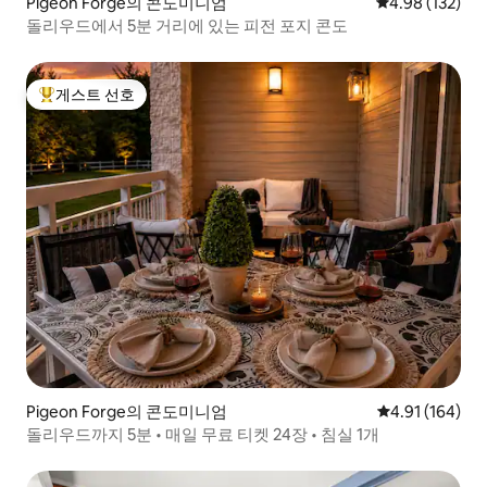
Pigeon Forge의 콘도미니엄
평점 4.98점(5점
4.98 (132)
돌리우드에서 5분 거리에 있는 피전 포지 콘도
게스트 선호
상위 게스트 선호
Pigeon Forge의 콘도미니엄
평점 4.91점(5
4.91 (164)
돌리우드까지 5분 • 매일 무료 티켓 24장 • 침실 1개