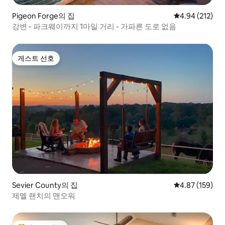
Pigeon Forge의 집
평점 4.94점(5점
4.94 (212)
강변 - 파크웨이까지 1마일 거리 - 가파른 도로 없음
게스트 선호
게스트 선호
Sevier County의 집
평점 4.87점(5점
4.87 (159)
제엘 랜치의 맨오워