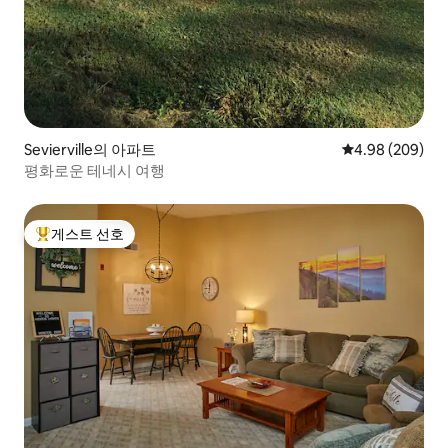
Sevierville의 아파트
평점 4.98점(5점
4.98 (209)
평화로운 테네시 여행
게스트 선호
상위 게스트 선호