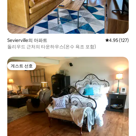
Sevierville의 아파트
평점 4.95점(5
4.95 (127)
돌리우드 근처의 타운하우스(온수 욕조 포함)
게스트 선호
게스트 선호