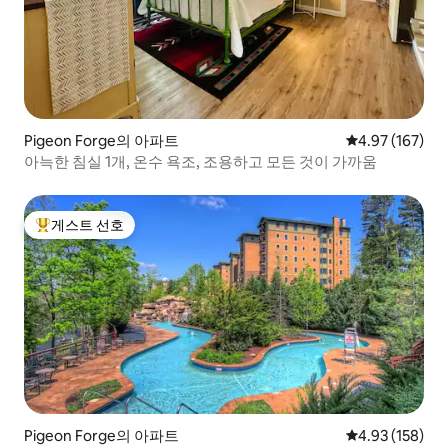
Pigeon Forge의 아파트
평점 4.97점(5점
4.97 (167)
아늑한 침실 1개, 온수 욕조, 조용하고 모든 것이 가까움
게스트 선호
상위 게스트 선호
Pigeon Forge의 아파트
평점 4.93점(5점
4.93 (158)