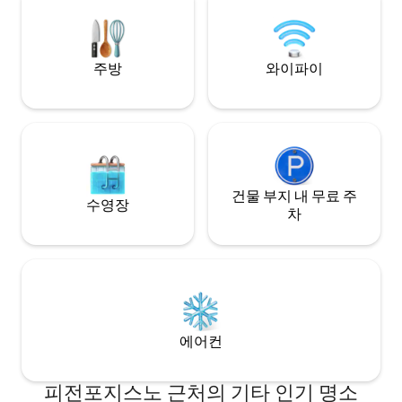
리우드까지 18분 거리 🎢 국립공원까지 📍
24분 🌲 오베르 스키 산까지📍 30분 🏂⛷️
주방
와이파이
건물 부지 내 무료 주
수영장
차
에어컨
피전포지스노 근처의 기타 인기 명소