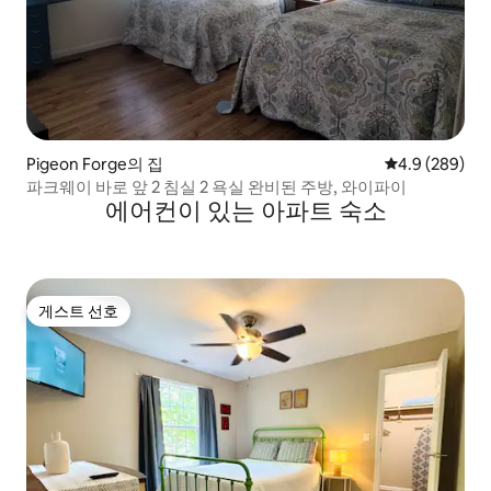
Pigeon Forge의 집
평점 4.9점(5점
4.9 (289)
파크웨이 바로 앞 2 침실 2 욕실 완비된 주방, 와이파이
에어컨이 있는 아파트 숙소
게스트 선호
게스트 선호