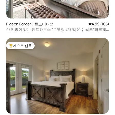
Pigeon Forge의 콘도미니엄
평점 4.99점(5점
4.99 (105)
산 전망이 있는 펜트하우스 *수영장 2개 및 온수 욕조*파크웨
이에 위치
게스트 선호
상위 게스트 선호