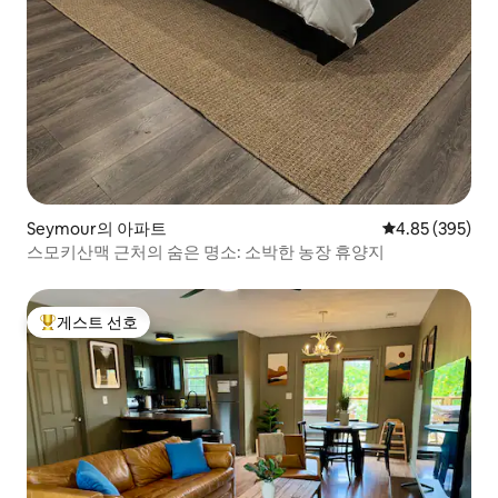
Seymour의 아파트
평점 4.85점(5점
4.85 (395)
스모키산맥 근처의 숨은 명소: 소박한 농장 휴양지
게스트 선호
상위 게스트 선호