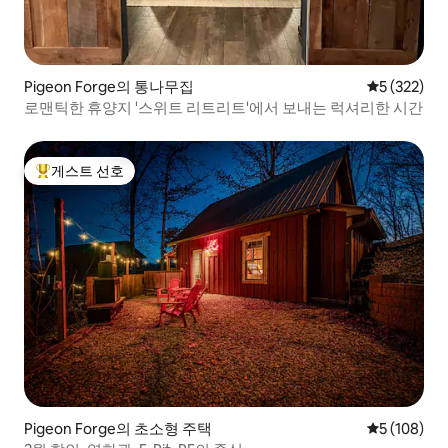
Pigeon Forge의 통나무집
평점 5점(5점
5 (322)
로맨틱한 휴양지 '스위트 리트리트'에서 보내는 럭셔리한 시간
게스트 선호
상위 게스트 선호
Pigeon Forge의 초소형 주택
평점 5점(5점
5 (108)