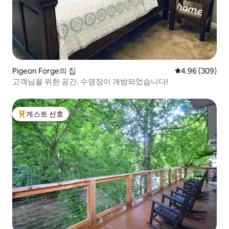
Pigeon Forge의 집
평점 4.96점(5점
4.96 (309)
고객님을 위한 공간. 수영장이 개방되었습니다!
게스트 선호
상위 게스트 선호