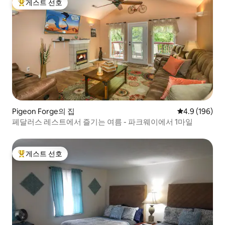
게스트 선호
상위 게스트 선호
Pigeon Forge의 집
평점 4.9점(5점
4.9 (196)
페달러스 레스트에서 즐기는 여름 - 파크웨이에서 1마일
게스트 선호
상위 게스트 선호