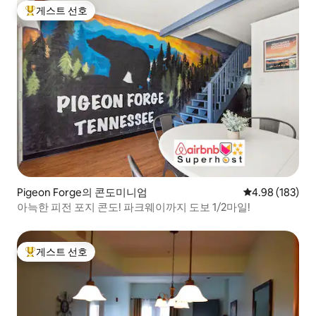
게스트 선호
상위 게스트 선호
Pigeon Forge의 콘도미니엄
평점 4.98점(5점
4.98 (183)
아늑한 피전 포지 콘도! 파크웨이까지 도보 1/2마일!
게스트 선호
상위 게스트 선호