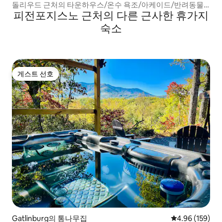
돌리우드 근처의 타운하우스/온수 욕조/아케이드/반려동물
피전포지스노 근처의 다른 근사한 휴가지
동반 가능
숙소
게스트 선호
게스트 선호
Gatlinburg의 통나무집
평점 4.96점(5점
4.96 (159)