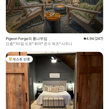
Pigeon Forge의 통나무집
평점 4.94점(5점
4.94 (247)
단층* 1마일 도로* 화덕* 온수 욕조* 사우나
게스트 선호
상위 게스트 선호