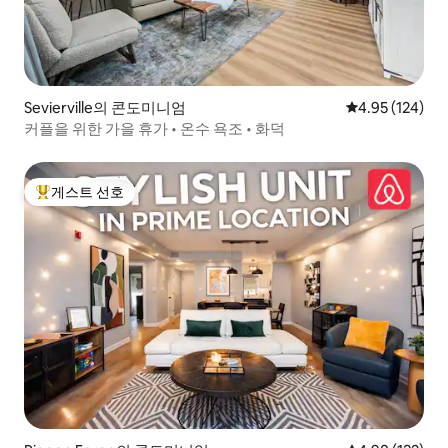
Sevierville의 콘도미니엄
평점 4.95점(5점
4.95 (124)
커플을 위한 가을 휴가 • 온수 욕조 • 화덕
게스트 선호
상위 게스트 선호