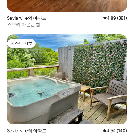
Sevierville의 아파트
평점 4.89점(5점
4.89 (381)
스모키 마운틴 참
게스트 선호
게스트 선호
Sevierville의 아파트
평점 4.94점(5점
4.94 (140)