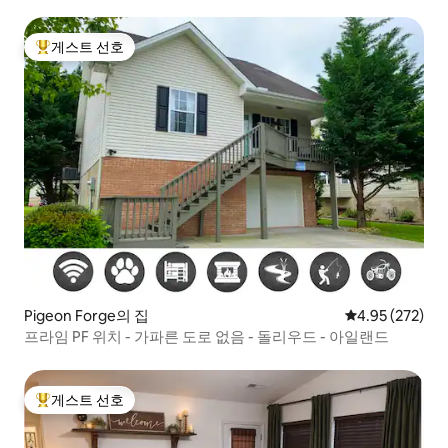
게스트 선호
상위 게스트 선호
Pigeon Forge의 집
평점 4.95점(5점
4.95 (272)
프라임 PF 위치 - 가파른 도로 없음 - 돌리우드 - 아일랜드
게스트 선호
상위 게스트 선호