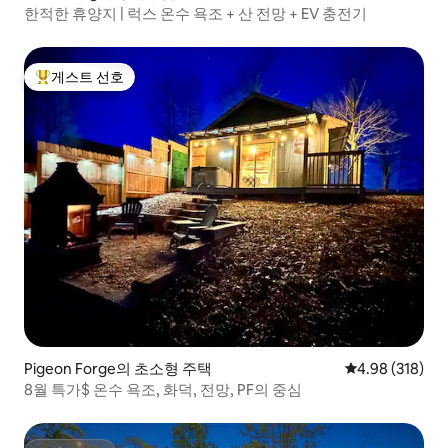
한적한 휴양지 | 럭스 온수 욕조 + 산 전망 + EV 충전기
게스트 선호
상위 게스트 선호
Pigeon Forge의 초소형 주택
평점 4.98점(5점
4.98 (318)
8월 특가$ 온수 욕조, 화덕, 전망, PF의 중심