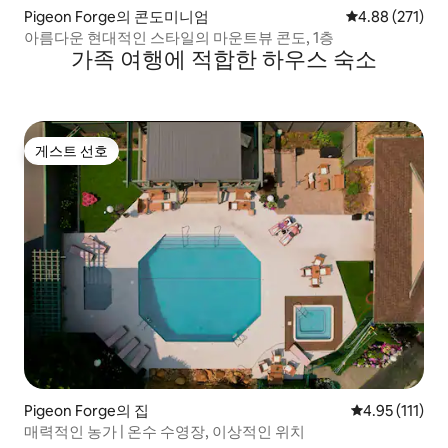
Pigeon Forge의 콘도미니엄
평점 4.88점(5점
4.88 (271)
아름다운 현대적인 스타일의 마운트뷰 콘도, 1층
가족 여행에 적합한 하우스 숙소
게스트 선호
게스트 선호
Pigeon Forge의 집
평점 4.95점(5
4.95 (111)
매력적인 농가 | 온수 수영장, 이상적인 위치