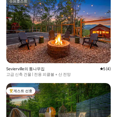
슈퍼호스트
슈퍼호스트
Sevierville의 통나무집
평점 5점(
5 (4)
고급 신축 건물 | 전용 피클볼 + 산 전망
게스트 선호
상위 게스트 선호