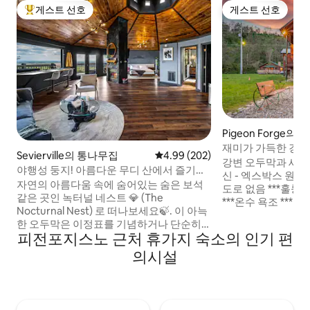
게스트 선호
게스트 선호
상위 게스트 선호
게스트 선호
Pigeon Forge의
재미가 가득한 강변
Sevierville의 통나무집
평점 4.99점(5점 만점), 후기 202
4.99 (202)
시 가능
강변 오두막과 새로운 가구 **
야행성 둥지! 아름다운 무디 산에서 즐기는
신 - 엑스박스 원 -
휴식!
자연의 아름다움 속에 숨어있는 숨은 보석
도로 없음 ***훌륭
같은 곳인 녹터널 네스트 💎 (The
***온수 욕조 ***
Nocturnal Nest) 로 떠나보세요🍃. 이 아늑
불가. *********** 강변 ********** A Barrel of
한 오두막은 이정표를 기념하거나 단순히
Fun은 침실 2개(
피전포지스노 근처 휴가지 숙소의 인기 편
재미를 위해 사랑새를 위한 목가적인 탈출
공개), 강가에 위치
을 제공합니다🥰! 개인 극장, 화덕🍹🏝️, 온
의시설
도착하면 여러분과 
수 욕조, 바비큐 그릴이 있는 넓은 야외 파티
변 숙소에 즉시 반
오로 나만의 럭셔리 파라다이스를 만들어
도로가 없습니다.
보세요. 비둘기 포지까지📍 17분 개틀린버
그까지 📍25분 녹스빌까지 📍57분 ✈️ 📍돌