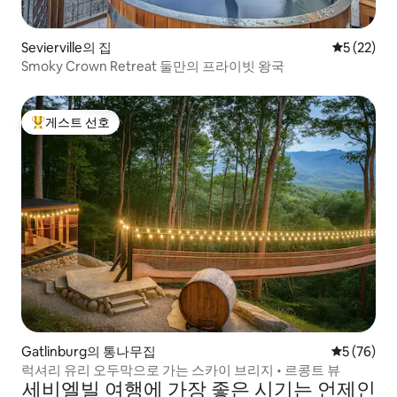
Sevierville의 집
평점 5점(5
5 (22)
Smoky Crown Retreat 둘만의 프라이빗 왕국
게스트 선호
상위 게스트 선호
Gatlinburg의 통나무집
평점 5점(5
5 (76)
럭셔리 유리 오두막으로 가는 스카이 브리지 • 르콩트 뷰
세비엘빌 여행에 가장 좋은 시기는 언제인