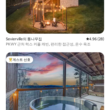
Sevierville의 통나무집
평점 4.96점(5
4.96 (28)
PKWY 근처 럭스 커플 캐빈, 편리한 접근성, 온수 욕조
게스트 선호
상위 게스트 선호