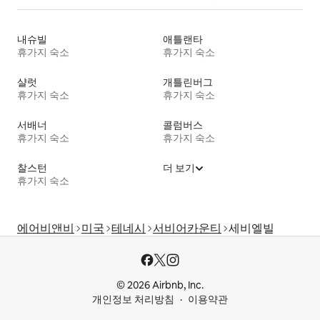
내슈빌
애틀랜타
휴가지 숙소
휴가지 숙소
샬럿
개틀린버그
휴가지 숙소
휴가지 숙소
서배너
콜럼버스
휴가지 숙소
휴가지 숙소
찰스턴
더 보기
휴가지 숙소
에어비앤비
미국
테네시
서비어카운티
세비엘빌
© 2026 Airbnb, Inc.
개인정보 처리방침
이용약관