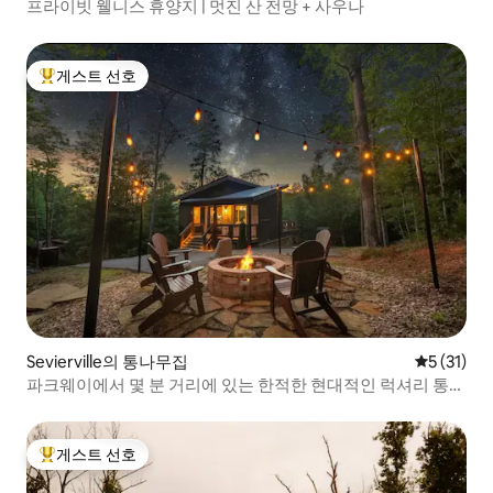
프라이빗 웰니스 휴양지 | 멋진 산 전망 + 사우나
게스트 선호
상위 게스트 선호
Sevierville의 통나무집
평점 5점(5
5 (31)
파크웨이에서 몇 분 거리에 있는 한적한 현대적인 럭셔리 통나
무집
게스트 선호
상위 게스트 선호