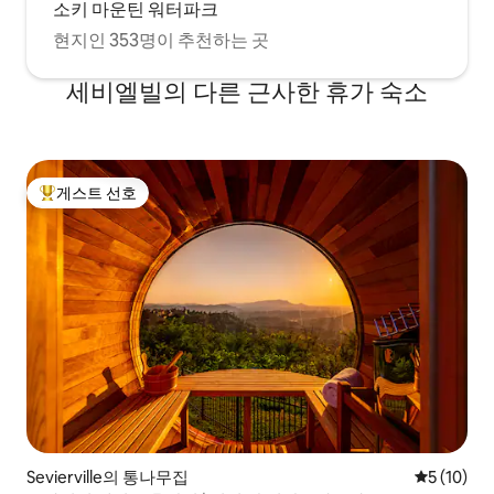
소키 마운틴 워터파크
현지인 353명이 추천하는 곳
세비엘빌의 다른 근사한 휴가 숙소
게스트 선호
상위 게스트 선호
Sevierville의 통나무집
평점 5점(5
5 (10)