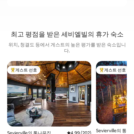
최고 평점을 받은 세비엘빌의 휴가 숙소
위치, 청결도 등에서 게스트의 높은 평가를 받은 숙소입니
다.
게스트 선호
게스트 선호
상위 게스트 선호
상위 게스트 선호
Sevierville의 통
Sevierville의 통나무집
평점 4.99점(5점 만점), 후기 202
4.99 (202)