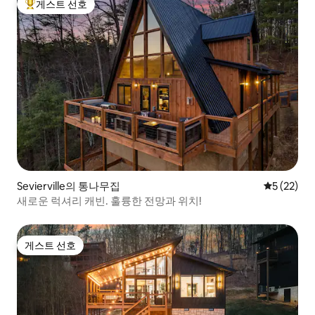
게스트 선호
상위 게스트 선호
Sevierville의 통나무집
평점 5점(5
5 (22)
새로운 럭셔리 캐빈. 훌륭한 전망과 위치!
게스트 선호
게스트 선호