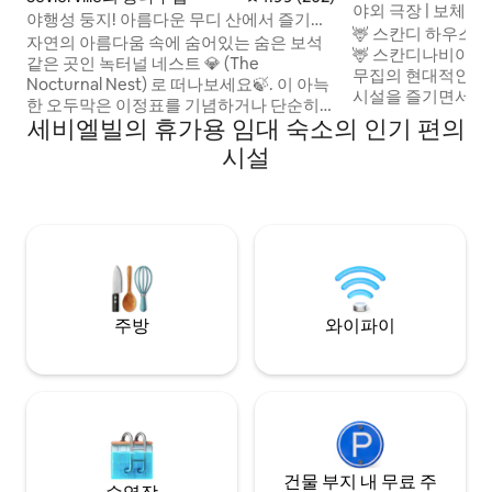
야외 극장 | 보체 | 
야행성 둥지! 아름다운 무디 산에서 즐기는
한적한 위치
🦌 스칸디 하우스
휴식!
자연의 아름다움 속에 숨어있는 숨은 보석
🦌 스칸디나비아에서 영감을 받은 이 통나
같은 곳인 녹터널 네스트 💎 (The
무집의 현대적인 디
Nocturnal Nest) 로 떠나보세요🍃. 이 아늑
시설을 즐기면서 
한 오두막은 이정표를 기념하거나 단순히
서 휴식을 취해보세요
세비엘빌의 휴가용 임대 숙소의 인기 편의
재미를 위해 사랑새를 위한 목가적인 탈출
에 새로 지어졌으며 
을 제공합니다🥰! 개인 극장, 화덕🍹🏝️, 온
시설
트되었습니다. 야외 
수 욕조, 바비큐 그릴이 있는 넓은 야외 파티
좌석, 게임을 갖춘
오로 나만의 럭셔리 파라다이스를 만들어
다. 내부에는 디자
보세요. 비둘기 포지까지📍 17분 개틀린버
인용 식탁, 새로운 
그까지 📍25분 녹스빌까지 📍57분 ✈️ 📍돌
간, 메인 침실 킹사
리우드까지 18분 거리 🎢 국립공원까지 📍
바, 독서 공간을 
24분 🌲 오베르 스키 산까지📍 30분 🏂⛷️
주방
와이파이
건물 부지 내 무료 주