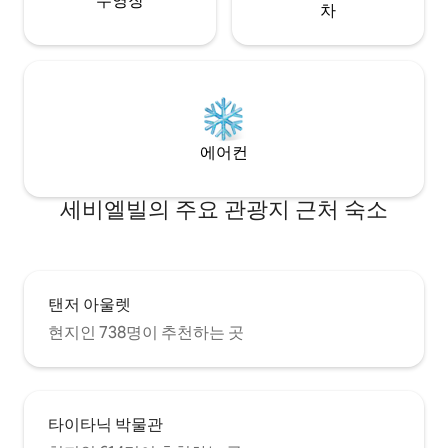
수영장
차
에어컨
세비엘빌의 주요 관광지 근처 숙소
탠저 아울렛
현지인 738명이 추천하는 곳
타이타닉 박물관