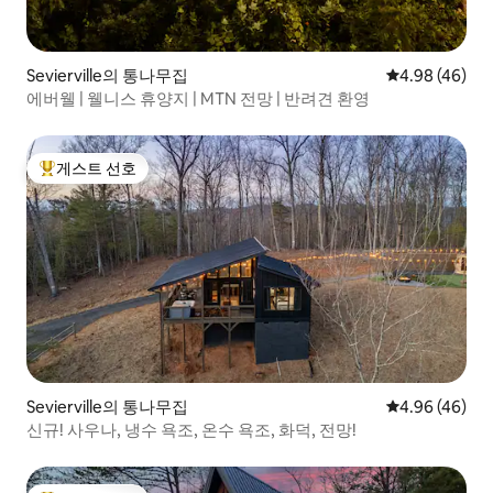
Sevierville의 통나무집
평점 4.98점(5
4.98 (46)
에버웰 | 웰니스 휴양지 | MTN 전망 | 반려견 환영
게스트 선호
상위 게스트 선호
Sevierville의 통나무집
평점 4.96점(5
4.96 (46)
신규! 사우나, 냉수 욕조, 온수 욕조, 화덕, 전망!