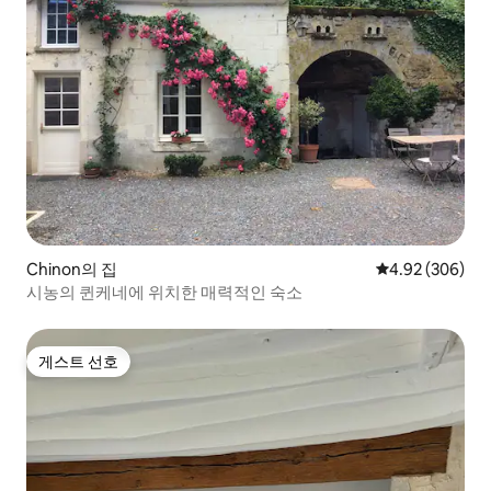
Chinon의 집
평점 4.92점(5점
4.92 (306)
시농의 퀸케네에 위치한 매력적인 숙소
게스트 선호
게스트 선호