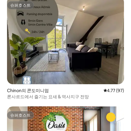
슈퍼호스트
슈퍼호스트
Chinon의 콘도미니엄
평점 4.77점(5
4.77 (97)
론사르드에서 즐기는 요새 & 역사지구 전망
슈퍼호스트
슈퍼호스트