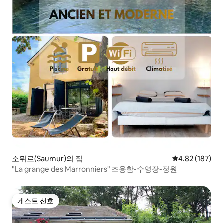
소뮈르(Saumur)의 집
평점 4.82점(5점
4.82 (187)
"La grange des Marronniers" 조용함-수영장-정원
게스트 선호
게스트 선호