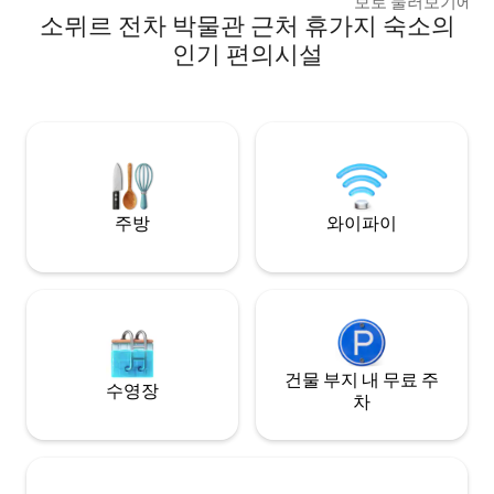
보로 둘러보기에 완
소뮈르 전차 박물관 근처 휴가지 숙소의
✅ 편안함: 퀸사이즈 침
적인 인테리어. 수
인기 편의시설
어 있습니다. ✅ 편의시설: 주방 시설 완비
(무료 커피, 센세오 커피
크인: 열쇠 보관함을
크인. ✅ 자전거 타기: 'Loire by Bicycle' 코
스에서 가깝습니다.
관할 수 있는 옵션 소뮈르에서 숙소를 예약
하세요!
주방
와이파이
건물 부지 내 무료 주
수영장
차