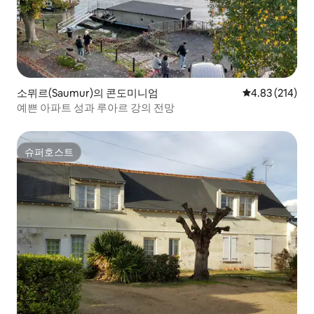
소뮈르(Saumur)의 콘도미니엄
평점 4.83점(5점
4.83 (214)
예쁜 아파트 성과 루아르 강의 전망
슈퍼호스트
슈퍼호스트