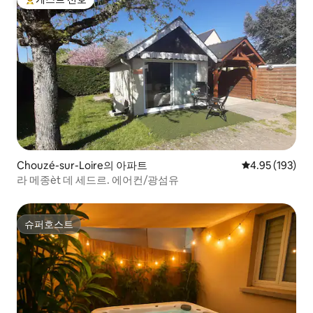
상위 게스트 선호
Chouzé-sur-Loire의 아파트
평점 4.95점(5점
4.95 (193)
라 메종èt 데 세드르. 에어컨/광섬유
슈퍼호스트
슈퍼호스트