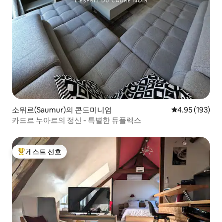
소뮈르(Saumur)의 콘도미니엄
평점 4.95점(5점
4.95 (193)
카드르 누아르의 정신 - 특별한 듀플렉스
게스트 선호
상위 게스트 선호