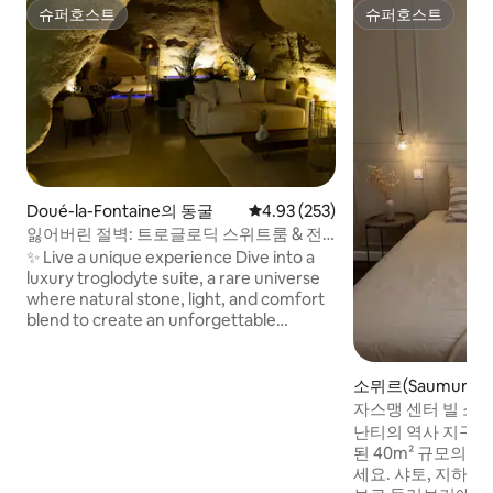
슈퍼호스트
슈퍼호스트
슈퍼호스트
슈퍼호스트
Doué-la-Fontaine의 동굴
평점 4.93점(5점 만점), 후기 253
4.93 (253)
잃어버린 절벽: 트로글로딕 스위트룸 & 전
용 스파
✨ Live a unique experience Dive into a
luxury troglodyte suite, a rare universe
where natural stone, light, and comfort
blend to create an unforgettable
sensory escape. Designed for couples
seeking romance and relaxation, this
one-of-a-kind retreat features a private
소뮈르(Saumur)
indoor spa, heated all year round. A
자스맹 센터 빌 소
timeless haven, where well-being,
숙소
난티의 역사 지구에
charm, and emotion come together.
된 40m² 규모의 
세요. 샤토, 지하 