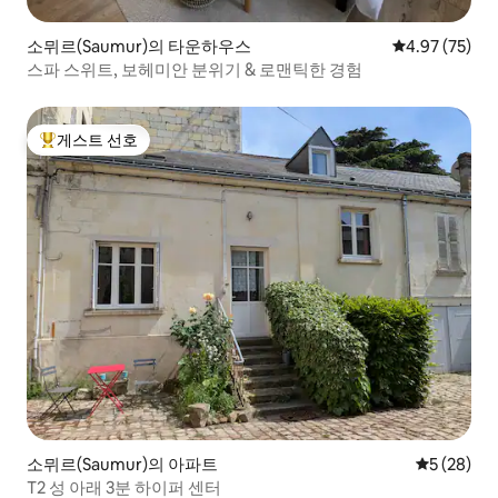
소뮈르(Saumur)의 타운하우스
평점 4.97점(5
4.97 (75)
스파 스위트, 보헤미안 분위기 & 로맨틱한 경험
게스트 선호
상위 게스트 선호
소뮈르(Saumur)의 아파트
평점 5점(5
5 (28)
T2 성 아래 3분 하이퍼 센터