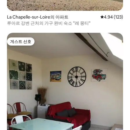
La Chapelle-sur-Loire의 아파트
평점 4.94점(5점
4.94 (123)
루아르 강변 근처의 가구 완비 숙소 "레 몽티"
게스트 선호
게스트 선호