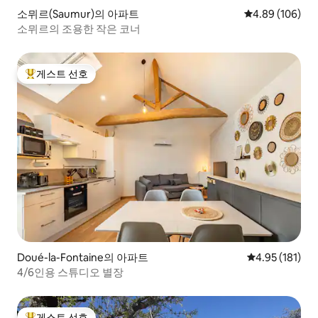
소뮈르(Saumur)의 아파트
평점 4.89점(5점
4.89 (106)
소뮈르의 조용한 작은 코너
게스트 선호
상위 게스트 선호
Doué-la-Fontaine의 아파트
평점 4.95점(5
4.95 (181)
4/6인용 스튜디오 별장
게스트 선호