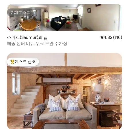
슈퍼호스트
슈퍼호스트
소뮈르(Saumur)의 집
평점 4.82점(5
4.82 (116)
메종 센터 비뉴 무료 보안 주차장
게스트 선호
상위 게스트 선호