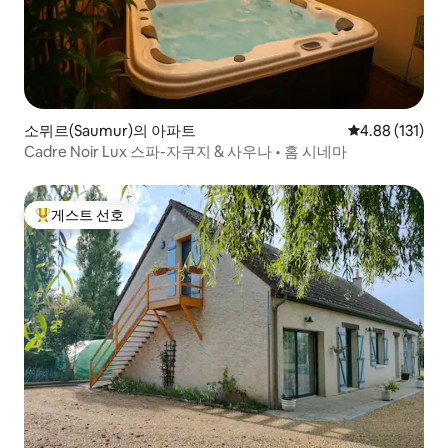
소뮈르(Saumur)의 아파트
평점 4.88점(5
4.88 (131)
Cadre Noir Lux 스파-자쿠지 & 사우나 • 홈 시네마
게스트 선호
상위 게스트 선호