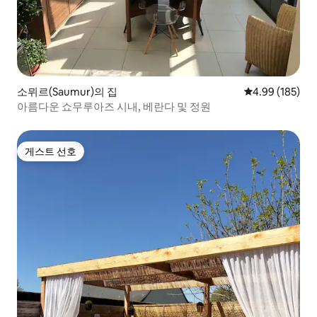
소뮈르(Saumur)의 집
평점 4.99점(5점
4.99 (185)
아름다운 쇼무루아즈 시내, 베란다 및 정원
게스트 선호
게스트 선호