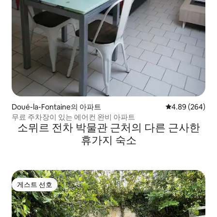
Doué-la-Fontaine의 아파트
평점 4.89점(5점
4.89 (264)
무료 주차장이 있는 에어컨 완비 아파트
소뮈르 전차 박물관 근처의 다른 근사한
휴가지 숙소
게스트 선호
게스트 선호