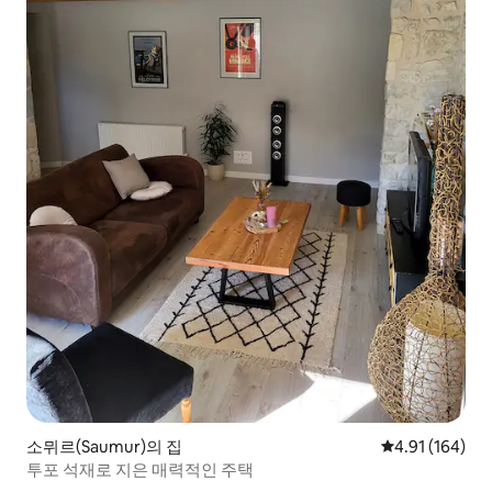
소뮈르(Saumur)의 집
평점 4.91점(5
4.91 (164)
투포 석재로 지은 매력적인 주택