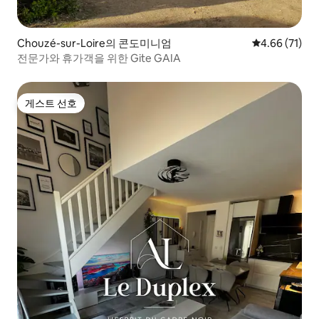
Chouzé-sur-Loire의 콘도미니엄
평점 4.66점(5
4.66 (71)
전문가와 휴가객을 위한 Gite GAIA
게스트 선호
게스트 선호