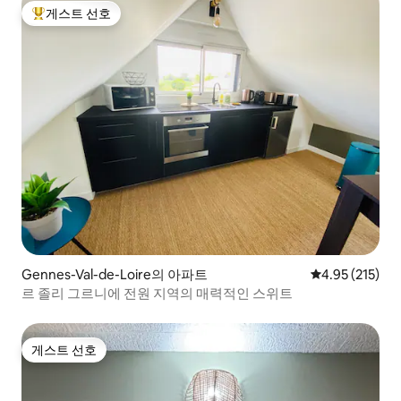
게스트 선호
상위 게스트 선호
Gennes-Val-de-Loire의 아파트
평점 4.95점(5
4.95 (215)
르 졸리 그르니에 전원 지역의 매력적인 스위트
게스트 선호
게스트 선호