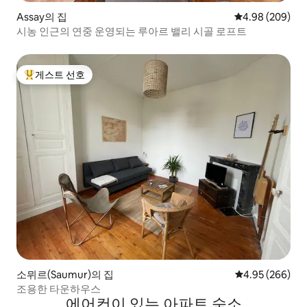
Assay의 집
평점 4.98점(5점
4.98 (209)
시농 인근의 연중 운영되는 루아르 밸리 시골 로프트
게스트 선호
상위 게스트 선호
소뮈르(Saumur)의 집
평점 4.95점(5점
4.95 (266)
조용한 타운하우스
에어컨이 있는 아파트 숙소