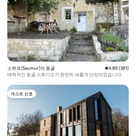
소뮈르(Saumur)의 동굴
평점 4.89점(5점
4.89 (381)
매력적인 동굴 스튜디오가 완전히 새롭게 단장되었습니다.
게스트 선호
게스트 선호