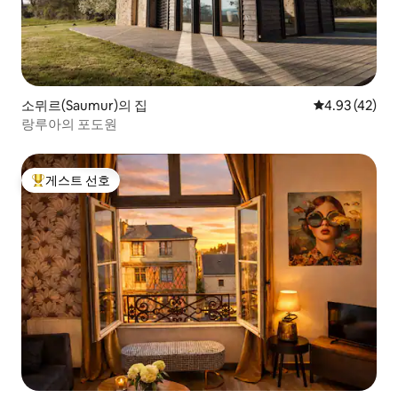
소뮈르(Saumur)의 집
평점 4.93점(5
4.93 (42)
랑루아의 포도원
게스트 선호
상위 게스트 선호