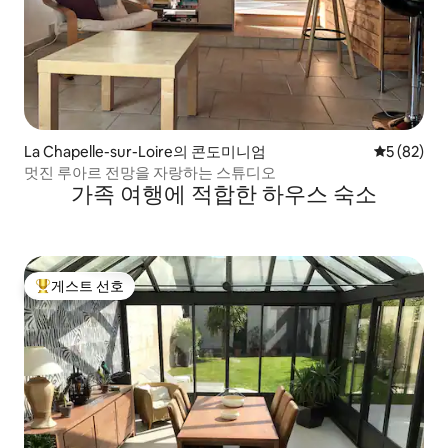
La Chapelle-sur-Loire의 콘도미니엄
평점 5점(5
5 (82)
멋진 루아르 전망을 자랑하는 스튜디오
가족 여행에 적합한 하우스 숙소
게스트 선호
상위 게스트 선호