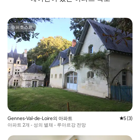
슈퍼호스트
슈퍼호스트
Gennes-Val-de-Loire의 아파트
평점 5점(
5 (3)
아파트 2개 - 성의 별채 - 루아르강 전망