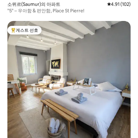
소뮈르(Saumur)의 아파트
평점 4.91점(5
4.91 (102)
"5" – 우아함 & 편안함, Place St Pierre!
게스트 선호
상위 게스트 선호