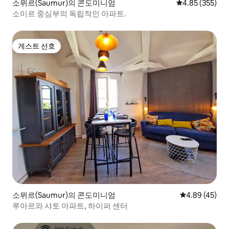
소뮈르(Saumur)의 콘도미니엄
평점 4.85점(5점
4.85 (355)
소미르 중심부의 독립적인 아파트.
게스트 선호
게스트 선호
소뮈르(Saumur)의 콘도미니엄
평점 4.89점(5
4.89 (45)
루아르와 샤토 아파트, 하이퍼 센터