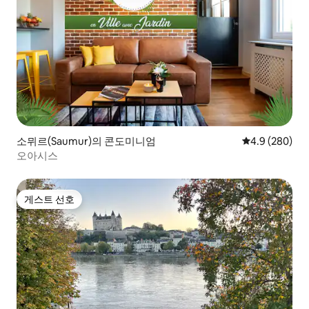
소뮈르(Saumur)의 콘도미니엄
평점 4.9점(5점
4.9 (280)
오아시스
게스트 선호
게스트 선호