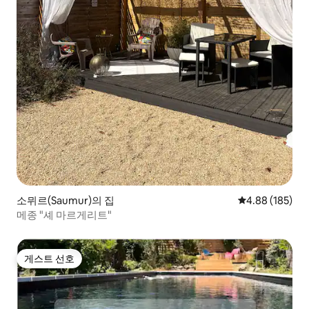
소뮈르(Saumur)의 집
평점 4.88점(5점
4.88 (185)
메종 "셰 마르게리트"
게스트 선호
게스트 선호