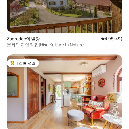
Zagradec의 별장
평점 4.98점(5
4.98 (49)
문화와 자연의 집|Hiša Kulture In Nature
게스트 선호
상위 게스트 선호