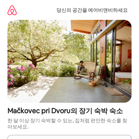
콘
텐
당신의 공간을 에어비앤비하세요
츠
로
바
로
가
기
Mačkovec pri Dvoru의 장기 숙박 숙소
한 달 이상 장기 숙박할 수 있는, 집처럼 편안한 숙소를 찾
아보세요.