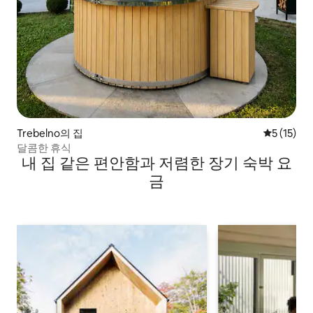
Trebelno의 집
평점 5점(5
5 (15)
달콤한 휴식
내 집 같은 편안함과 저렴한 장기 숙박 요
금