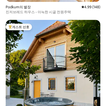
Podkum의 별장
평점 4.99점(5점
4.99 (148)
진저브레드 하우스 - 아늑한 시골 전원주택
게스트 선호
상위 게스트 선호