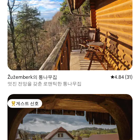
Žužemberk의 통나무집
평점 4.84점(5
4.84 (31)
멋진 전망을 갖춘 로맨틱한 통나무집
게스트 선호
상위 게스트 선호