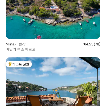
Milna의 별장
평점 4.95점(5
4.95 (78)
바닷가 숙소 미르코
게스트 선호
상위 게스트 선호