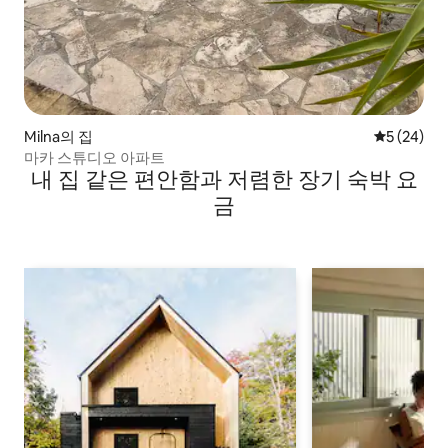
Milna의 집
평점 5점(5
5 (24)
마카 스튜디오 아파트
내 집 같은 편안함과 저렴한 장기 숙박 요
금