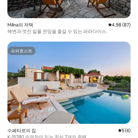
Milna의 저택
평점 4.98점(5
4.98 (87)
해변과 멋진 일몰 전망을 즐길 수 있는 파라다이스.
슈퍼호스트
슈퍼호스트
수페타르의 집
평점 5점(
5 (4)
K-15280 수영장이 있는 침실 2개의 주택