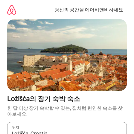
콘
텐
당신의 공간을 에어비앤비하세요
츠
로
바
로
가
기
Ložišća의 장기 숙박 숙소
한 달 이상 장기 숙박할 수 있는, 집처럼 편안한 숙소를 찾
아보세요.
위치
결과가 나오면 위·아래 화살표 키를 사용하거나 터치 또는 스와이프