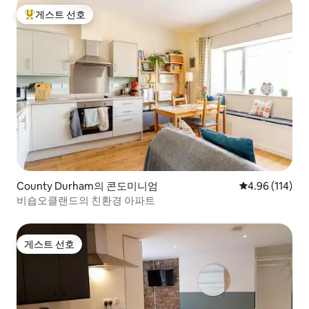
게스트 선호
상위 게스트 선호
County Durham의 콘도미니엄
평점 4.96점(5
4.96 (114)
비숍오클랜드의 친환경 아파트
게스트 선호
게스트 선호