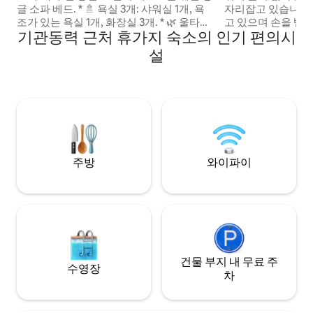
글 소파 베드. * 🚿 욕실 3개: 샤워실 1개, 욕
자리잡고 있습니다.
조가 있는 욕실 1개, 화장실 3개. * 🌿 울타리
고 있으며 손을 뻗
기관동력 근처 휴가지 숙소의 인기 편의시
가 있는 정원. * 1층에 ♿ 장애인 출입구 * 🚗
사이에서 주변의 야
구내 무료 주차 * 조리도구와 세탁기를 포함
다. 숲과 계곡 전체
설
한 🍽️ 주방 시설 완비 * 🐕 경치가 좋은 반려
감상할 수 있으며,
견 동반 가능 산책로까지 도보 5분 거리(반
완전한 프라이버시를
려동물 동반 예약 필수) * 마을 펍, 현지 상점
정말 독특하고 특별
(세인즈버리), 다양한 테이크아웃까지 도보
이 공간을 만들기 
로 🍻 10분.
습니다. 이 공간에
휴식을 취하고 재충
주방
와이파이
건물 부지 내 무료 주
수영장
차