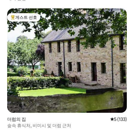
게스트 선호
상위 게스트 선호
더럼의 집
평점 5점(5점
5 (133)
숲속 휴식처, 비미시 및 더럼 근처