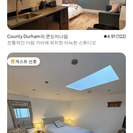
County Durham의 콘도미니엄
평점 4.91점(5
4.91 (122)
전통적인 더럼 거리에 위치한 아늑한 스튜디오
게스트 선호
상위 게스트 선호