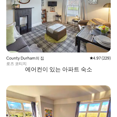
County Durham의 집
평점 4.97점(5점
4.97 (229)
로즈 코티지
에어컨이 있는 아파트 숙소