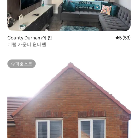
County Durham의 집
평점 5점(5
5 (53)
더럼 카운티 윈터펠
슈퍼호스트
슈퍼호스트