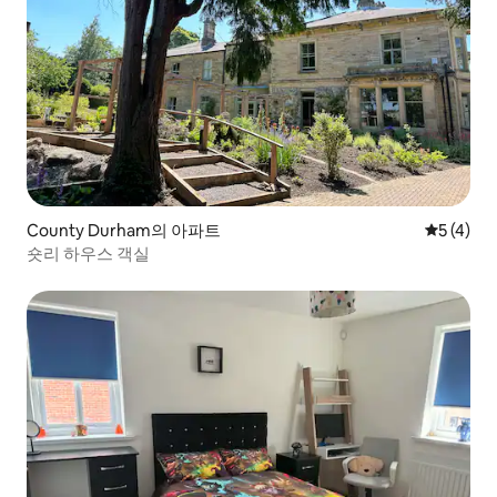
County Durham의 아파트
평점 5점(
5 (4)
숏리 하우스 객실