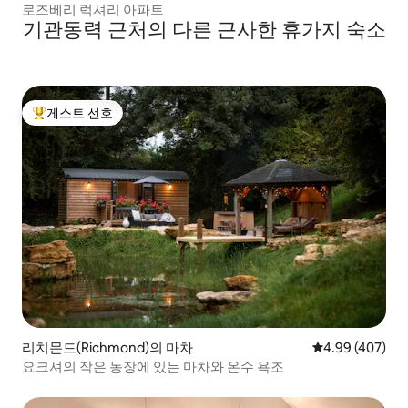
로즈베리 럭셔리 아파트
기관동력 근처의 다른 근사한 휴가지 숙소
게스트 선호
상위 게스트 선호
리치몬드(Richmond)의 마차
평점 4.99점(5점
4.99 (407)
요크셔의 작은 농장에 있는 마차와 온수 욕조