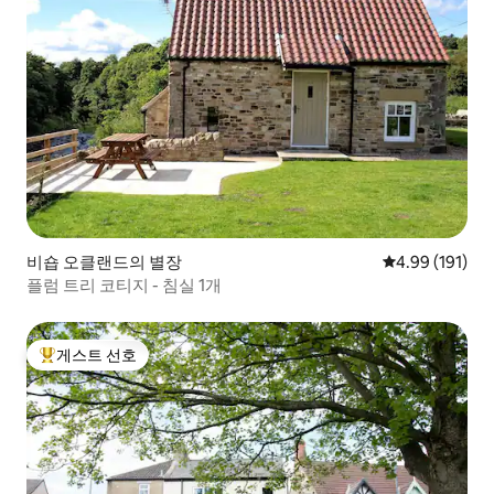
비숍 오클랜드의 별장
평점 4.99점(5
4.99 (191)
플럼 트리 코티지 - 침실 1개
게스트 선호
상위 게스트 선호