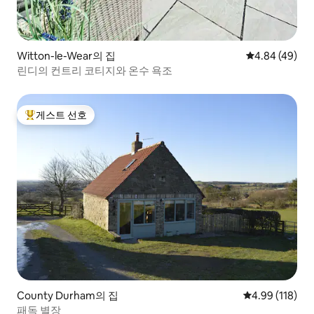
Witton-le-Wear의 집
평점 4.84점(5
4.84 (49)
린디의 컨트리 코티지와 온수 욕조
게스트 선호
상위 게스트 선호
County Durham의 집
평점 4.99점(5
4.99 (118)
패독 별장