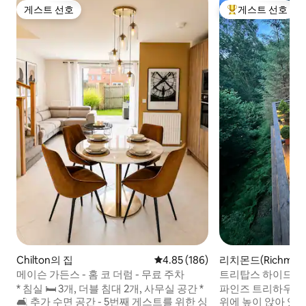
게스트 선호
게스트 선호
게스트 선호
상위 게스트 선호
Chilton의 집
평점 4.85점(5점 만점), 후기 186
4.85 (186)
리치몬드(Richmon
하우스
메이슨 가든스 - 홈 코 더럼 - 무료 주차
트리탑스 하이드아
우스
* 침실 🛏 3개, 더블 침대 2개, 사무실 공간 *
파인즈 트리하우스는
🛋️ 추가 수면 공간 - 5번째 게스트를 위한 싱
위에 높이 앉아 있