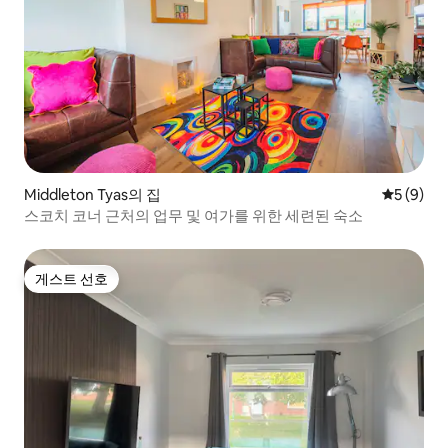
Middleton Tyas의 집
평점 5점(
5 (9)
스코치 코너 근처의 업무 및 여가를 위한 세련된 숙소
게스트 선호
게스트 선호