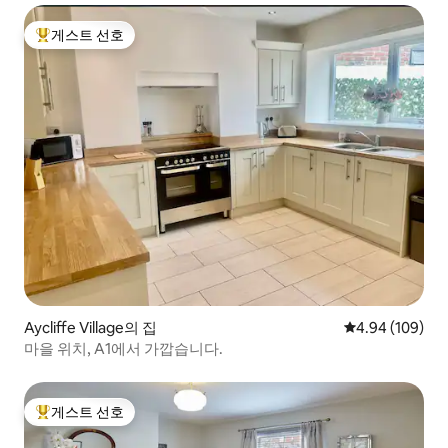
게스트 선호
상위 게스트 선호
Aycliffe Village의 집
평점 4.94점(5점
4.94 (109)
마을 위치, A1에서 가깝습니다.
게스트 선호
상위 게스트 선호