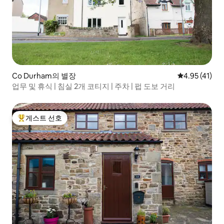
Co Durham의 별장
평점 4.95점(
4.95 (41)
업무 및 휴식 | 침실 2개 코티지 | 주차 | 펍 도보 거리
게스트 선호
상위 게스트 선호