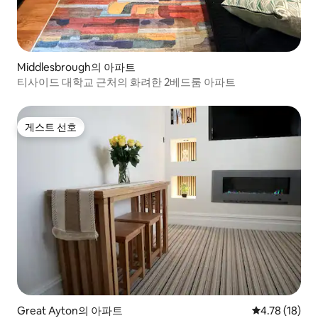
Middlesbrough의 아파트
티사이드 대학교 근처의 화려한 2베드룸 아파트
게스트 선호
게스트 선호
Great Ayton의 아파트
평점 4.78점(5
4.78 (18)