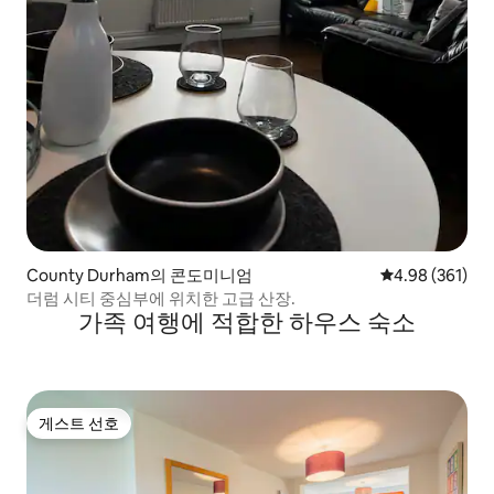
County Durham의 콘도미니엄
평점 4.98점(5점
4.98 (361)
더럼 시티 중심부에 위치한 고급 산장.
가족 여행에 적합한 하우스 숙소
게스트 선호
게스트 선호