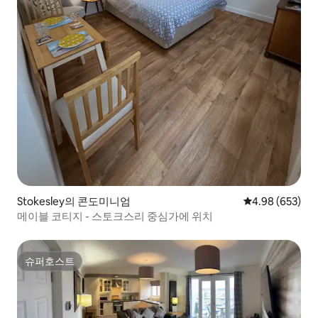
Stokesley의 콘도미니엄
평점 4.98점(5점
4.98 (653)
메이블 코티지 - 스토크스리 중심가에 위치
슈퍼호스트
슈퍼호스트