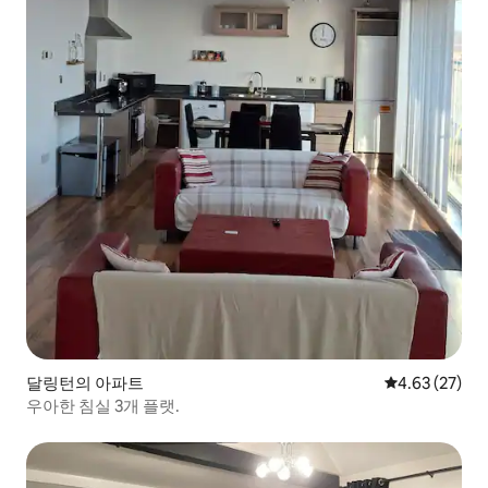
달링턴의 아파트
평점 4.63점(5
4.63 (27)
우아한 침실 3개 플랫.