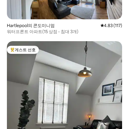
Hartlepool의 콘도미니엄
평점 4.83점(5
4.83 (117)
워터프론트 아파트(15 상점 - 침대 3개)
게스트 선호
상위 게스트 선호