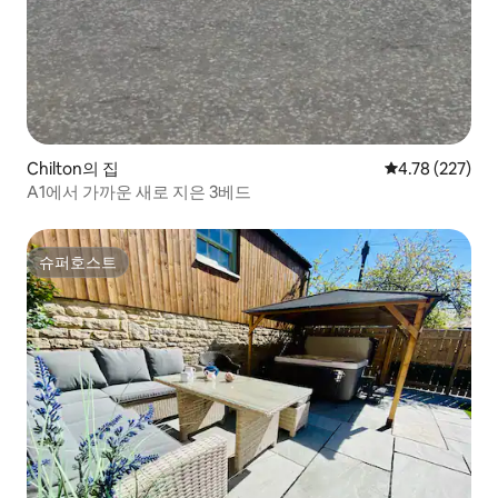
Chilton의 집
평점 4.78점(5점
4.78 (227)
A1에서 가까운 새로 지은 3베드
슈퍼호스트
슈퍼호스트