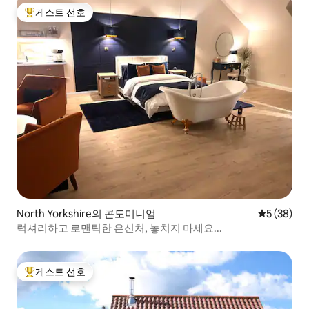
게스트 선호
상위 게스트 선호
North Yorkshire의 콘도미니엄
평점 5점(5
5 (38)
럭셔리하고 로맨틱한 은신처, 놓치지 마세요...
게스트 선호
상위 게스트 선호