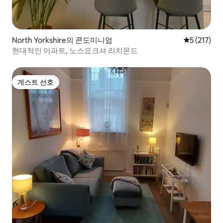
North Yorkshire의 콘도미니엄
평점 5점(5점
5 (217)
현대적인 아파트, 노스요크셔 리치몬드
게스트 선호
게스트 선호