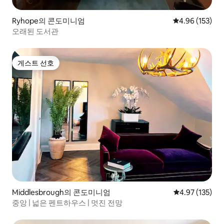
Ryhope의 콘도미니엄
평점 4.96점(5점
4.96 (153)
오래된 도서관
게스트 선호
게스트 선호
Middlesbrough의 콘도미니엄
평점 4.97점(5
4.97 (135)
중앙 | 넓은 펜트하우스 | 멋진 전망