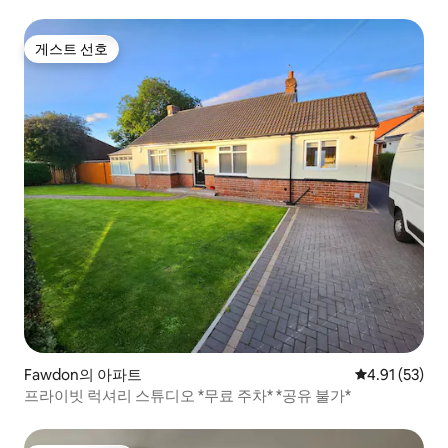
게스트 선호
게스트 선호
Fawdon의 아파트
평점 4.91점(5
4.91 (53)
프라이빗 럭셔리 스튜디오 *무료 주차* *공유 불가*