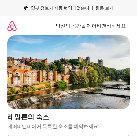
콘
일부 정보가 자동 번역되었습니다. 
원문 보기
텐
츠
로
당신의 공간을 에어비앤비하세요
바
로
가
기
레밍튼의 숙소
에어비앤비에서 독특한 숙소를 예약하세요.