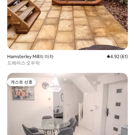
Hamsterley Mill의 마차
평점 4.92점(5
4.92 (61)
드레머스 오두막
게스트 선호
게스트 선호