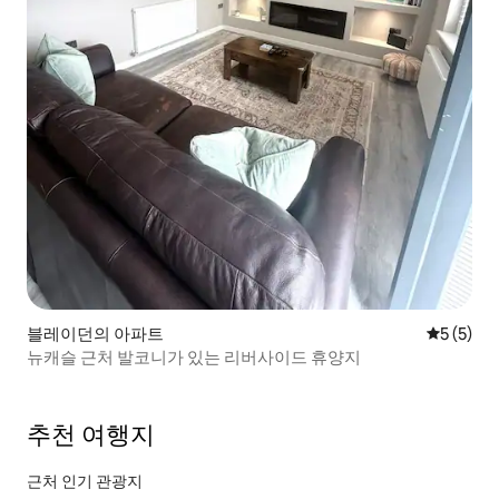
블레이던의 아파트
평점 5점(
5 (5)
뉴캐슬 근처 발코니가 있는 리버사이드 휴양지
추천 여행지
근처 인기 관광지