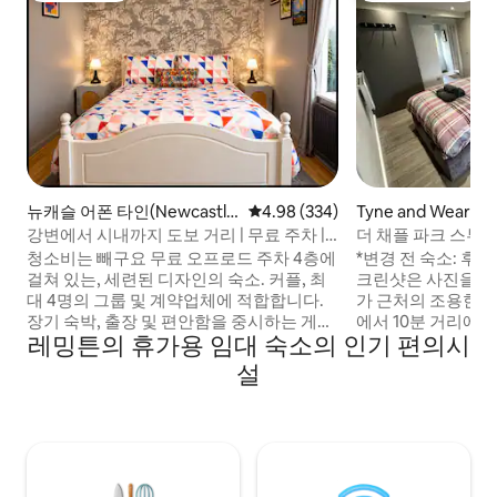
뉴캐슬 어폰 타인(Newcastle
평점 4.98점(5점 만점), 후기 334
4.98 (334)
Tyne and Wear
upon Tyne)의 집
강변에서 시내까지 도보 거리 | 무료 주차 |
더 채플 파크 스튜
메트로센터
청소비는 빼구요 무료 오프로드 주차 4층에
*변경 전 숙소: 후기 
걸쳐 있는, 세련된 디자인의 숙소. 커플, 최
크린샷은 사진을 참조하세요.
대 4명의 그룹 및 계약업체에 적합합니다.
가 근처의 조용한 
장기 숙박, 출장 및 편안함을 중시하는 게스
에서 10분 거리에 
레밍튼의 휴가용 임대 숙소의 인기 편의시
트에게 적합한 수납 공간이 많습니다. 도심,
보로 30초 거리에 
MetroCentre, 쇼핑, 식당, 영화관, 이케아
마트 TV, 빠른 와
설
까지 쉽게 이동할 수 있습니다. 하드리아누
자, 토스터, 전기 
스 가도(Hadrian's Way, C2C 코스)를 따라
포함되어 있습니다.
타인 브리지, 퀘이사이드까지 산책하고, 그
입로 주차장이 있는
외에는 도그 프렌들리 카페/바인 리오시스
사를 위한 접이식 
(Liosi's)에 들러 보세요. NUFC-우틸리타 아
며, 공용 후면 정원
레나 • 퀘이사이드 • 글라스하우스 • 박물관,
훌륭한 도시와 공항