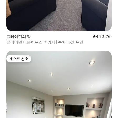
블레이던의 집
평점 4.92점(5
4.92 (76)
블레이던 타운하우스 휴양지 | 주차 | 5인 수면
게스트 선호
게스트 선호