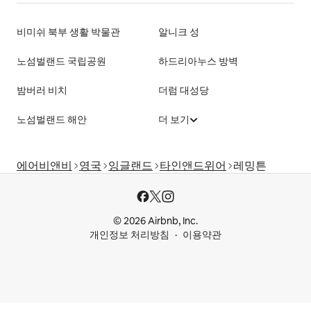
비미쉬 북부 생활 박물관
알니크 성
노섬벌랜드 국립공원
하드리아누스 방벽
밤버러 비치
더럼 대성당
노섬벌랜드 해안
더 보기
에어비앤비
영국
잉글랜드
타인앤드위어
레밍튼
© 2026 Airbnb, Inc.
개인정보 처리방침
이용약관