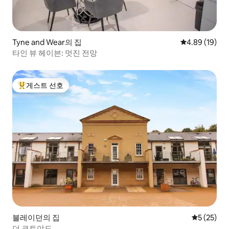
Tyne and Wear의 집
평점 4.89점(5
4.89 (19)
타인 뷰 헤이븐: 멋진 전망
게스트 선호
상위 게스트 선호
블레이던의 집
평점 5점(5
5 (25)
더 코트야드