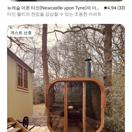
뉴캐슬 어폰 타인(Newcastle upon Tyne)의 아파
평점 4.94점(5
4.94 (33)
트
타인 밸리의 전망을 감상할 수 있는 조용한 아파트
게스트 선호
게스트 선호