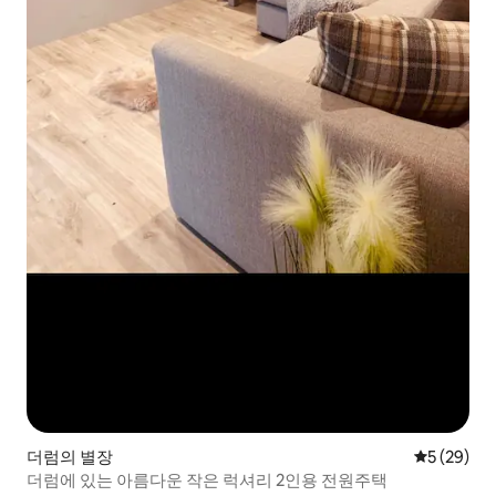
더럼의 별장
평점 5점(5
5 (29)
더럼에 있는 아름다운 작은 럭셔리 2인용 전원주택