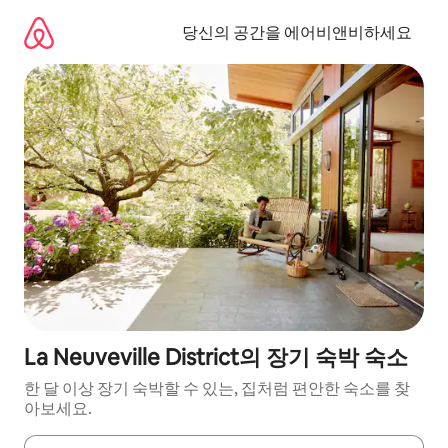
콘
텐
당신의 공간을 에어비앤비하세요
츠
로
바
로
가
기
La Neuveville District의 장기 숙박 숙소
한 달 이상 장기 숙박할 수 있는, 집처럼 편안한 숙소를 찾
아보세요.