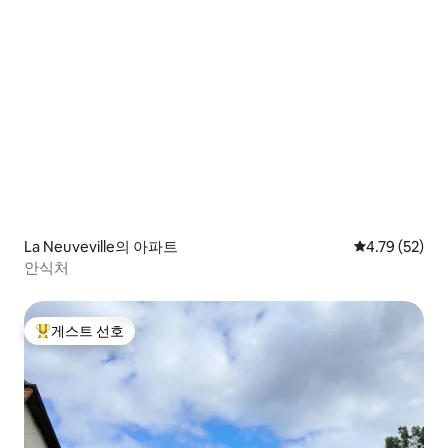
La Neuveville의 아파트
평점 4.79점(5
4.79 (52)
안식처
게스트 선호
상위 게스트 선호