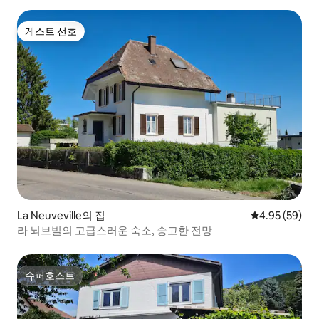
게스트 선호
게스트 선호
La Neuveville의 집
평점 4.95점(5
4.95 (59)
라 뇌브빌의 고급스러운 숙소, 숭고한 전망
슈퍼호스트
슈퍼호스트