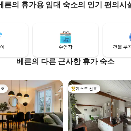
베른의 휴가용 임대 숙소의 인기 편의시
👀 카페, 레스토랑, 상점 및 바까
동 🚂 기차역까지 도보 10분/버스로
<버스 및 트램까지 1분 🚗 근처에
용 지하 주차장 🧺 숙소 내 세탁(
🧳 무료 짐 보관 공간 🤩 2,000건
정적인 후기로 퀄리티를 보증합니
이
수영장
건물 부지
베른의 다른 근사한 휴가 숙소
선호
게스트 선호
선호
상위 게스트 선호