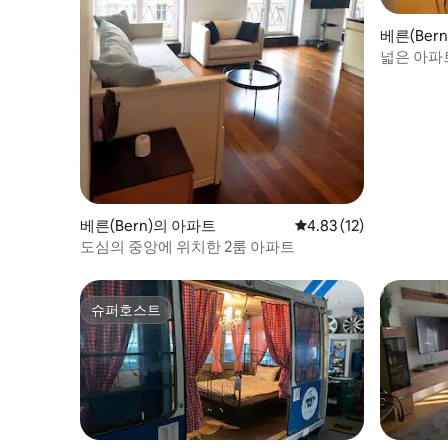
베른(Ber
넓은 아파
가까움
베른(Bern)의 아파트
평점 4.83점(5점 만점),
4.83 (12)
도심의 중앙에 위치한 2룸 아파트
슈퍼호스트
슈퍼호스트