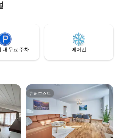
설
지 도보로 이
 4분 🚌
 안전한 공
추가 요금)
 이상 의 긍
다!
 내 무료 주차
에어컨
슈퍼호스트
슈퍼호스트