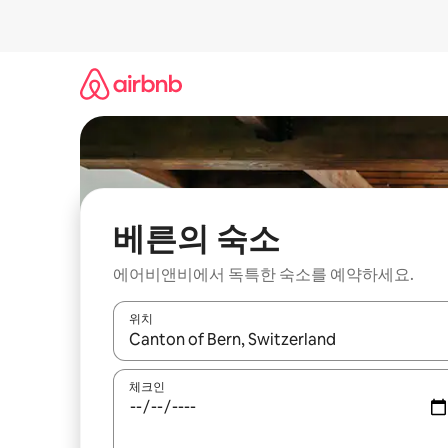
콘
텐
츠
로
바
로
가
기
베른의 숙소
에어비앤비에서 독특한 숙소를 예약하세요.
위치
결과가 나오면 위·아래 화살표 키를 사용하거나 터치
체크인