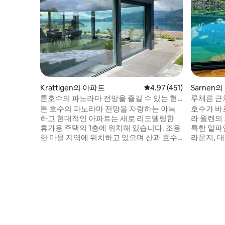
Krattigen의 아파트
평점 4.97점(5점 만점), 
4.97 (451)
Sarnen
툰호수의 파노라마 전망을 즐길 수 있는 현
루체른 근처의
대적인 숙소
리 휴양지
툰 호수의 파노라마 전망을 자랑하는 아늑
호수가 바
하고 현대적인 아파트는 새로 리모델링한
라 윌렌의
휴가용 주택의 1층에 위치해 있습니다. 조용
특한 알파인
한 마을 지역에 위치하고 있으며 산과 호수
라운지, 대
로 떠나는 여행의 출발점이 됩니다. 4명에게
이 있는 넓
이상적입니다. 테라스에서 호수 전망을 즐
욕실이 있
길 수 있으며, 2개의 의자가 마련되어 있습
마련되어 
니다. 대형 그릴 공간에는 장작 1상자가 마련
공간). 호
되어 있습니다. 파노라마 지도 포함 (다양한
와이파이. 
할인) 인근: 크라티겐 마을/우체국 버스 정
가장 인기 
류장(도보 4분), 마을 상점, 운동장, 등산로,
의 주요 명
툰, 슈피체, 에시, 인터라켄, 베텐베르크, 베
니다.
른