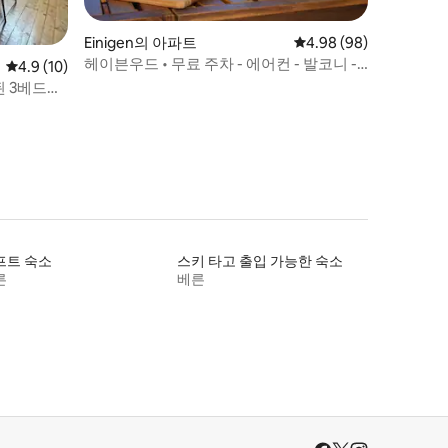
Einigen의 아파트
평점 4.98점(5점 만점),
4.98 (98)
헤이븐우드 • 무료 주차 - 에어컨 - 발코니 -
평점 4.9점(5점 만점), 후기 10개
4.9 (10)
전망
된 3베드룸
프트 숙소
스키 타고 출입 가능한 숙소
른
베른