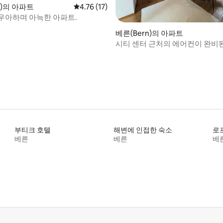
, 후기 3개
n)의 아파트
평점 4.76점(5점 만점), 후기 17개
4.76 (17)
우아하며 아늑한 아파트.
베른(Bern)의 아파트
시티 센터 근처의 에어컨이 완비
아파트
부티크 호텔
해변에 인접한 숙소
로
베른
베른
베