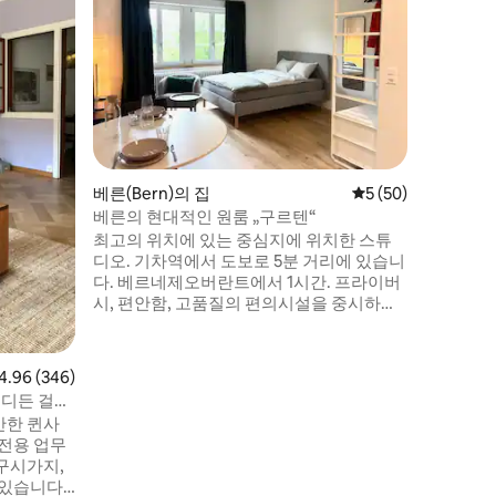
베르네제 
서 깊은 
은 다락방
른 기차역
당과 가장
양한 레스
분 거리에
른 식물원
른에서 무
베른(Bern)의 집
평점 5점(5점 만점),
5 (50)
켓이 포함
습니다.
베른의 현대적인 원룸 „구르텐“
최고의 위치에 있는 중심지에 위치한 스튜
디오. 기차역에서 도보로 5분 거리에 있습니
다. 베르네제오버란트에서 1시간. 프라이버
시, 편안함, 고품질의 편의시설을 중시하는
여행객에게 안성맞춤입니다. 베른에서 편안
한 숙박을 위해 필요한 모든 것을 갖춘 스튜
디오입니다. 숙소 현대적인 가스레인지, 냉
점 4.96점(5점 만점), 후기 346개
4.96 (346)
장고, 커피 머신이 갖춰진 고급스러운 주방.
어디든 걸어
고급 가구와 TV가 있는 편안한 거실/수면 공
안한 퀸사
간. 공용 정원 좌석 공간. 샤워 시설을 갖춘
 전용 업무
현대적인 욕실.
 구시가지,
 있습니다.