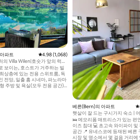
후기 451개
의 아파트
평점 4.98점(5점 만점), 후기 1,068개
4.98 (1,068)
 Villa Wilen|호숫가 앞의 럭셔
로 보이는, 호스트가 거주하는 빌
 최상층에 있는 전용 스위트룸, 독
 전망, 일출 홈 시네마, 파노라마
형 주방 및 욕실(모두 전용 공간)
은 침실. 3~5명의 게스트의 경우,
는 추가 전용 침실이 한 층 아래에
있습니다(리프트 이용 가능 - 공용
베른(Bern)의 아파트
평
수와 정원 이용, SUP, 무료 주차 및
햇살이 잘 드는 구시가지 숙소 | 
어린이 환영, 작은 반려견만 가능.
서 갈 수 있음 | 4명 숙박 가능
🛌 메모리폼 매트리스가 있는 편
있는 스위스 에어비앤비. 대부분
이즈 침대 💻 초고속 와이파이 및
소는 1시간 이내에 도착할 수 있습
공간 📍 유네스코에 등재된 베른
시장 및 명소에서 몇 걸음 거리에