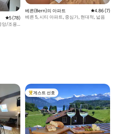
베른(Bern)의 아파트
평점 4.86점(5점 만점)
4.86 (7)
베른 5, 시티 아파트, 중심가, 현대적, 넓음
평점 5점(5점 만점), 후기 78개
5 (78)
중앙/조용
게스트 선호
상위 게스트 선호