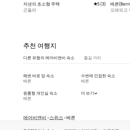
자넨의 초소형 주택
평점 5점(5점 만점)
5 (3)
베른(Ber
곤돌라
오래되고 
추천 여행지
다른 유형의 에어비앤비 숙소
즐길 거리
해변 바로 앞 숙소
수변에 인접한 숙소
베른
베른
원룸형 개인실 숙소
더 보기
베른
에어비앤비
스위스
베른