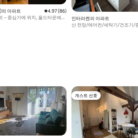
n)의 아파트
평점 4.97점(5점 만점), 후기 86개
4.97 (86)
트 – 중심가에 위치, 올드타운에서
인터라켄의 아파트
산 전망/에어컨/세탁기/건조기/
함/호수
 후기 12개
게스트 선호
게스트 선호