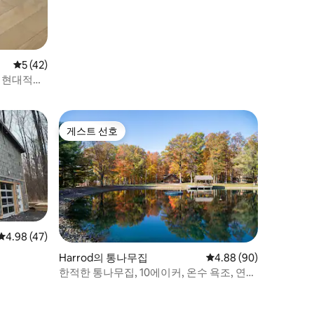
평점 5점(5점 만점), 후기 42개
5 (42)
넓고 현대적인
게스트 선호
게스트 선호
평점 4.98점(5점 만점), 후기 47개
4.98 (47)
Harrod의 통나무집
평점 4.88점(5점 만점),
4.88 (90)
한적한 통나무집, 10에이커, 온수 욕조, 연
못, 화덕