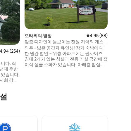
락리 하우
완비된 침
두고 가구
TV 3개,
탁기와 건조
실 1개, 
거실 공간
오타와의 별장
평점 4.95점(5점 만점),
4.95 (88)
습니다. 
맞춤 디자인이 돋보이는 전원 지역의 게스
습니다. 
트용 별채
와우 - 넓은 공간과 유연성! 장기 숙박에 대
점 4.94점(5점 만점), 후기 254개
4.94 (254)
다. 인디
한 월간 할인 ~ 위층 아파트에는 퀸사이즈
에서 30분
침대 2개가 있는 침실과 전용 거실 공간에 접
니다. 작
이식 싱글 소파가 있습니다. 아래층 침실에
0년대 후반
는 맞춤형으로 설계된 아미시 가구가 있으
되었습니다.
며, 퀸사이즈 컨버터블 머피 침대/소파가 있
 저희 강아
어 낮에는 추가 공간을 확보할 수 있습니다.
습니다. 집
대형 스크린 TV, 윙 체어, 재택근무자를 위한
족 여행에
책상 의자가 있는 대형 책상이 포함되어 있
시설
문하는 여
습니다. 소유주의 사전 승인 시 추가 게스트
비 정책에
를 수용할 수 있습니다.
 1
는 서로 보
파른 계단