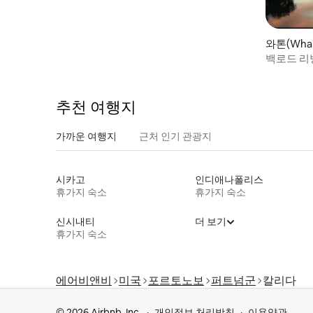
와톤(Wha
백로드 리
추천 여행지
가까운 여행지
근처 인기 관광지
시카고
인디애나폴리스
휴가지 숙소
휴가지 숙소
신시내티
더 보기
휴가지 숙소
에어비앤비
미국
포르토노보
퍼트넘군
칼리다
© 2026 Airbnb, Inc.
개인정보 처리방침
이용약관