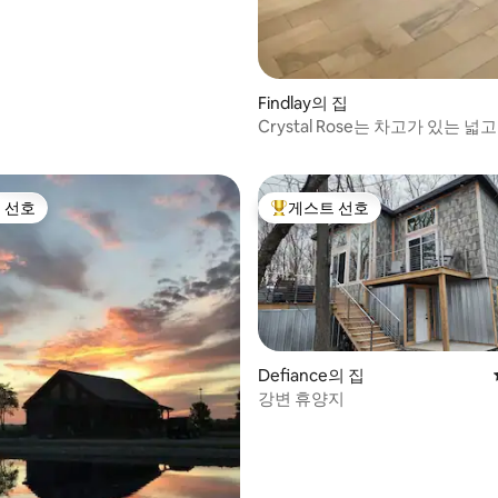
Findlay의 집
 후기 57개
Crystal Rose는 차고가 있는 
숙소입니다.
 선호
게스트 선호
스트 선호
상위 게스트 선호
Defiance의 집
강변 휴양지
 후기 71개