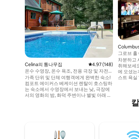
Columbu
그로브 홀
스그로브
차분하고 
Celina의 통나무집
평점 4.97점(5점 만점), 
4.97 (148)
취해보세요
온수 수영장, 온수 욕조, 전용 극장 및 자전거
에 오셨는
도로
가족 단위 및 단체 여행객에게 완벽한 숙소!
스트 욕실
컴포트 에이커스 베케이션 렌탈이 호스팅하
다. 조용하고 안전한 동네에 위치한 편안하
는 숙소에서 수영장에서 보내는 낮, 극장에
고 새롭게
서의 영화의 밤, 화덕 주변이나 별빛 아래 온
아름다운 새
칼
수 욕조에서 보내는 즐거운 저녁을 즐겨보
덕, 좌석 
세요. 도심, 레스토랑, 그랜드 레이크, 오하
공간에서만
이오 최고의 홈타운 관광지에서 몇 분 거리.
용 용기가 
✔ 전용 극장 ✔ 온수 계절 수영장(5월 1일
사 공간이
~10월 1일) ✔ 온수 욕조 ✔ 침실 4개 + 어린
다. 여러
이 친화적인 로프트 놀이방 ✔ 반려견 동반
무르지 않
가능 ✔ 주방 완비 ✔ 화덕 및 그릴 ✔ 고속 와