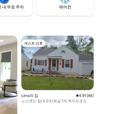
 내 무료 주차
에어컨
게스트 선호
게스트 선호
Lima의 집
평점 4.91점(5점 만점),
4.91 (46)
노스엔드 침대 2개/욕실 1개 케이프코드