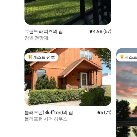
그랜드 래피즈의 집
평점 4.98점(5점 만점),
4.98 (57)
강변 전망대
게스트 선호
게스트
상위 게스트 선호
상위 게
블러프턴(Bluffton)의 집
평점 5점(5점 만점),
5 (71)
블러프턴 시더 하우스