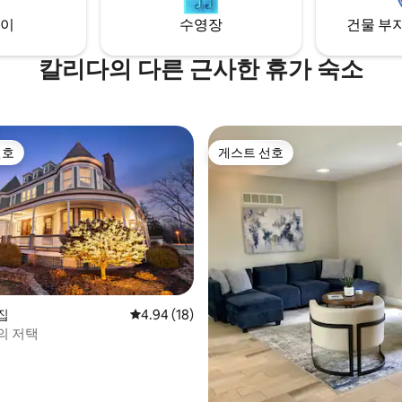
이
수영장
건물 부지
칼리다의 다른 근사한 휴가 숙소
선호
게스트 선호
선호
게스트 선호
집
평점 4.94점(5점 만점), 후기 18개
4.94 (18)
의 저택