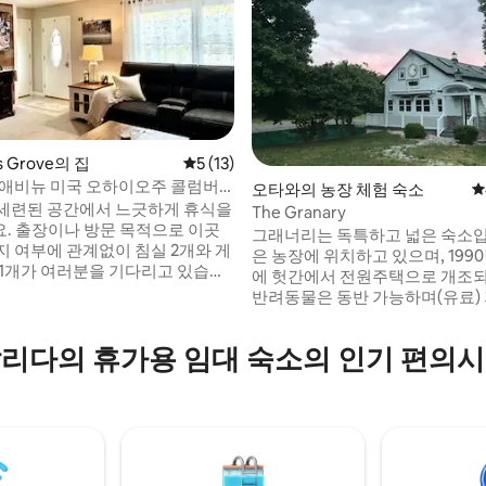
s Grove의 집
평점 5점(5점 만점), 후기 13개
5 (13)
 애비뉴 미국 오하이오주 콜럼버
오타와의 농장 체험 숙소
평
세련된 공간에서 느긋하게 휴식을
The Granary
후기 148개
. 출장이나 방문 목적으로 이곳
그래너리는 독특하고 넓은 숙소입
지 여부에 관계없이 침실 2개와 게
은 농장에 위치하고 있으며, 199
 1개가 여러분을 기다리고 있습니
에 헛간에서 전원주택으로 개조
반려동물은 동반 가능하며(유료)
 리모델링된 숙소입니다. 근처에
지와 고양이가 들러 방문할 수 있
 공원이 있습니다. 현관 그네, 화
을 방문하거나 머물 곳을 찾는 가
리다의 휴가용 임대 숙소의 인기 편의
공간이 있는 야외 공간. 흡연은 이
적합합니다. 길보아 채석장을 방
 허용되며 사용할 수 있는 흡연
행객에게 적합합니다. 에어비앤
있습니다. 훌륭한 개방형 주방, 식
따라 파티나 이벤트가 금지됩니다. **중요:
 집처럼 편안함을 느낄 수 있습니
층에 퀸사이즈 침대 1개 다른 침대
분이 머무는 동안 주인이 숙소에 머
이는 개방형 로프트이며 매우 가
습니다.
으로 접근할 수 있습니다.