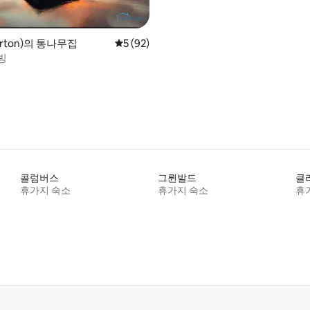
rton)의 통나무집
평점 5점(5점 만점), 후기 92개
5 (92)
빙
콜럼버스
그륀발드
클
휴가지 숙소
휴가지 숙소
휴