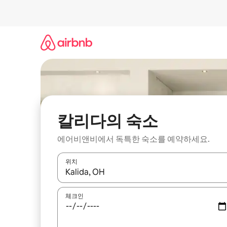
콘
텐
츠
로
바
로
가
기
칼리다의 숙소
에어비앤비에서 독특한 숙소를 예약하세요.
위치
결과가 나오면 위·아래 화살표 키를 사용하거나 터치
체크인