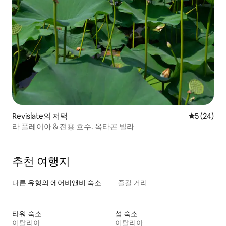
Revislate의 저택
평점 5점(5
5 (24)
라 폴레이아 & 전용 호수. 옥타곤 빌라
추천 여행지
다른 유형의 에어비앤비 숙소
즐길 거리
타워 숙소
섬 숙소
이탈리아
이탈리아