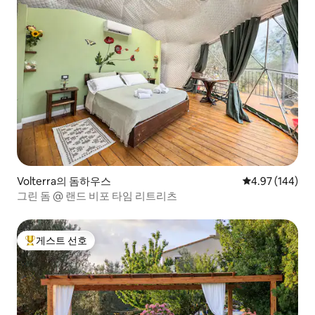
Volterra의 돔하우스
평점 4.97점(5점
4.97 (144)
그린 돔 @ 랜드 비포 타임 리트리츠
게스트 선호
상위 게스트 선호