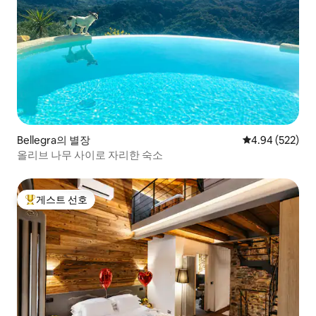
Bellegra의 별장
평점 4.94점(5점
4.94 (522)
올리브 나무 사이로 자리한 숙소
게스트 선호
상위 게스트 선호