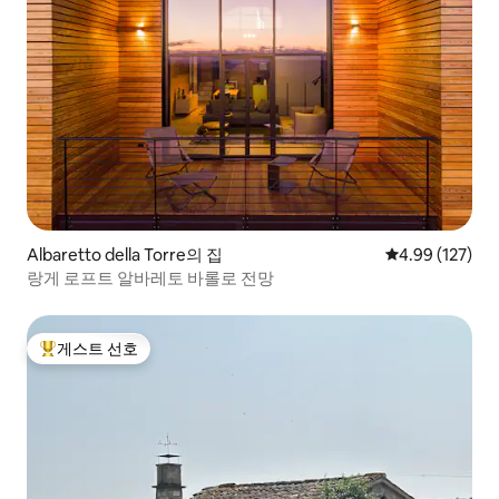
Albaretto della Torre의 집
평점 4.99점(5점
4.99 (127)
랑게 로프트 알바레토 바롤로 전망
게스트 선호
상위 게스트 선호