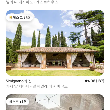
빌라 디 게지아노 - 게스트하우스
게스트 선호
상위 게스트 선호
Simignano의 집
평점 4.98점(5점
4.98 (187)
카사 알 지아니 - 일 피엘레 디 시미냐노
게스트 선호
게스트 선호