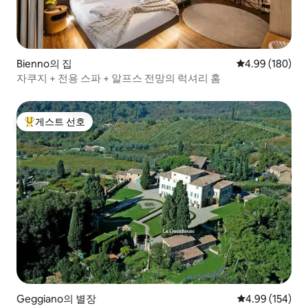
Bienno의 집
평점 4.99점(5점
4.99 (180)
자쿠지 + 전용 스파 + 알프스 전망의 럭셔리 홈
게스트 선호
상위 게스트 선호
Geggiano의 별장
평점 4.99점(5점
4.99 (154)