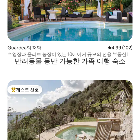
Guardea의 저택
평점 4.99점(5점
4.99 (102)
수영장과 올리브 농장이 있는 10에이커 규모의 전용 부동산!
반려동물 동반 가능한 가족 여행 숙소
게스트 선호
상위 게스트 선호