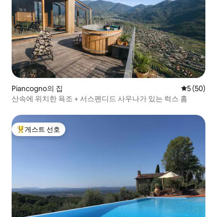
Piancogno의 집
평점 5점(5
5 (50)
산속에 위치한 욕조 + 서스펜디드 사우나가 있는 럭스 홈
게스트 선호
상위 게스트 선호