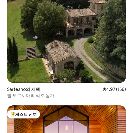
Sarteano의 저택
평점 4.97점(5점
4.97 (156)
발 도르시아의 석조 농가
게스트 선호
상위 게스트 선호