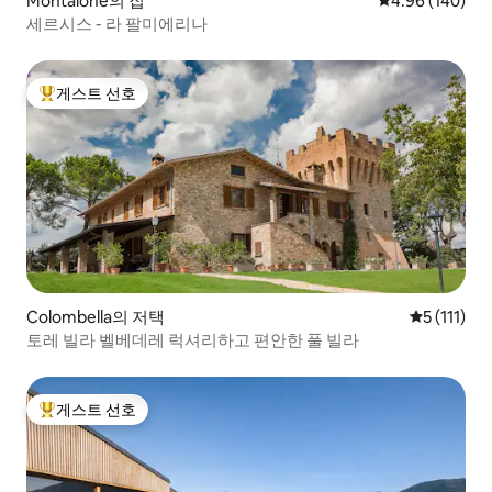
Montaione의 집
평점 4.96점(5점
4.96 (140)
세르시스 - 라 팔미에리나
게스트 선호
상위 게스트 선호
Colombella의 저택
평점 5점(5점
5 (111)
토레 빌라 벨베데레 럭셔리하고 편안한 풀 빌라
게스트 선호
상위 게스트 선호