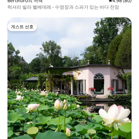
Bertinoro의 저택
평점 4.98점(5
4.98 (80)
럭셔리 빌라 벨베데레 - 수영장과 스파가 있는 바다 전망
게스트 선호
게스트 선호