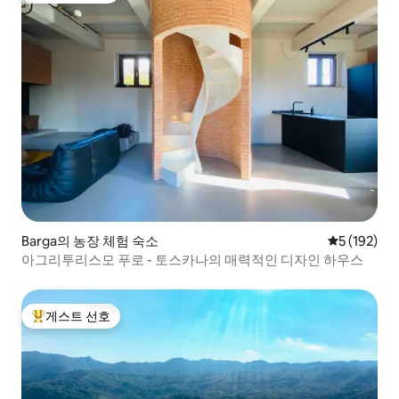
Barga의 농장 체험 숙소
평점 5점(5점
5 (192)
아그리투리스모 푸로 - 토스카나의 매력적인 디자인 하우스
게스트 선호
상위 게스트 선호