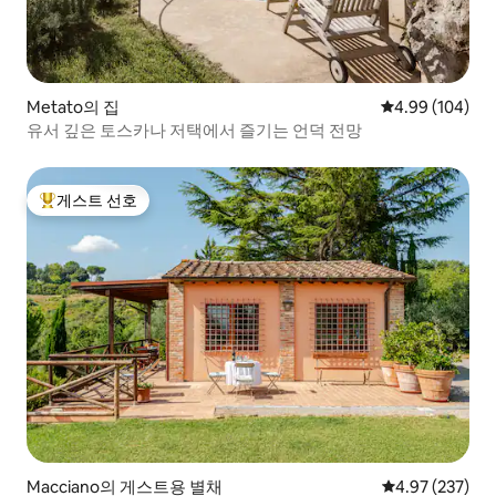
Metato의 집
평점 4.99점(5점
4.99 (104)
유서 깊은 토스카나 저택에서 즐기는 언덕 전망
게스트 선호
상위 게스트 선호
Macciano의 게스트용 별채
평점 4.97점(5점
4.97 (237)