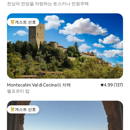
천상의 전망을 자랑하는 토스카나 전원주택
게스트 선호
상위 게스트 선호
Montecatini Val di Cecina의 저택
평점 4.99점(5점
4.99 (137)
벨포르티 탑
게스트 선호
상위 게스트 선호