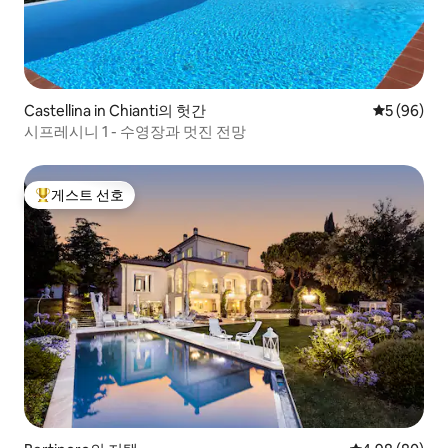
Castellina in Chianti의 헛간
평점 5점(5
5 (96)
시프레시니 1 - 수영장과 멋진 전망
게스트 선호
상위 게스트 선호