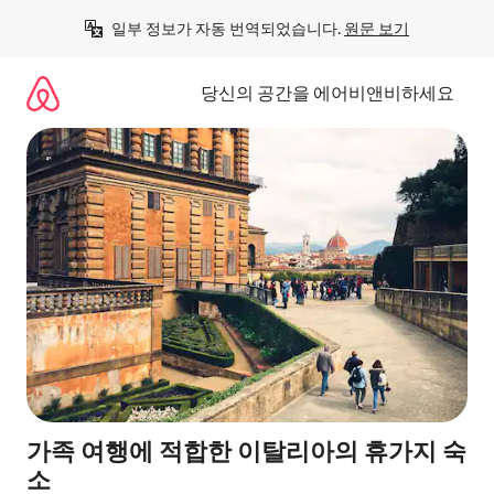
콘
일부 정보가 자동 번역되었습니다. 
원문 보기
텐
츠
로
당신의 공간을 에어비앤비하세요
바
로
가
기
가족 여행에 적합한 이탈리아의 휴가지 숙
소