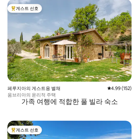
게스트 선호
상위 게스트 선호
페루지아의 게스트용 별채
평점 4.99점(5점
4.99 (152)
움브리아의 윤리적 주택
가족 여행에 적합한 풀 빌라 숙소
게스트 선호
상위 게스트 선호