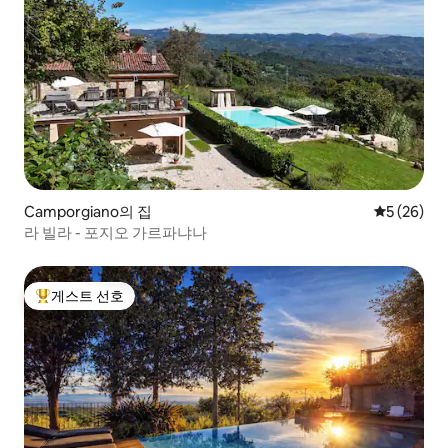
Camporgiano의 집
평점 5점(5
5 (26)
라 빌라 - 포지오 가르파냐나
게스트 선호
상위 게스트 선호