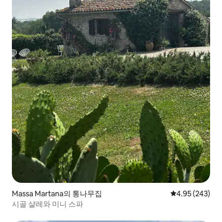
Massa Martana의 통나무집
평점 4.95점(5점
4.95 (243)
시골 샬레와 미니 스파