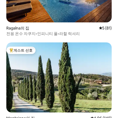
Ragalna의 집
평점 5점(5
5 (81)
전용 온수 자쿠지•인피니티 풀•라할 럭셔리
게스트 선호
상위 게스트 선호