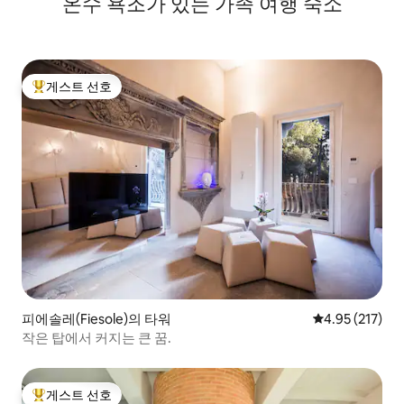
온수 욕조가 있는 가족 여행 숙소
게스트 선호
상위 게스트 선호
피에솔레(Fiesole)의 타워
평점 4.95점(5
4.95 (217)
작은 탑에서 커지는 큰 꿈.
게스트 선호
상위 게스트 선호