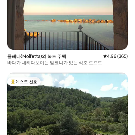
몰페타(Molfetta)의 복토 주택
평점 4.96점(5점
4.96 (365)
바다가 내려다보이는 발코니가 있는 석조 로프트
게스트 선호
상위 게스트 선호