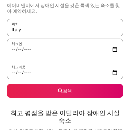
에어비앤비에서 장애인 시설을 갖춘 특색 있는 숙소를 찾
아 예약하세요.
위치
결과가 나오면 위·아래 화살표 키를 사용하거나 터치 또는 스와이프
체크인
체크아웃
검색
최고 평점을 받은 이탈리아 장애인 시설
숙소