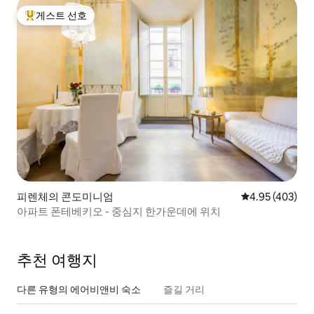
게스트 선호
상위 게스트 선호
피렌체의 콘도미니엄
평점 4.95점(5점
4.95 (403)
아파트 폰테베키오 - 중심지 한가운데에 위치
추천 여행지
다른 유형의 에어비앤비 숙소
즐길 거리