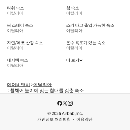
타워 숙소
섬 숙소
이탈리아
이탈리아
팜 스테이 숙소
스키 타고 출입 가능한 숙소
이탈리아
이탈리아
자연/에코 산장 숙소
온수 욕조가 있는 숙소
이탈리아
이탈리아
대저택 숙소
더 보기
이탈리아
에어비앤비
이탈리아
휠체어 높이에 맞는 침대를 갖춘 숙소
© 2026 Airbnb, Inc.
개인정보 처리방침
이용약관