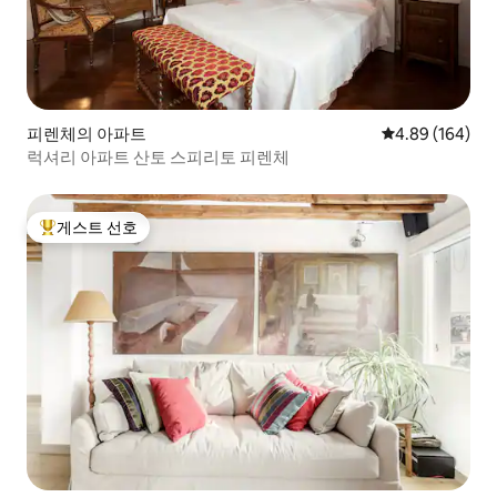
피렌체의 아파트
평점 4.89점(5점
4.89 (164)
럭셔리 아파트 산토 스피리토 피렌체
게스트 선호
상위 게스트 선호