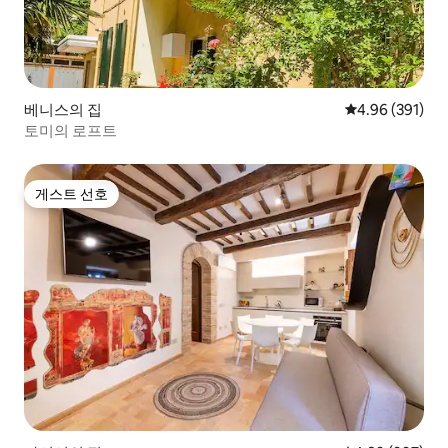
베니스의 집
평점 4.96점(5점
4.96 (391)
토미의 로프트
게스트 선호
게스트 선호