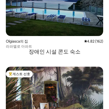
Olgiasca의 집
평점 4.82점(5점
4.82 (162)
라파엘로 아파트
장애인 시설 콘도 숙소
게스트 선호
상위 게스트 선호