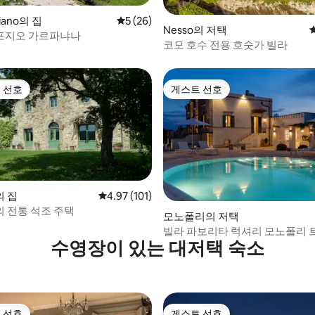
iano의 집
평점 5점(5점 만점), 후기 26개
5 (26)
 후기 87개
Nesso의 저택
- 포지오 가르파냐나
코모 호수 전용 호숫가 빌라
 선호
게스트 선호
스트 선호
게스트 선호
 집
평점 4.97점(5점 만점), 후기 101개
4.97 (101)
 전통 석조 주택
후기 201개
모노폴리의 저택
빌라 파보리타 럭셔리 모노폴리 
수영장이 있는 대저택 숙소
 선호
게스트 선호