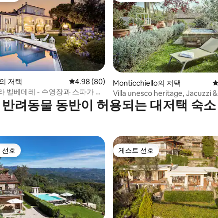
ro의 저택
평점 4.98점(5점 만점), 후기 80개
4.98 (80)
 후기 44개
Monticchiello의 저택
평
라 벨베데레 - 수영장과 스파가 있
Villa unesco heritage, Jacuzzi 
전망
반려동물 동반이 허용되는 대저택 숙소
BB Daria
 선호
게스트 선호
스트 선호
게스트 선호