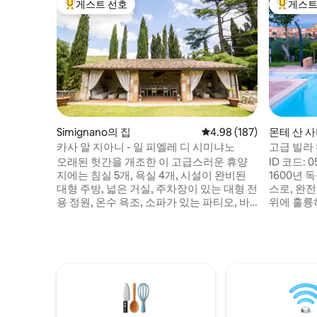
게스트 선호
게스트
상위 게스트 선호
상위 게
Simignano의 집
평점 4.98점(5점 만점), 
4.98 (187)
몬테 산 
소
카사 알 지아니 - 일 피엘레 디 시미냐노
고급 빌라
오래된 헛간을 개조한 이 고급스러운 휴양
ID 코드: 
지에는 침실 5개, 욕실 4개, 시설이 완비된
1600년
대형 주방, 넓은 거실, 주차장이 있는 대형 전
스로, 완
용 정원, 온수 욕조, 소파가 있는 파티오, 바
위에 훌륭
비큐 시설, 화덕, 야외 주방이 마련되어 있습
는 360
니다. 소박한 매력과 현대적인 편안함이 어
것과 같은
우러진 곳으로, 독특한 경험을 찾고 계신 분
에서 차로 
들에게 이상적입니다. 가족 또는 단체 여행
사비노 고
에 적합한 이 숙소에서는 온수 욕조에서 휴
되는 거리
식을 취하고 야외에서 저녁 식사를 즐기는
로 둘러싸
등 별빛 아래 마법 같은 저녁 시간을 보낼 수
몬테 산 
있습니다. 이 작은 파라다이스에서 기억에
마을이 있