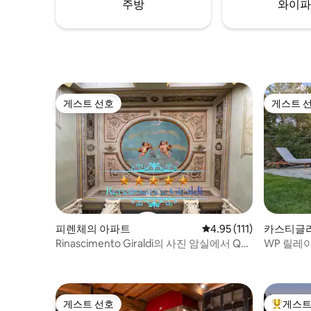
주방
와이파
남는 휴가가 여러분을 기다리고 있습니다!
을 자랑합
게스트 선호
게스트 
게스트 선호
게스트 
피렌체의 아파트
평점 4.95점(5점 만점), 
4.95 (111)
카스티글리
stiglione
Rinascimento Giraldi의 사진 암실에서 QR
WP 릴레
스캔하기
게스트 선호
게스트
게스트 선호
상위 게