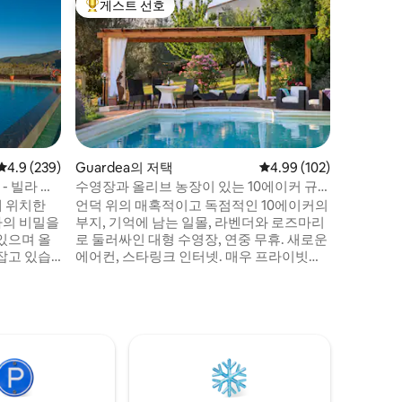
게스트 선호
게스트
상위 게스트 선호
상위 게
험 숙소
포데레페레
저택
포데레 이
버지 레모
는 형제자
함께 베란
일몰을 
했습니다.
펼쳐져 있
사를 운영
평점 4.9점(5점 만점), 후기 239개
4.9 (239)
Guardea의 저택
평점 4.99점(5점 만점), 
4.99 (102)
인을 생산
- 빌라 세
수영장과 올리브 농장이 있는 10에이커 규
다. 올리
모의 전용 부동산!
에 위치한
언덕 위의 매혹적이고 독점적인 10에이커의
녹색 금빛
아의 비밀을
부지, 기억에 남는 일몰, 라벤더와 로즈마리
다.
있으며 올
로 둘러싸인 대형 수영장, 연중 무휴. 새로운
잡고 있습
에어컨, 스타링크 인터넷. 매우 프라이빗하
는 수영장
고 평화로운 2층, 침실 4개, 욕실 4개, 자쿠지
있습니다.
욕조, 55인치 스마트TV, 잘 갖춰진 주방, 야
있는 넓은
외 식사용 베란다 및 퍼걸러, 웨버 바베큐, 피
가장 사랑
자 오븐, 올리브 숲, 벽난로 오르비에토, 토
 위에 위치
디, 아멜리아까지 20분, 로마/피렌체까지 기
. 야외에
차역까지 차로 10분, 시내 상점까지 차로 5
마시고 귀
분. 부지/수영장 관리인
있는 매력