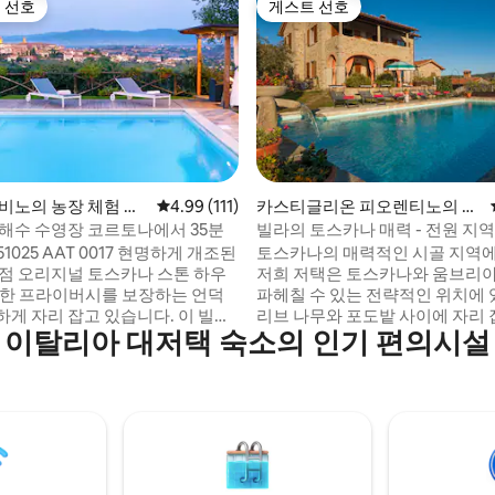
 선호
게스트 선호
스트 선호
게스트 선호
후기 187개
사비노의 농장 체험 숙
평점 4.99점(5점 만점), 후기 111개
4.99 (111)
카스티글리온 피오렌티노의 저
택
 해수 수영장 코르토나에서 35분
빌라의 토스카나 매력 - 전원 지역 
나이아
051025 AAT 0017 현명하게 개조된
토스카나의 매력적인 시골 지역
 독점 오리지널 토스카나 스톤 하우
저희 저택은 토스카나와 움브리
전한 프라이버시를 보장하는 언덕
파헤칠 수 있는 전략적인 위치에 
하게 자리 잡고 있습니다. 이 빌라
리브 나무와 포도밭 사이에 자리 
이탈리아 대저택 숙소의 인기 편의시설
도 전망을 자랑하는 실제 엽서에 나온
니다. 에어컨과 웰니스 공간이 있
 곳에 위치해 있습니다. 코르토나
에서 편안하게 휴식을 취하실 수 
단 30분 거리에 있으며 A1 몬테 산
빌라 세나이아는 목조 대들보가 
속도로 출구에서 차로 10분도 안
집으로 토스카나 시골 지역에서 
에 있는 이 빌라는 세속적인 나무
받는 곳 중 하나인 아름다운 언덕
인 대로를 통해 접근할 수 있으며
하여 목가적인 전망을 자랑합니다
사비노와 코르토나와 같은 마을과
서 식사를 하며 토스카나 와인을 
는 발디키아나 계곡의 멋진 전망
뚜라미와 매미의 소리를 들을 수 