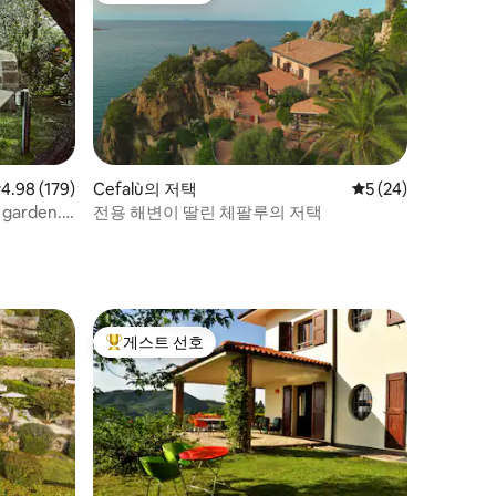
점 4.98점(5점 만점), 후기 179개
4.98 (179)
Cefalù의 저택
평점 5점(5점 만점),
5 (24)
& garden.
전용 해변이 딸린 체팔루의 저택
게스트 선호
상위 게스트 선호