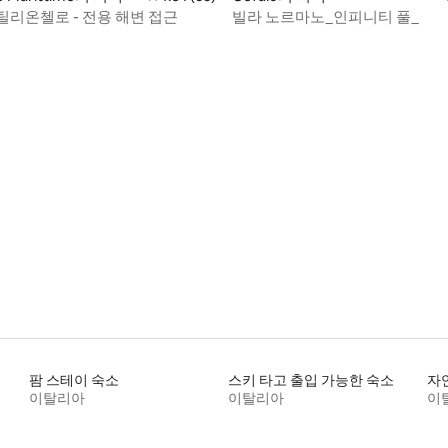
틸리온첼로 - 전용 해변 접근
빌라 노르마노_인피니티 풀_
팜 스테이 숙소
스키 타고 출입 가능한 숙소
자
이탈리아
이탈리아
이