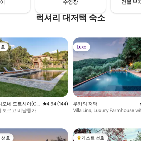
이
수영장
건물 부지
니다.
적인 환경입니다.
럭셔리 대저택 숙소
선호
Luxe
선호
Luxe
후기 111개
오네 도르시아(Ca
평점 4.94점(5점 만점), 후기 144개
4.94 (144)
루카의 저택
 d'Orcia)의 저택
이 보르고 비냘룽가
Villa Lina, Luxury Farmhouse wi
and Amazing
 선호
게스트 선호
스트 선호
상위 게스트 선호