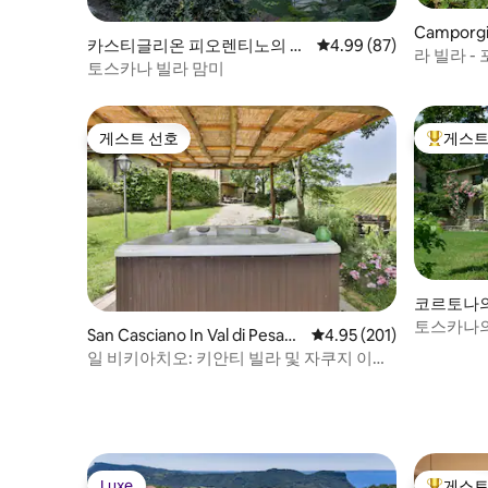
Camporg
카스티글리온 피오렌티노의 저
평점 4.99점(5점 만점),
4.99 (87)
라 빌라 
택
토스카나 빌라 맘미
게스트 선호
게스트
게스트 선호
상위 게
코르토나의
토스카나의
San Casciano In Val di Pesa의
평점 4.95점(5점 만점), 
4.95 (201)
저택
일 비키아치오: 키안티 빌라 및 자쿠지 이용
가능
Luxe
게스트