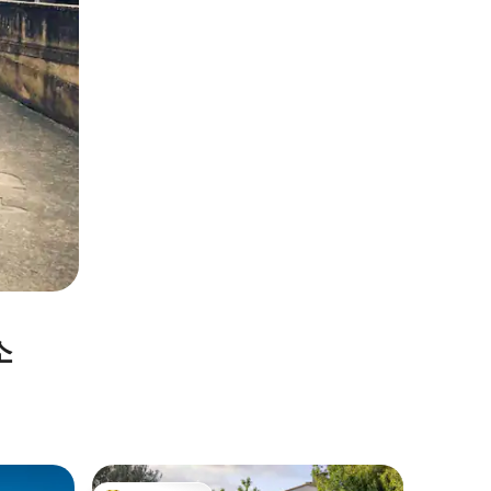
소
San Quir