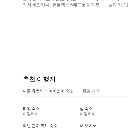
카사 비안키니 | 듀플렉스 6베드룸 아파트
빌라 카스
(12 +1
추천 여행지
다른 유형의 에어비앤비 숙소
즐길 거리
타워 숙소
섬 숙소
이탈리아
이탈리아
해변 근처 독채 숙소
더 보기