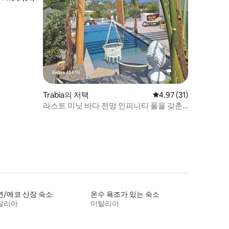
Trabia의 저택
평점 4.97점(5점 만점),
4.97 (31)
라스트 미닛 바다 전망 인피니티 풀을 갖춘
빌라
연/에코 산장 숙소
온수 욕조가 있는 숙소
탈리아
이탈리아