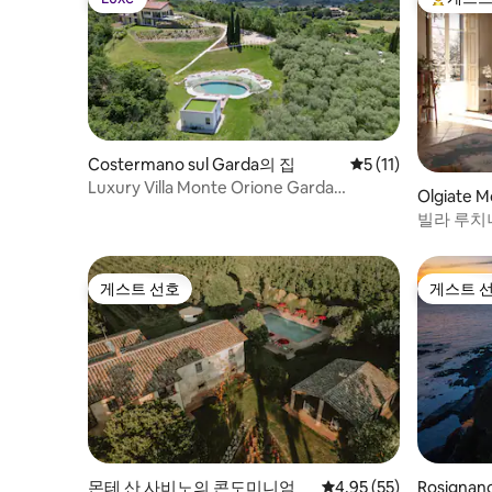
Luxe
상위 게
Costermano sul Garda의 집
평점 5점(5점 만점),
5 (11)
Luxury Villa Monte Orione Garda
Olgiate
lakeview & Spa
택
빌라 루치니
밀라노
게스트 선호
게스트 
게스트 선호
게스트 
몬테 산 사비노의 콘도미니엄
평점 4.95점(5점 만점),
4.95 (55)
Rosignan