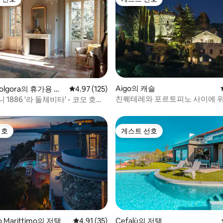
스트 선호
게스트 선호
 후기 11개
Aigo의 캐슬
 Molgora의 휴가용 주
평점 4.97점(5점 만점), 후기 125개
4.97 (125)
친퀘테레와 포르토피노 사이에 위
 1886 '라 돌체비타' - 코모 호수-
기 성
선호
게스트 선호
선호
게스트 선호
 후기 55개
o Marittimo의 저택
평점 4.91점(5점 만점), 후기 35개
4.91 (35)
Cefalù의 저택