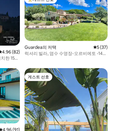
상위 게스트 선호
Guardea의 저택
평점 5점(5점 만점),
5 (37)
평점 4.96점(5점 만점), 후기 82개
4.96 (82)
럭셔리 빌라, 염수 수영장-오르비에토 -14인
치한 15세
-소유자
게스트 선호
게스트 선호
평점 4.96점(5점 만점), 후기 91개
4.96 (91)