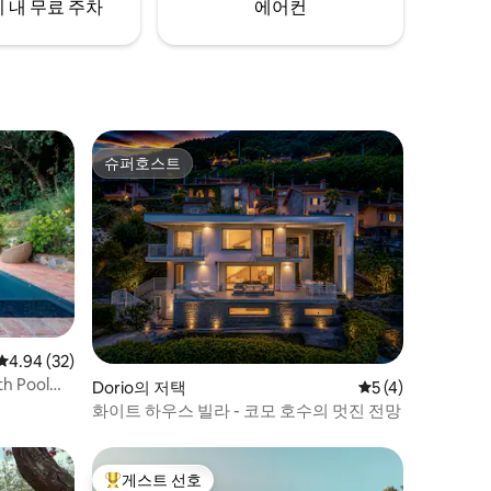
 내 무료 주차
에어컨
슈퍼호스트
슈퍼호스트
평점 4.94점(5점 만점), 후기 32개
4.94 (32)
th Pool
Dorio의 저택
평점 5점(5점 만점)
5 (4)
화이트 하우스 빌라 - 코모 호수의 멋진 전망
게스트 선호
상위 게스트 선호