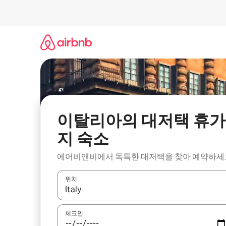
콘
텐
츠
로
바
로
가
기
이탈리아의 대저택 휴가
지 숙소
에어비앤비에서 독특한 대저택을 찾아 예약하세
위치
결과가 나오면 위·아래 화살표 키를 사용하거나 터치
체크인