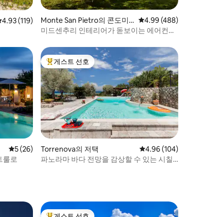
Monte San Pietro의 콘도미
평점 4.99점(5점 만점), 
4.99 (488)
평점 4.93점(5점 만점), 후기 119개
4.93 (119)
니엄
미드센추리 인테리어가 돋보이는 에어컨이
완비된 아늑한 언덕 위 휴양지
게스트 선호
상위 게스트 선호
평점 5점(5점 만점), 후기 26개
5 (26)
Torrenova의 저택
평점 4.96점(5점 만점), 
4.96 (104)
트룰로
파노라마 바다 전망을 감상할 수 있는 시칠
리아 정통 진동 18-센추리 농장
게스트 선호