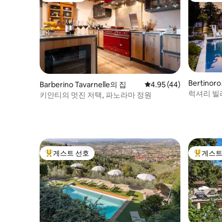
Bertino
Barberino Tavarnelle의 집
평점 4.95점(5점 만점),
4.95 (44)
럭셔리 빌
키안티의 멋진 저택, 파노라마 정원
는 바다 
게스트 선호
게스트
상위 게스트 선호
상위 게