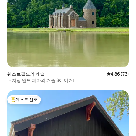
웨스트필드의 캐슬
평점 4.86점(5
4.86 (73)
위저딩 월드 테마의 캐슬 8에이커!
게스트 선호
상위 게스트 선호