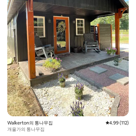
Walkerton의 통나무집
평점 4.99점(5
4.99 (112)
개울가의 통나무집