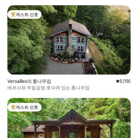
게스트 선호
상위 게스트 선호
Versailles의 통나무집
평점 5점(5
5 (19)
베르사유 주립공원 호수에 있는 통나무집
게스트 선호
상위 게스트 선호