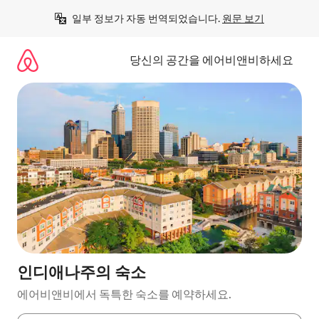
콘
일부 정보가 자동 번역되었습니다. 
원문 보기
텐
츠
로
당신의 공간을 에어비앤비하세요
바
로
가
기
인디애나주의 숙소
에어비앤비에서 독특한 숙소를 예약하세요.