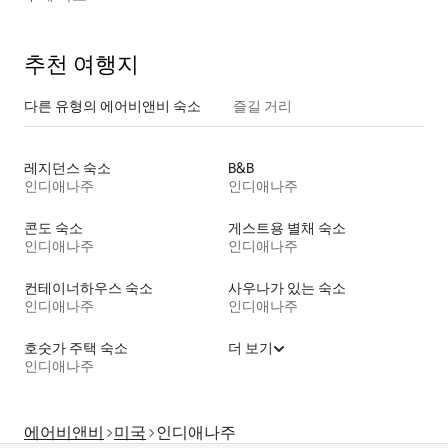
추천 여행지
다른 유형의 에어비앤비 숙소
즐길 거리
레지던스 숙소
B&B
인디애나주
인디애나주
콘도 숙소
게스트용 별채 숙소
인디애나주
인디애나주
컨테이너하우스 숙소
사우나가 있는 숙소
인디애나주
인디애나주
호숫가 주택 숙소
더 보기
인디애나주
에어비앤비
미국
인디애나주