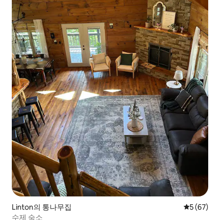
Linton의 통나무집
평점 5점(5
5 (67)
수제 숙소