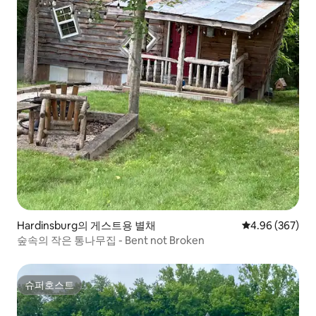
Hardinsburg의 게스트용 별채
평점 4.96점(5점
4.96 (367)
숲속의 작은 통나무집 - Bent not Broken
슈퍼호스트
슈퍼호스트