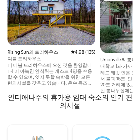
Rising Sun의 트리하우스
평점 4.98점(5점 만점), 후기 135
4.98 (135)
디블 트리하우스
Unionville의 통
더 디블 트리하우스에 오신 것을 환영합니
대학교 1과 가까운
다! 이 아늑한 안식처는 게스트 4명을 수용
레드 래빗 인은 인
할 수 있으며, 잊지 못할 숙박을 위한 모든
서 불과 15분, 인
편의시설을 갖추고 있습니다. 온수 욕조나
20분 거리에 있습니
사우나에서 휴식을 취하고, 매달린 침대나
된 통나무집에는 현
행잉 의자에서 부드럽게 흔들며, 야외 피크
인디애나주의 휴가용 임대 숙소의 인기 편
시되어 있습니다. 
닉 테이블에서 식사를 음미해보세요. 숙박
연못가에 아름답게
의시설
하시는 동안 사용할 수 있도록 주방이 완비
킹사이즈 침대가 있는
되어 있으며, 포치를 둘러싼 공간에서는 멋
비된 주방, 가스 벽난
진 전망을 감상하실 수 있습니다. 화덕 옆에
으며, 전용 데크, 야
서 저녁을 즐기거나 스마트 TV에서 좋아하
가스 그릴이 있습니다. 통나무집은
는 프로그램을 즐겨보세요. 이 숙소를 예약
게스트를 수용할 수
하여 재충전하고 자연과 다시 만나보세요!
요한 분위기의 레몬