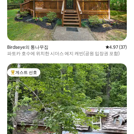
Birdseye의 통나무집
평점 4.97점(5
4.97 (37)
파토카 호수에 위치한 시더스 에지 캐빈(공원 입장권 포함)
게스트 선호
상위 게스트 선호