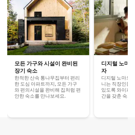
모든 가구와 시설이 완비된
디지털 노마드
장기 숙소
자
한적한 산속 통나무집부터 편리
디지털 노마드나
한 도심 아파트까지, 모든 가구
니는 직장인들이
와 편의시설을 완비해 집처럼 편
있도록 와이파이
안한 숙소를 만나보세요.
간을 갖춘 숙소