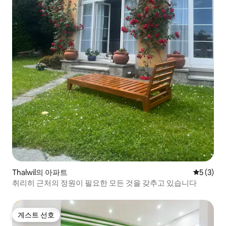
Thalwil의 아파트
평점 5점(
5 (3)
취리히 근처의 정원이 필요한 모든 것을 갖추고 있습니다
게스트 선호
게스트 선호