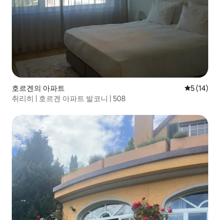
호르겐의 아파트
평점 5점(5
5 (14)
취리히 | 호르겐 아파트 발코니 | 508