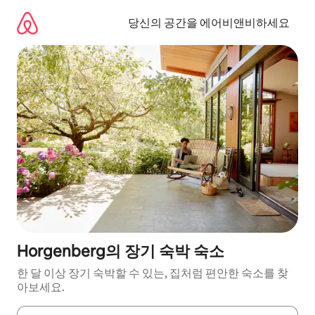
콘
텐
당신의 공간을 에어비앤비하세요
츠
로
바
로
가
기
Horgenberg의 장기 숙박 숙소
한 달 이상 장기 숙박할 수 있는, 집처럼 편안한 숙소를 찾
아보세요.