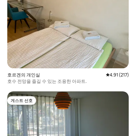
호르겐의 개인실
평점 4.91점(5
4.91 (217)
호수 전망을 즐길 수 있는 조용한 아파트.
게스트 선호
게스트 선호