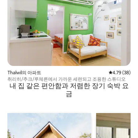
Thalwil의 아파트
평점 4.79점(5
4.79 (38)
취리히/추크/루체른에서 가까운 세련되고 조용한 스튜디오
내 집 같은 편안함과 저렴한 장기 숙박 요
금