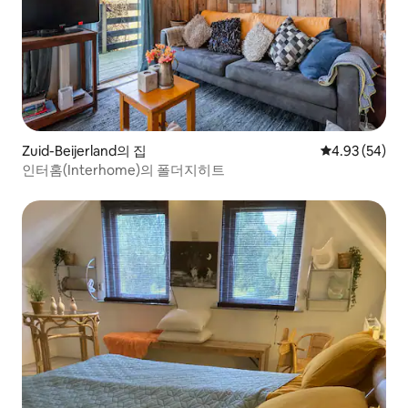
Zuid-Beijerland의 집
평점 4.93점(5
4.93 (54)
인터홈(Interhome)의 폴더지히트