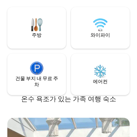
20분. 장기 체류, 파견 근로자, 임시 거주 공
있습니다. 등산로와 자전거 도로가 있는 지
간, 휴가 중 외국인
역, 티엔헤메텐 섬. 스포츠 낚시꾼들에게 인
기 숙박 시 특별 요금
기 있는 장소. 도보 거리 내에 항구, 음식점
및 상점이 있습니다. 자전거 대여 가능.
주방
와이파이
건물 부지 내 무료 주
에어컨
차
온수 욕조가 있는 가족 여행 숙소