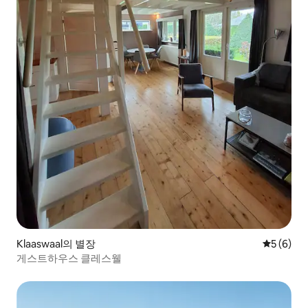
Klaaswaal의 별장
평점 5점(
5 (6)
게스트하우스 클레스웰