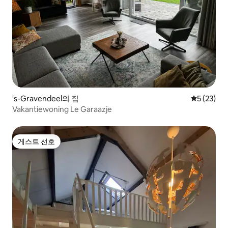
's-Gravendeel의 집
평점 5점(5
5 (23)
Vakantiewoning Le Garaazje
게스트 선호
게스트 선호