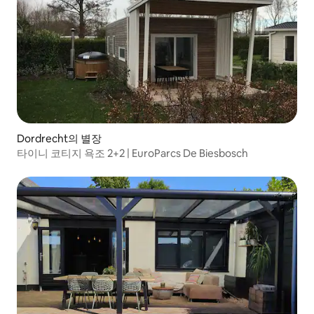
Dordrecht의 별장
타이니 코티지 욕조 2+2 | EuroParcs De Biesbosch