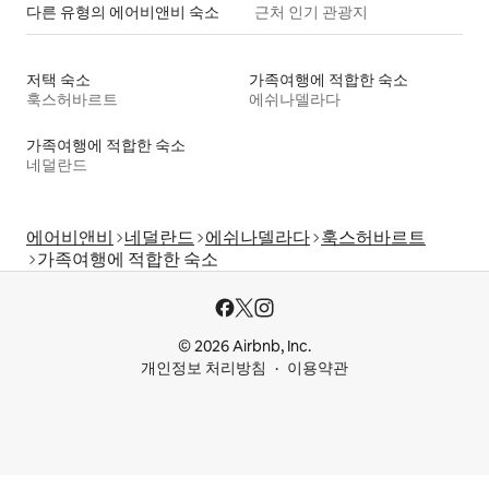
다른 유형의 에어비앤비 숙소
근처 인기 관광지
저택 숙소
가족여행에 적합한 숙소
훅스허바르트
에쉬나델라다
가족여행에 적합한 숙소
네덜란드
에어비앤비
네덜란드
에쉬나델라다
훅스허바르트
가족여행에 적합한 숙소
© 2026 Airbnb, Inc.
개인정보 처리방침
이용약관