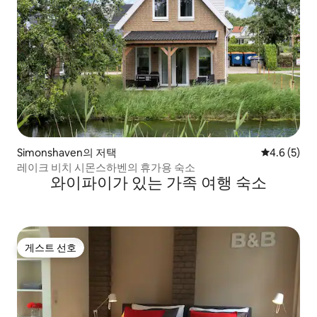
Simonshaven의 저택
평점 4.6점(
4.6 (5)
레이크 비치 시몬스하벤의 휴가용 숙소
와이파이가 있는 가족 여행 숙소
게스트 선호
게스트 선호