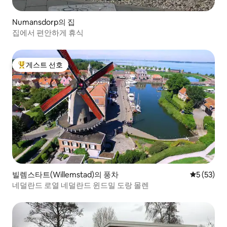
Numansdorp의 집
집에서 편안하게 휴식
게스트 선호
상위 게스트 선호
빌렘스타트(Willemstad)의 풍차
평점 5점(5
5 (53)
네덜란드 로열 네덜란드 윈드밀 도랑 몰렌