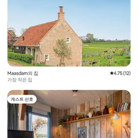
Maasdam의 집
평점 4.75점(
4.75 (12)
가장 작은 집
게스트 선호
게스트 선호