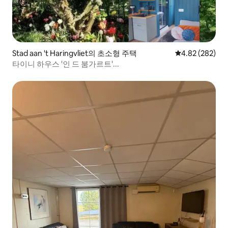
Stad aan 't Haringvliet의 초소형 주택
평점 4.82점(5점
4.82 (282)
타이니 하우스 '인 드 붐가르트'...