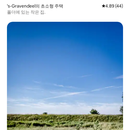
's-Gravendeel의 초소형 주택
평점 4.89점(5
4.89 (44)
폴더에 있는 작은 집.