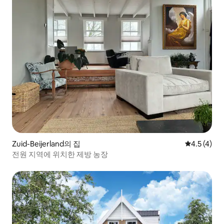
Zuid-Beijerland의 집
평점 4.5점(
4.5 (4)
전원 지역에 위치한 제방 농장