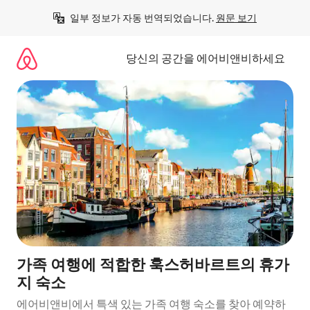
콘
일부 정보가 자동 번역되었습니다. 
원문 보기
텐
츠
로
당신의 공간을 에어비앤비하세요
바
로
가
기
가족 여행에 적합한 훅스허바르트의 휴가
지 숙소
에어비앤비에서 특색 있는 가족 여행 숙소를 찾아 예약하