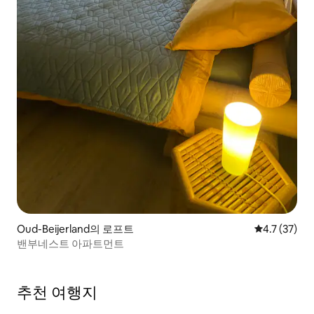
Oud-Beijerland의 로프트
평점 4.7점(5
4.7 (37)
밴부네스트 아파트먼트
추천 여행지