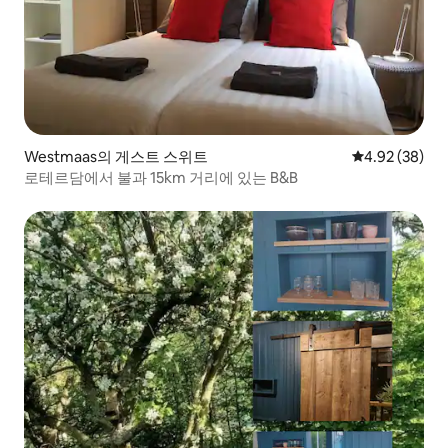
Westmaas의 게스트 스위트
평점 4.92점(5
4.92 (38)
로테르담에서 불과 15km 거리에 있는 B&B