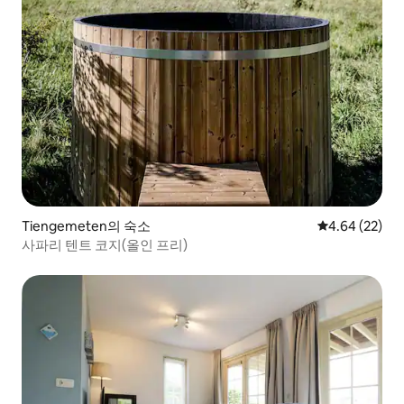
Tiengemeten의 숙소
평점 4.64점(5
4.64 (22)
사파리 텐트 코지(올인 프리)