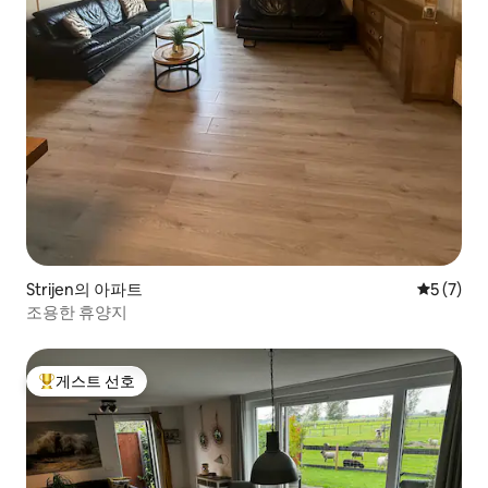
Strijen의 아파트
평점 5점(
5 (7)
조용한 휴양지
게스트 선호
상위 게스트 선호