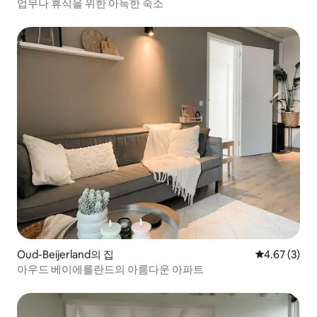
업무나 휴식을 위한 아늑한 숙소
Oud-Beijerland의 집
평점 4.67점(
4.67 (3)
아우드 베이에를란드의 아름다운 아파트