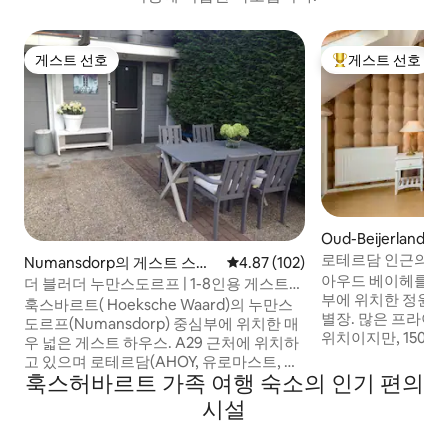
게스트 선호
게스트 선호
게스트 선호
상위 게스트 선호
Oud-Beijerland의
로테르담 인근의 
Numansdorp의 게스트 스위
평점 4.87점(5점 만점), 후기 102
4.87 (102)
단독 주택.
아우드 베이헤를란
트
더 블러더 누만스도르프 | 1-8인용 게스트하
부에 위치한 정원이
우스
훅스바르트( Hoeksche Waard)의 누만스
별장. 많은 프라이
도르프(Numansdorp) 중심부에 위치한 매
위치이지만, 150m
우 넓은 게스트 하우스. A29 근처에 위치하
및 버스 정류장이 
고 있으며 로테르담(AHOY, 유로마스트, 에
를 통해 정원에 직접
훅스허바르트 가족 여행 숙소의 인기 편의
라스무스 브리지)까지 차로 15분, 도르드레
전하고 분위기 있게
흐트까지 차로(자동차 또는 대중교통) 20
시설
및 수건이 포함되어 있습니
분, 여름철에는 항구에서 페리로 이동할 수
서 차로 15분 거리
있는 아늑한 빌렘스타트까지 15분 거리에